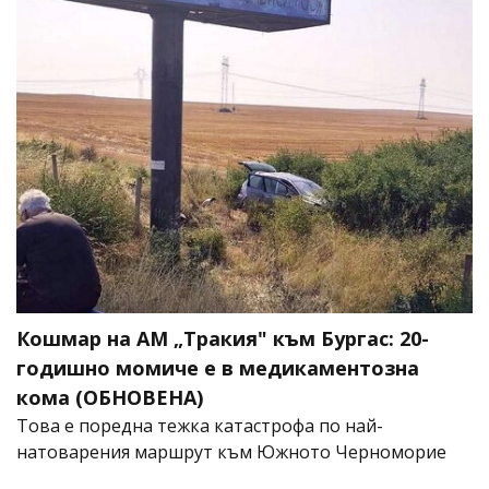
Кошмар на АМ „Тракия" към Бургас: 20-
годишно момиче е в медикаментозна
кома (ОБНОВЕНА)
Това е поредна тежка катастрофа по най-
натоварения маршрут към Южното Черноморие