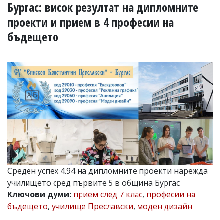
УКРАЙНА
Бургас: висок резултат на дипломните
СПОРТ
проекти и прием в 4 професии на
РАЗСЛЕДВАНЕ
бъдещето
БИЗНЕС
ЮГ
Управители:
Веселин
Василев,
email:
v.vasilev@flagman.bg
Катя
Касабова,
еmail:
k.kassabova@flagman.bg
Главен
Среден успех 4.94 на дипломните проекти нарежда
редактор:
училището сред първите 5 в община Бургас
Иван
Ключови думи:
прием след 7 клас
,
професии на
Колев,
email:
бъдещето
,
училище Преславски
,
моден дизайн
office@flagman.bg