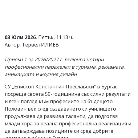
Коментарите
под
статиите
се
въвеждат
от
03 Юли 2026
, Петък, 11:13 ч.
читателите
Автор: Тервел ИЛИЕВ
и
редакцията
не
Приемът за 2026/2027 г. включва четири
носи
професионални паралелки в туризма, рекламата,
отговорност
за
анимацията и модния дизайн
тях!
Ако
СУ „Епископ Константин Преславски“ в Бургас
откриете
посреща своята 50-годишнина със силни резултати
обиден
и ясен поглед към професиите на бъдещето.
за
вас
Половин век след създаването си училището
коментар,
продължава да развива таланти, да подготвя
моля
млади хора за реална професионална реализация и
сигнализирайте
ни!
да затвърждава позициите си сред добрите