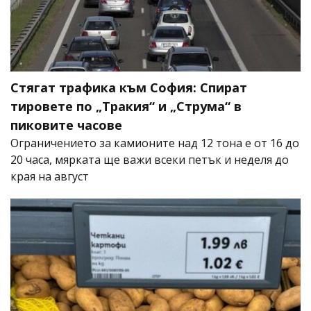
Стягат трафика към София: Спират
тировете по „Тракия“ и „Струма“ в
пиковите часове
Ограничението за камионите над 12 тона е от 16 до
20 часа, мярката ще важи всеки петък и неделя до
края на август