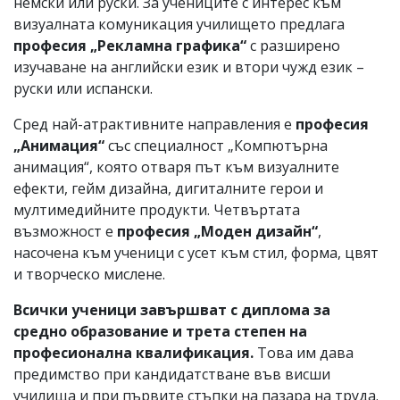
немски или руски. За учениците с интерес към
визуалната комуникация училището предлага
професия „Рекламна графика“
с разширено
изучаване на английски език и втори чужд език –
руски или испански.
Сред най-атрактивните направления е
професия
„Анимация“
със специалност „Компютърна
анимация“, която отваря път към визуалните
ефекти, гейм дизайна, дигиталните герои и
мултимедийните продукти. Четвъртата
възможност е
професия „Моден дизайн“
,
насочена към ученици с усет към стил, форма, цвят
и творческо мислене.
Всички ученици завършват с диплома за
средно образование и трета степен на
професионална квалификация.
Това им дава
предимство при кандидатстване във висши
училища и при първите стъпки на пазара на труда.