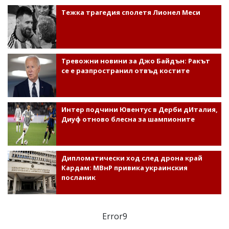
Тежка трагедия сполетя Лионел Меси
Тревожни новини за Джо Байдън: Ракът
се е разпространил отвъд костите
Интер подчини Ювентус в Дерби дИталия,
Диуф отново блесна за шампионите
Дипломатически ход след дрона край
Кардам: МВнР привика украинския
посланик
Error9