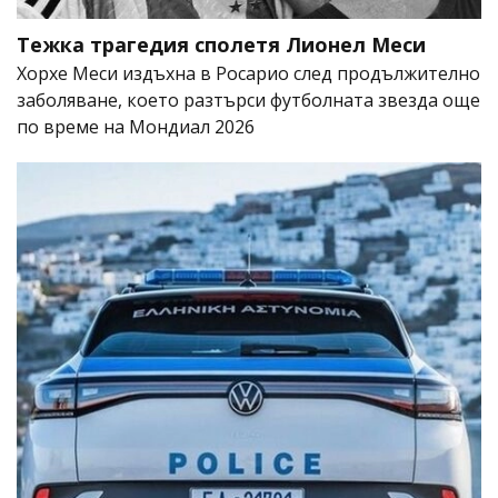
Тежка трагедия сполетя Лионел Меси
Хорхе Меси издъхна в Росарио след продължително
заболяване, което разтърси футболната звезда още
по време на Мондиал 2026