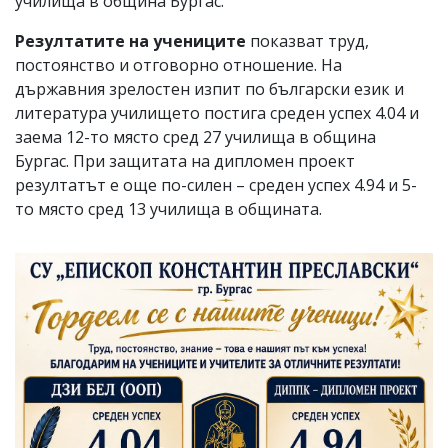
училища в община Бургас.
Резултатите на учениците
показват труд,
постоянство и отговорно отношение. На
държавния зрелостен изпит по български език и
литература училището постига среден успех 4.04 и
заема 12-то място сред 27 училища в община
Бургас. При защитата на дипломен проект
резултатът е още по-силен – среден успех 4.94 и 5-
то място сред 13 училища в общината.