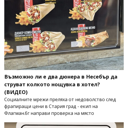
Възможно ли е два дюнера в Несебър да
струват колкото нощувка в хотел?
(ВИДЕО)
Социалните мрежи преляха от недоволство след
фрапиращи цени в Стария град - екип на
Флагман.бг направи проверка на място