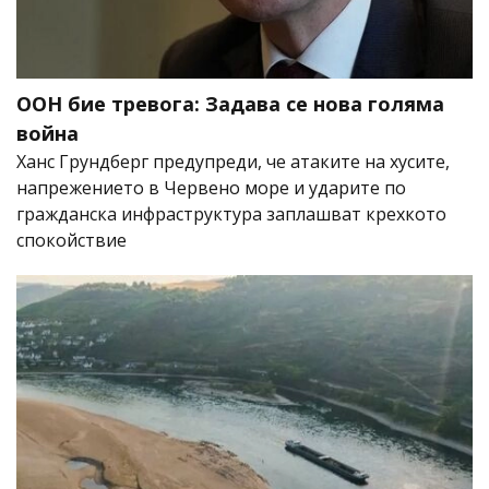
ООН бие тревога: Задава се нова голяма
война
Ханс Грундберг предупреди, че атаките на хусите,
напрежението в Червено море и ударите по
гражданска инфраструктура заплашват крехкото
спокойствие