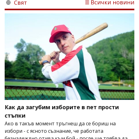
Всички новини
Свят
Как да загубим изборите в пет прости
стъпки
Ако в такъв момент тръгнеш да се бориш на
избори - с ясното съзнание, че работата
безнадеждно отива към бой - после ще трябва да