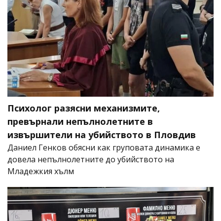
Психолог разясни механизмите,
превърнали непълнолетните в
извършители на убийството в Пловдив
Даниел Генков обясни как груповата динамика е
довела непълнолетните до убийството на
Младежкия хълм