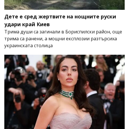
Дете е сред жертвите на нощните руски
удари край Киев
Трима души са загинали в Бориспилски район, още
трима са ранени, а мощни експлозии разтърсиха
украинската столица