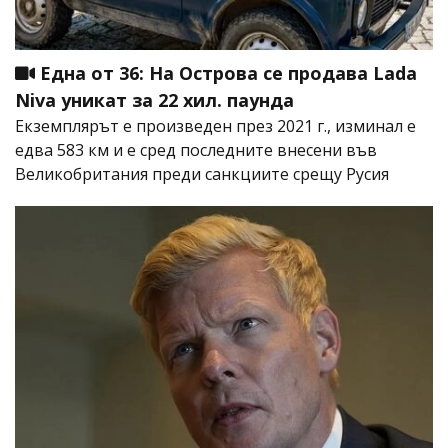
Една от 36: На Острова се продава Lada
Niva уникат за 22 хил. паунда
Екземплярът е произведен през 2021 г., изминал е
едва 583 км и е сред последните внесени във
Великобритания преди санкциите срещу Русия