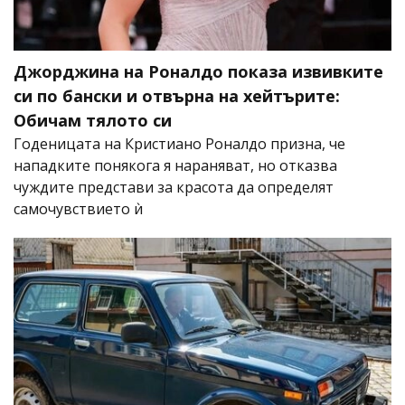
Джорджина на Роналдо показа извивките
си по бански и отвърна на хейтърите:
Обичам тялото си
Годеницата на Кристиано Роналдо призна, че
нападките понякога я нараняват, но отказва
чуждите представи за красота да определят
самочувствието ѝ