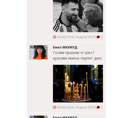
09/08/2026, Неделя 09:35
0
Емел МАХМУД
Голям празник е! Шест
красиви имена черпят днес
09/08/2026, Неделя 09:03
0
Емел МАХМУД