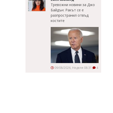
Тревожни новини за Джо
Байдън: Ракът се е
разпространил отвъд
костите
09/08/2026, Неделя 08:31
4