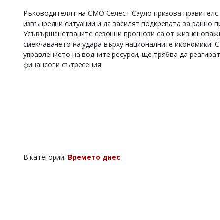
Ръководителят на СМО Селест Сауло призова правителст
извънредни ситуации и да засилят подкрепата за ранно п
Усъвършенстваните сезонни прогнози са от жизненоважн
смекчаването на удара върху националните икономики. С
управлението на водните ресурси, ще трябва да реагират
финансови сътресения.
В категории:
Времето днес