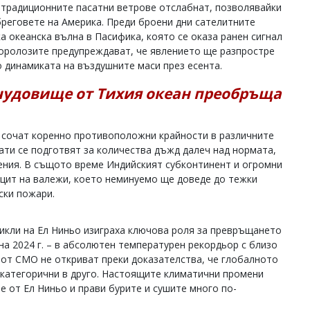
 традиционните пасатни ветрове отслабнат, позволявайки
бреговете на Америка. Преди броени дни сателитните
а океанска вълна в Пасифика, която се оказа ранен сигнал
оролозите предупреждават, че явлението ще разпростре
о динамиката на въздушните маси през есента.
чудовище от Тихия океан преобръща
и сочат коренно противоположни крайности в различните
ати се подготвят за количества дъжд далеч над нормата,
ения. В същото време Индийският субконтинент и огромни
ицит на валежи, което неминуемо ще доведе до тежки
ски пожари.
икли на Ел Ниньо изиграха ключова роля за превръщането
 на 2024 г. – в абсолютен температурен рекордьор с близо
е от СМО не откриват преки доказателства, че глобалното
 категорични в друго. Настоящите климатични промени
е от Ел Ниньо и прави бурите и сушите много по-