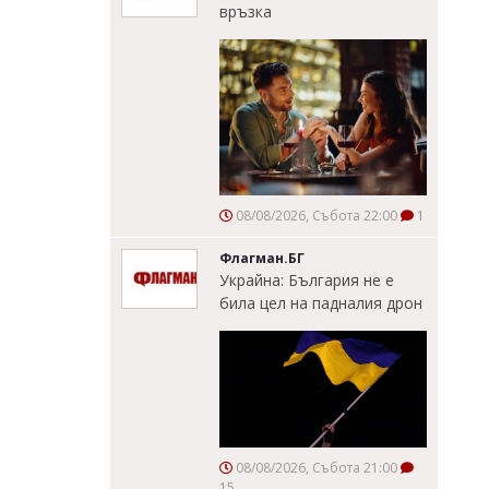
връзка
08/08/2026, Събота 22:00
1
Флагман.БГ
Украйна: България не е
била цел на падналия дрон
08/08/2026, Събота 21:00
15