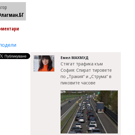
втор
лагман.БГ
оментари
подели
Емел МАХМУД
Стягат трафика към
София: Спират тировете
по „Тракия“ и „Струма“ в
пиковите часове