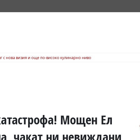
г с нова визия и още по-високо кулинарно ниво
катастрофа! Мощен Ел
на, чакат ни невиждани