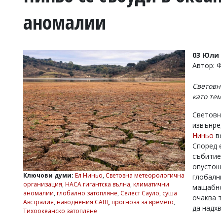
УКРАЙНА
аномалии
СПОРТ
РАЗСЛЕДВАНЕ
БИЗНЕС
03 Юли 
ЮГ
Автор: 
Световн
Управители:
като те
Веселин
Василев,
Световн
email:
извънре
v.vasilev@flagman.bg
Катя
Ниньо
ве
Касабова,
Според 
еmail:
k.kassabova@flagman.bg
събитие
опустош
Главен
Ключови думи:
Ел Ниньо
,
Световна метеорологична
глобалн
редактор:
организация
,
НАСА гигантска вълна
,
климатични
мащабно
Иван
аномалии
,
глобално затопляне
,
Селест Сауло
,
суша
Колев,
очаква 
Австралия
,
наводнения САЩ
,
прогноза за времето
,
email:
да надх
Тихоокеанско затопляне
office@flagman.bg