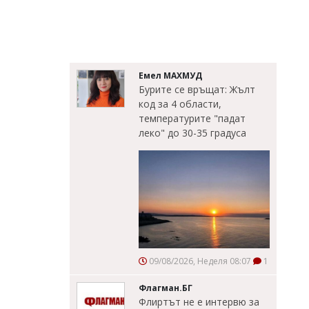
Емел МАХМУД
Бурите се връщат: Жълт
код за 4 области,
температурите "падат
леко" до 30-35 градуса
09/08/2026, Неделя 08:07
1
Флагман.БГ
Флиртът не е интервю за