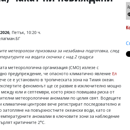
А
Ф
К
2026
, Петък, 10:20 ч.
Флагман.БГ
С
ите метеоролози призоваха за незабавна подготовка, след
мпературите на водата скочиха с над 2 градуса
ата метеорологична организация (СМО) излезе с
дно предупреждение, че опасното климатично явление
Ел
че се е установило в тропическата зона на Тихия океан.
експертите феноменът ще се развие в изключително мощно
 между юли и септември, което рязко повишава риска от
ителни метеорологични аномалии по целия свят. Водещите
и климатични центрове вече регистрират последователно и
 затопляне на повърхностните океански води, като се
температурните аномалии в ключовите зони за наблюдение
върлят критичните 2°C.