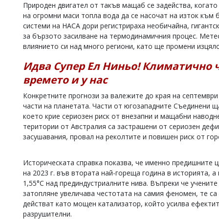
Природен двигател от такъв мащаб се задейства, когато
Коментарите
на огромни маси топла вода да се насочат на изток към 
под
системи на НАСА дори регистрираха необичайна, гигантск
статиите
за бързото засилване на термодинамичния процес. Мете
се
въвеждат
влиянието си над много региони, като ще промени изцял
от
читателите
Идва Супер Ел Ниньо! Климатично 
и
времето и у нас
редакцията
не
Конкретните прогнози за валежите до края на септемвр
носи
части на планетата. Части от югозападните Съединени щ
отговорност
което крие сериозен риск от внезапни и мащабни наводн
за
тях!
територии от Австралия са застрашени от сериозен деф
Ако
засушавания, провал на реколтите и повишен риск от гор
откриете
обиден
за
Историческата справка показва, че именно предишните ц
вас
на 2023 г. във втората най-гореща година в историята, а
коментар,
1,55°C над прединдустриалните нива. Въпреки че ученит
моля
затопляне увеличава честотата на самия феномен, те са
сигнализирайте
действат като мощен катализатор, който усилва ефектит
ни!
разрушителни.