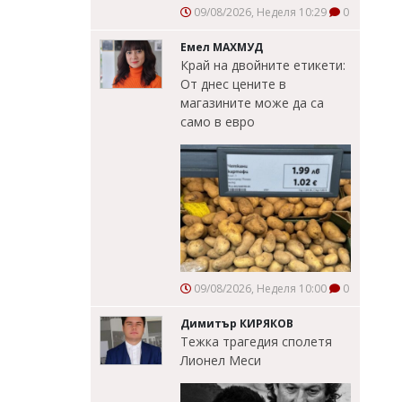
09/08/2026, Неделя 10:29
0
Емел МАХМУД
Край на двойните етикети:
От днес цените в
магазините може да са
само в евро
09/08/2026, Неделя 10:00
0
Димитър КИРЯКОВ
Тежка трагедия сполетя
Лионел Меси