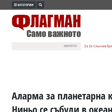
КАТЕГОРИИ
ПРОМО
ЗОНА
ИЗБОРИ
2026
ПРАКТИЧНО
НАКРАТКО
Za Zú Слънчев бря
КУЛТУРА
ЗДРАВЕ
ПОЛИТИКА
ОБЩИНИ
ОБЩЕСТВО
ЛАЙФСТАЙЛ
Аларма за планетарна 
ВОЙНАТА
Ниньо се събуди в океа
В