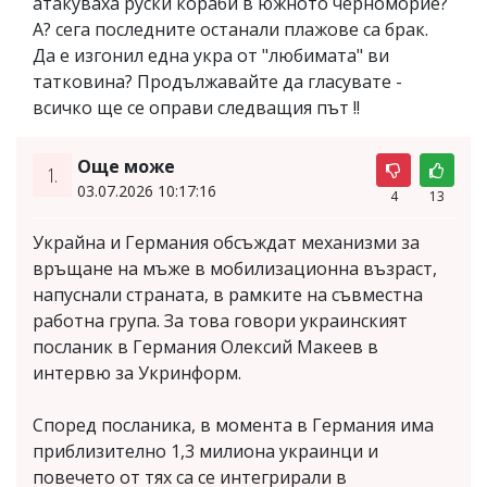
атакуваха руски кораби в южното черноморие?
А? сега последните останали плажове са брак.
Да е изгонил една укра от "любимата" ви
татковина? Продължавайте да гласувате -
всичко ще се оправи следващия път !!
Още може
1.
03.07.2026 10:17:16
4
13
Украйна и Германия обсъждат механизми за
връщане на мъже в мобилизационна възраст,
напуснали страната, в рамките на съвместна
работна група. За това говори украинският
посланик в Германия Олексий Макеев в
интервю за Укринформ.
Според посланика, в момента в Германия има
приблизително 1,3 милиона украинци и
повечето от тях са се интегрирали в