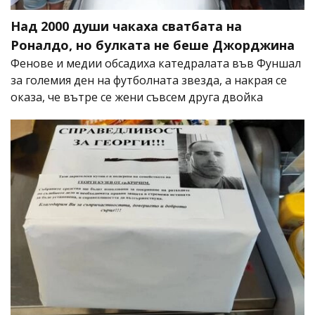
Над 2000 души чакаха сватбата на
Роналдо, но булката не беше Джорджина
Фенове и медии обсадиха катедралата във Фуншал
за големия ден на футболната звезда, а накрая се
оказа, че вътре се жени съвсем друга двойка