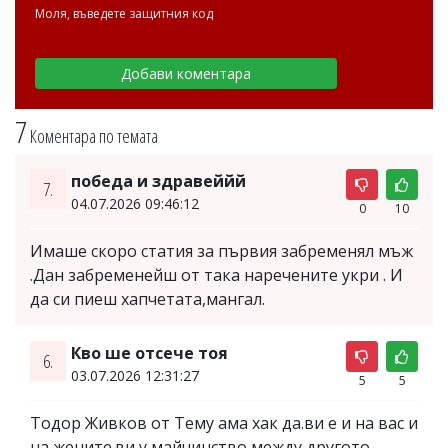
Моля, въведете защитния код
7
Коментара по темата
победа и здравеййй
7.
04.07.2026 09:46:12
0
10
Имаше скоро статия за първия забременял мъж
.Дан забременейш от така наречените укри . И
да си пиеш хапчетата,мангал.
Кво ше отсече тоя
6.
03.07.2026 12:31:27
5
5
Тодор Живков от Тему ама хак да.ви е и на вас и
на жените.ви у майчинство между другото