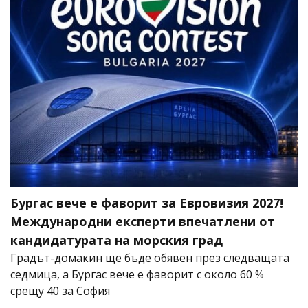
Бургас вече е фаворит за Евровизия 2027!
Международни експерти впечатлени от
кандидатурата на морския град
Градът-домакин ще бъде обявен през следващата
седмица, а Бургас вече е фаворит с около 60 %
срещу 40 за София