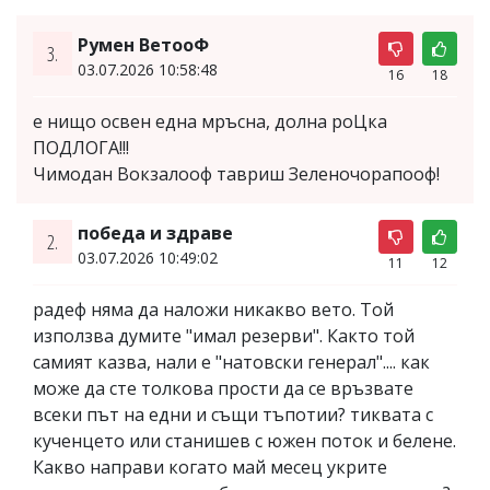
Румен ВетооФ
3.
03.07.2026 10:58:48
16
18
е нищо освен една мръсна, долна роЦка
ПОДЛОГА!!!
Чимодан Вокзалооф тавриш Зеленочорапооф!
победа и здраве
2.
03.07.2026 10:49:02
11
12
радеф няма да наложи никакво вето. Той
използва думите "имал резерви". Както той
самият казва, нали е "натовски генерал".... как
може да сте толкова прости да се връзвате
всеки път на едни и същи тъпотии? тиквата с
кученцето или станишев с южен поток и белене.
Какво направи когато май месец укрите