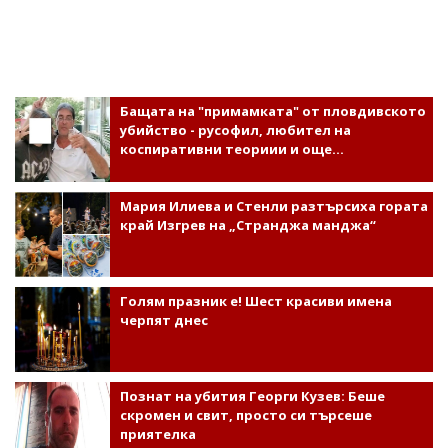
Бащата на "примамката" от пловдивското
убийство - русофил, любител на
коспиративни теориии и още...
Мария Илиева и Стенли разтърсиха гората
край Изгрев на „Странджа манджа“
Голям празник е! Шест красиви имена
черпят днес
Познат на убития Георги Кузев: Беше
скромен и свит, просто си търсеше
приятелка