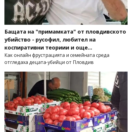
Бащата на "примамката" от пловдивското
убийство - русофил, любител на
коспиративни теориии и още...
Как онлайн фрустрацията и семейната среда
отгледаха децата-убийци от Пловдив