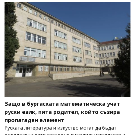
Защо в бургаската математическа учат
руски език, пита родител, който съзира
пропагаден елемент
Руската литература и изкуство могат да бъдат
определени като световно културно наследство и