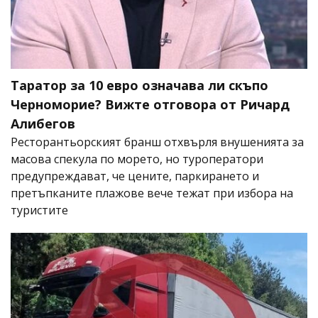
Таратор за 10 евро означава ли скъпо
Черноморие? Вижте отговора от Ричард
Алибегов
Ресторантьорският бранш отхвърля внушенията за
масова спекула по морето, но туроператори
предупреждават, че цените, паркирането и
претъпканите плажове вече тежат при избора на
туристите