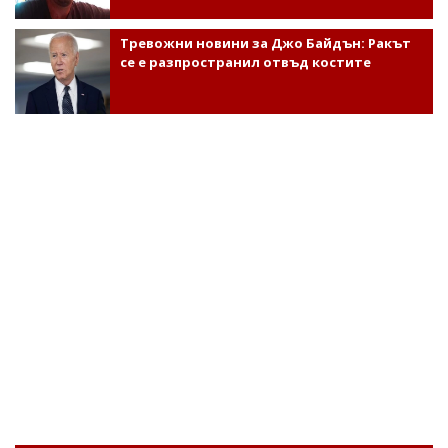
Тревожни новини за Джо Байдън: Ракът
се е разпространил отвъд костите