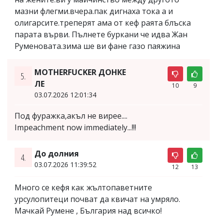
мазни флегми.вчера.пак дигнаха тока а и
олигарсите.треперят ама от кеф раята блъска
парата върви. Пълнете буркани че идва Жан
Руменовата.зима ше ви фане газо паяжина
MOTHERFUCKER ДОНКЕ
5.
ЛЕ
10
9
03.07.2026 12:01:34
Под фуражка,акъл не вирее....
Impeachment now immediately...!!!
До долния
4.
03.07.2026 11:39:52
12
13
Много се кефя как жълтопаветните
урсулопитеци почват да квичат на умряло.
Мачкай Румене , България над всичко!