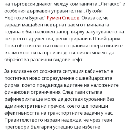
на търговски диалог между компанията „Литаско“ и
особения държавен управител на „Лукойл
Нефтохим Бургас“
Румен Спецов
. Оказа се, че
заради мащабен невърнат заем от миналата
година е бил наложен запор върху закупуването на
петрол от дружества, регистрирани в Швейцария.
Това обстоятелство силно ограничи оперативните
възможности на производствения комплекс да
обработва различни видове нефт.
За излизане от сложната ситуация кабинетът е
постигнал ново споразумение с швейцарската
фирма, което предвижда вдигане на наложените
финансови ограничения. След тази стъпка
рафинерията ще може да доставя суровини без
административни пречки, което ще повиши
ефективността на транспортните задачи у нас.
Правителството изрази надежда, че чрез тези
преговори България успешно ще избегне