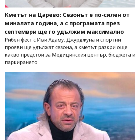
Кметът на Царево: Сезонът е по-силен от
миналата година, а с програмата през
септември ще го удължим максимално
Рибен фест с Иви Адаму, Джурджуна и спортни
прояви ще удължат сезона, а кметът разкри още
какво предстои за Медицинския център, бюджета и
паркирането