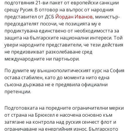
подготвяния 21-ви пакет от европейски санкции
срещу Русия. В отговор на въпрос от народния
представител от ДСБ
Йордан Иванов
, министър-
председателят посочи, че позицията му е
продиктувана единствено от необходимостта за
защита на българските национални интереси. Той
увери народните представители, че тези действия
не предизвикват разколебаване сред
международните ни партньори.
По думите му външнополитическият курс на София
остава стабилен, като до момента нито една
съюзна държава не е предявила официални
претенции.
Подготовката на поредните ограничителни мерки
от страна на Брюксел е насочена основно към
затягане на контрола над руския сенчест флот и
ограничаване на енергийния износ. Българското