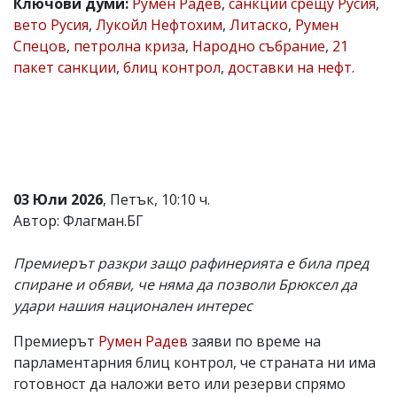
Ключови думи:
Румен Радев
,
санкции срещу Русия
,
Коментарите
вето Русия
,
Лукойл Нефтохим
,
Литаско
,
Румен
под
Спецов
,
петролна криза
,
Народно събрание
,
21
статиите
пакет санкции
,
блиц контрол
,
доставки на нефт.
се
въвеждат
от
читателите
и
редакцията
не
носи
отговорност
03 Юли 2026
, Петък, 10:10 ч.
за
Автор: Флагман.БГ
тях!
Ако
откриете
Премиерът разкри защо рафинерията е била пред
обиден
спиране и обяви, че няма да позволи Брюксел да
за
удари нашия национален интерес
вас
коментар,
моля
Премиерът
Румен Радев
заяви по време на
сигнализирайте
парламентарния блиц контрол, че страната ни има
ни!
готовност да наложи вето или резерви спрямо