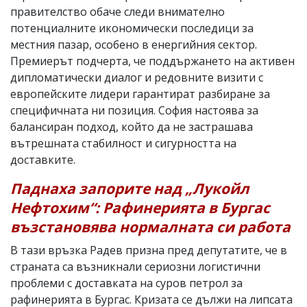
правителство обаче следи внимателно
потенциалните икономически последици за
местния пазар, особено в енергийния сектор.
Премиерът подчерта, че поддържането на активен
дипломатически диалог и редовните визити с
европейските лидери гарантират разбиране за
специфичната ни позиция. София настоява за
балансиран подход, който да не застрашава
вътрешната стабилност и сигурността на
доставките.
Паднаха запорите над „Лукойл
Нефтохим“: Рафинерията в Бургас
възстановява нормалната си работа
В тази връзка Радев призна пред депутатите, че в
страната са възникнали сериозни логистични
проблеми с доставката на суров петрол за
рафинерията в Бургас. Кризата се дължи на липсата