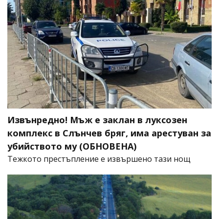
Извънредно! Мъж е заклан в луксозен
комплекс в Слънчев бряг, има арестуван за
убийството му (ОБНОВЕНА)
​Тежкото престъпление е извършено тази нощ