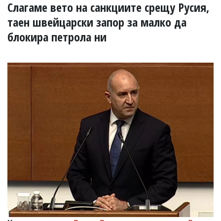
УКРАЙНА
Слагаме вето на санкциите срещу Русия,
СПОРТ
таен швейцарски запор за малко да
РАЗСЛЕДВАНЕ
блокира петрола ни
БИЗНЕС
ЮГ
Управители:
Веселин
Василев,
email:
v.vasilev@flagman.bg
Катя
Касабова,
еmail:
k.kassabova@flagman.bg
Главен
редактор:
Иван
Колев,
email:
office@flagman.bg