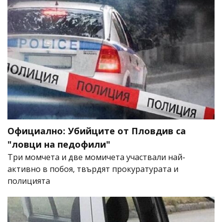
Официално: Убийците от Пловдив са
"ловци на педофили"
Три момчета и две момичета участвали най-
активно в побоя, твърдят прокуратурата и
полицията