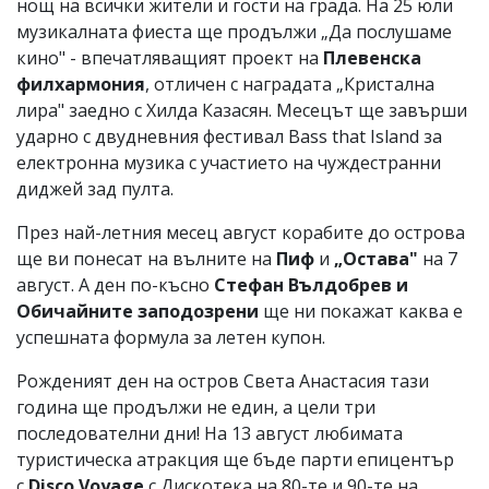
нощ на всички жители и гости на града. На 25 юли
музикалната фиеста ще продължи „Да послушаме
кино" - впечатляващият проект на
Плевенска
филхармония
, отличен с наградата „Кристална
лира" заедно с Хилда Казасян. Месецът ще завърши
ударно с двудневния фестивал Bass that Island за
електронна музика с участието на чуждестранни
диджей зад пулта.
През най-летния месец август корабите до острова
ще ви понесат на вълните на
Пиф
и
„Остава"
на 7
август. А ден по-късно
Стефан Вълдобрев и
Обичайните заподозрени
ще ни покажат каква е
успешната формула за летен купон.
Рожденият ден на остров Света Анастасия тази
година ще продължи не един, а цели три
последователни дни! На 13 август любимата
туристическа атракция ще бъде парти епицентър
с
Disco Voyage
с Дискотека на 80-те и 90-те на