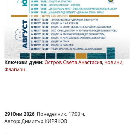
Коментарите
под
статиите
се
въвеждат
от
читателите
и
редакцията
не
носи
Ключови думи:
Остров Света Анастасия
,
новини
,
отговорност
Флагман
за
тях!
Ако
откриете
обиден
за
вас
коментар,
29 Юни 2026
, Понеделник, 17:00 ч.
моля
сигнализирайте
Автор: Димитър КИРЯКОВ
ни!