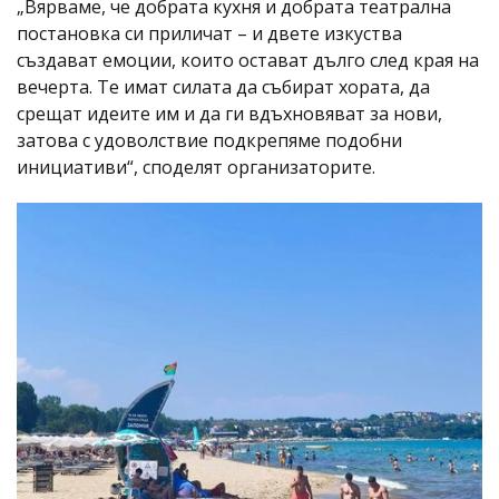
„Вярваме, че добрата кухня и добрата театрална
постановка си приличат – и двете изкуства
създават емоции, които остават дълго след края на
вечерта. Те имат силата да събират хората, да
срещат идеите им и да ги вдъхновяват за нови,
затова с удоволствие подкрепяме подобни
инициативи“, споделят организаторите.