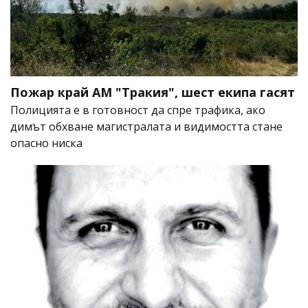
Пожар край АМ "Тракия", шест екипа гасят
Полицията е в готовност да спре трафика, ако
димът обхване магистралата и видимостта стане
опасно ниска