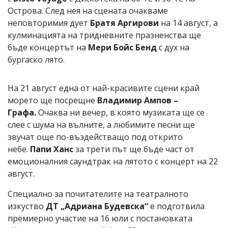
Острова. След нея на сцената очакваме
неповторимия дует
Братя Аргирови
на 14 август, а
кулминацията на тридневните празненства ще
бъде концертът на
Мери Бойс Бенд
с дух на
бургаско лято.
На 21 август една от най-красивите сцени край
морето ще посрещне
Владимир Ампов –
Графа.
Очаква ни вечер, в която музиката ще се
слее с шума на вълните, а любимите песни ще
звучат още по-въздействащо под открито
небе.
Папи Ханс
за трети път ще бъде част от
емоционалния саундтрак на лятото с концерт на 22
август.
Специално за почитателите на театралното
изкуство
ДТ „Адриана Будевска“
е подготвила
премиерно участие на 16 юли с постановката