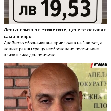
Левът слиза от етикетите, цените остават
само в евро
Двойното обозначаване приключва на 8 август, а
новият режим срещу необосновано поскъпване
влиза в сила ден по-късно