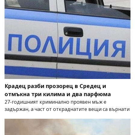
Крадец разби прозорец в Средец и
отмъкна три килима и два парфюма
27-годишният криминално проявен мъж е
задържан, а част от откраднатите вещи са върнати