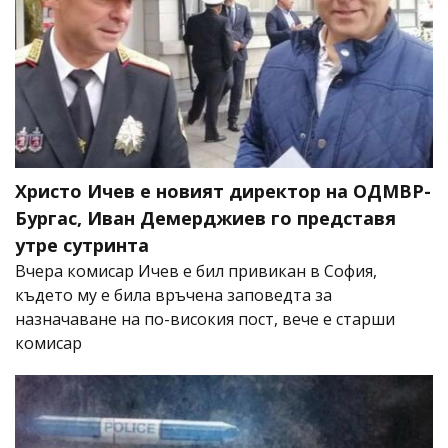
Христо Ичев е новият директор на ОДМВР-
Бургас, Иван Демерджиев го представя
утре сутринта
Вчера комисар Ичев е бил привикан в София,
където му е била връчена заповедта за
назначаване на по-високия пост, вече е старши
комисар