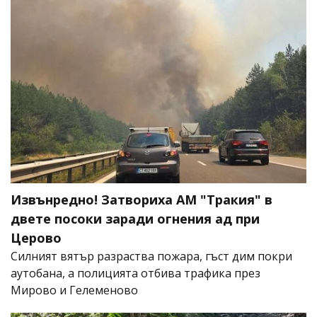
Извънредно! Затвориха АМ "Тракия" в
двете посоки заради огнения ад при
Церово
Силният вятър разраства пожара, гъст дим покри
аутобана, а полицията отбива трафика през
Мирово и Гелеменово