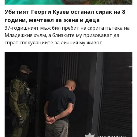
Убитият Георги Кузев останал сирак на 8
години, мечтаел за жена и деца
37-годишният мъж бил пребит на скрита пътека на
Младежкия хълм, а близките му призовават да
спрат спекулациите за личния му живот