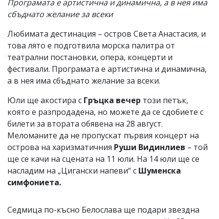
Програмата е артистична и динамична, а в нея има
сбъднато желание за всеки
Любимата дестинация – остров Света Анастасия, и
това лято е подготвила морска палитра от
театрални постановки, опера, концерти и
фестивали. Програмата е артистична и динамична,
а в нея има сбъднато желание за всеки.
Юли ще акостира с
Гръцка вечер
този петък,
която е разпродадена, но можете да се сдобиете с
билети за втората обявена на 28 август.
Меломаните да не пропускат първия концерт на
острова на харизматичния
Руши Видинлиев
– той
ще се качи на сцената на 11 юли. На 14 юли ще се
насладим на „Цигански напеви“ с
Шуменска
симфониета.
Седмица по-късно Белослава ще подари звездна