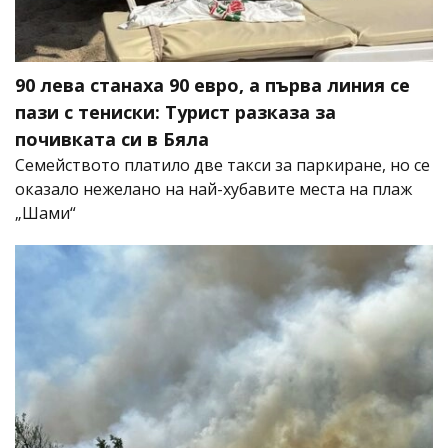
90 лева станаха 90 евро, а първа линия се
пази с тениски: Турист разказа за
почивката си в Бяла
Семейството платило две такси за паркиране, но се
оказало нежелано на най-хубавите места на плаж
„Шами“