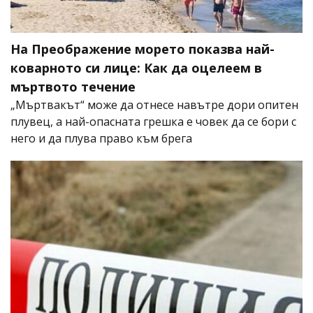
На Преображение морето показва най-
коварното си лице: Как да оцелеем в
мъртвото течение
„Мъртвакът“ може да отнесе навътре дори опитен
плувец, а най-опасната грешка е човек да се бори с
него и да плува право към брега