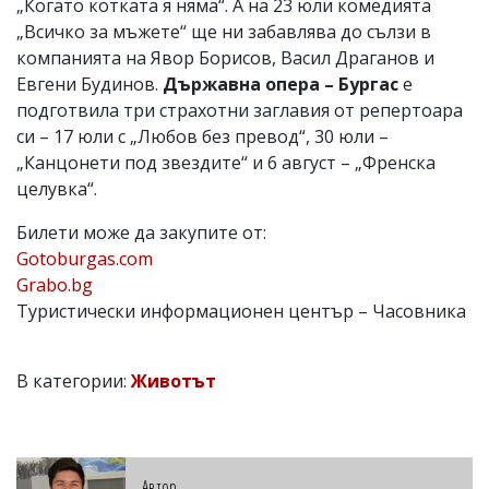
„Когато котката я няма“. А на 23 юли комедията
„Всичко за мъжете“
ще ни забавлява до сълзи в
компанията на Явор Борисов, Васил Драганов и
Евгени Будинов.
Държавна опера – Бургас
е
подготвила три страхотни заглавия от репертоара
си – 17 юли с „Любов без превод“, 30 юли –
„Канцонети под звездите“ и 6 август – „Френска
целувка“.
Билети може да закупите от:
Gotoburgas.com
Grabo.bg
Туристически информационен център – Часовника
В категории:
Животът
Автор