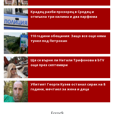
Крадец разби прозорец в Средец и
отмъкна три килима и два парфюма
110 години обещания: Защо все още няма
тунел под Петрохан
Ще се върне ли Натали Трифонова в bTV
още през септември
Убитият Георги Кузев останал сирак на 8
години, мечтаел за жена и деца
Error9