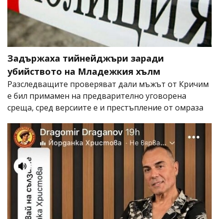
Задържаха тийнейджъри заради
убийството на Младежкия хълм
Разследващите проверяват дали мъжът от Кричим
е бил примамен на предварително уговорена
среща, сред версиите е и престъпление от омраза