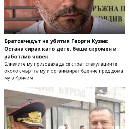
Братовчедът на убития Георги Кузев:
Остана сирак като дете, беше скромен и
работлив човек
Близките му призоваха да се спрат спекулациите
около смъртта му и организират бдение пред дома
му в Кричим