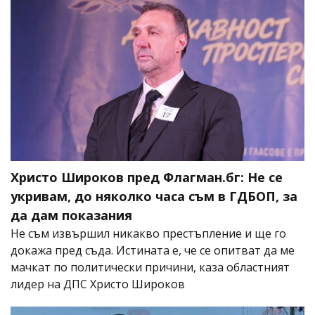
Христо Широков пред Флагман.бг: Не се
укривам, до няколко часа съм в ГДБОП, за
да дам показания
Не съм извършил никакво престъпление и ще го
докажа пред съда. Истината е, че се опитват да ме
мачкат по политически причини, каза областният
лидер на ДПС Христо Широков