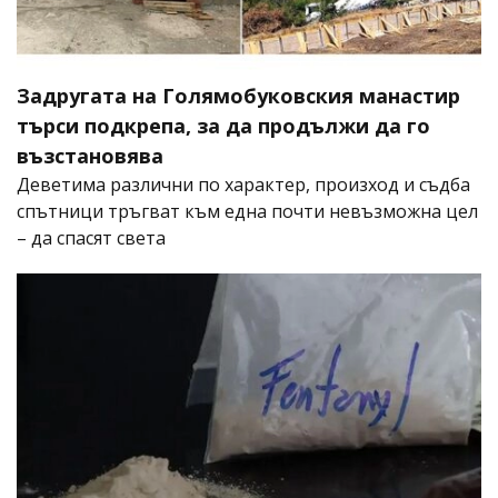
Задругата на Голямобуковския манастир
търси подкрепа, за да продължи да го
възстановява
Деветима различни по характер, произход и съдба
спътници тръгват към една почти невъзможна цел
– да спасят света