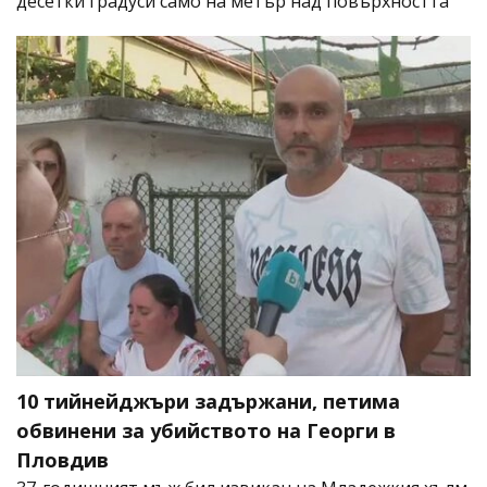
десетки градуси само на метър над повърхността
10 тийнейджъри задържани, петима
обвинени за убийството на Георги в
Пловдив