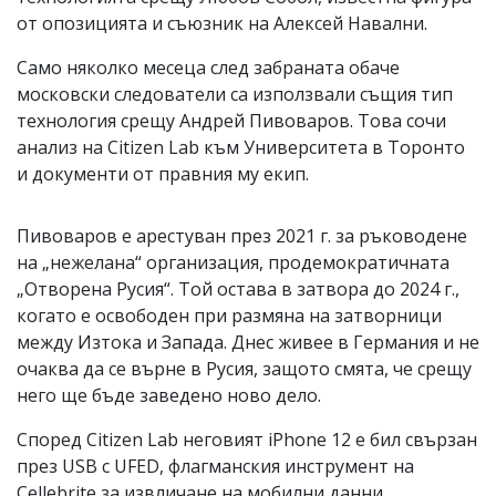
от опозицията и съюзник на Алексей Навални.
Само няколко месеца след забраната обаче
московски следователи са използвали същия тип
технология срещу Андрей Пивоваров. Това сочи
анализ на Citizen Lab към Университета в Торонто
и документи от правния му екип.
Пивоваров е арестуван през 2021 г. за ръководене
на „нежелана“ организация, продемократичната
„Отворена Русия“. Той остава в затвора до 2024 г.,
когато е освободен при размяна на затворници
между Изтока и Запада. Днес живее в Германия и не
очаква да се върне в Русия, защото смята, че срещу
него ще бъде заведено ново дело.
Според Citizen Lab неговият iPhone 12 е бил свързан
през USB с UFED, флагманския инструмент на
Cellebrite за извличане на мобилни данни.