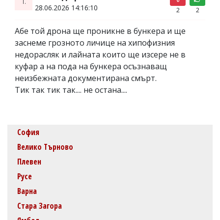
1.
28.06.2026 14:16:10
2
2
Абе той дрона ще проникне в бункера и ще
заснеме грозното личице на хипофизния
недорасляк и лайната които ще изсере не в
куфар а на пода на бункера осъзнаващ
неизбежната документирана смърт.
Тик так тик так.... не остана....
София
Велико Търново
Плевен
Русе
Варна
Стара Загора