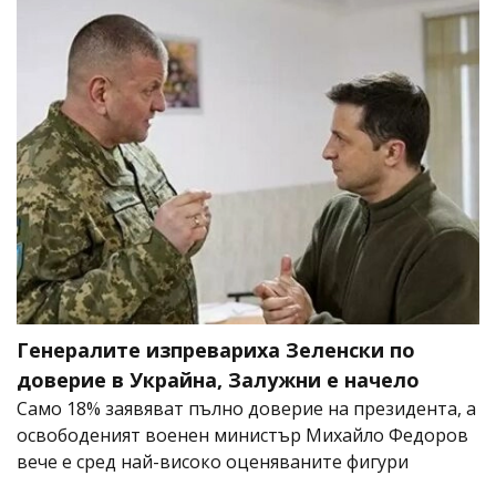
Генералите изпревариха Зеленски по
доверие в Украйна, Залужни е начело
Само 18% заявяват пълно доверие на президента, а
освободеният военен министър Михайло Федоров
вече е сред най-високо оценяваните фигури