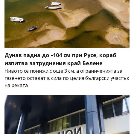
Дунав падна до -104 см при Русе, кораб
изпитва затруднения край Белене
Нивото се понижи с още 3 см, а ограниченията за
газенето остават в сила по целия български участък
на реката