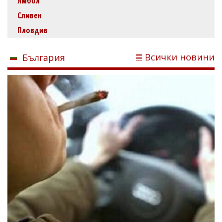
Ямбол
Сливен
Пловдив
Всички новини
България