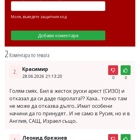
Моля, въведете защитния код
2
Коментара по темата
Красимир
2.
28.06.2026 21:13:20
0
0
Голям смях.. Бил в жесток руски арест (СИЗО) и
отказал да си даде паролата?? Хаха... точно там
не може да отказва дълго...Имат особени
начини да го принудят.. И не само в Русия, но и в
Англия, САЩ, Израел също..
Леонид брежнев