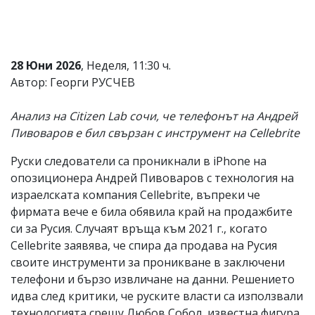
Коментарите
под
статиите
се
28 Юни 2026
, Неделя, 11:30 ч.
въвеждат
от
Автор: Георги РУСЧЕВ
читателите
и
Анализ на Citizen Lab сочи, че телефонът на Андрей
редакцията
не
Пивоваров е бил свързан с инструмент на Cellebrite
носи
отговорност
Руски следователи са проникнали в iPhone на
за
опозиционера Андрей Пивоваров с технология на
тях!
Ако
израелската компания Cellebrite, въпреки че
откриете
фирмата вече е била обявила край на продажбите
обиден
си за Русия. Случаят връща към 2021 г., когато
за
вас
Cellebrite заявява, че спира да продава на Русия
коментар,
своите инструменти за проникване в заключени
моля
телефони и бързо извличане на данни. Решението
сигнализирайте
ни!
идва след критики, че руските власти са използвали
технологията срещу Любов Собол, известна фигура