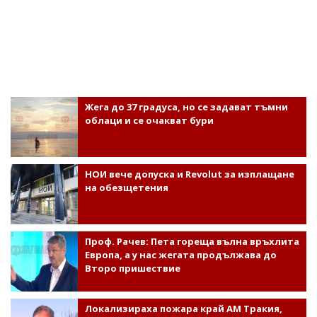
Жега до 37 градуса, но се задават тъмни
облаци и се очакват бури
НОИ вече допуска и Revolut за изплащане
на обезщетения
Проф. Рачев: Пета гореща вълна връхлита
Европа, а у нас жегата продължава до
Второ пришествие
Локализираха пожара край АМ Тракия,