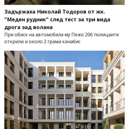
Задържаха Николай Тодоров от жк.
"Меден рудник" след тест за три вида
дрога зад волана
При обиск на автомобила му Пежо 206 полицаите
открили и около 2 грама канабис