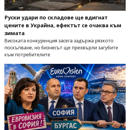
Руски удари по складове ще вдигнат
цените в Украйна, ефектът се очаква към
зимата
Високата конкуренция засега задържа рязкото
поскъпване, но бизнесът ще прехвърли загубите
към потребителите