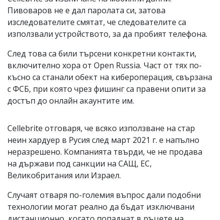
Пивоваров не е дал паролата си, затова
изследователите смятат, че следователите са
използвали устройството, за да пробият телефона.
След това са били търсени конкретни контакти,
включително хора от Open Russia. Част от тях по-
късно са станали обект на кибероперация, свързана
с ФСБ, при която чрез фишинг са правени опити за
достъп до онлайн акаунтите им.
Cellebrite отговаря, че всяко използване на стар
неин хардуер в Русия след март 2021 г. е напълно
неразрешено. Компанията твърди, че не продава
на държави под санкции на САЩ, ЕС,
Великобритания или Израел.
Случаят отваря по-големия въпрос дали подобни
технологии могат реално да бъдат изключвани
дистанционно, когато попаднат в ръцете на