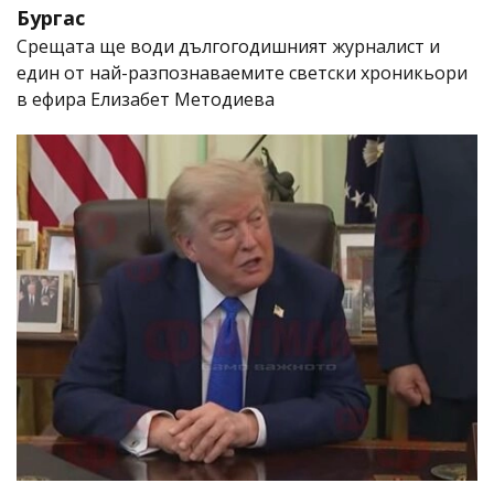
Бургас
Срещата ще води дългогодишният журналист и
един от най-разпознаваемите светски хроникьори
в ефира Елизабет Методиева