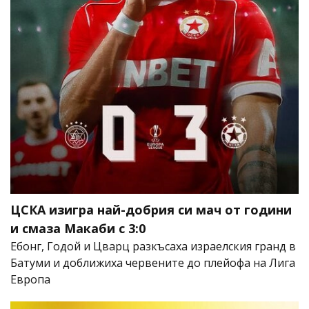
ЦСКА изигра най-добрия си мач от години
и смаза Макаби с 3:0
Ебонг, Годой и Цварц разкъсаха израелския гранд в
Батуми и доближиха червените до плейофа на Лига
Европа