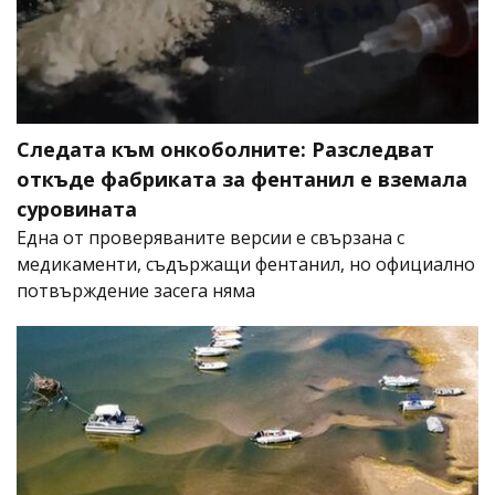
Следата към онкоболните: Разследват
откъде фабриката за фентанил е вземала
суровината
Една от проверяваните версии е свързана с
медикаменти, съдържащи фентанил, но официално
потвърждение засега няма