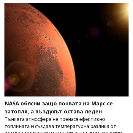
NASA обясни защо почвата на Марс се
затопля, а въздухът остава леден
Тънката атмосфера не пренася ефективно
топлината и създава температурна разлика от