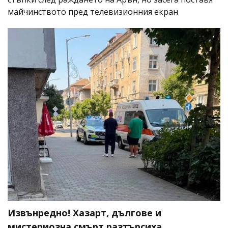
майчинството пред телевизионния екран
Извънредно! Хазарт, дългове и
мистериозна смърт разтърсиха