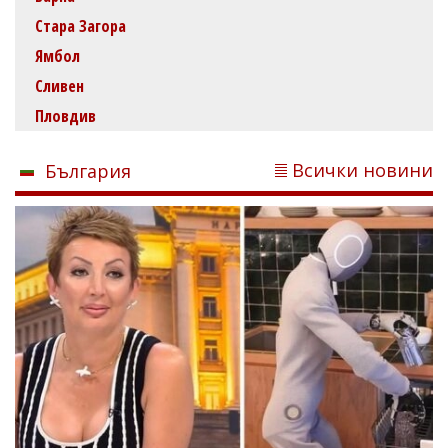
Стара Загора
Ямбол
Сливен
Пловдив
Всички новини
България