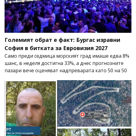
Големият обрат е факт: Бургас изравни
София в битката за Евровизия 2027
Само преди седмица морският град имаше едва 8%
шанс, в неделя достигна 33%, а днес прогнозните
пазари вече оценяват надпреварата като 50 на 50