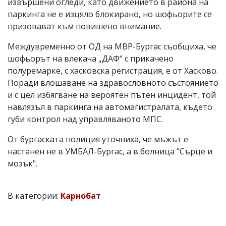
извършени огледи, като движението в района на
паркинга не е изцяло блокирано, но шофьорите се
призовават към повишено внимание.
Междувременно от ОД на МВР-Бургас съобщиха, че
шофьорът на влекача „ДАФ“ с прикачено
полуремарке, с хасковска регистрация, е от Хасково.
Поради влошаване на здравословното състоянието
и с цел избягване на вероятен пътен инцидент, той
навлязъл в паркинга на автомагистралата, където
губи контрол над управляваното МПС.
От бургаската полиция уточниха, че мъжът е
настанен не в УМБАЛ-Бургас, а в болница "Сърце и
мозък".
В категории:
Карнобат