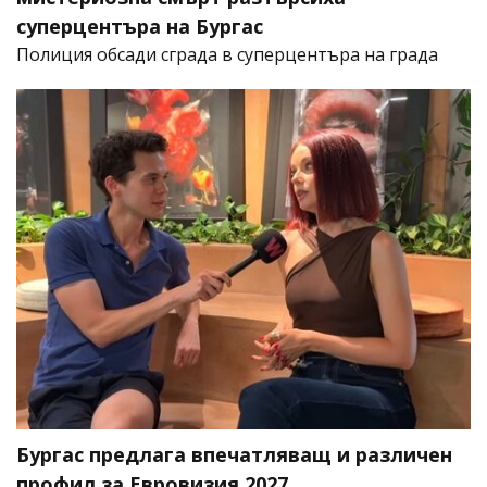
суперцентъра на Бургас
Полиция обсади сграда в суперцентъра на града
Бургас предлага впечатляващ и различен
профил за Евровизия 2027