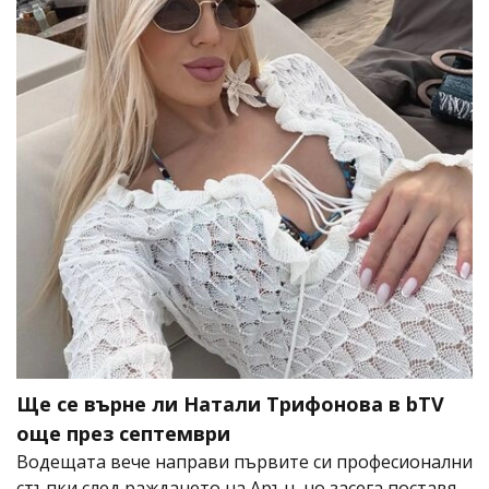
Ще се върне ли Натали Трифонова в bTV
още през септември
Водещата вече направи първите си професионални
стъпки след раждането на Арън, но засега поставя