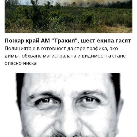
Пожар край АМ "Тракия", шест екипа гасят
Полицията е в готовност да спре трафика, ако
димът обхване магистралата и видимостта стане
опасно ниска