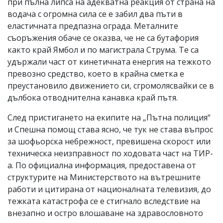
при пълна липса на адекватна реакция от страна на
водача с огромна сила се е забил два пъти в
еластичната предпазна ограда. Металните
съоръжения обаче се оказва, че не са бутафория
както край Ямбол и по магистрала Струма. Те са
удържали част от кинетичната енергия на тежкото
превозно средство, което в крайна сметка е
преустановило движението си, сгромолясвайки се в
дълбока отводнителна канавка край пътя.
След пристигането на екипите на „Пътна полиция“
и Спешна помощ става ясно, че тук не става въпрос
за шофьорска небрежност, превишена скорост или
техническа неизправност по ходовата част на ТИР-
а. По официална информация, предоставена от
структурите на Министерството на вътрешните
работи и цитирана от националната телевизия, до
тежката катастрофа се е стигнало вследствие на
внезапно и остро влошаване на здравословното