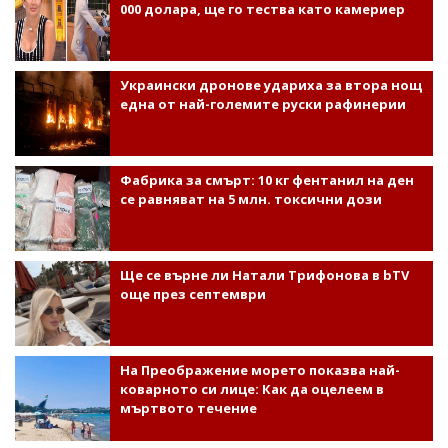
000 долара, ще го тества като камериер
Украински дронове удариха за втора нощ
една от най-големите руски рафинерии
Фабрика за смърт: 10 кг фентанил на ден
се равняват на 5 млн. токсични дози
Ще се върне ли Натали Трифонова в bTV
още през септември
На Преображение морето показва най-
коварното си лице: Как да оцелеем в
мъртвото течение