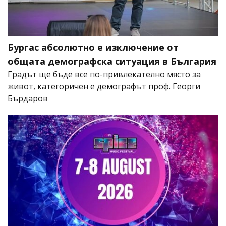
Бургас абсолютно е изключение от
общата демографска ситуация в България
Градът ще бъде все по-привлекателно място за
живот, категоричен е демографът проф. Георги
Бърдаров