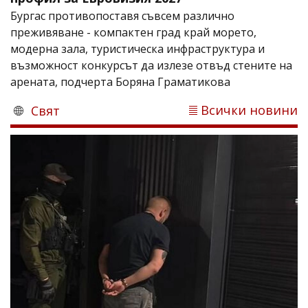
Бургас противопоставя съвсем различно
преживяване - компактен град край морето,
модерна зала, туристическа инфраструктура и
възможност конкурсът да излезе отвъд стените на
арената, подчерта Боряна Граматикова
Всички новини
Свят