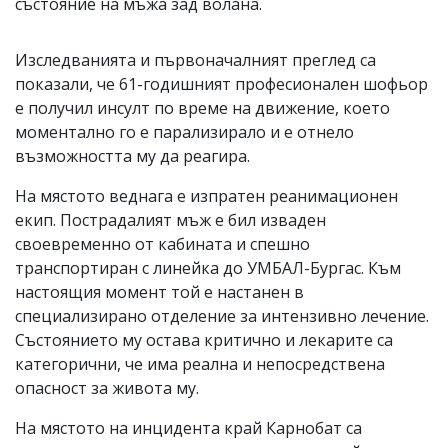
състояние на мъжа зад волана.
Изследванията и първоначалният преглед са
показали, че 61-годишният професионален шофьор
е получил инсулт по време на движение, което
моментално го е парализирало и е отнело
възможността му да реагира.
На мястото веднага е изпратен реанимационен
екип. Пострадалият мъж е бил изваден
своевременно от кабината и спешно
транспортиран с линейка до УМБАЛ-Бургас. Към
настоящия момент той е настанен в
специализирано отделение за интензивно лечение.
Състоянието му остава критично и лекарите са
категорични, че има реална и непосредствена
опасност за живота му.
На мястото на инцидента край Карнобат са