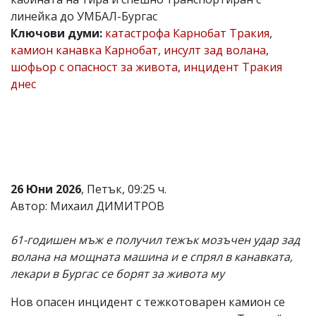
линейка до УМБАЛ-Бургас
Коментарите
под
Ключови думи:
катастрофа Карнобат Тракия
,
статиите
камион канавка Карнобат
,
инсулт зад волана
,
се
шофьор с опасност за живота
,
инцидент Тракия
въвеждат
от
днес
читателите
и
редакцията
не
носи
отговорност
за
тях!
26 Юни 2026
, Петък, 09:25 ч.
Ако
Автор: Михаил ДИМИТРОВ
откриете
обиден
за
61-годишен мъж е получил тежък мозъчен удар зад
вас
волана на мощната машина и е спрял в канавката,
коментар,
моля
лекари в Бургас се борят за живота му
сигнализирайте
ни!
Нов опасен инцидент с тежкотоварен камион се