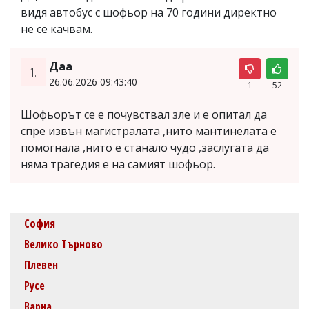
видя автобус с шофьор на 70 години директно
не се качвам.
Даа
1.
26.06.2026 09:43:40
1
52
Шофьорът се е почувствал зле и е опитал да
спре извън магистралата ,нито мантинелата е
помогнала ,нито е станало чудо ,заслугата да
няма трагедия е на самият шофьор.
София
Велико Търново
Плевен
Русе
Варна