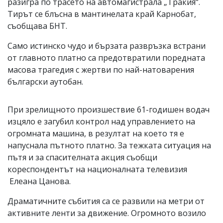
разигра по трасето на автомагистрала „Тракия“.
Тирът се блъсна в мантинелата край Карнобат,
съобщава БНТ.
Само истинско чудо и бързата развръзка встрани
от главното платно са предотвратили поредната
масова трагедия с жертви по най-натоварения
български аутобан.
При зрелищното произшествие 61-годишен водач
изцяло е загубил контрол над управлението на
огромната машина, в резултат на което тя е
напуснала пътното платно. За тежката ситуация на
пътя и за спасителната акция съобщи
кореспондентът на националната телевизия
Елеана Цанова.
Драматичните събития са се развили на метри от
активните ленти за движение. Огромното возило