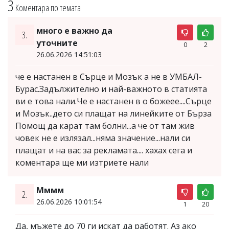
3
Коментара по темата
много е важно да
3.
уточните
0
2
26.06.2026 14:51:03
че е настанен в Сърце и Мозък а не в УМБАЛ-
Бурас.Задължително и най-важното в статията
ви е това нали.Че е настанен в о божеее....Сърце
и Мозък..дето си плащат на линейките от Бърза
Помощ да карат там болни...а че от там жив
човек не е излязал...няма значение...нали си
плащат и на вас за рекламата.... хахах сега и
коментара ще ми изтриете нали
Мммм
2.
26.06.2026 10:01:54
1
20
Да, мъжете до 70 ги искат да работят. Аз ако