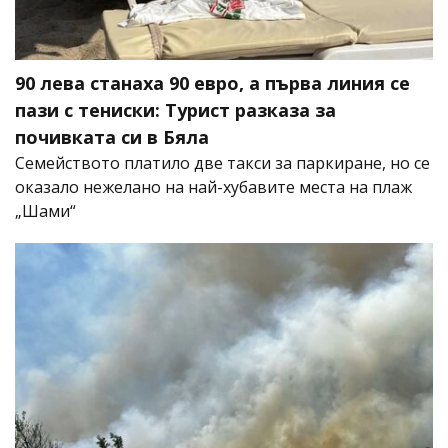
90 лева станаха 90 евро, а първа линия се
пази с тениски: Турист разказа за
почивката си в Бяла
Семейството платило две такси за паркиране, но се
оказало нежелано на най-хубавите места на плаж
„Шами“