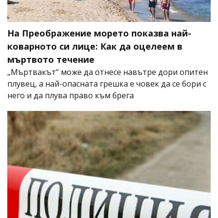
На Преображение морето показва най-
коварното си лице: Как да оцелеем в
мъртвото течение
„Мъртвакът“ може да отнесе навътре дори опитен
плувец, а най-опасната грешка е човек да се бори с
него и да плува право към брега