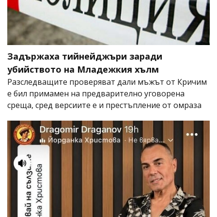
Задържаха тийнейджъри заради
убийството на Младежкия хълм
Разследващите проверяват дали мъжът от Кричим
е бил примамен на предварително уговорена
среща, сред версиите е и престъпление от омраза