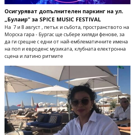
Осигуряват допълнителен паркинг на ул.
„Булаир“ за SPICE MUSIC FESTIVAL
На 7 и 8 август , петък и събота, пространството на
Морска гара - Бургас ще събере хиляди фенове, за
да ги срещне с едни от най-емблематичните имена
на поп и евроденс музиката, клубната електронна
сцена и латино ритмите