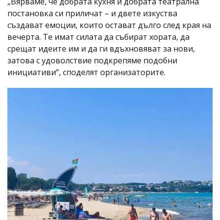
„Вярваме, че добрата кухня и добрата театрална
постановка си приличат – и двете изкуства
създават емоции, които остават дълго след края на
вечерта. Те имат силата да събират хората, да
срещат идеите им и да ги вдъхновяват за нови,
затова с удоволствие подкрепяме подобни
инициативи“, споделят организаторите.