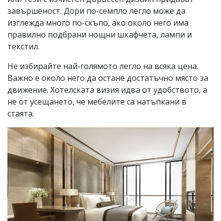
завършеност. Дори по-семпло легло може да
изглежда много по-скъпо, ако около него има
правилно подбрани нощни шкафчета, лампи и
текстил.
Не избирайте най-голямото легло на всяка цена.
Важно е около него да остане достатъчно място за
движение. Хотелската визия идва от удобството, а
не от усещането, че мебелите са натъпкани в
стаята.