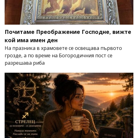
Почитаме Преображение Господне, вижте
кой има имен ден
На празника в храмовете се освещава първото
грозде, а по време на Богородичния пост се
разрешава риба