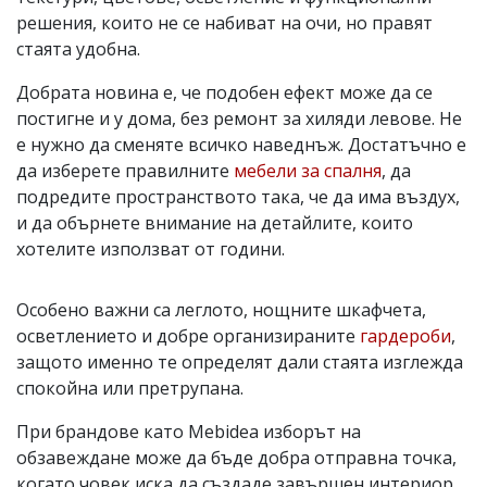
решения, които не се набиват на очи, но правят
стаята удобна.
Добрата новина е, че подобен ефект може да се
постигне и у дома, без ремонт за хиляди левове. Не
е нужно да сменяте всичко наведнъж. Достатъчно е
да изберете правилните
мебели за спалня
, да
подредите пространството така, че да има въздух,
и да обърнете внимание на детайлите, които
хотелите използват от години.
Особено важни са леглото, нощните шкафчета,
осветлението и добре организираните
гардероби
,
защото именно те определят дали стаята изглежда
спокойна или претрупана.
При брандове като Mebidea изборът на
обзавеждане може да бъде добра отправна точка,
когато човек иска да създаде завършен интериор,