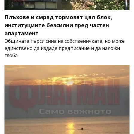
Плъхове и смрад тормозят цял блок,
институциите безсилни пред частен
апартамент
Общината търси сина на собственичката, но може
единствено да издаде предписание и да наложи
глоба