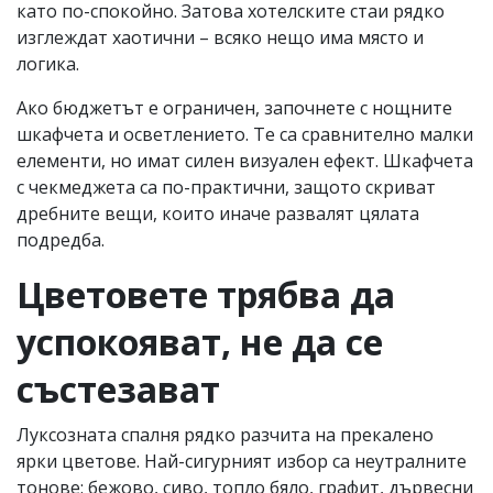
като по-спокойно. Затова хотелските стаи рядко
изглеждат хаотични – всяко нещо има място и
логика.
Ако бюджетът е ограничен, започнете с нощните
шкафчета и осветлението. Те са сравнително малки
елементи, но имат силен визуален ефект. Шкафчета
с чекмеджета са по-практични, защото скриват
дребните вещи, които иначе развалят цялата
подредба.
Цветовете трябва да
успокояват, не да се
състезават
Луксозната спалня рядко разчита на прекалено
ярки цветове. Най-сигурният избор са неутралните
тонове: бежово, сиво, топло бяло, графит, дървесни