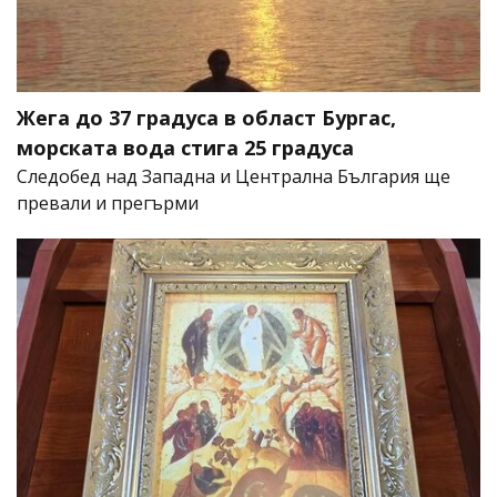
Жега до 37 градуса в област Бургас,
морската вода стига 25 градуса
Следобед над Западна и Централна България ще
превали и прегърми