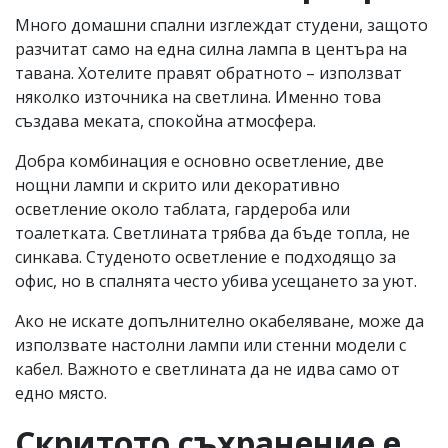
Много домашни спални изглеждат студени, защото
разчитат само на една силна лампа в центъра на
тавана. Хотелите правят обратното – използват
няколко източника на светлина. Именно това
създава меката, спокойна атмосфера.
Добра комбинация е основно осветление, две
нощни лампи и скрито или декоративно
осветление около таблата, гардероба или
тоалетката. Светлината трябва да бъде топла, не
синкава. Студеното осветление е подходящо за
офис, но в спалнята често убива усещането за уют.
Ако не искате допълнително окабеляване, може да
използвате настолни лампи или стенни модели с
кабел. Важното е светлината да не идва само от
едно място.
Скритото съхранение е