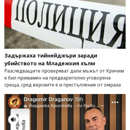
Задържаха тийнейджъри заради
убийството на Младежкия хълм
Разследващите проверяват дали мъжът от Кричим
е бил примамен на предварително уговорена
среща, сред версиите е и престъпление от омраза