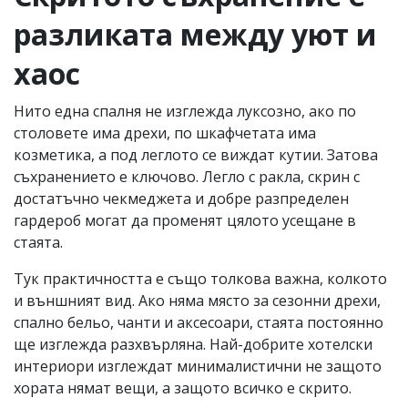
разликата между уют и
хаос
Нито една спалня не изглежда луксозно, ако по
столовете има дрехи, по шкафчетата има
козметика, а под леглото се виждат кутии. Затова
съхранението е ключово. Легло с ракла, скрин с
достатъчно чекмеджета и добре разпределен
гардероб могат да променят цялото усещане в
стаята.
Тук практичността е също толкова важна, колкото
и външният вид. Ако няма място за сезонни дрехи,
спално бельо, чанти и аксесоари, стаята постоянно
ще изглежда разхвърляна. Най-добрите хотелски
интериори изглеждат минималистични не защото
хората нямат вещи, а защото всичко е скрито.