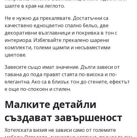
шалте в края на леглото.
Не е нужно да прекалявате. Достатъчни са
качествено едноцветно спално бельо, две
декоративни възглавници и покривка в тон с
интериора. Избягвайте прекалено шарени
комплекти, големи щампи и несъвместими
цветове.
Завесите също имат значение. Дълги завеси от
тавана до пода правят стаята по-висока и по-
елегантна. Ако са в близък тон до стените, ефектът
е още по-спокоен и стилен.
Малките детайли
създават завършеност
Хотелската визия не зависи само от големите