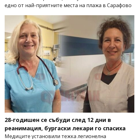
едно от най-приятните места на плажа в Сарафово
28-годишен се събуди след 12 дни в
реанимация, бургаски лекари го спасиха
Медиците установили тежка легионелна