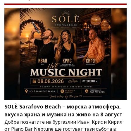
SOLÈ Sarafovo Beach – морска атмосфера,
вкусна храна и музика на живо на 8 август
Добре познатите на бургазлии Иван, Крис и Кирил
от Piano Bar Neptune ще гостуват тази събота в