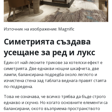
Източник на изображение: Magnific
Симетрията създава
усещане за ред и лукс
Един от най-лесните трикове за хотелски ефект е
симетрията. Две еднакви нощни шкафчета, две
лампи, балансирана подредба около леглото и
изчистена стена зад таблата веднага правят стаята
по-подредена.
Това не означава, че всичко трябва да бъде строго
еднакво и скучно. Но когато основните елементи са
балансирани, окото възприема пространството