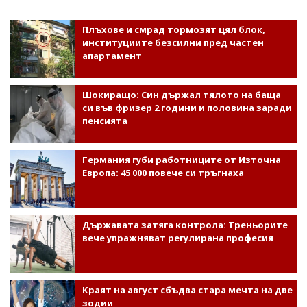
Плъхове и смрад тормозят цял блок,
институциите безсилни пред частен
апартамент
Шокиращо: Син държал тялото на баща
си във фризер 2 години и половина заради
пенсията
Германия губи работниците от Източна
Европа: 45 000 повече си тръгнаха
Държавата затяга контрола: Треньорите
вече упражняват регулирана професия
Краят на август сбъдва стара мечта на две
зодии