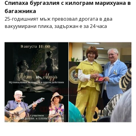
Спипаха бургазлия с килограм марихуана в
багажника
25-годишният мъж превозвал дрогата в два
вакуумирани плика, задържан е за 24 часа