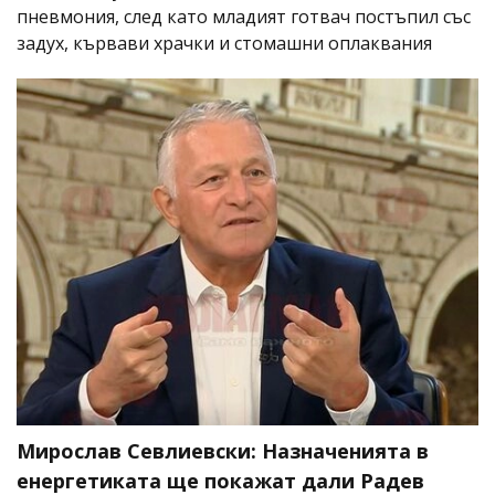
пневмония, след като младият готвач постъпил със
задух, кървави храчки и стомашни оплаквания
Мирослав Севлиевски: Назначенията в
енергетиката ще покажат дали Радев