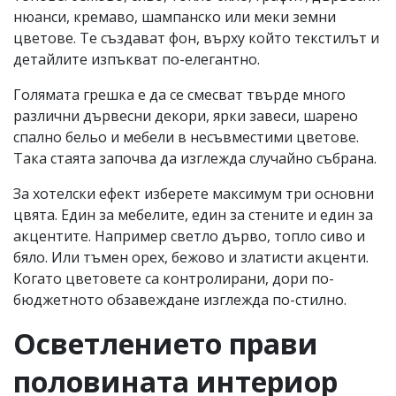
нюанси, кремаво, шампанско или меки земни
цветове. Те създават фон, върху който текстилът и
детайлите изпъкват по-елегантно.
Голямата грешка е да се смесват твърде много
различни дървесни декори, ярки завеси, шарено
спално бельо и мебели в несъвместими цветове.
Така стаята започва да изглежда случайно събрана.
За хотелски ефект изберете максимум три основни
цвята. Един за мебелите, един за стените и един за
акцентите. Например светло дърво, топло сиво и
бяло. Или тъмен орех, бежово и златисти акценти.
Когато цветовете са контролирани, дори по-
бюджетното обзавеждане изглежда по-стилно.
Осветлението прави
половината интериор