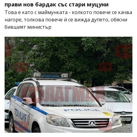
прави нов бардак със стари муцуни
Това е като с маймунката - колкото повече се качва
нагоре, толкова повече ѝ се вижда дупето, обясни
бившият министър