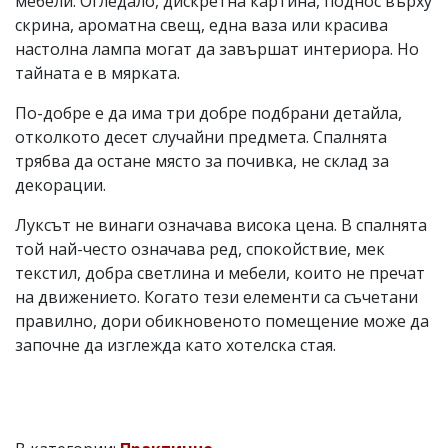
мебели. Огледало, дискретна картина, поднос върху
скрина, ароматна свещ, една ваза или красива
настолна лампа могат да завършат интериора. Но
тайната е в мярката.
По-добре е да има три добре подбрани детайла,
отколкото десет случайни предмета. Спалнята
трябва да остане място за почивка, не склад за
декорации.
Луксът не винаги означава висока цена. В спалнята
той най-често означава ред, спокойствие, мек
текстил, добра светлина и мебели, които не пречат
на движението. Когато тези елементи са съчетани
правилно, дори обикновеното помещение може да
започне да изглежда като хотелска стая.