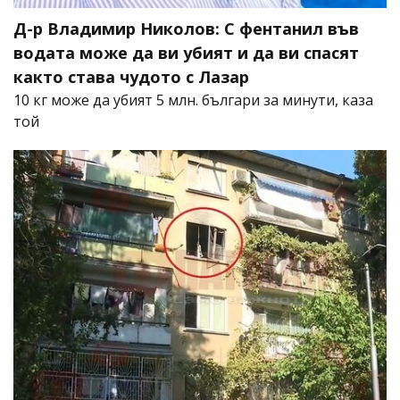
Д-р Владимир Николов: С фентанил във
водата може да ви убият и да ви спасят
както става чудото с Лазар
10 кг може да убият 5 млн. българи за минути, каза
той