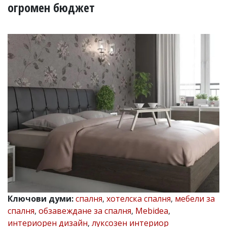
УКРАЙНА
огромен бюджет
СПОРТ
РАЗСЛЕДВАНЕ
БИЗНЕС
ЮГ
Управители:
Веселин
Василев,
email:
v.vasilev@flagman.bg
Катя
Касабова,
еmail:
k.kassabova@flagman.bg
Главен
редактор:
Иван
Ключови думи:
спалня
,
хотелска спалня
,
мебели за
Колев,
спалня
,
обзавеждане за спалня
,
Mebidea
,
email:
office@flagman.bg
интериорен дизайн
,
луксозен интериор