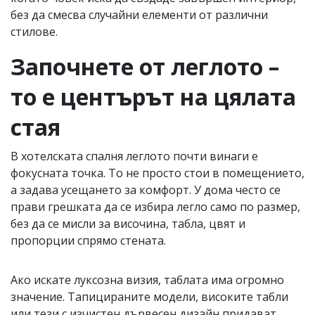
без да смесва случайни елементи от различни
стилове.
Започнете от леглото –
то е центърът на цялата
стая
В хотелската спалня леглото почти винаги е
фокусната точка. То не просто стои в помещението,
а задава усещането за комфорт. У дома често се
прави грешката да се избира легло само по размер,
без да се мисли за височина, табла, цвят и
пропорции спрямо стената.
Ако искате луксозна визия, таблата има огромно
значение. Тапицираните модели, високите табли
или тези с изчистен дървесен дизайн придават