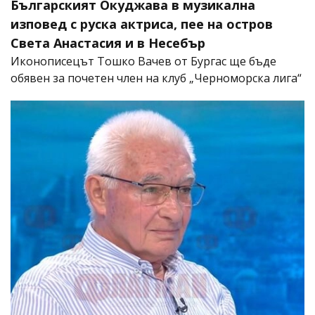
Българският Окуджава в музикална
изповед с руска актриса, пее на остров
Света Анастасия и в Несебър
Иконописецът Тошко Вачев от Бургас ще бъде
обявен за почетен член на клуб „Черноморска лига“