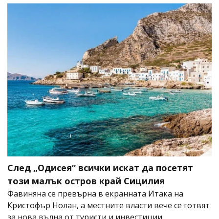
След „Одисея“ всички искат да посетят
този малък остров край Сицилия
Фавиняна се превърна в екранната Итака на
Кристофър Нолан, а местните власти вече се готвят
за нова вълна от туристи и инвестиции