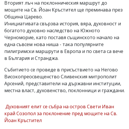
Вторият лъч на поклонническия маршрут до
мощите на Св. Йоан Кръстител ще преминава през
Община Царево.
Инициативата свързва история, вяра, духовност и
богатото духовно наследство на Южното
Черноморие, като поставя същинското начало на
една съвсем нова ниша - така популярните
пилигримски маршрути в Европа и по света са вече
в България и Странджа.
Събитието се проведе в присъствието на Негово
Високопреосвещенство Сливенския митрополит
Арсений, представители на държавни институции,
местна власт, духовенство, поклонници и граждани.
Духовният елит се събра на остров Свети Иван
край Созопол за поклонение пред мощите на Св.
Йоан Кръстител