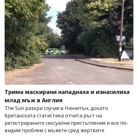
Трима маскирани нападнаха и изнасилиха
млад мъж в Англия
The Sun разкри случая в Нюнитън, докато
британската статистика отчита ръст на
регистрираните сексуални престъпления и все по-
видим проблем с мъжете сред жертвите