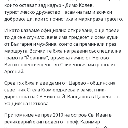
които остават зад кадър - Димо Колев,
туристическо дружество Насам-натам и всички
доброволци, които почистиха и маркираха трасето.
И като казваме официално откриване, още преди
то да се е случило, вече има тридесет и осем души
от България и чужбина, които са преминали през
маршрута. Всички те бяха наградени със специална
грамота "Йоанниа", връчена лично от Негово
Високопреосвещенство Сливенския митрополит
Арсений.
Сред тях бяха и две дами от Царево - общинския
съветник Стела Кюмюрджиева и заместник-
директора на СУ Никола Й. Вапцаров в Царево - г-
жа Диляна Петкова.
Припомняме че през 2010 на остров Св. Иван в
реликварий екип воден от проф. Казимир