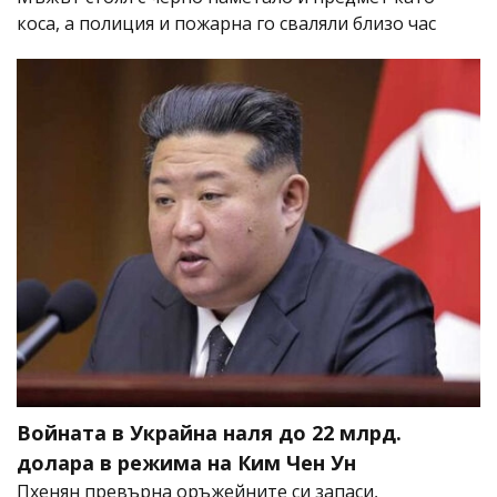
коса, а полиция и пожарна го сваляли близо час
Войната в Украйна наля до 22 млрд.
долара в режима на Ким Чен Ун
Пхенян превърна оръжейните си запаси,