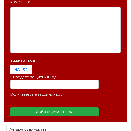
Коментар:
Защитен код:
Въведете защитния код:
Моля, въведете защитния код
1
Коментара по темата