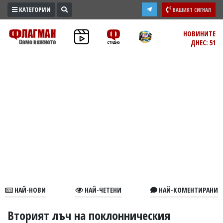
КАТЕГОРИИ
ВАШИЯТ СИГНАЛ
ПРОМО
НОВИНИТЕ
ДНЕС: 51
ЗОНА
ИЗБОРИ
2026
ПРАКТИЧНО
КУЛТУРА
ЗДРАВЕ
ПОЛИТИКА
ОБЩИНИ
ОБЩЕСТВО
ЛАЙФСТАЙЛ
НАЙ-НОВИ
НАЙ-ЧЕТЕНИ
НАЙ-КОМЕНТИРАНИ
ВОЙНАТА
В
Вторият лъч на поклонническия