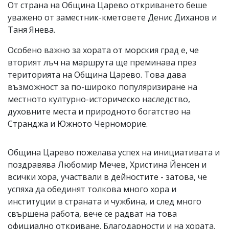
От страна на Община Царево откриването беше
уважено от заместник-кметовете Денис Диханов и
Таня Янева.
Особено важно за хората от морския град е, че
вторият лъч на маршрута ще преминава през
територията на Община Царево. Това дава
възможност за по-широко популяризиране на
местното културно-историческо наследство,
духовните места и природното богатство на
Странджа и Южното Черноморие.
Община Царево пожелава успех на инициативата и
поздравява Любомир Мечев, Христина Йенсен и
всички хора, участвали в дейностите - затова, че
успяха да обединят толкова много хора и
институции в страната и чужбина, и след много
свършена работа, вече се радват на това
официално откриване. Благодарности и на хората,