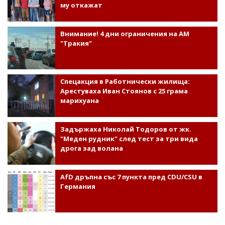
му откажат
Внимание! 4 дни ограничения на АМ
"Тракия"
Спецакция в Работнически жилища:
Арестуваха Иван Стоянов с 25 грама
марихуана
Задържаха Николай Тодоров от жк.
"Меден рудник" след тест за три вида
дрога зад волана
AfD дръпна със 7 пункта пред CDU/CSU в
Германия