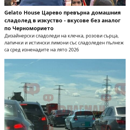
Gelato House Царево превърна домашния
сладолед в изкуство - вкусове без аналог
по Черноморието
Дизайнерски сладоледи на клечка, розови сърца,
лапички и истински лимони със сладоледен пълнеж
са сред изненадите на лято 2026