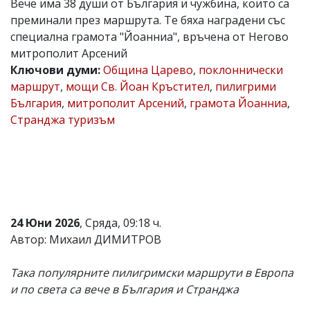
Вече има 38 души от България и чужбина, които са
Коментарите
преминали през маршрута. Те бяха наградени със
под
специална грамота "Йоанниа", връчена от Негово
статиите
митрополит Арсений
се
въвеждат
Ключови думи:
Община Царево
,
поклоннически
от
маршрут
,
мощи Св. Йоан Кръстител
,
пилигрими
читателите
България
,
митрополит Арсений
,
грамота Йоанниа
,
и
редакцията
Странджа туризъм
не
носи
отговорност
за
тях!
Ако
откриете
обиден
24 Юни 2026
, Сряда, 09:18 ч.
за
Автор: Михаил ДИМИТРОВ
вас
коментар,
моля
Така популярните пилигримски маршрути в Европа
сигнализирайте
и по света са вече в България и Странджа
ни!