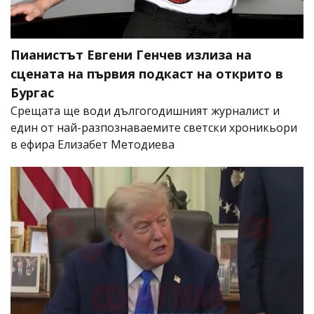
Пианистът Евгени Генчев излиза на
сцената на първия подкаст на открито в
Бургас
Срещата ще води дългогодишният журналист и
един от най-разпознаваемите светски хроникьори
в ефира Елизабет Методиева