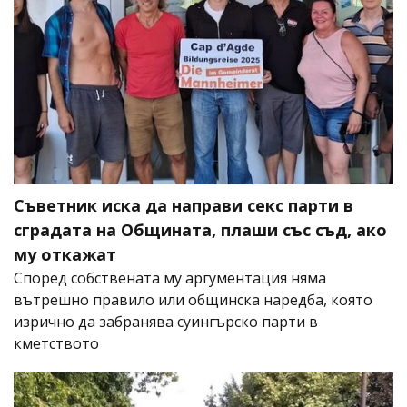
Съветник иска да направи секс парти в
сградата на Общината, плаши със съд, ако
му откажат
Според собствената му аргументация няма
вътрешно правило или общинска наредба, която
изрично да забранява суингърско парти в
кметството