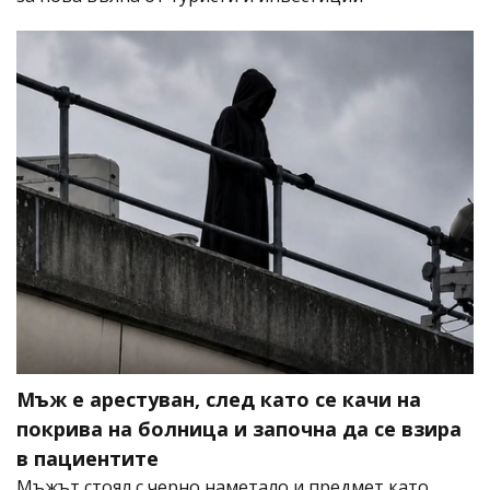
Мъж е арестуван, след като се качи на
покрива на болница и започна да се взира
в пациентите
Мъжът стоял с черно наметало и предмет като