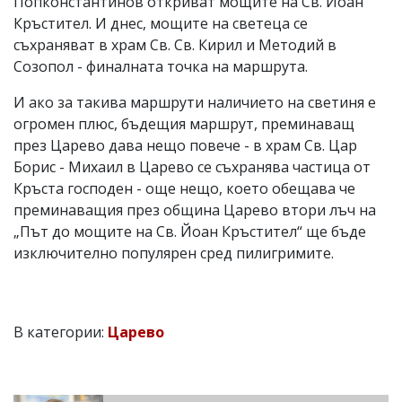
Попконстантинов откриват мощите на Св. Йоан
Кръстител. И днес, мощите на светеца се
съхраняват в храм Св. Св. Кирил и Методий в
Созопол - финалната точка на маршрута.
И ако за такива маршрути наличието на светиня е
огромен плюс, бъдещия маршрут, преминаващ
през Царево дава нещо повече - в храм Св. Цар
Борис - Михаил в Царево се съхранява частица от
Кръста господен - още нещо, което обещава че
преминаващия през община Царево втори лъч на
„Път до мощите на Св. Йоан Кръстител“ ще бъде
изключително популярен сред пилигримите.
В категории:
Царево