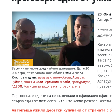
УКРАЙНА
СПОРТ
20 Юни 
РАЗСЛЕДВАНЕ
Автор: 
БИЗНЕС
Опасения
ЮГ
Дрийм А
Както в
Управители:
измама 
Веселин
Василев,
засегна
email:
Те са п
v.vasilev@flagman.bg
автомоб
Катя
Веселин (вляво) е сред най-потърпевшите. Дал е 20
парите.
Касабова,
000 евро, от желаната кола обаче няма и следа
базиран
еmail:
k.kassabova@flagman.bg
Ключови думи:
измама с автомобили
,
Аспарух
Аспарух
Руйчев
,
внос на коли Германия
,
жалби
,
прокуратура
,
Главен
превозн
ГДБОП
,
Комисия за защита на потребителите
редактор:
Иван
Търговските сделки са се сключвали в официален офис н
Колев,
свърза един от потърпевшите. Ето какво разказа Веселин
email:
office@flagman.bg
Автокъща ужили десетки купувачи от страната с бл