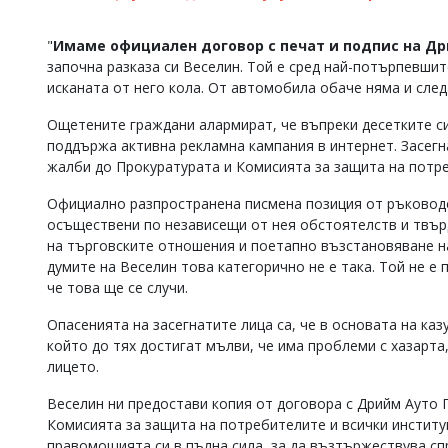
Коментарите
под
"
Имаме официален договор с печат и подпис на Др
статиите
започна разказа си Веселин. Той е сред най-потърпевшите
се
исканата от него кола. От автомобила обаче няма и след
въвеждат
от
Ощетените граждани алармират, че въпреки десетките с
читателите
поддържа активна рекламна кампания в интернет. Засегн
и
редакцията
жалби до Прокуратурата и Комисията за защита на потре
не
носи
Официално разпространена писмена позиция от ръководст
отговорност
осъществени по независещи от нея обстоятелств и твърд
за
на търговските отношения и поетапно възстановяване н
тях!
думите на Веселин това категорично не е така. Той не е 
Ако
че това ще се случи.
откриете
обиден
Опасенията на засегнатите лица са, че в основата на казу
за
който до тях достигат мълви, че има проблеми с хазарта
вас
коментар,
лицето.
моля
сигнализирайте
Веселин ни предостави копия от договора с Дрийм Ауто 
ни!
Комисията за защита на потребителите и всички институ
правомощията си в пълна сила, за да възтържествува сп