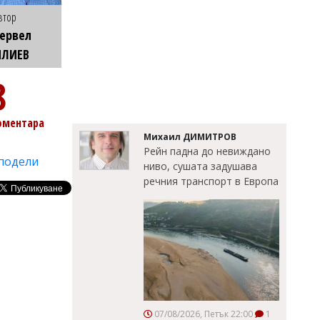
втор
ервел
ИЛИЕВ
8
оментара
Михаил ДИМИТРОВ
Рейн падна до невиждано
подели
ниво, сушата задушава
речния транспорт в Европа
07/08/2026, Петък 22:00
1