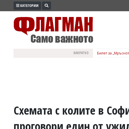
КАТЕГОРИИ
ПРОМО
ЗОНА
ИЗБОРИ
2026
ПРАКТИЧНО
НАКРАТКО
Билет за „Мръснот
КУЛТУРА
ЗДРАВЕ
ПОЛИТИКА
ОБЩИНИ
ОБЩЕСТВО
ЛАЙФСТАЙЛ
Схемата с колите в Соф
ВОЙНАТА
проговори един от ужил
В