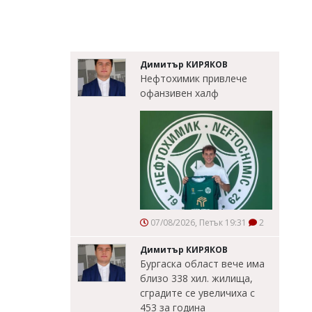
Димитър КИРЯКОВ
Нефтохимик привлече
офанзивен халф
07/08/2026, Петък 19:31
2
Димитър КИРЯКОВ
Бургаска област вече има
близо 338 хил. жилища,
сградите се увеличиха с
453 за година