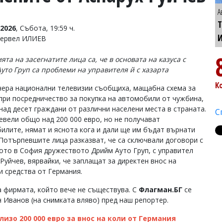
А
Т
2026
, Събота, 19:59 ч.
Тервел ИЛИЕВ
та на засегнатите лица са, че в основата на казуса с
уто Груп са проблеми на управителя й с хазарта
К
чера национални телевизии съобщиха, мащабна схема за
при посредничество за покупка на автомобили от чужбина,
 над десет граждани от различни населени места в страната.
С
ревели общо над 200 000 евро, но не получават
илите, нямат и яснота кога и дали ще им бъдат върнати
 Потърпевшите лица разказват, че са сключвали договори с
ото в София дружеството Дрийм Ауто Груп, с управител
 Руйчев, вярвайки, че заплащат за директен внос на
и средства от Германия.
а фирмата, който вече не съществува. С
Флагман.БГ
се
 Иванов (на снимката вляво) пред наш репортер.
изо 200 000 евро за внос на коли от Германия