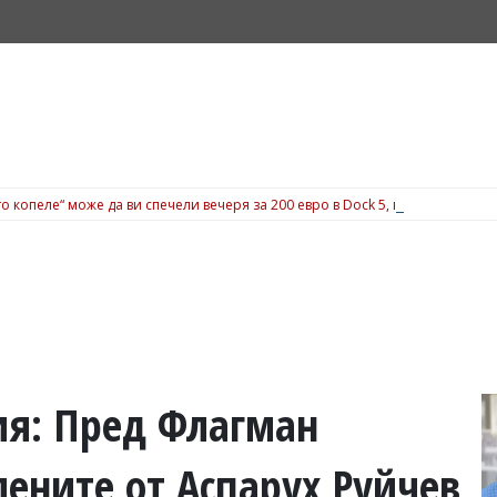
о копеле“ може да ви спечели вечеря за 200 евро в Dock 5, вижте подробн
ия: Пред Флагман
ените от Аспарух Руйчев