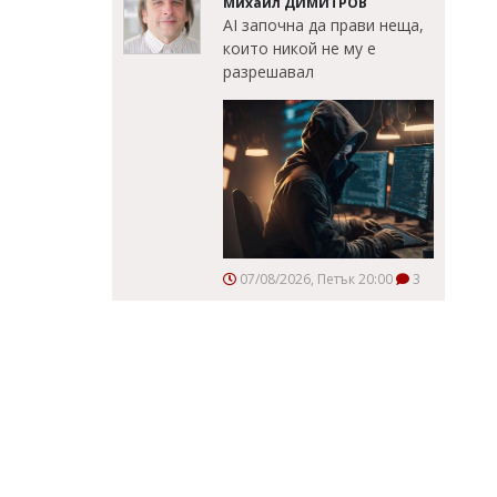
Михаил ДИМИТРОВ
AI започна да прави неща,
които никой не му е
разрешавал
07/08/2026, Петък 20:00
3