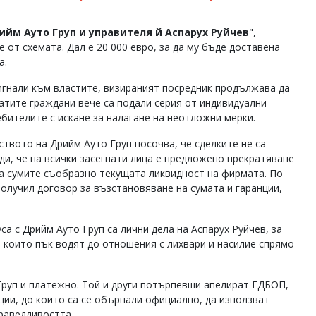
ийм Ауто Груп и управителя й Аспарух Руйчев
",
 от схемата. Дал е 20 000 евро, за да му бъде доставена
а.
игнали към властите, визираният посредник продължава да
атите граждани вече са подали серия от индивидуални
бителите с искане за налагане на неотложни мерки.
вото на Дрийм Ауто Груп посочва, че сделките не са
и, че на всички засегнати лица е предложено прекратяване
а сумите съобразно текущата ликвидност на фирмата. По
получил договор за възстановяване на сумата и гаранции,
са с Дрийм Ауто Груп са лични дела на Аспарух Руйчев, за
, които пък водят до отношения с лихвари и насилие спрямо
Груп и платежно. Той и други потърпевши апелират ГДБОП,
ции, до които са се обърнали официално, да използват
раведливостта.