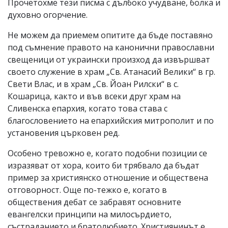
Прочетохме тези писма с дълбоко учудване, болка и
духовно огорчение.
Не можем да приемем опитите да бъде поставяно
под съмнение правото на канонични православни
свещеници от украински произход да извършват
своето служение в храм „Св. Атанасий Велики“ в гр.
Свети Влас, и в храм „Св. Йоан Рилски“ в с.
Кошарица, както и във всеки друг храм на
Сливенска епархия, когато това става с
благословението на епархийския митрополит и по
установения църковен ред.
Особено тревожно е, когато подобни позиции се
изразяват от хора, които би трябвало да бъдат
пример за християнско отношение и обществена
отговорност. Още по-тежко е, когато в
обществения дебат се забравят основните
евангелски принципи на милосърдието,
състраданието и братолюбието. Християнинът е