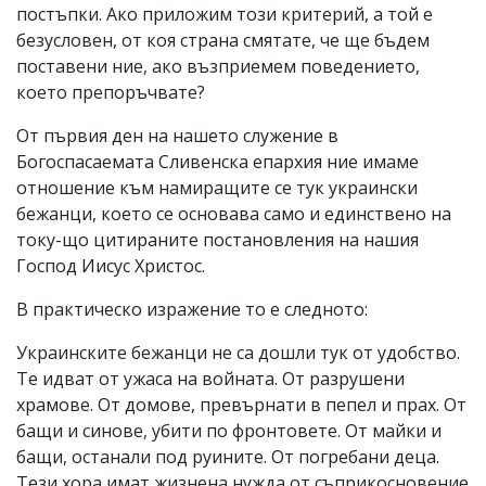
постъпки. Ако приложим този критерий, а той е
безусловен, от коя страна смятате, че ще бъдем
поставени ние, ако възприемем поведението,
което препоръчвате?
От първия ден на нашето служение в
Богоспасаемата Сливенска епархия ние имаме
отношение към намиращите се тук украински
бежанци, което се основава само и единствено на
току-що цитираните постановления на нашия
Господ Иисус Христос.
В практическо изражение то е следното:
Украинските бежанци не са дошли тук от удобство.
Те идват от ужаса на войната. От разрушени
храмове. От домове, превърнати в пепел и прах. От
бащи и синове, убити по фронтовете. От майки и
бащи, останали под руините. От погребани деца.
Тези хора имат жизнена нужда от съприкосновение