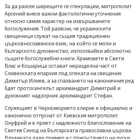
За да разсее ширещите се спекулации, митрополит
Арсений внесе важни фактологични уточнения
относно самия характер на извършваните
богослужения. Той разясни, че украинските
свещеници служат на същия традиционен
църковнославянски език, на който се моли и
българското духовенство, използвайки абсолютно
същите богослужебни книги. Храмовете в Свети
Влас и Кошарица остават неразделна част от
Сливенската епархия под опеката на свещеник
Димитър Илиев, а за спазването на каноничния ред
бдят протосингелът архимандрит Димитрий и
духовният надзорник архимандрит Стефан.
Служещият в Черноморието клирик е официално и
канонично отпуснат от Киевския митрополит
Онуфрий и е приет с надлежното благословение на
Светия Синод на Българската православна църква.
Владиката даде пример и с присъствието на руски