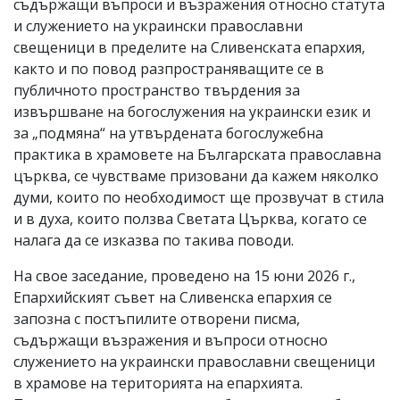
съдържащи въпроси и възражения относно статута
и служението на украински православни
свещеници в пределите на Сливенската епархия,
както и по повод разпространяващите се в
публичното пространство твърдения за
извършване на богослужения на украински език и
за „подмяна“ на утвърдената богослужебна
практика в храмовете на Българската православна
църква, се чувстваме призовани да кажем няколко
думи, които по необходимост ще прозвучат в стила
и в духа, които ползва Светата Църква, когато се
налага да се изказва по такива поводи.
На свое заседание, проведено на 15 юни 2026 г.,
Епархийският съвет на Сливенска епархия се
запозна с постъпилите отворени писма,
съдържащи възражения и въпроси относно
служението на украински православни свещеници
в храмове на територията на епархията.