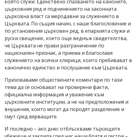
който служи. Единствено спазването на каноните,
църковния ред и подчинението на законната
църковна власт са меродавни за служението в
Църквата. По същия начин, с наше благословение и
по установения църковен ред, в епархията служи и
руски свещеник, което още веднъж свидетелства,
че Църквата не прави разграничение по
национален признак, а приема и благославя
служението на всички клирици, които пребивават в
канонично единство и послушание към Църквата.
Призоваваме обществените коментари по тази
тема да се основават на проверени факти,
официална информация и уважение към
църковните институции, а не на предположения и
внушения, които могат да породят разделение и
смут сред вярващите.
И последно – ако днес отблъскваме търсещите
убежище и закрила сред нас наши братя и сестри –