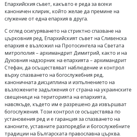
Епархийския съвет, какъвто е реда за всеки
каноничен клирик, който желае да премине на
служение от една епархия в друга.
С оглед осигуряването на стриктно спазване на
църковния ред, Епархийският съвет на Сливенска
епархия е възложил на Протосингела на Светата
митрополия – архимандрит Димитрий, както и на
Духовния надзорник на епархията – архимандрит
Стефан, да осъществяват наблюдение и контрол
върху спазването на богослужебния ред,
каноничната дисциплина и изпълнението на
възложените задължения от страна на украинските
свещеници на територията на епархията,
навсякъде, където им е разрешено да извършват
богослужения. Този контрол се осъществява по
установения ред и е гаранция за спазването на
каноните, уставните разпоредби и богослужебните
традиции на Българската православна църква.