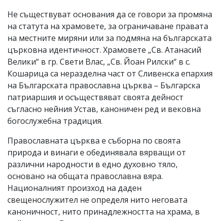
Не съществуват основания да се говори за промяна
на статута на храмовете, за ограничаване правата
на местните миряни или за подмяна на българската
църковна идентичност. Храмовете „Св. Атанасий
Велики“ в гр. Свети Влас, „Св. Йоан Рилски“ в с.
Кошарица са неразделна част от Сливенска епархия
на Българската православна църква – Българска
патриаршия и осъществяват своята дейност
съгласно нейния Устав, каноничен ред и вековна
богослужебна традиция.
Православната църква е съборна по своята
природа и винаги е обединявала вярващи от
различни народности в едно духовно тяло,
основано на общата православна вяра.
Националният произход на даден
свещенослужител не определя нито неговата
каноничност, нито принадлежността на храма, в