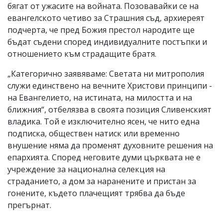
бягат от ужасите на войната. Позовавайки се на
евангелското четиво за Страшния съд, архиереят
подчерта, че пред Божия престол народите ще
бъдат съдени според индивидуалните постъпки и
отношението към страдащите братя.
„Категорично заявяваме: Светата ни митрополия
служи единствено на вечните Христови принципи -
на Евангелието, на истината, на милостта и на
ближния“, отбелязва в своята позиция Сливенският
владика. Той е изключително ясен, че нито една
подписка, обществен натиск или временно
внушение няма да променят духовните решения на
епархията. Според неговите думи църквата не е
учреждение за национална селекция на
страданието, а дом за наранените и пристан за
гонените, където плачещият трябва да бъде
прегърнат.