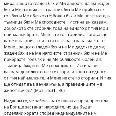
мира; защото гладен бях и Ми дадохте да ям; жаден
бях и Ме напоихте; странник бях и Ме прибрахте;
гол бях и Ме облякохте; болен бях и Ме посетихте; в
тъмница бях и Ме споходихте… Истина ви казвам:
доколкото сте сторили това на едного от тия Мои
най-малки братя, Мене сте го сторили... Тогава ще
каже и на ония, които са от лява страна: идете от
Мене… защото гладен бях и не Ми дадохте да ям;
жаден бях и не Ме напоихте; странник бях и не Ме
прибрахте; гол бях и не Ме облякохте; болен и в
тъмница бях, и не Ме споходихте… Истина ви
казвам: доколкото не сте сторили това на едного
от тия най-малките, и Мене не сте го сторили. И тия
ще отидат във вечна мъка, а праведниците – в
живот вечен.“ (Мат. 25:31– 46).
Надявам се, че забелязвате нюанса: пред престола
на Бог ще застанат народите, но ще бъдат
отделяни хората според индивидуалните им