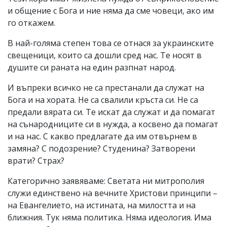
и общение с Бога и ние няма да сме човеци, ако им
го откажем.
В най-голяма степен това се отнася за украинските
свещеници, които са дошли сред нас. Те носят в
душите си раната на един разпнат народ.
И въпреки всичко не са престанали да служат на
Бога и на хората. Не са свалили кръста си. Не са
предали вярата си. Те искат да служат и да помагат
на сънародниците си в нужда, а косвено да помагат
и на нас. С какво предлагате да им отвърнем в
замяна? С подозрение? Студенина? Затворени
врати? Страх?
Категорично заявяваме: Светата ни митрополия
служи единствено на вечните Христови принципи –
на Евангелието, на истината, на милостта и на
ближния. Тук няма политика. Няма идеология. Има