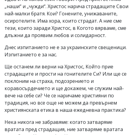
„наши“ и „чужди“. Христос нарича страдащите Свои
най-малки братя. Кои? Гонените, унижаваните,
осиротелите. Има хора, които страдат. А ние сме
тези, които заради Христос, в Когото вярваме, сме
длъжни да проявим любов и солидарност.
Днес изпитанието не е за украинските свещеници.
Изпитанието е за нас.
Ще останем ли верни на Христос, Който прие
страдащите и прости на гонителите Си? Или ще се
поклоним на страха, подозрението и
коравосърдечието и ще докажем, че служим най-
вече на себе си? Че се наричаме християни по
традиция, но все още не можем да превърнем
християнската етика в наша ежедневна практика?
Нека никога не забравяме: когато затваряме
вратата пред страдащия, ние затваряме вратата