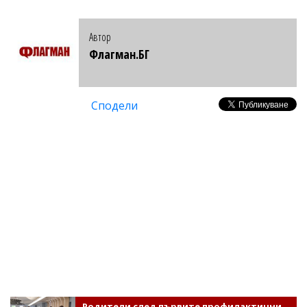
Автор
Флагман.БГ
Сподели
Родители след първите профилактични