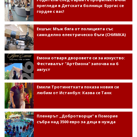
прегледи в Детската болница: Бургас се
гордее с вас!
Екшън: Мъж бяга от полицията със
самоделно електрическо бъги (СНИМКА)
Емона отваря дворовете си за изкуство:
Фестивалът "АртЕмона" започва на 6
август
Емили Тротинетката показа новия си
любим от Истанбул: Казва се Танк
Пленерът „Добротворци“ в Поморие
събра над 3500 евро за деца в нужда