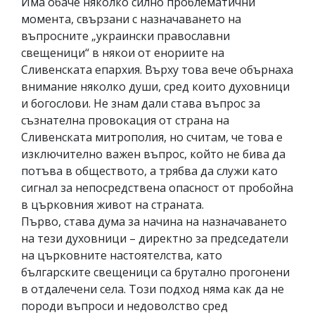
Има обаче няколко силно проблематични
момента, свързани с назначаването на
въпросните „украински православни
свещеници“ в някои от енориите на
Сливенската епархия. Върху това вече обърнаха
внимание няколко души, сред които духовници
и богослови. Не знам дали става въпрос за
съзнателна провокация от страна на
Сливенската митрополия, но считам, че това е
изключително важен въпрос, който не бива да
потъва в обществото, а трябва да служи като
сигнал за непосредствена опасност от пробойна
в църковния живот на страната.
Първо, става дума за начина на назначаването
на тези духовници – директно за председатели
на църковните настоятелства, като
българските свещеници са брутално прогонени
в отдалечени села. Този подход няма как да не
породи въпроси и недоволство сред