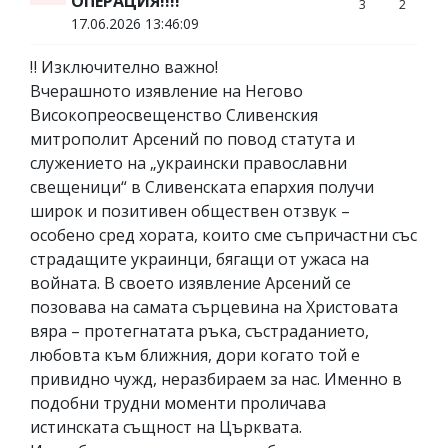
ОПЕРАЦИЯ!!!!
3
2
17.06.2026 13:46:09
‼️ Изключително важно!
Вчерашното изявление на Негово
Високопреосвещенство Сливенския
митрополит Арсений по повод статута и
служението на „украински православни
свещеници“ в Сливенската епархия получи
широк и позитивен обществен отзвук –
особено сред хората, които сме съпричастни със
страдащите украинци, бягащи от ужаса на
войната. В своето изявление Арсений се
позовава на самата сърцевина на Христовата
вяра – протегнатата ръка, състраданието,
любовта към ближния, дори когато той е
привидно чужд, неразбираем за нас. Именно в
подобни трудни моменти проличава
истинската същност на Църквата.