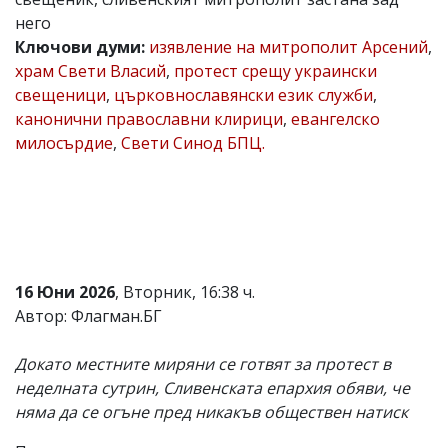
него
Коментарите
под
Ключови думи:
изявление на митрополит Арсений
,
статиите
храм Свети Власий
,
протест срещу украински
се
свещеници
,
църковнославянски език служби
,
въвеждат
от
канонични православни клирици
,
евангелско
читателите
милосърдие
,
Свети Синод БПЦ.
и
редакцията
не
носи
отговорност
за
тях!
Ако
16 Юни 2026
, Вторник, 16:38 ч.
откриете
обиден
Автор: Флагман.БГ
за
вас
Докато местните миряни се готвят за протест в
коментар,
моля
неделната сутрин, Сливенската епархия обяви, че
сигнализирайте
няма да се огъне пред никакъв обществен натиск
ни!