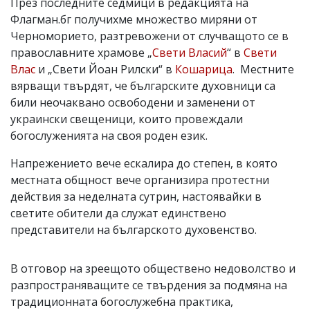
През последните седмици в редакцията на
Флагман.бг получихме множество миряни от
Черноморието, разтревожени от случващото се в
православните храмове „
Свети Власий
“ в
Свети
Влас
и „Свети Йоан Рилски“ в
Кошарица
. Местните
вярващи твърдят, че българските духовници са
били неочаквано освободени и заменени от
украински свещеници, които провеждали
богослуженията на своя роден език.
Напрежението вече ескалира до степен, в която
местната общност вече организира протестни
действия за неделната сутрин, настоявайки в
светите обители да служат единствено
представители на българското духовенство.
В отговор на зреещото обществено недоволство и
разпространяващите се твърдения за подмяна на
традиционната богослужебна практика,