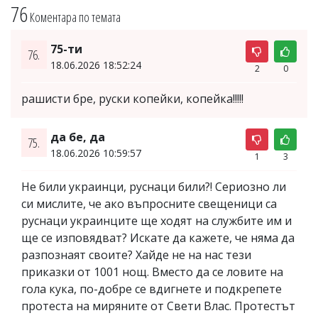
76
Коментара по темата
75-ти
76.
18.06.2026 18:52:24
2
0
рашисти бре, руски копейки, копейка!!!!!
да бе, да
75.
18.06.2026 10:59:57
1
3
Не били украинци, руснаци били?! Сериозно ли
си мислите, че ако въпросните свещеници са
руснаци украинците ще ходят на службите им и
ще се изповядват? Искате да кажете, че няма да
разпознаят своите? Хайде не на нас тези
приказки от 1001 нощ. Вместо да се ловите на
гола кука, по-добре се вдигнете и подкрепете
протеста на миряните от Свети Влас. Протестът