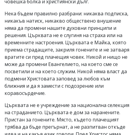
човешка болка и християнски дълг.
Нека бъдем правилно разбрани: никаква подписка,
никакъв натиск, никакво обществено внушение
няма да промени нашите духовни принципи и
решения. Църквата не е слугиня на страха или на
временните настроения. Църквата е Майка, която
приема страдащите, закриля гонените и не затваря
вратите си пред плачещия човек. Никой и нищо не
може да промени Евангелието, на което сме се
посветили и на което служим. Никой няма власт да
подмени Христовата заповед за любов към
ближния и да я замести с подозрение или
коравосърдечие.
Църквата не е учреждение за национална селекция
на страданието. Църквата е дом за наранените.
Пристан за гонените. Място, където плачещият
трябва да бъде прегърнат, а не разпитван откъде
идва и на какъв език говори. Пред Христос няма