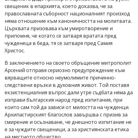
свещеник в епархията, което доказва, че за
православната съборност националният произход
няма отношение към каноничността на молитвата.
Църквата призовава към умиротворение и
припомня, че когато се затваря вратата пред
чужденеца в беда, тя се затваря пред Самия
Христос.
В заключението на своето обръщение митрополит
Арсений отправя сериозно предупреждение към
вярващите относно неумолимите причинно-
следствени връзки в духовния живот. Той поставя
екзистенциалния въпрос дали утре съдбата няма да
изправи българския народ пред изпитания, при
които сам той да зависи от милостта на чужденци.
Архипастирският благослов завършва с призив за
смирение и осъзнаване, че днешното изпитание не
е за чуждите свещеници, а за християнската етика
на местното общество.