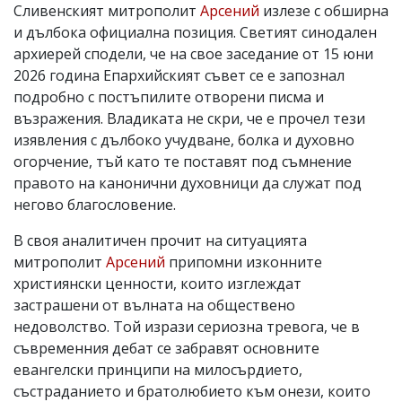
Сливенският митрополит
Арсений
излезе с обширна
и дълбока официална позиция. Светият синодален
архиерей сподели, че на свое заседание от 15 юни
2026 година Епархийският съвет се е запознал
подробно с постъпилите отворени писма и
възражения. Владиката не скри, че е прочел тези
изявления с дълбоко учудване, болка и духовно
огорчение, тъй като те поставят под съмнение
правото на канонични духовници да служат под
негово благословение.
В своя аналитичен прочит на ситуацията
митрополит
Арсений
припомни изконните
християнски ценности, които изглеждат
застрашени от вълната на обществено
недоволство. Той изрази сериозна тревога, че в
съвременния дебат се забравят основните
евангелски принципи на милосърдието,
състраданието и братолюбието към онези, които