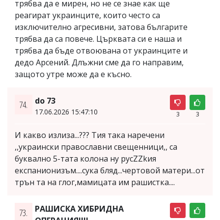
трябва да е мирен, но не се знае как ще
реагират украинците, които често са
изключително агресивни, затова българите
трябва да са повече. Църквата си е наша и
трябва да бъде отвоювана от украинците и
дедо Арсений. Длъжни сме да го направим,
защото утре може да е късно.
do 73
74.
17.06.2026 15:47:10
3
3
И какво излиза...??? Тия така наречени
,,украински православни свещенници,, са
буквално 5-тата колона ну русZZkия
експанионизъм....сука бляд...чертовой матери...от
трън та на глог,мамицата им рашистка....
РАШИСКА ХИБРИДНА
73.