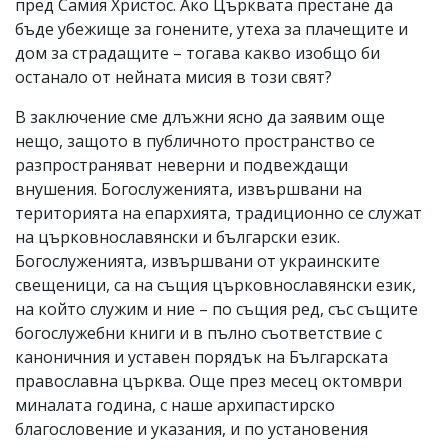
пред Самия Христос. Ако Църквата престане да
бъде убежище за гонените, утеха за плачещите и
дом за страдащите – тогава какво изобщо би
останало от нейната мисия в този свят?
В заключение сме длъжни ясно да заявим още
нещо, защото в публичното пространство се
разпространяват неверни и подвеждащи
внушения. Богослуженията, извършвани на
територията на епархията, традиционно се служат
на църковнославянски и български език.
Богослуженията, извършвани от украинските
свещеници, са на същия църковнославянски език,
на който служим и ние – по същия ред, със същите
богослужебни книги и в пълно съответствие с
каноничния и уставен порядък на Българската
православна църква. Още през месец октомври
миналата година, с наше архипастирско
благословение и указания, и по установения