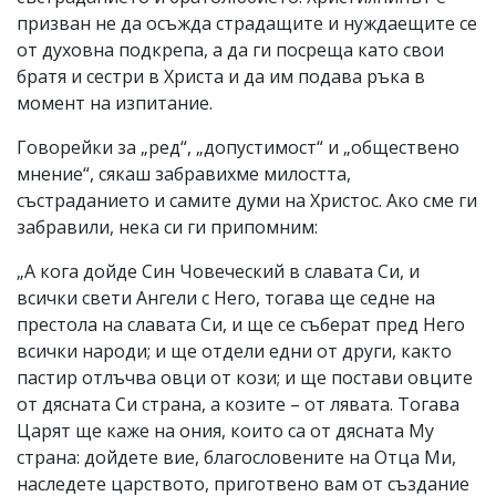
призван не да осъжда страдащите и нуждаещите се
от духовна подкрепа, а да ги посреща като свои
братя и сестри в Христа и да им подава ръка в
момент на изпитание.
Говорейки за „ред“, „допустимост“ и „обществено
мнение“, сякаш забравихме милостта,
състраданието и самите думи на Христос. Ако сме ги
забравили, нека си ги припомним:
„А кога дойде Син Човеческий в славата Си, и
всички свети Ангели с Него, тогава ще седне на
престола на славата Си, и ще се съберат пред Него
всички народи; и ще отдели едни от други, както
пастир отлъчва овци от кози; и ще постави овците
от дясната Си страна, а козите – от лявата. Тогава
Царят ще каже на ония, които са от дясната Му
страна: дойдете вие, благословените на Отца Ми,
наследете царството, приготвено вам от създание