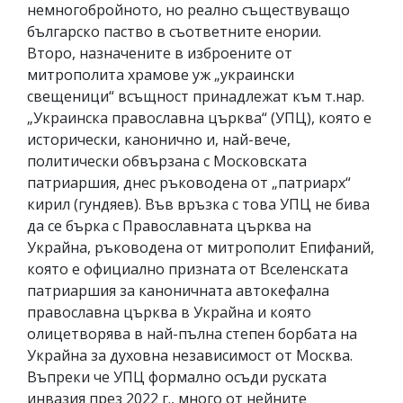
немногобройното, но реално съществуващо
българско паство в съответните енории.
Второ, назначените в изброените от
митрополита храмове уж „украински
свещеници“ всъщност принадлежат към т.нар.
„Украинска православна църква“ (УПЦ), която е
исторически, канонично и, най-вече,
политически обвързана с Московската
патриаршия, днес ръководена от „патриарх“
кирил (гундяев). Във връзка с това УПЦ не бива
да се бърка с Православната църква на
Украйна, ръководена от митрополит Епифаний,
която е официално призната от Вселенската
патриаршия за каноничната автокефална
православна църква в Украйна и която
олицетворява в най-пълна степен борбата на
Украйна за духовна независимост от Москва.
Въпреки че УПЦ формално осъди руската
инвазия през 2022 г., много от нейните