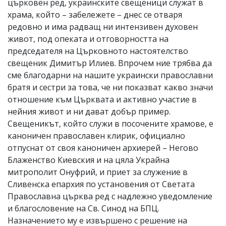
църковен ред, украинските свещеници служат в
храма, който – забележете – днес се отваря
редовно и има радващ ни интензивен духовен
живот, под опеката и отговорността на
председателя на Църковното настоятелство
свещеник Димитър Илиев. Впрочем ние трябва да
сме благодарни на нашите украински православни
братя и сестри за това, че ни показват какво значи
отношение към Църквата и активно участие в
нейния живот и ни дават добър пример.
Свещеникът, който служи в посочените храмове, е
каноничен православен клирик, официално
отпуснат от своя каноничен архиерей – Негово
Блаженство Киевския и на цяла Украйна
митрополит Онуфрий, и приет за служение в
Сливенска епархия по установения от Светата
Православна църква ред с надлежно уведомление
и благословение на Св. Синод на БПЦ.
Назначението му е извършено с решение на