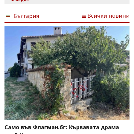
Всички новини
България
Само във Флагман.бг: Кървавата драма