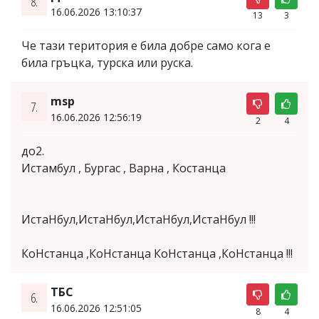
8.
16.06.2026 13:10:37
13
3
Че тази територия е била добре само кога е
била гръцка, турска или руска.
msp
7.
16.06.2026 12:56:19
2
4
до2.
Истамбул , Бургас , Варна , Костанца
ИстаНбул,ИстаНбул,ИстаНбул,ИстаНбул !!!
КоНстанца ,КоНстанца КоНстанца ,КоНстанца !!!
ТБС
6.
16.06.2026 12:51:05
8
4