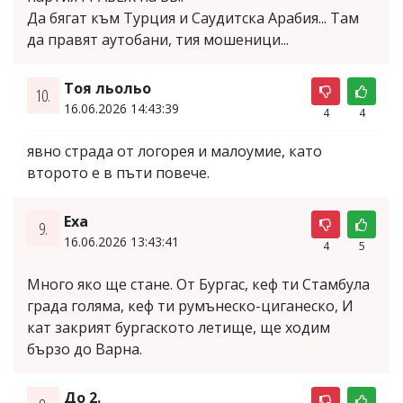
Да бягат към Турция и Саудитска Арабия... Там
да правят аутобани, тия мошеници...
Тоя льольо
10.
16.06.2026 14:43:39
4
4
явно страда от логорея и малоумие, като
второто е в пъти повече.
Exa
9.
16.06.2026 13:43:41
4
5
Много яко ще стане. От Бургас, кеф ти Стамбула
града голяма, кеф ти румънeско-циганеско, И
кат закрият бургаското летище, ще ходим
бързо до Варна.
До 2.