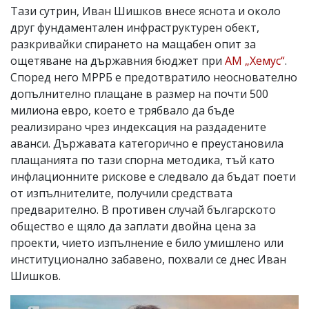
Тази сутрин, Иван Шишков внесе яснота и около
друг фундаментален инфраструктурен обект,
разкривайки спирането на мащабен опит за
ощетяване на държавния бюджет при
АМ „Хемус“
.
Според него МРРБ е предотвратило неоснователно
допълнително плащане в размер на почти 500
милиона евро, което е трябвало да бъде
реализирано чрез индексация на раздадените
аванси. Държавата категорично е преустановила
плащанията по тази спорна методика, тъй като
инфлационните рискове е следвало да бъдат поети
от изпълнителите, получили средствата
предварително. В противен случай българското
общество е щяло да заплати двойна цена за
проекти, чието изпълнение е било умишлено или
институционално забавено, похвали се днес Иван
Шишков.