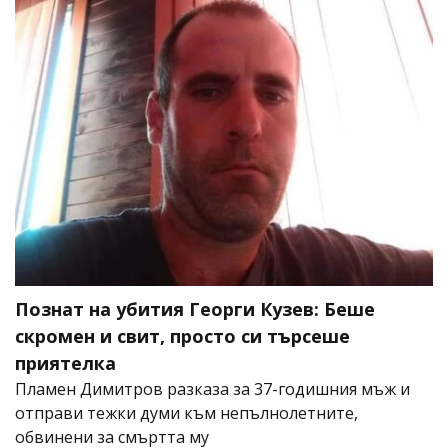
Познат на убития Георги Кузев: Беше
скромен и свит, просто си търсеше
приятелка
Пламен Димитров разказа за 37-годишния мъж и
отправи тежки думи към непълнолетните,
обвинени за смъртта му