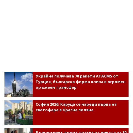
Украйна получава 70 ракети ATACMS от
Турция, българска фирма влиза в огромен
оръжеен трансфер
София 2026: Каруца се нареди първа на
светофара в Красна поляна
Българският домат тръгва от нивата за 80