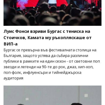
Луис Фонси взриви Бургас с тениска на
Стоичков, Камата му ръкопляскаше от
ВИП-а
Бургас се превърна във фестивалната столица на
България, защото успява да събира различни
публики в рамките на един сезон - от световни поп
звезди и легенди на 90-те до рок, джаз, хип-хоп,
поп-фолк, инфлуенсъри и тийнейджърска
аудитория