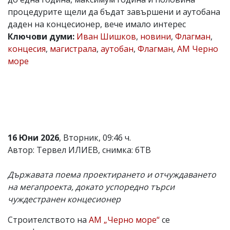
процедурите щели да бъдат завършени и аутобана
Коментарите
под
даден на концесионер, вече имало интерес
статиите
Ключови думи:
Иван Шишков
,
новини
,
Флагман
,
се
концесия
,
магистрала
,
аутобан
,
Флагман
,
АМ Черно
въвеждат
от
море
читателите
и
редакцията
не
носи
отговорност
за
тях!
16 Юни 2026
, Вторник, 09:46 ч.
Ако
Автор: Тервел ИЛИЕВ, снимка: бТВ
откриете
обиден
за
Държавата поема проектирането и отчуждаването
вас
на мегапроекта, докато успоредно търси
коментар,
моля
чуждестранен концесионер
сигнализирайте
ни!
Строителството на
АМ „Черно море“
се