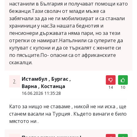
настанили в България и получават помощи като
бежанци.Тази сволач от млади мъже са
забягнали за да не ги мобилизират и са станали
храниници у нас.За нашата беднотия и
пенсионери държавата няма пари, но за тези
отрепки се намират.Напълнили са суперите да
купуват с купони и да се търкалят с жените си
по пясъците.По- опасни са от африканските
скакалци.
Истамбул , Бургас ,
2.
Варна , Костанца
14
10
16.06.2026 11:35:28
Като за нищо не ставаме , никой не ни иска , ще
станем васали на Турция . Където винаги е било
мястото ни .