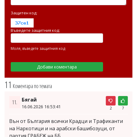
Защитен код:
Въведете защитния код:
Моля, въведете защитния код
11
Коментара по темата
Бягай
11.
16.06.2026 16:53:41
2
7
Вън от България всички Крадци и Трафиканти
на Наркотици и на арабски башибозуци, от
партия ГРАБЕЖ на ББ..