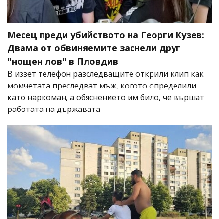
Месец преди убийството на Георги Кузев:
Двама от обвиняемите заснели друг
"нощен лов" в Пловдив
В иззет телефон разследващите открили клип как
момчетата преследват мъж, когото определили
като наркоман, а обяснението им било, че вършат
работата на държавата