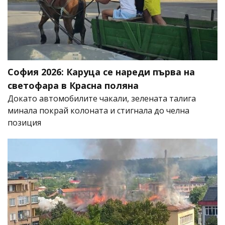
София 2026: Каруца се нареди първа на
светофара в Красна поляна
Докато автомобилите чакали, зелената талига
минала покрай колоната и стигнала до челна
позиция