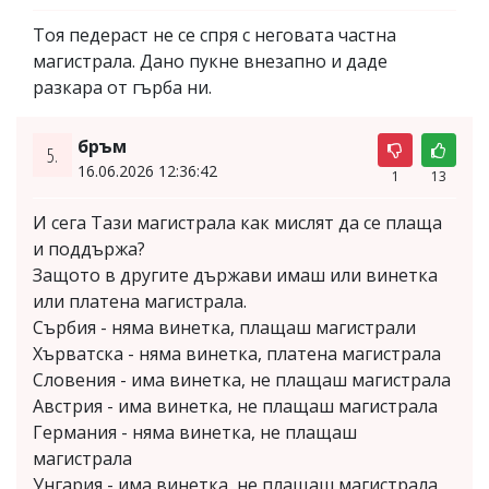
Тоя педераст не се спря с неговата частна
магистрала. Дано пукне внезапно и даде
разкара от гърба ни.
бръм
5.
16.06.2026 12:36:42
1
13
И сега Тази магистрала как мислят да се плаща
и поддържа?
Защото в другите държави имаш или винетка
или платена магистрала.
Сърбия - няма винетка, плащаш магистрали
Хърватска - няма винетка, платена магистрала
Словения - има винетка, не плащаш магистрала
Австрия - има винетка, не плащаш магистрала
Германия - няма винетка, не плащаш
магистрала
Унгария - има винетка, не плащаш магистрала