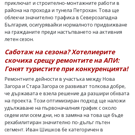
приключат и строително-монтажните работи в
района на прохода и тунела Петрохан. Това ще
облекчи значително трафика в Северозападна
България, осигурявайки нормалното придвижване
на гражданите преди настъпването на активния
летен сезон.
Саботаж на сезона? Хотелиерите
скочиха срещу ремонтите на АПИ:
Гонят туристите при конкуренцията!
Ремонтните дейности в участъка между Нова
Загора и Стара Загора се развиват толкова добре,
че държавата е взела решение да разшири обхвата
на проекта. Този оптимизиран подход ще наложи
удължаване на първоначалния график с около
седем или осем дни, но в замяна на това ще бъде
рехабилитиран значително по-дълъг пътен
сегмент. Иван Шишков бе категоричен в