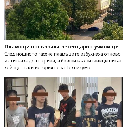
Пламъци погълнаха легендарно училище
След нощното гасене пламъците избухнаха отново
и стигнаха до покрива, а бивши възпитаници питат
кой ще спаси историята на Техникума