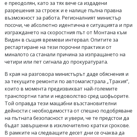
е преодолян, като за тях вече са издадени
разрешения за строеж и е налице пълна правна
възможност за работа. Регионалният министър
посочи, че абсолютно идентична е ситуацията и при
изграждането на скоростния път от Монтана към
Видин в същия времеви интервал. Опитите за
рестартиране на тези порочни практики от
миналото са станали причина за изпращането на
четири или пет сигнала до прокуратурата.
В края на разговора министърът даде обяснения и
за текущите ремонти по автомагистрала „Тракия“,
които в момента предизвикват най-големите
транспортни тапи и недоволство сред шофьорите.
Той оправда тези мащабни възстановителни
дейности с необходимостта от спешно подобряване
на пътната безопасност и увери, че те предстои да
бъдат завършени в изключително кратки срокове.
В рамките на следващите десет дни се очаква да