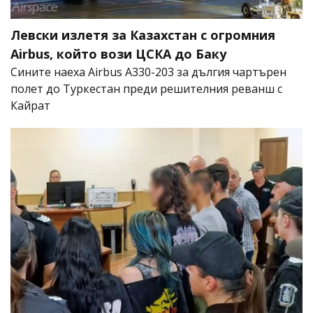
Левски излетя за Казахстан с огромния
Airbus, който вози ЦСКА до Баку
Сините наеха Airbus A330-203 за дългия чартърен
полет до Туркестан преди решителния реванш с
Кайрат