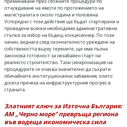
преминаване през сложните процедури по
отчуждаване на имоти по протежението на
магистралата е около година и половина.
Успоредно с тези действия ще бъдат стартирани и
проведени всички необходими административни
стъпки за избор на бъдещ концесионер. По този
начин, веднага след окончателното уреждане на
собствеността върху терените, ще има пълна
законова готовност за незабавен старт на
реалното строителство. Тази синхронизация на
процедурите се очаква значително да съкрати
обичайните институционални забавяния, които
досега пречеха на инфраструктурния прогрес в
страната.
Златният ключ за Източна България:
АМ „Черно море“ превръща региона
във водеща икономическа сила