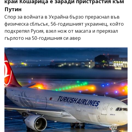
край Кошарица е заради пристрастия към
Путин
Спор за войната в Украйна бързо прераснал във
физическа сблъсък, 56-годишният украинец, който
подкрепял Русия, взел нож от масата и прерязал
гърлото на 50-годишния си авер