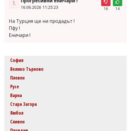
Прогресивни еничари !
1.
16.06.2026 11:25:23
16
14
На Турция ще ни продадът !
Пфу !
Еничари !
София
Велико Търново
Плевен
Русе
Варна
Стара Загора
Ямбол
Сливен
Пловдив