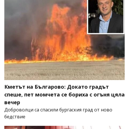
Кметът на Българово: Докато градът
спеше, пет момчета се бориха с огъня цяла
вечер
Доброволци са спасили бургаския град от ново
бедствие