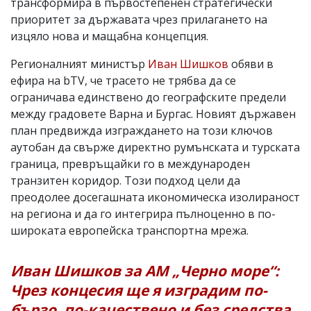
трансформира в първостепенен стратегически
приоритет за държавата чрез прилагането на
изцяло нова и мащабна концепция.
Регионалният министър
Иван Шишков
обяви в
ефира на bTV, че трасето не трябва да се
ограничава единствено до географските предели
между градовете Варна и Бургас. Новият държавен
план предвижда изграждането на този ключов
аутобан да свърже директно румънската и турската
граница, превръщайки го в международен
транзитен коридор. Този подход цели да
преодолее досегашната икономическа изолираност
на региона и да го интегрира пълноценно в по-
широката европейска транспортна мрежа.
Иван Шишков за АМ „Черно море“:
Чрез концесия ще я изградим по-
бързо, по-качествено и без средства