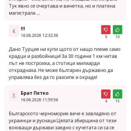
Тук явно се очертава и винетка, но и платена
магистрала ....
!!!
4.
16.06.2026 12:32:36
9
10
Дано Турция ни купи щото от нащо племе само
крадци и разбойници! За 30 години 1 км читав
път не построиха, а стотици милиарди
откраднаха. Не може българин държавно да
управлява без да го разсипе и окраде!
Брат Петко
3.
16.06.2026 11:59:56
4
15
Българското черноморие вече е завладяно от
украинци и руснаци.Цялата збирщина от тези
воюващи държави заедно с кучетата си са се