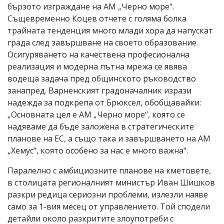
бързото изграждане на АМ „Черно море“.
Същевременно Коцев отчете с голяма болка
трайната тенденция много млади хора да напускат
града след завършване на своето образование.
Осигуряването на качествена професионална
реализация и модерна пътна мрежа се явява
водеща задача пред общинското ръководство
занапред. Варненският градоначалник изрази
надежда за подкрепа от Брюксел, обобщавайки:
„Основната цел е АМ „Черно море“, която се
надяваме да бъде заложена в стратегическите
планове на ЕС, а също така и завършването на АМ
„Хемус“, която особено за нас е много важна“.
Паралелно с амбициозните планове на кметовете,
в столицата регионалният министър Иван Шишков
разкри редица сериозни проблеми, излезли наяве
само за 1-вия месец от управлението. Той сподели
детайли около разкритите злоупотреби с