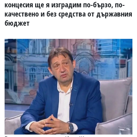
УКРАЙНА
концесия ще я изградим по-бързо, по-
СПОРТ
качествено и без средства от държавния
РАЗСЛЕДВАНЕ
бюджет
БИЗНЕС
ЮГ
Управители:
Веселин
Василев,
email:
v.vasilev@flagman.bg
Катя
Касабова,
еmail:
k.kassabova@flagman.bg
Главен
редактор:
Иван
Колев,
email:
office@flagman.bg