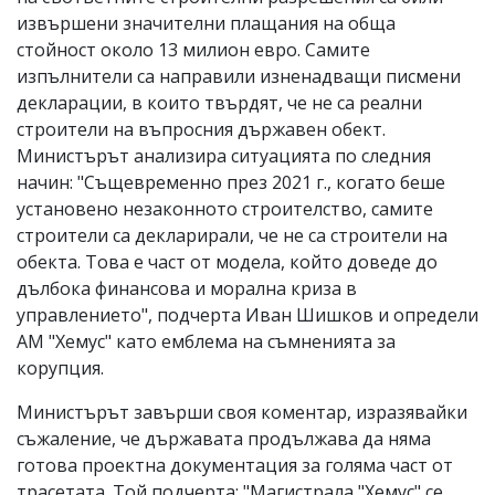
извършени значителни плащания на обща
стойност около 13 милион евро. Самите
изпълнители са направили изненадващи писмени
декларации, в които твърдят, че не са реални
строители на въпросния държавен обект.
Министърът анализира ситуацията по следния
начин: "Същевременно през 2021 г., когато беше
установено незаконното строителство, самите
строители са декларирали, че не са строители на
обекта. Това е част от модела, който доведе до
дълбока финансова и морална криза в
управлението", подчерта Иван Шишков и определи
АМ "Хемус" като емблема на съмненията за
корупция.
Министърът завърши своя коментар, изразявайки
съжаление, че държавата продължава да няма
готова проектна документация за голяма част от
трасетата. Той подчерта: "Магистрала "Хемус" се