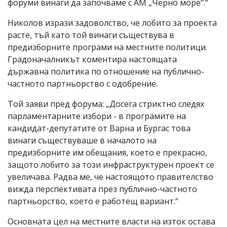
форуми винаги да започваме с АМ „Черно море“.“
Николов изрази задоволство, че лобито за проекта
расте, тъй като той винаги съществува в
предизборните програми на местните политици.
Градоначалникът коментира настоящата
държавна политика по отношение на публично-
частното партньорство с одобрение.
Той заяви пред форума: „Досега стриктно следях
парламентарните избори - в програмите на
кандидат-депутатите от Варна и Бургас това
винаги съществуваше в началото на
предизборните им обещания, което е прекрасно,
защото лобито за този инфраструктурен проект се
увеличава. Радва ме, че настоящото правителство
вижда перспективата през публично-частното
партньорство, което е работещ вариант.“
Основната цел на местните власти на изток остава