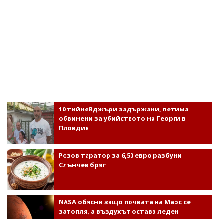
10 тийнейджъри задържани, петима
обвинени за убийството на Георги в
Пловдив
Розов таратор за 6,50 евро разбуни
Слънчев бряг
NASA обясни защо почвата на Марс се
затопля, а въздухът остава леден