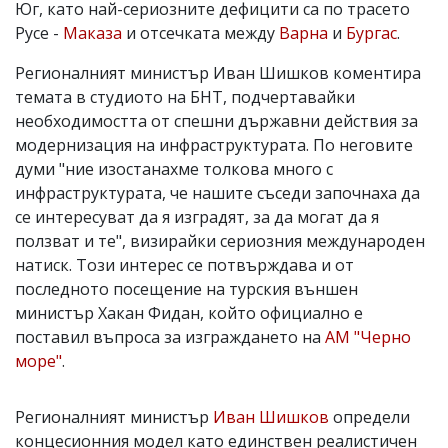
Юг, като най-сериозните дефицити са по трасето
Русе -
Маказа
и отсечката между
Варна
и
Бургас
.
Регионалният министър Иван Шишков коментира
темата в студиото на БНТ, подчертавайки
необходимостта от спешни държавни действия за
модернизация на инфраструктурата. По неговите
думи "ние изостанахме толкова много с
инфраструктурата, че нашите съседи започнаха да
се интересуват да я изградят, за да могат да я
ползват и те", визирайки сериозния международен
натиск. Този интерес се потвърждава и от
последното посещение на турския външен
министър Хакан Фидан, който официално е
поставил въпроса за изграждането на
АМ "Черно
море"
.
Регионалният министър
Иван Шишков
определи
концесионния модел като единствен реалистичен