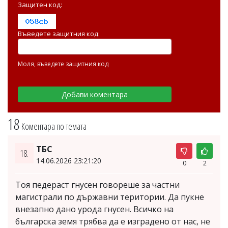
Защитен код:
Въведете защитния код:
Моля, въведете защитния код
18
Коментара по темата
ТБС
18.
14.06.2026 23:21:20
0
2
Тоя педераст гнусен говореше за частни
магистрали по държавни територии. Да пукне
внезапно дано урода гнусен. Всичко на
българска земя трябва да е изградено от нас, не