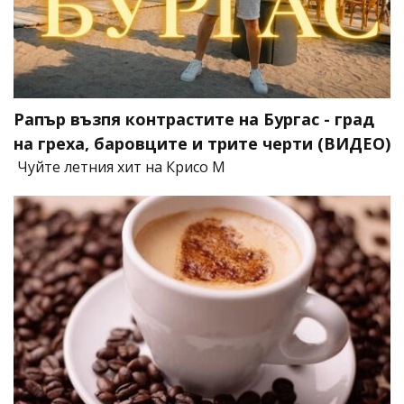
Рапър възпя контрастите на Бургас - град
на греха, баровците и трите черти (ВИДЕО)
Чуйте летния хит на Крисо М