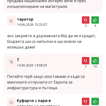
продава национален интерес вече и през
концесиониране на магистрали.
таратор
15.
14.06.2026 15:25:07
0
9
ако закриете и държавната ббр да не я крадат,
бюджета ши са напълни и ша излезе на
излишък даже!
Т
14.
14.06.2026 14:58:35
3
16
Питайте герб защо изоставаме и къде са
мангизите отпуснати от Европа за
инфраструктура и пътища .
Куфарче с пари в
13.