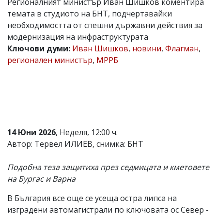
Регионалният министър Иван Шишков коментира
Коментарите
темата в студиото на БНТ, подчертавайки
под
необходимостта от спешни държавни действия за
статиите
модернизация на инфраструктурата
се
въвеждат
Ключови думи:
Иван Шишков
,
новини
,
Флагман
,
от
регионален министър
,
МРРБ
читателите
и
редакцията
не
носи
отговорност
за
тях!
14 Юни 2026
, Неделя, 12:00 ч.
Ако
откриете
Автор: Тервел ИЛИЕВ, снимка: БНТ
обиден
за
Подобна теза защитиха през седмицата и кметовете
вас
коментар,
на Бургас и Варна
моля
сигнализирайте
В България все още се усеща остра липса на
ни!
изградени автомагистрали по ключовата ос Север -