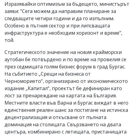
Изразявайки оптимизъм за бъдещето, министърът
заяви: "Сега можем да направим планиране за
следващите четири години и да го изпълним.
Особено в пътния сектор и при липсващата
инфраструктура е необходим хоризонт и време",
той.
Стратегическото значение на новия крайморски
аутобан бе потвърдено и по време на провелия се
през седмицата голям бизнес форум в град Бургас.
На събитието „Срещи на бизнеса от
Черноморието“, организирано от икономическото
издание „Капитал“, проектът бе дефиниран като
лост за пренареждане на картата на България.
Местните власти във Варна и Бургас виждат в него
единствения реален шанс за постигане на истинска
децентрализация и откъсване от пълната
доминация на столицата. Свързването на двата
центъра, комбинирано с летищата, пристанищата