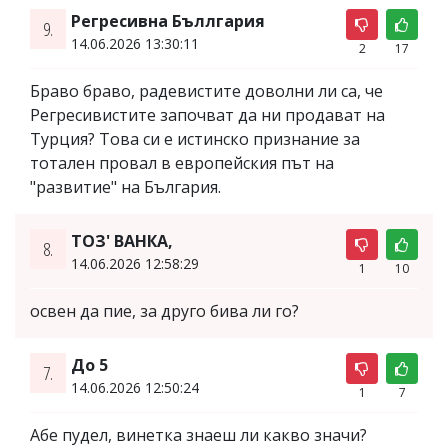
Регресивна Бъллгария
9.
14.06.2026 13:30:11
2
17
Браво браво, радевистите доволни ли са, че
Регресивистите започват да ни продават на
Турция? Това си е истинско признание за
тотален провал в европейския път на
"развитие" на България.
ТОЗ' ВАНКА,
8.
14.06.2026 12:58:29
1
10
освен да пие, за друго бива ли го?
До 5
7.
14.06.2026 12:50:24
1
7
Абе пудел, винетка знаеш ли какво значи?