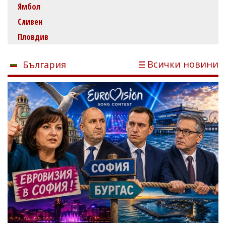
Ямбол
Сливен
Пловдив
Всички новини
България