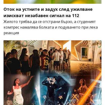
Оток на устните и задух след ужилване
изискват незабавен сигнал на 112
Жилото трябва да се отстрани бързо, а студеният
компрес намалява болката и подуването при лека
реакция