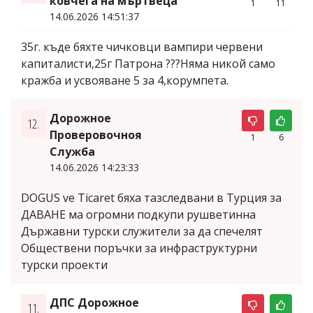
ковчега на мъртвеца
1
11
14.06.2026 14:51:37
35г. къде бяхте чичковци вампири червени
капиталисти,25г Патрона ???Няма никой само
кражба и усвояване 5 за 4,корумпета.
Дорожное
12.
Проверовочноя
1
6
Служба
14.06.2026 14:23:33
DOGUS ve Ticaret бяха тазследвани в Турция за
ДАВАНЕ ма огромни подкупи рушветинна
Държавни турски служители за да спечелят
Обществени поръчки за инфраструктурни
турски проекти
ДПС Дорожное
11.