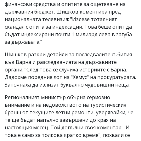
финансови средства и опитите за ощетяване на
държавния бюджет. Шишков коментира пред
националната телевизия: "Излезе тоталният
скандал с опита за индексации. Това беше опит да
бъдат индексирани почти 1 милиард лева в загуба
за държавата."
Шишков разкри детайли за последвалите събития
във Варна и разследванията на държавните
органи. "След това се случиха историите с Варна.
Дадохме поредния лот на "Хемус" на прокуратурата.
Започнаха да излизат буквално чудовищни неща."
Регионалният министър обърна сериозно
внимание и на недоволството на туристическия
бранш от текущите летни ремонти, уверявайки, че
те ще бъдат напълно завършени до края на
настоящия месец. Той допълни своя коментар: "И
това е само за толкова кратко време", похвали се