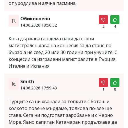
от уродлива и алчна пасмина.
Обикновено
17.
14.06.2026 18:50:32
2
4
Кога държавата ндема пари да строи
магистрален дава на концесия за да стане по
бързо а не след 20 или 30 години при унуците. С
концесии са изградени магистралите в Гърция,
Италия и Испания
Smith
16.
14.06.2026 17:59:43
1
8
Турците са ни хванали за топките с Боташ и
колкото повече мърдаме, толкова по-зле ще
става. Сега ни подготвят заробване и с Черно
Море. Явно капитан Катамаран продължава да