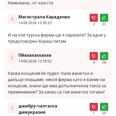
Неможачи....от кои сте
Магистрала Карадениз
3.
14.06.2026 12:30:23
2
23
И на коя турска фирма ще я харизате? За едни у
предоговорен бораш питам.
Пйахахаххахаа
2.
14.06.2026 12:18:52
4
28
Каква концесия бе пудел. Нали винетки и
данъци плащаме, някоя фирма като я вземе на
концесия, значи ще има допълнителна такса за
преминаване? За какво са тия винетки тогава?
джибру-чалгаска
1.
димукразия
1
20