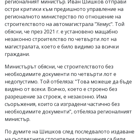
регионалният министър. Иван Шишков отправи
остри критики към предишното управление на
регионалното министерство по отношение на
строителството на автомагистрала "Хемус". Той
обясни, че през 2021 г. е установено мащабно
незаконно строителство по четвърти лот на
магистралата, което е било видимо за всички
граждани.
Министърът обясни, че строителството без
необходимите документи по четвърти лот е
недопустимо. Той отбеляза: "Това можеше да бъде
видяно от всеки. Всичко, което е строено без
разрешение за строеж, е незаконно. Има
съоръжения, които са изградени частично без
необходимите документи", отбеляза регионалният
министър.
По думите на Шишков след последвалото издаване
на съответните строителни разрешения са били