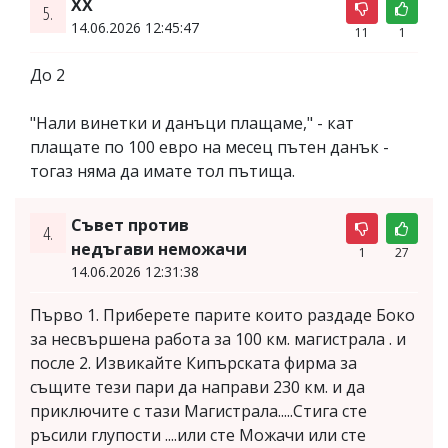
ХХ
5.
14.06.2026 12:45:47
11
1
До 2
"Нали винетки и данъци плащаме," - кат
плащате по 100 евро на месец пътен данък -
тогаз няма да имате тол пътища.
Съвет против
4.
недъгави неможачи
1
27
14.06.2026 12:31:38
Първо 1. Приберете парите които раздаде Боко
за несвършена работа за 100 км. магистрала . и
после 2. Извикайте Кипърската фирма за
същите тези пари да направи 230 км. и да
приключите с тази Магистрала.....Стига сте
ръсили глупости ....или сте Можачи или сте