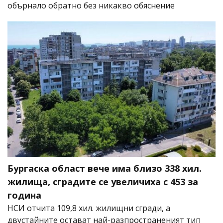
обърнало обратно без никакво обяснение
Бургаска област вече има близо 338 хил.
жилища, сградите се увеличиха с 453 за
година
НСИ отчита 109,8 хил. жилищни сгради, а
двустайните остават най-разпространеният тип