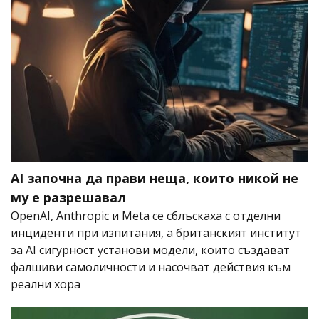
AI започна да прави неща, които никой не
му е разрешавал
OpenAI, Anthropic и Meta се сблъскаха с отделни
инциденти при изпитания, а британският институт
за AI сигурност установи модели, които създават
фалшиви самоличности и насочват действия към
реални хора