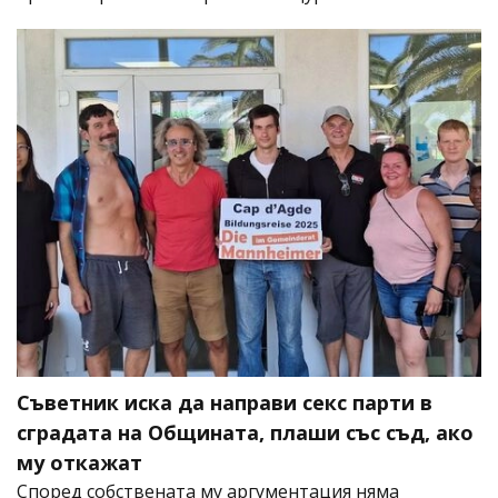
Съветник иска да направи секс парти в
сградата на Общината, плаши със съд, ако
му откажат
Според собствената му аргументация няма