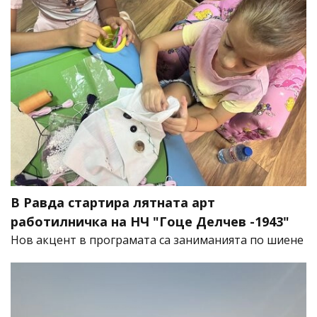
В Равда стартира лятната арт
работилничка на НЧ "Гоце Делчев -1943"
Нов акцент в програмата са заниманията по шиене