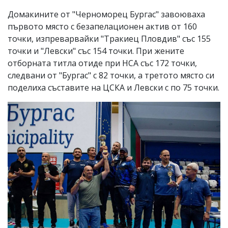
Домакините от "Черноморец Бургас" завоюваха
първото място с безапелационен актив от 160
точки, изпреварвайки "Тракиец Пловдив" със 155
точки и "Левски" със 154 точки. При жените
отборната титла отиде при НСА със 172 точки,
следвани от "Бургас" с 82 точки, а третото място си
поделиха съставите на ЦСКА и Левски с по 75 точки.