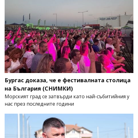
Бургас доказа, че е фестивалната столица
на България (СНИМКИ)
Морският град се затвърди като най-събитийния у
нас през последните години