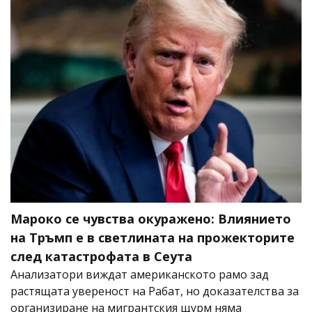
Мароко се чувства окуражено: Влиянието
на Тръмп е в светлината на прожекторите
след катастрофата в Сеута
Анализатори виждат американското рамо зад
растящата увереност на Рабат, но доказателства за
организиране на мигрантския щурм няма