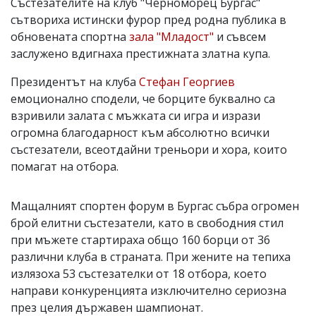
Състезателите на клуб "Черноморец Бургас"
сътвориха истински фурор пред родна публика в
обновената спортна
зала "Младост"
и съвсем
заслужено вдигнаха престижната златна купа.
Президентът на клуба
Стефан Георгиев
емоционално сподели, че борците буквално са
взривили залата с мъжката си игра и изрази
огромна благодарност към абсолютно всички
състезатели, всеотдайни треньори и хора, които
помагат на отбора.
Мащалният спортен форум в Бургас събра огромен
брой елитни състезатели, като в свободния стил
при мъжете стартираха общо 160 борци от 36
различни клуба в страната. При жените на тепиха
излязоха 53 състезателки от 18 отбора, което
направи конкуренцията изключително сериозна
през целия държавен шампионат.