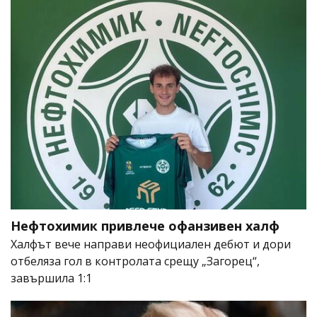
Нефтохимик привлече офанзивен халф
Халфът вече направи неофициален дебют и дори
отбеляза гол в контролата срещу „Загорец“,
завършила 1:1