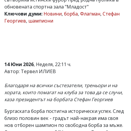
обновената спортна зала "Младост"
Коментарите
под
Ключови думи:
Новини
,
борба
,
Флагман
,
Стефан
статиите
Георгиев
,
шампиони
се
въвеждат
от
читателите
и
редакцията
не
носи
14 Юни 2026
, Неделя, 22:11 ч.
отговорност
за
Автор: Тервел ИЛИЕВ
тях!
Ако
Благодаря на всички състезатели, треньори и на
откриете
обиден
хората, които помагат на клуба за това да се случи,
за
каза президентът на борбата Стефан Георгиев
вас
коментар,
Бургаската борба постигна исторически успех. След
моля
сигнализирайте
близо половин век - градът най-накрая има своя
ни!
нов отборен шампион по свободна борба за мъже.