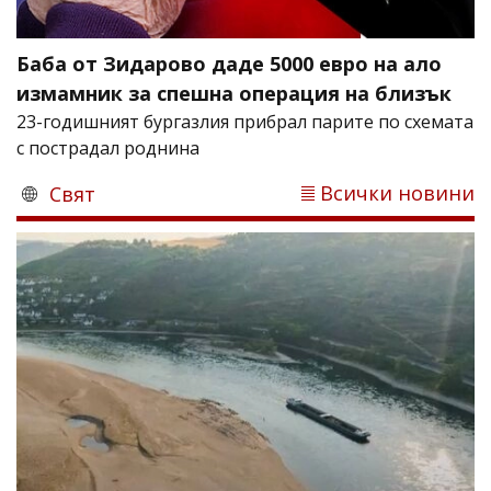
Баба от Зидарово даде 5000 евро на ало
измамник за спешна операция на близък
23-годишният бургазлия прибрал парите по схемата
с пострадал роднина
Всички новини
Свят