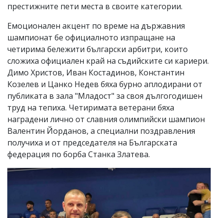
престижните пети места в своите категории.
Емоционален акцент по време на държавния
шампионат бе официалното изпращане на
четирима бележити български арбитри, които
сложиха официален край на съдийските си кариери.
Димо Христов, Иван Костадинов, Константин
Козелев и Цанко Недев бяха бурно аплодирани от
публиката в зала "Младост" за своя дългогодишен
труд на тепиха. Четиримата ветерани бяха
наградени лично от славния олимпийски шампион
Валентин Йорданов, а специални поздравления
получиха и от председателя на Българската
федерация по борба Станка Златева.