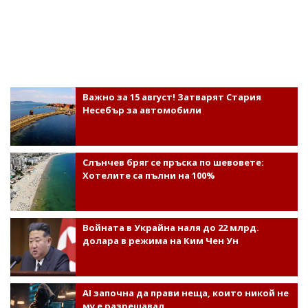
Важно за 15 август! Затварят Стария
Несебър за автомобили
Слънчев бряг се пръска по шевовете:
Хотелите са пълни на 100%
Войната в Украйна наля до 22 млрд.
долара в режима на Ким Чен Ун
AI започна да прави неща, които никой не
му е разрешавал