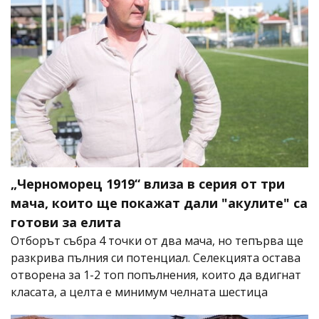
„Черноморец 1919“ влиза в серия от три
мача, които ще покажат дали "акулите" са
готови за елита
Отборът събра 4 точки от два мача, но тепърва ще
разкрива пълния си потенциал. Селекцията остава
отворена за 1-2 топ попълнения, които да вдигнат
класата, а целта е минимум челната шестица