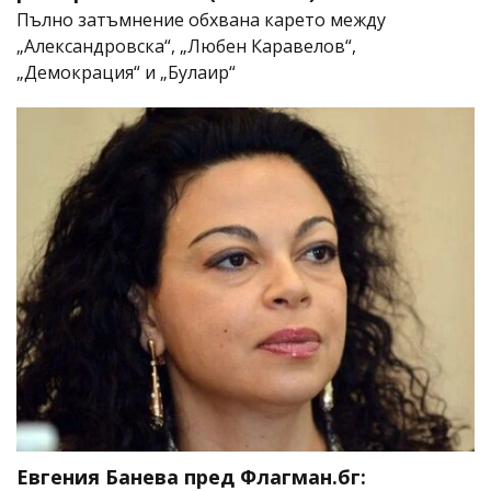
Пълно затъмнение обхвана карето между
„Александровска“, „Любен Каравелов“,
„Демокрация“ и „Булаир“
Евгения Банева пред Флагман.бг: