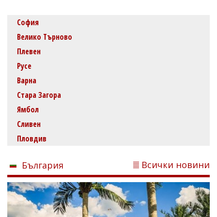
София
Велико Търново
Плевен
Русе
Варна
Стара Загора
Ямбол
Сливен
Пловдив
Всички новини
България