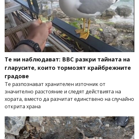
Те ни наблюдават: BBC разкри тайната на
гларусите, които тормозят крайбрежните
градове
Те разпознават хранителен източник от
значително разстояние и следят действията на
хората, вместо да разчитат единствено на случайно
открита храна