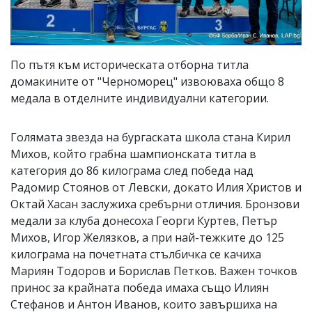
По пътя към историческата отборна титла
домакините от "Черноморец" извоюваха общо 8
медала в отделните индивидуални категории.
Голямата звезда на бургаската школа стана Кирил
Михов, който грабна шампионската титла в
категория до 86 килограма след победа над
Радомир Стоянов от Левски, докато Илия Христов и
Октай Хасан заслужиха сребърни отличия. Бронзови
медали за клуба донесоха Георги Куртев, Петър
Михов, Игор Желязков, а при най-тежките до 125
килограма на почетната стълбичка се качиха
Мариян Тодоров и Борислав Петков. Важен точков
принос за крайната победа имаха също Илиян
Стефанов и Антон Иванов, които завършиха на