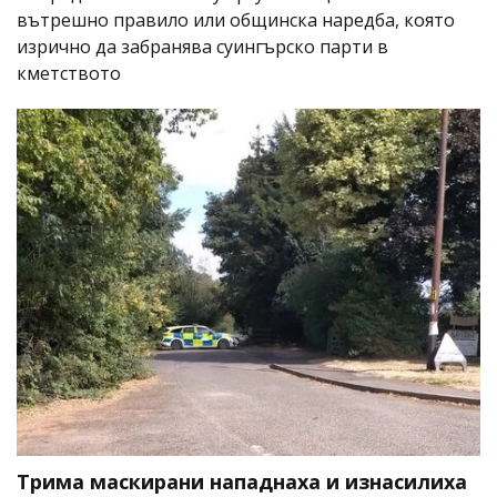
вътрешно правило или общинска наредба, която
изрично да забранява суингърско парти в
кметството
Трима маскирани нападнаха и изнасилиха