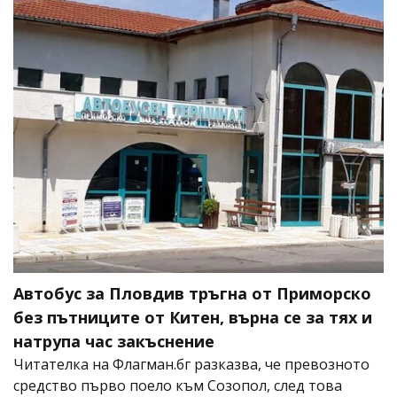
Автобус за Пловдив тръгна от Приморско
без пътниците от Китен, върна се за тях и
натрупа час закъснение
Читателка на Флагман.бг разказва, че превозното
средство първо поело към Созопол, след това