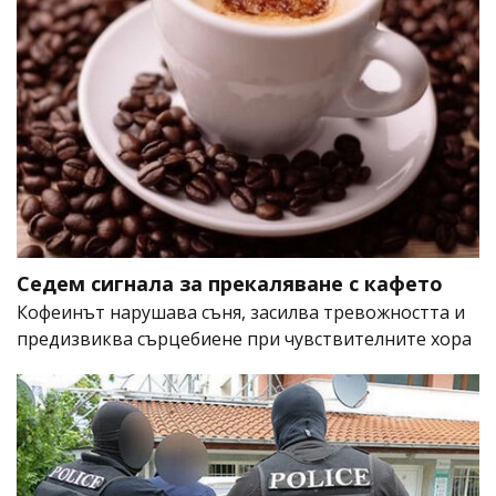
Седем сигнала за прекаляване с кафето
Кофеинът нарушава съня, засилва тревожността и
предизвиква сърцебиене при чувствителните хора