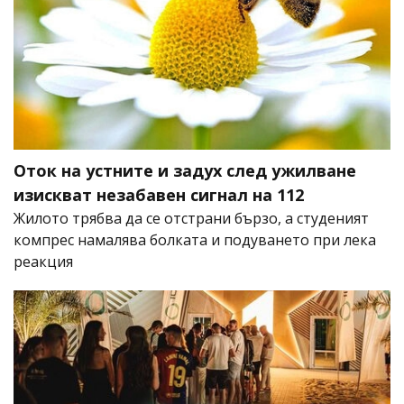
Оток на устните и задух след ужилване
изискват незабавен сигнал на 112
Жилото трябва да се отстрани бързо, а студеният
компрес намалява болката и подуването при лека
реакция