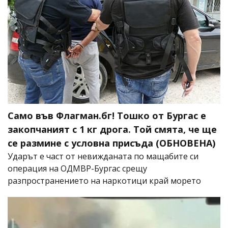
Само във Флагман.бг! Тошко от Бургас е
закопчаният с 1 кг дрога. Той смята, че ще
се размине с условна присъда (ОБНОВЕНА)
Ударът е част от невижданата по мащабите си
операция на ОДМВР-Бургас срещу
разпространението на наркотици край морето