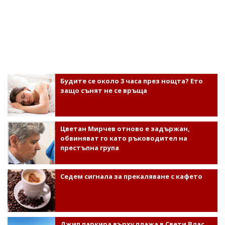
Будите се около 3 часа през нощта? Ето
защо сънят не се връща
Цветан Мирчев отново е задържан,
обвиняват го като ръководител на
престъпна група
Седем сигнала за прекаляване с кафето
Джип паркира върху плажа в Свети Влас,