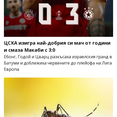
ЦСКА изигра най-добрия си мач от години
и смаза Макаби с 3:0
Ебонг, Годой и Цварц разкъсаха израелския гранд в
Батуми и доближиха червените до плейофа на Лига
Европа