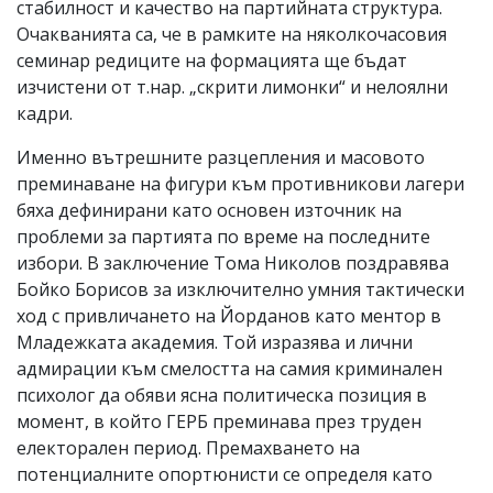
стабилност и качество на партийната структура.
Очакванията са, че в рамките на няколкочасовия
семинар редиците на формацията ще бъдат
изчистени от т.нар. „скрити лимонки“ и нелоялни
кадри.
Именно вътрешните разцепления и масовото
преминаване на фигури към противникови лагери
бяха дефинирани като основен източник на
проблеми за партията по време на последните
избори. В заключение Тома Николов поздравява
Бойко Борисов за изключително умния тактически
ход с привличането на Йорданов като ментор в
Младежката академия. Той изразява и лични
адмирации към смелостта на самия криминален
психолог да обяви ясна политическа позиция в
момент, в който ГЕРБ преминава през труден
електорален период. Премахването на
потенциалните опортюнисти се определя като