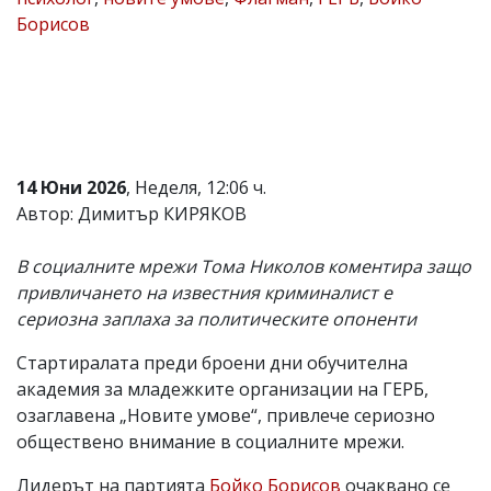
Борисов
Коментарите
под
статиите
се
въвеждат
от
читателите
и
редакцията
14 Юни 2026
, Неделя, 12:06 ч.
не
Автор: Димитър КИРЯКОВ
носи
отговорност
за
В социалните мрежи Тома Николов коментира защо
тях!
привличането на известния криминалист е
Ако
сериозна заплаха за политическите опоненти
откриете
обиден
за
Стартиралата преди броени дни обучителна
вас
академия за младежките организации на ГЕРБ,
коментар,
озаглавена „Новите умове“, привлече сериозно
моля
сигнализирайте
обществено внимание в социалните мрежи.
ни!
Лидерът на партията
Бойко Борисов
очаквано се