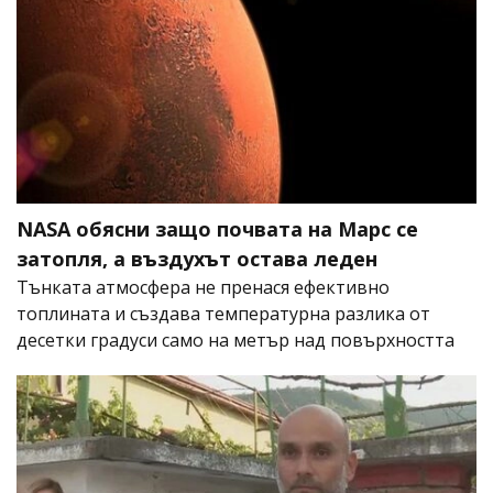
NASA обясни защо почвата на Марс се
затопля, а въздухът остава леден
Тънката атмосфера не пренася ефективно
топлината и създава температурна разлика от
десетки градуси само на метър над повърхността