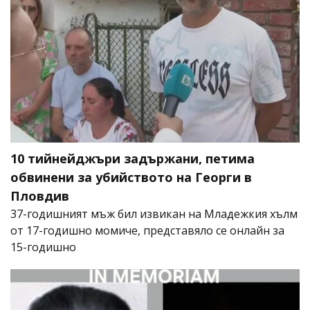
10 тийнейджъри задържани, петима
обвинени за убийството на Георги в
Пловдив
37-годишният мъж бил извикан на Младежкия хълм
от 17-годишно момиче, представяло се онлайн за
15-годишно