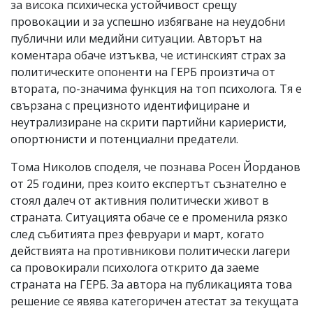
за висока психическа устойчивост срещу
провокации и за успешно избягване на неудобни
публични или медийни ситуации. Авторът на
коментара обаче изтъква, че истинският страх за
политическите опоненти на ГЕРБ произтича от
втората, по-значима функция на топ психолога. Тя е
свързана с прецизното идентифициране и
неутрализиране на скрити партийни кариеристи,
опортюнисти и потенциални предатели.
Тома Николов споделя, че познава Росен Йорданов
от 25 години, през които експертът съзнателно е
стоял далеч от активния политически живот в
страната. Ситуацията обаче се е променила рязко
след събитията през февруари и март, когато
действията на противникови политически лагери
са провокирали психолога открито да заеме
страната на ГЕРБ. За автора на публикацията това
решение се явява категоричен атестат за текущата