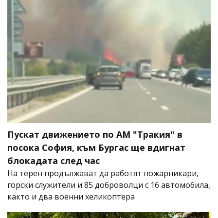
Пускат движението по АМ "Тракия" в
посока София, към Бургас ще вдигнат
блокадата след час
На терен продължават да работят пожарникари,
горски служители и 85 доброволци с 16 автомобила,
както и два военни хеликоптера