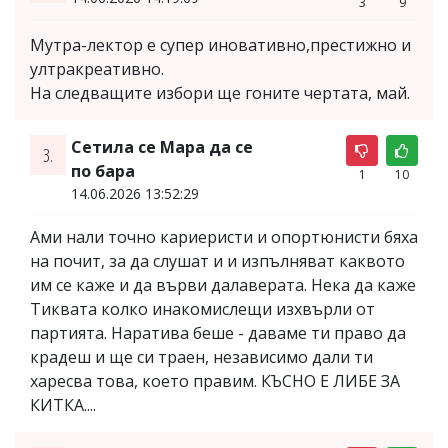
3
9
Мутра-лектор е супер иновативно,престижно и
ултракреативно.
На следващите избори ще гоните чертата, май.
Сетила се Мара да се
3.
по бара
1
10
14.06.2026 13:52:29
Ами нали точно кариеристи и опортюнисти бяха
на почит, за да слушат и и изпълняват каквото
им се каже и да върви далаверата. Нека да каже
Тиквата колко инакомислещи изхвърли от
партията. Наратива беше - даваме ти право да
крадеш и ще си траен, независимо дали ти
харесва това, което правим. КЪСНО Е ЛИБЕ ЗА
КИТКА....