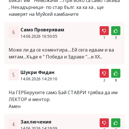
Викат им " Неможачи"....При Боко са само такива
, Некадърници- по стар бълг. ха ха ха , ще
намерят на Муйсей камбаните
Само Проверявам
6.
14.06.2026 16:50:05
1
3
Може ли да се коментира.....Ей сега идвам и ва
мятам....Къде е " Победа и Здраве "....и ХХ...
Шукри Фидан
5.
14.06.2026 14:29:10
2
8
На ГЕРБерухите само Бай СТАВРИ трябва да им
ЛЕКТОР и ментор.
Амен
Заключение
4.
14.06.2026 14:19:09