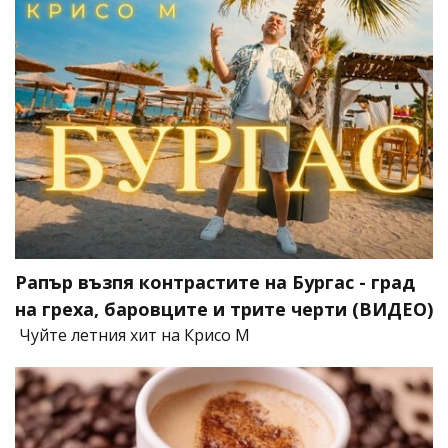
Рапър възпя контрастите на Бургас - град
на греха, баровците и трите черти (ВИДЕО)
Чуйте летния хит на Крисо М