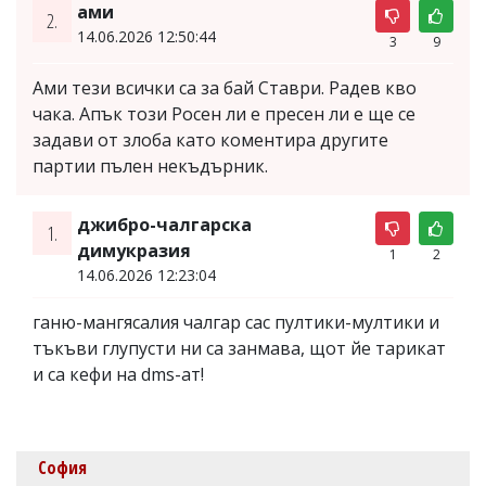
ами
2.
14.06.2026 12:50:44
3
9
Ами тези всички са за бай Ставри. Радев кво
чака. Апък този Росен ли е пресен ли е ще се
задави от злоба като коментира другите
партии пълен некъдърник.
джибро-чалгарска
1.
димукразия
1
2
14.06.2026 12:23:04
ганю-мангясалия чалгар сас пултики-мултики и
тъкъви глупусти ни са занмава, щот йе тарикат
и са кефи на dms-ат!
София