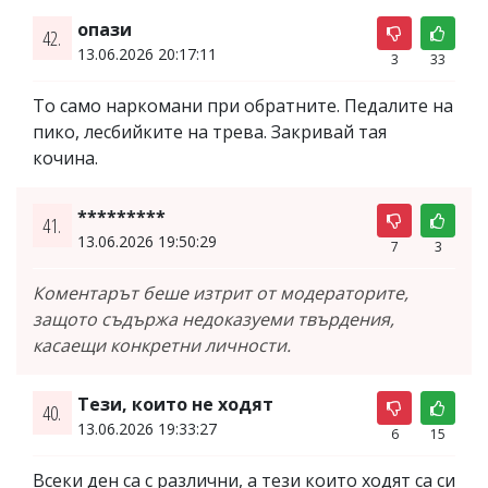
опази
42.
13.06.2026 20:17:11
3
33
То само наркомани при обратните. Педалите на
пико, лесбийките на трева. Закривай тая
кочина.
*********
41.
13.06.2026 19:50:29
7
3
Коментарът беше изтрит от модераторите,
защото съдържа недоказуеми твърдения,
касаещи конкретни личности.
Тези, които не ходят
40.
13.06.2026 19:33:27
6
15
Всеки ден са с различни, а тези които ходят са си