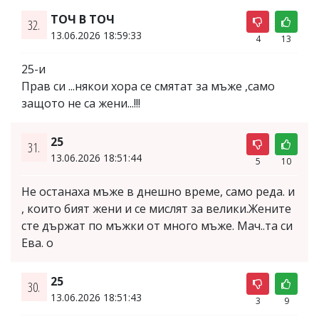
ТОЧ В ТОЧ
32.
13.06.2026 18:59:33
4
13
25-и
Прав си ...някои хора се смятат за мъже ,само
защото не са жени...!!!
25
31.
13.06.2026 18:51:44
5
10
Не останаха мъже в днешно време, само реда. и
, които бият жени и се мислят за велики.Жените
сте държат по мъжки от много мъже. Мач..та си
Ева. о
25
30.
13.06.2026 18:51:43
3
9