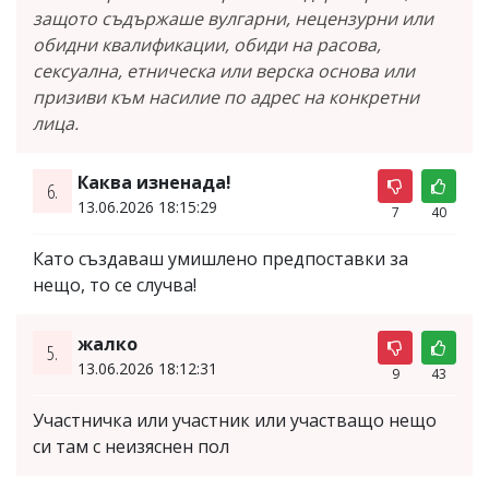
защото съдържаше вулгарни, нецензурни или
обидни квалификации, обиди на расова,
сексуална, етническа или верска основа или
призиви към насилие по адрес на конкретни
лица.
Каква изненада!
6.
13.06.2026 18:15:29
7
40
Като създаваш умишлено предпоставки за
нещо, то се случва!
жалко
5.
13.06.2026 18:12:31
9
43
Участничка или участник или участващо нещо
си там с неизяснен пол