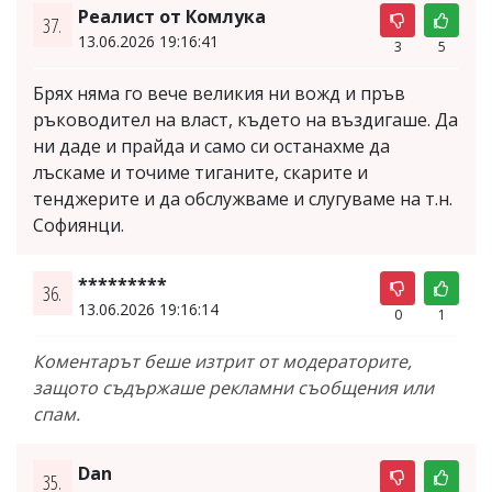
Реалист от Комлука
37.
13.06.2026 19:16:41
3
5
Брях няма го вече великия ни вожд и пръв
ръководител на власт, където на въздигаше. Да
ни даде и прайда и само си останахме да
лъскаме и точиме тиганите, скарите и
тенджерите и да обслужваме и слугуваме на т.н.
Софиянци.
*********
36.
13.06.2026 19:16:14
0
1
Коментарът беше изтрит от модераторите,
защото съдържаше рекламни съобщения или
спам.
Dan
35.