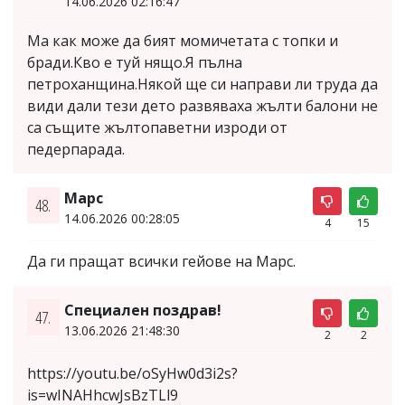
14.06.2026 02:16:47
Ма как може да бият момичетата с топки и
бради.Кво е туй нящо.Я пълна
петроханщина.Някой ще си направи ли труда да
види дали тези дето развяваха жълти балони не
са същите жълтопаветни изроди от
педерпарада.
Марс
48.
14.06.2026 00:28:05
4
15
Да ги пращат всички гейове на Марс.
Специален поздрав!
47.
13.06.2026 21:48:30
2
2
https://youtu.be/oSyHw0d3i2s?
is=wINAHhcwJsBzTLl9