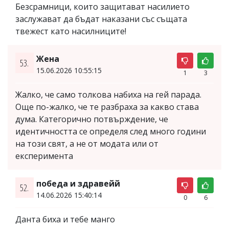
Безсрамници, които защитават насилието
заслужават да бъдат наказани със същата
твежест като насилниците!
Жена
53.
15.06.2026 10:55:15
1
3
Жалко, че само толкова набиха на гей парада.
Още по-жалко, че те разбраха за какво става
дума. Категорично потвърждение, че
идентичността се определя след много години
на този свят, а не от модата или от
експеримента
победа и здравейй
52.
14.06.2026 15:40:14
0
6
Данта биха и тебе манго