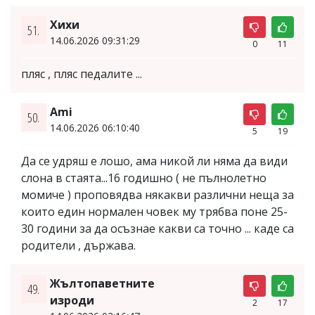
Хихи
51.
14.06.2026 09:31:29
0
11
пляс , пляс педалите ...
Ami
50.
14.06.2026 06:10:40
5
19
Да се удряш е лошо, ама никой ли няма да види
слона в стаята...16 годишно ( не пълнолетно
момиче ) проповядва някакви различни неща за
които един нормален човек му трябва поне 25-
30 години за да осъзнае какви са точно ... каде са
родители , държава.
Жълтопаветните
49.
изроди
2
17