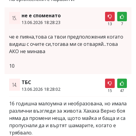
не е споменато
15.
13.06.2026 18:28:23
13
7
че е пияна,това са твои предположения когато
видиш с очите си,тогава ми се отваряй...това
АКО не минава
10
ТБС
14.
13.06.2026 18:28:02
15
47
16 годишна малоумна и необразована, но имала
различни възгледи за живота. Хахаха Верно боя
няма да промени неща, щото майка и баща и са
пропуснали да и въртят шамарите, когато е
трябвало.