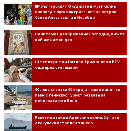
Българският Окуджава в музикална
изповед с руска актриса, пее на остров
Света Анастасия и в Несебър
Почитаме Преображение Господне, вижте
кой има имен ден
Ще се върне ли Натали Трифонова в bTV
още през септември
90 лева станаха 90 евро, а първа линия се
пази с тениски: Турист разказа за
почивката си в Бяла
Ракетна атака в Аденския залив: Хутите
атакуваха петролен танкер