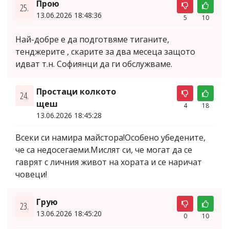
Прою
25.
13.06.2026 18:48:36
5
10
Най-добре е да подготвяме тиганите,
тенджерите , скарите за два месеца защото
идват т.н. Софиянци да ги обслужваме.
Простаци колкото
24.
щеш
4
18
13.06.2026 18:45:28
Всеки си намира майстора!Особено убедените,
че са недосегаеми.Мислят си, че могат да се
гаврят с личния живот на хората и се наричат
човеци!
Грую
23.
13.06.2026 18:45:20
0
10