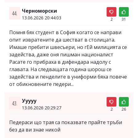
Черноморски
44.
13.06.2026 20:44:03
2
31
Помня бях студент в София когато се направи
опит извратените да шестват в столицата.
Имаше пребити швесъери, но гЕй милицията се
задейства, даже оня пишман националист
Расате го прибраха в дифендара надолу с
главата. На следващата година шорош се
задейства и пенделите в униформи бяха повече
от обикновените педери...
Ууууу
43.
13.06.2026 20:29:27
2
26
Педераси що трая са показвате прайте тръби
без да ви знае никой