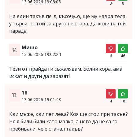
13.06.2026 19:08:03
3
8
На един такъв пе..л, късочу..о, ще му навра тела
у търси…о, той за друго не става. Да ходи на гей
парада.
Мишо
34.
13.06.2026 19:02:24
6
46
Тези от прайда ги съжалявам. Болни хора, ама
искат и други да заразят!
18
33.
13.06.2026 19:01:43
4
18
Кви мъже, кви пет лева? Коя ще стои при такъв?
Не я били били като малка, а него да не са го
пребивали, че е станал такъв?