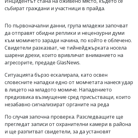
Инцидентът стана на оживено място, където се
събират граждани и участници в прайда.
По първоначални данни, група младежи започват
да отправят обидни реплики и нецензурни думи
към момичето заради начина, по който е облечено.
Свидетели разказват, че тийнейджърката носела
шарени дрехи, които вривличат вниманието на
агресорите, предаде GlasNews.
Ситуацията бързо ескалирала, като освен
словесните нападки едно от момчетата нанеся удар
в лицето на младото момиче. Нападението
предизвика възмущение сред присъстващи, които
незабавно сигнализират органите на реда
По случая започна проверка. Разследващите ще
прегледат записи от охранителни камери в района
и ще разпитват свидетели, за да установят