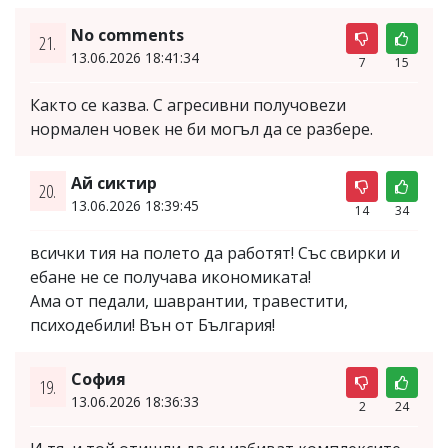
No comments
21.
13.06.2026 18:41:34
7
15
Както се казва. С агресивни получовеzи
нормален човек не би могъл да се разбере.
Ай сиктир
20.
13.06.2026 18:39:45
14
34
всички тия на полето да работят! Със свирки и
ебане не се получава икономиката!
Ама от педали, шаврантии, травестити,
психодебили! Вън от България!
София
19.
13.06.2026 18:36:33
2
24