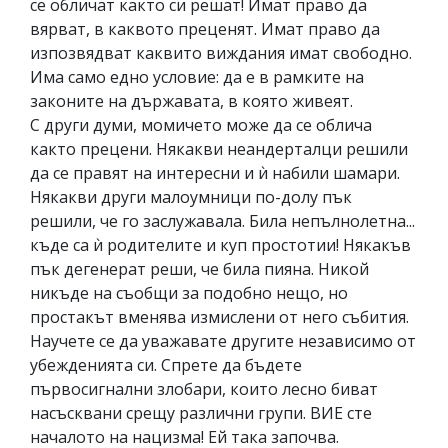
се обличат както си решат! Имат право да
вярват, в каквото преценят. Имат право да
изпозвядват каквито виждания имат свободно.
Има само едно условие: да е в рамките на
законите на държавата, в която живеят.
С други думи, момичето може да се облича
както прецени. Някакви неандерталци решили
да се правят на интересни и ѝ набили шамари.
Някакви други малоумници по-долу пък
решили, че го заслужавала. Била непълнолетна...
къде са ѝ родителите и куп простотии! Някакъв
пък дегенерат реши, че била пияна. Никой
никъде на съобщи за подобно нещо, но
простакът вменява измислени от него събития.
Научете се да уважавате другите независимо от
убежденията си. Спрете да бъдете
първосигнални злобари, които лесно биват
насъсквани срещу различни групи. ВИЕ сте
началото на нацизма! Ей така започва.