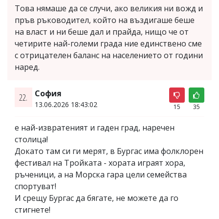
Това нямаше да се случи, ако великия ни вожд и
пръв ръководител, който на въздигаше беше
на власт и ни беше дал и прайда, нищо че от
четирите най-големи града ние единствено сме
с отрицателен баланс на населението от години
наред.
София
22.
13.06.2026 18:43:02
15
35
е най-извратеният и гаден град, наречен
столица!
Докато там си ги мерят, в Бургас има фолклорен
фестивал на Тройката - хората играят хора,
ръченици, а на Морска гара цели семейства
спортуват!
И срещу Бургас да бягате, не можете да го
стигнете!