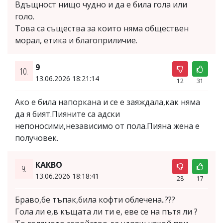
Вдъщност нищо чудно и да е била гола или
голо.
Това са същества за които няма обществен
морал, етика и благоприличие.
9
10.
13.06.2026 18:21:14
12
31
Ако е била напоркана и се е заяждала,как няма
да я бият.Пияните са адски
непоносими,независимо от пола.Пияна жена е
получовек.
КАКВО
9.
13.06.2026 18:18:41
28
17
Браво,бе тъпак,била кофти облечена..???
Гола ли е,в къщата ли ти е, еве се на пътя ли ?