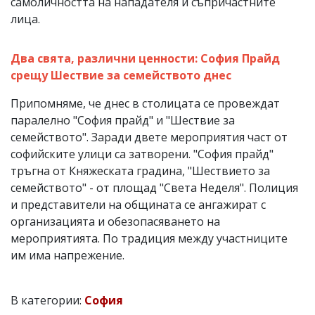
самоличността на нападателя и съпричастните
лица.
Два свята, различни ценности: София Прайд
срещу Шествие за семейството днес
Припомняме, че днес в столицата се провеждат
паралелно "София прайд" и "Шествие за
семейството". Заради двете мероприятия част от
софийските улици са затворени. "София прайд"
тръгна от Княжеската градина, "Шествието за
семейството" - от площад "Света Неделя". Полиция
и представители на общината се ангажират с
организацията и обезопасяването на
мероприятията. По традиция между участниците
им има напрежение.
В категории:
София