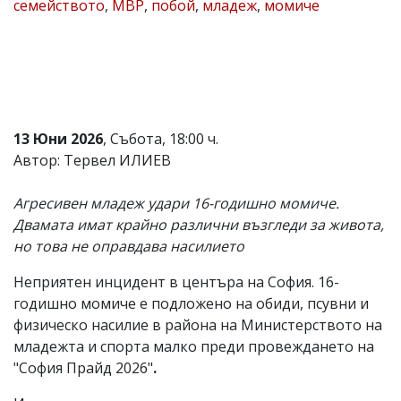
семейството
,
МВР
,
побой
,
младеж
,
момиче
Коментарите
под
статиите
се
въвеждат
от
читателите
и
13 Юни 2026
, Събота, 18:00 ч.
редакцията
Автор: Тервел ИЛИЕВ
не
носи
отговорност
Агресивен младеж удари 16-годишно момиче.
за
Двамата имат крайно различни възгледи за живота,
тях!
но това не оправдава насилието
Ако
откриете
обиден
Неприятен инцидент в центъра на София. 16-
за
годишно момиче е подложено на обиди, псувни и
вас
физическо насилие в района на Министерството на
коментар,
моля
младежта и спорта малко преди провеждането на
сигнализирайте
"София Прайд 2026"
.
ни!