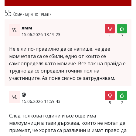
55
Коментара по темата
хмм
55.
15.06.2026 13:19:23
1
7
Не е ли по-правилно да се напише, че две
момчетата са се сбили, едно от които се
самоопределя като момиче. Все пак на прайда е
трудно да се определи точния пол на
участниците. Аз поне силно се затруднявам.
@
54.
15.06.2026 11:59:43
5
2
След толкова години и все още има
малоумници в тази държава, които не могат да
приемат, че хората са различни и имат право да