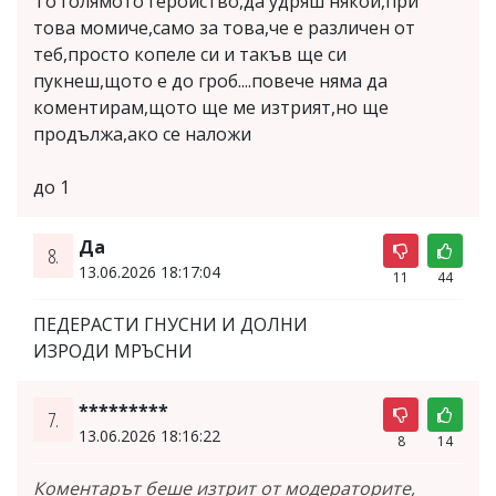
То голямото геройство,да удряш някой,при
това момиче,само за това,че е различен от
теб,просто копеле си и такъв ще си
пукнеш,щото е до гроб....повече няма да
коментирам,щото ще ме изтрият,но ще
продължа,ако се наложи
до 1
Да
8.
13.06.2026 18:17:04
11
44
ПЕДЕРАСТИ ГНУСНИ И ДОЛНИ
ИЗРОДИ МРЪСНИ
*********
7.
13.06.2026 18:16:22
8
14
Коментарът беше изтрит от модераторите,