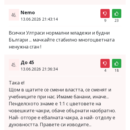
Nemo
46.
13.06.2026 21:43:14
9
23
Всички Ултраси нормални младежи и будни
Българи ... мачкайте стабилно многоцветната
ненужна сган !
До 45
45.
13.06.2026 21:36:34
4
18
Така е!
Щом в щатите се смени властта, се сменят и
учебниците при нас. Имаме банани, иначе...
Пенделското знаме е 1:1 с цветовете на
човешките чакри, обаче обърнати наобратно.
Най- отгоре е еВалната чакра, а най- отдолу е
духовността. Правете си изводите...