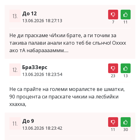
До 12
13.
13.06.2026 18:27:13
7
11
Не ди праскаме чИкии брате, а ги точим за
такива палави анали като теб бе слънчо! Охххх
ако тА набарааааммм.....
БраЗЗерс
12.
13.06.2026 18:23:54
23
13
Не са прайте на големи моралисте ве шматки,
90 процента си праскате чикии на лесбийки
ххахха,
До 9
11.
13.06.2026 18:23:42
11
30