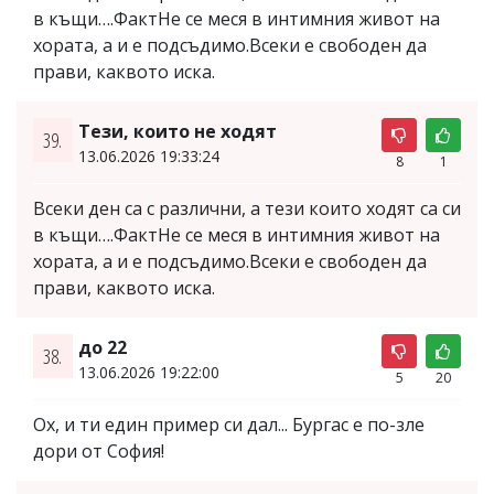
в къщи….ФактНе се меся в интимния живот на
хората, а и е подсъдимо.Всеки е свободен да
прави, каквото иска.
Тези, които не ходят
39.
13.06.2026 19:33:24
8
1
Всеки ден са с различни, а тези които ходят са си
в къщи….ФактНе се меся в интимния живот на
хората, а и е подсъдимо.Всеки е свободен да
прави, каквото иска.
до 22
38.
13.06.2026 19:22:00
5
20
Ох, и ти един пример си дал... Бургас е по-зле
дори от София!