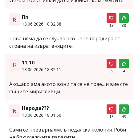
И тя, и той отишли да си избиват комплексите.
Пп
18.
13.06.2026 18:32:38
13
38
Това няма да се случва ако не се парадира от
страна на извратеняците.
11,10
17.
13.06.2026 18:32:11
5
4
Ако...ако ама акото вони та се не трае....и вие сте
същите миризливци
Народе???
16.
13.06.2026 18:31:50
13
43
Сами се превърнахме в педалска колония. Роби
на брюкселските паразити.