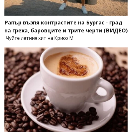
Рапър възпя контрастите на Бургас - град
на греха, баровците и трите черти (ВИДЕО)
Чуйте летния хит на Крисо М