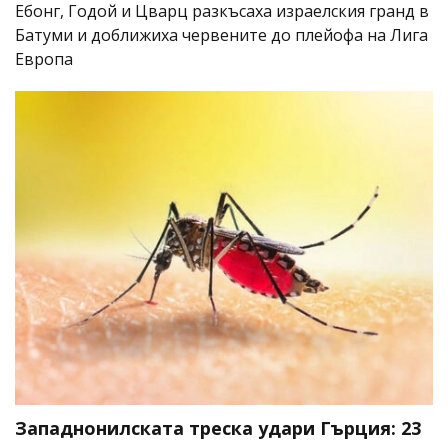
Ебонг, Годой и Цварц разкъсаха израелския гранд в
Батуми и доближиха червените до плейофа на Лига
Европа
Западнонилската треска удари Гърция: 23