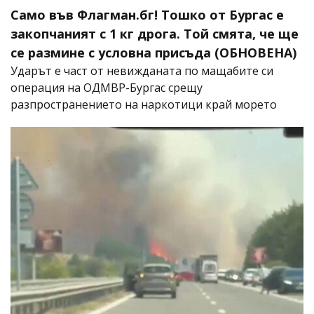
Само във Флагман.бг! Тошко от Бургас е
закопчаният с 1 кг дрога. Той смята, че ще
се размине с условна присъда (ОБНОВЕНА)
Ударът е част от невижданата по мащабите си
операция на ОДМВР-Бургас срещу
разпространението на наркотици край морето