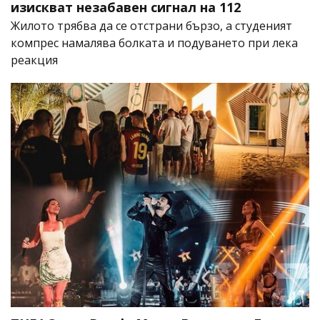
изискват незабавен сигнал на 112
Жилото трябва да се отстрани бързо, а студеният
компрес намалява болката и подуването при лека
реакция