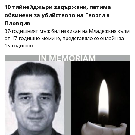
10 тийнейджъри задържани, петима
обвинени за убийството на Георги в
Пловдив
37-годишният мъж бил извикан на Младежкия хълм
от 17-годишно момиче, представяло се онлайн за
15-годишно