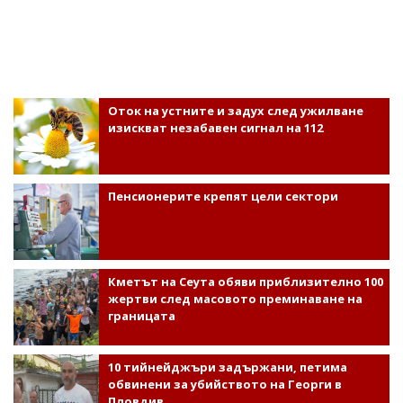
Оток на устните и задух след ужилване
изискват незабавен сигнал на 112
Пенсионерите крепят цели сектори
Кметът на Сеута обяви приблизително 100
жертви след масовото преминаване на
границата
10 тийнейджъри задържани, петима
обвинени за убийството на Георги в
Пловдив