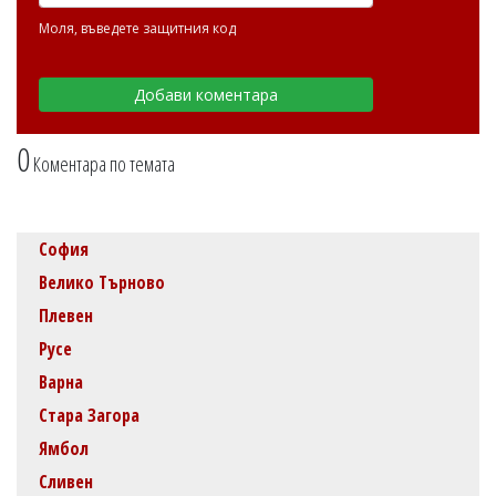
Моля, въведете защитния код
0
Коментара по темата
София
Велико Търново
Плевен
Русе
Варна
Стара Загора
Ямбол
Сливен