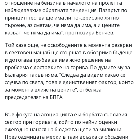
отношение на бензина в началото на пролетта
наблюдавахме обратната тенденция. Пазарът по
принцип тества ще има ли по-сериозно лятно
търсене, аз смятам, че няма да има, а и цените
казват, че няма да има", прогнозира Бенчев.
Той каза още, че освободените в момента резерви
в световен мащаб ще свършат в обозримо бъдеще
и дотогава трябва да има ясно решение на
проблема с доставките на горива. По думите му за
България такъв няма. "Следва да видим какво се
случва по света, това е единственият фактор, който
за момента влияе на цените", отбеляза
председателят на БПГА.
Във фокуса на асоциацията е и борбата със сивия
сектор при горивата, който по нейни оценки
ежегодно нанася на бюджета щети за милиони.
През седмицата мерки в тази връзка са обсъдени