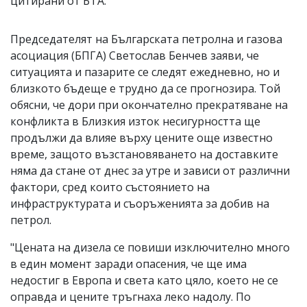
цитирани от БТА.
Председателят на Българската петролна и газова
асоциация (БПГА) Светослав Бенчев заяви, че
ситуацията и пазарите се следят ежедневно, но и
близкото бъдеще е трудно да се прогнозира. Той
обясни, че дори при окончателно прекратяване на
конфликта в Близкия изток несигурността ще
продължи да влияе върху цените още известно
време, защото възстановяването на доставките
няма да стане от днес за утре и зависи от различни
фактори, сред които състоянието на
инфраструктурата и съоръженията за добив на
петрол.
"Цената на дизела се повиши изключително много
в един момент заради опасения, че ще има
недостиг в Европа и света като цяло, което не се
оправда и цените тръгнаха леко надолу. По