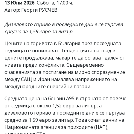
13 Юни 2026
, Събота, 17:00 ч.
Коментарите
Автор: Георги РУСЧЕВ
под
статиите
се
Дизеловото гориво в последните дни е се търгува
въвеждат
средно за 1,59 евро за литър
от
читателите
Цените на горивата в България през последната
и
редакцията
седмица се понижават. Тенденцията на спад в
не
цените продължава, макар те да остават далеч от
носи
нивата преди конфликта. Същевременно
отговорност
за
очакванията за постигане на мирно споразумение
тях!
между САЩ и Иран намалява напрежението на
Ако
международните енергийни пазари.
откриете
обиден
Средната цена на бензин А95 в страната от повече
за
вас
от седмица е около 1,52 евро за литър, а
коментар,
дизеловото гориво в последните дни е се търгува
моля
средно за 1,59 евро за литър. Това сочат данни на
сигнализирайте
ни!
Националната агенция за приходите (НАП),