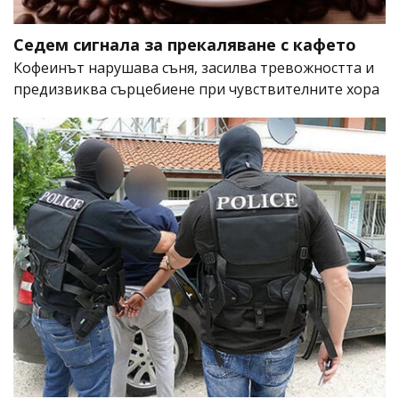
Седем сигнала за прекаляване с кафето
Кофеинът нарушава съня, засилва тревожността и
предизвиква сърцебиене при чувствителните хора