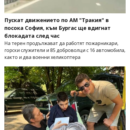
Пускат движението по АМ "Тракия" в
посока София, към Бургас ще вдигнат
блокадата след час
На терен продължават да работят пожарникари,
горски служители и 85 доброволци с 16 автомобила,
както и два военни хеликоптера