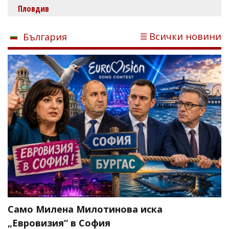
Пловдив
Всички новини
България
Само Милена Милотинова иска
„Евровизия“ в София