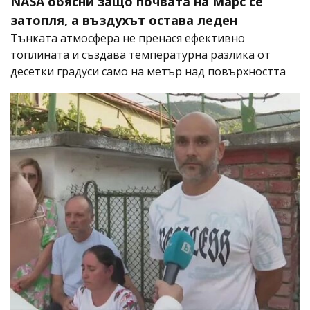
NASA обясни защо почвата на Марс се
затопля, а въздухът остава леден
Тънката атмосфера не пренася ефективно
топлината и създава температурна разлика от
десетки градуси само на метър над повърхността