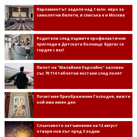
Парламентът заделя над 1 млн. евро за
самолетни билети, в списъка е и Москва
Родители след първите профилактични
прегледи в Детската болница: Бургас се
гордее с вас!
Пилот на "Малайзия Еърлайнс" заловен
със 70 114 таблетки екстази след полет
Почитаме Преображение Господне, вижте
кой има имен ден
Слънчевото затъмнение на 12 август
отваря нов път пред 5 зодии