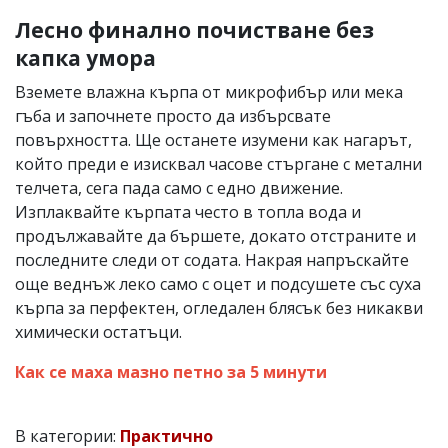
Лесно финално почистване без
капка умора
Вземете влажна кърпа от микрофибър или мека
гъба и започнете просто да избърсвате
повърхността. Ще останете изумени как нагарът,
който преди е изисквал часове стъргане с метални
телчета, сега пада само с едно движение.
Изплаквайте кърпата често в топла вода и
продължавайте да бършете, докато отстраните и
последните следи от содата. Накрая напръскайте
още веднъж леко само с оцет и подсушете със суха
кърпа за перфектен, огледален блясък без никакви
химически остатъци.
Как се маха мазно петно за 5 минути
В категории:
Практично