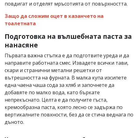
повдигат и отделят мръсотията от повърхността.
Защо да сложим оцет в казанчето на
тоалетната
Подготовка на вълшебната паста за
нанасяне
Първата важна стъпка е да подготвите уреда и да
направите работната смес. Извадете всички тави,
скари и странични метални решетки от
вътрешността на фурната. В малка купа изсипете
една чаена чаша сода за хляб и започнете да
добавяте по малко вода, като бъркате
непрекъснато. Целта е да получите гъста,
кремообразна паста, която лесно се задържа по
вертикалните повхности, без да се стича веднага по
дъното.