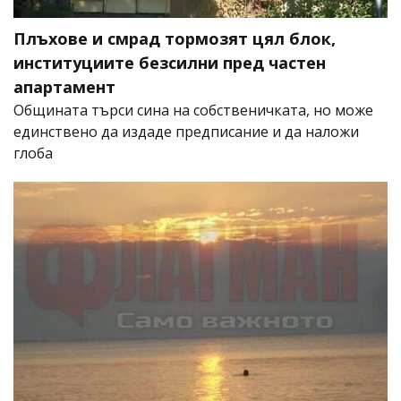
Плъхове и смрад тормозят цял блок,
институциите безсилни пред частен
апартамент
Общината търси сина на собственичката, но може
единствено да издаде предписание и да наложи
глоба