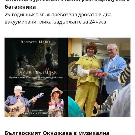
багажника
25-годишният мъж превозвал дрогата в два
вакуумирани плика, задържан е за 24 часа
Българският Окуджава в музикална