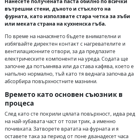
Нанесете получената паста обилно по всички
вътрешни стени, дъното и стъклото на
фурната, като използвате стара четка за зъби
или меката страна на кухненска гъба.
По време на нанасянето бъдете внимателни и
избягвайте директен контакт с нагревателите и
вентилационните отвори, за да предпазите
електрическите компоненти на уреда. Содата ще
започне да потъмнява или да става кафява, което е
напълно нормално, тъй като тя веднага започва да
абсорбира повърхностните мазнини.
Времето като основен съюзник в
процеса
След като сте покрили цялата повърхност, идва ред
на най-хубавата част от този трик, а именно
почивката. Затворете вратата на фурната и я
оставете така за период от поне дванадесет часа