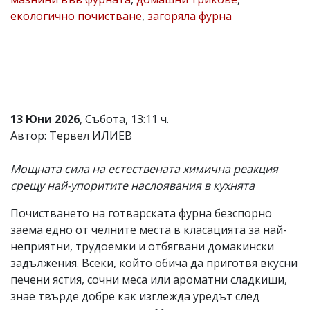
екологично почистване
,
загоряла фурна
Коментарите
под
статиите
се
въвеждат
от
читателите
и
редакцията
13 Юни 2026
, Събота, 13:11 ч.
не
Автор: Тервел ИЛИЕВ
носи
отговорност
за
Мощната сила на естествената химична реакция
тях!
срещу най-упоритите наслоявания в кухнята
Ако
откриете
Почистването на готварската фурна безспорно
обиден
за
заема едно от челните места в класацията за най-
вас
неприятни, трудоемки и отбягвани домакински
коментар,
задължения. Всеки, който обича да приготвя вкусни
моля
сигнализирайте
печени ястия, сочни меса или ароматни сладкиши,
ни!
знае твърде добре как изглежда уредът след