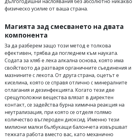
дългогодишни наслоявания без абсолютно никакво
физическо усилие от ваша страна.
Магията зад смесването на двата
компонента
За да разберем защо този метод е толкова
ефективен, трябва да погледнем към науката.
Содата за хляб е лека алкална основа, която има
свойството да разтваря органичните съединения и
мазнините с лекота. От друга страна, оцетът е
киселина, която се справя отлично с минералните
отлагания и дезинфекцията. Когато тези две
срещуположни вещества влязат в директен
контакт, се задейства бурна химична реакция на
неутрализация, при която се отделя голямо
количество въглероден диоксид. Именно тези
милиони малки бълбукащи балончета извършват
тежката работа вместо вас, като механично