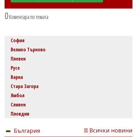
0
Коментара по темата
София
Велико Търново
Плевен
Русе
Варна
Стара Загора
Ямбол
Сливен
Пловдив
Всички новини
България