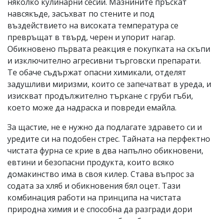
няколко кулинарни сесии. Мазнините пръскат
навсякъде, засъхват по стените и под
въздействието на високата температура се
превръщат в твърд, черен и упорит нагар.
Обикновено първата реакция е покупката на скъпи
и изключително агресивни търговски препарати.
Те обаче съдържат опасни химикали, отделят
задушливи миризми, които се запечатват в уреда, и
изискват продължително търкане с груби гъби,
което може да надраска и повреди емайла.
За щастие, не е нужно да подлагате здравето си и
уредите си на подобен стрес. Тайната на перфектно
чистата фурна се крие в два напълно обикновени,
евтини и безопасни продукта, които всяко
домакинство има в своя килер. Става въпрос за
содата за хляб и обикновения бял оцет. Тази
комбинация работи на принципа на чистата
природна химия и е способна да разгради дори