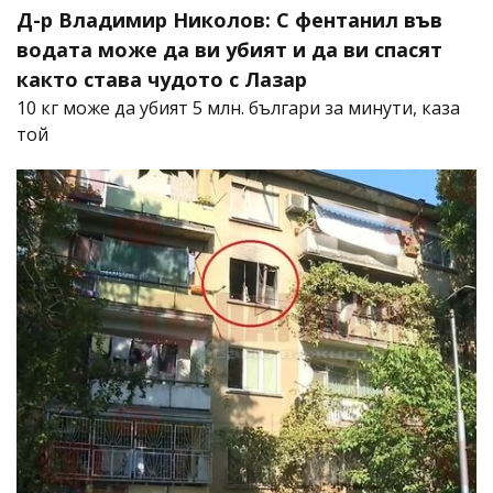
Д-р Владимир Николов: С фентанил във
водата може да ви убият и да ви спасят
както става чудото с Лазар
10 кг може да убият 5 млн. българи за минути, каза
той