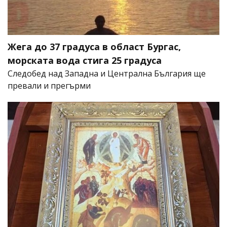
Жега до 37 градуса в област Бургас,
морската вода стига 25 градуса
Следобед над Западна и Централна България ще
превали и прегърми