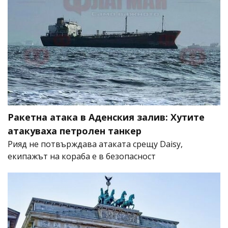
Ракетна атака в Аденския залив: Хутите
атакуваха петролен танкер
Рияд не потвърждава атаката срещу Daisy,
екипажът на кораба е в безопасност