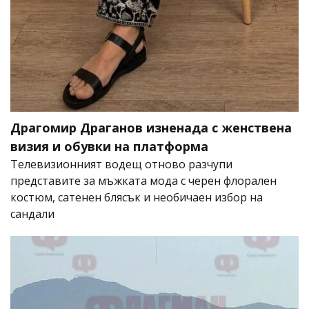
Драгомир Драганов изненада с женствена
визия и обувки на платформа
Телевизионният водещ отново разчупи
представите за мъжката мода с черен флорален
костюм, сатенен блясък и необичаен избор на
сандали