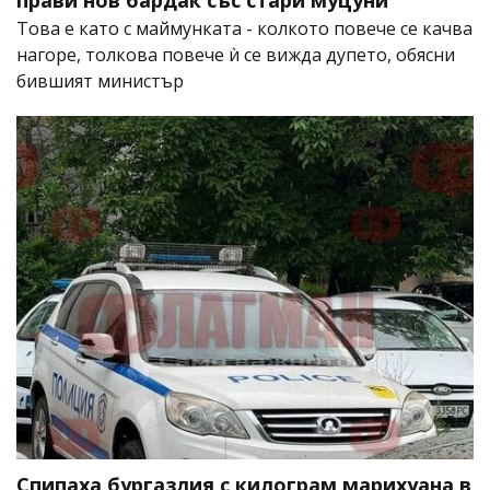
прави нов бардак със стари муцуни
Това е като с маймунката - колкото повече се качва
нагоре, толкова повече ѝ се вижда дупето, обясни
бившият министър
Спипаха бургазлия с килограм марихуана в