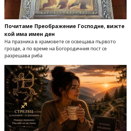
Почитаме Преображение Господне, вижте
кой има имен ден
На празника в храмовете се освещава първото
грозде, а по време на Богородичния пост се
разрешава риба