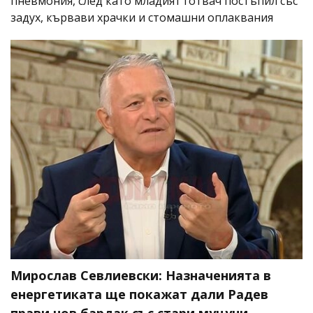
пневмония, след като младият готвач постъпил със
задух, кървави храчки и стомашни оплаквания
Мирослав Севлиевски: Назначенията в
енергетиката ще покажат дали Радев