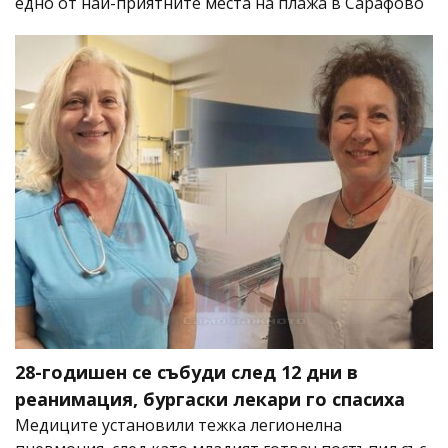
едно от най-приятните места на плажа в Сарафово
28-годишен се събуди след 12 дни в
реанимация, бургаски лекари го спасиха
Медиците установили тежка легионелна