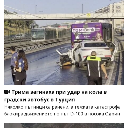
Трима загинаха при удар на кола в
градски автобус в Турция
Няколко пътници са ранени, а тежката катастрофа
блокира движението по път D-100 в посока Одрин