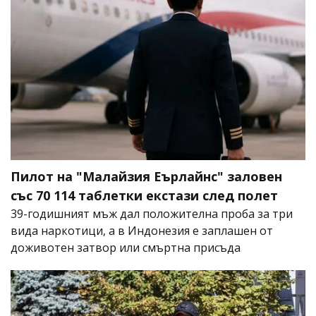
Пилот на "Малайзия Еърлайнс" заловен
със 70 114 таблетки екстази след полет
39-годишният мъж дал положителна проба за три
вида наркотици, а в Индонезия е заплашен от
доживотен затвор или смъртна присъда