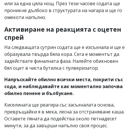
или за една цяла нощ. През тези часове содата ще
проникне дълбоко в структурата на нагара и ще го
омекоти напълно.
Активиране на реакцията с оцетен
спрей
На следващата сутрин содата ще е изсъхнала и ще е
образувала твърда бяла кора. Сега е моментът да
задействате финалната фаза. Налейте обикновен
бял оцет в чиста бутилка с пулверизатор.
Напръскайте обилно всички места, покрити със
сода, и наблюдавайте как моментално започва
обилно пенене и бълбукане.
Киселината ще реагира със засъхналата основа,
превръщайки я в мека, лесна за отстраняване каша.
Оставете пяната да подейства около петнадесет
минути, за да завърши напълно своя процес.