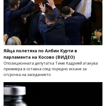
Яйца полетяха по Албин Курти в
парламента на Косово (ВИДЕО)
Опозиционната депутатка Тиме Кадрияй атакува
премиера в оставка след поредно искане за
отсрочка на заседанието