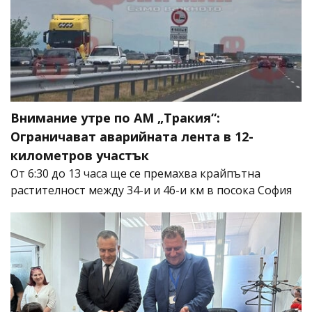
Внимание утре по АМ „Тракия“:
Ограничават аварийната лента в 12-
километров участък
От 6:30 до 13 часа ще се премахва крайпътна
растителност между 34-и и 46-и км в посока София