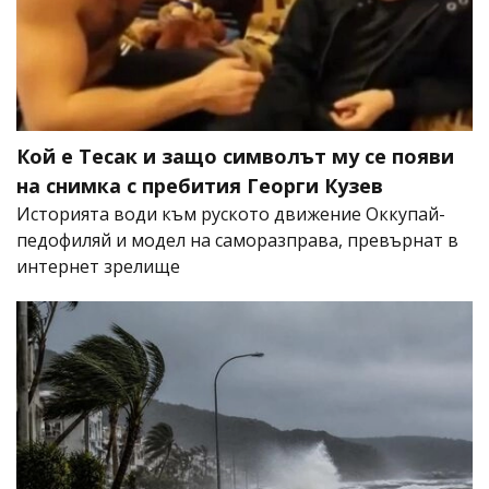
Кой е Тесак и защо символът му се появи
на снимка с пребития Георги Кузев
Историята води към руското движение Оккупай-
педофиляй и модел на саморазправа, превърнат в
интернет зрелище