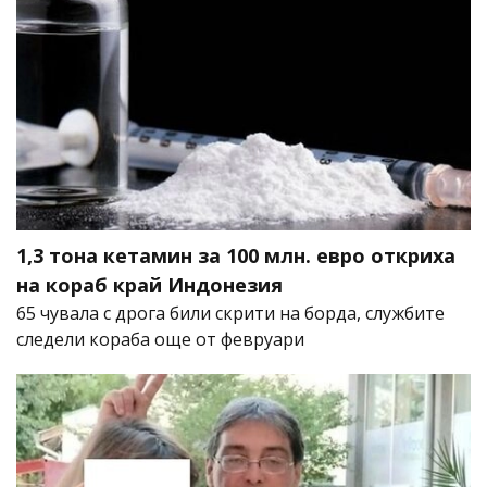
1,3 тона кетамин за 100 млн. евро откриха
на кораб край Индонезия
65 чувала с дрога били скрити на борда, службите
следели кораба още от февруари