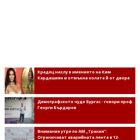
Крадец нахлу в имението на Ким
Кардашиян и отмъкна колата й от двора
Демографското чудо Бургас - говори проф.
Георги Бърдаров
Внимание утре по АМ „Тракия“:
Ограничават аварийната лента в 12-