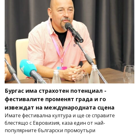
Бургас има страхотен потенциал -
фестивалите променят града и го
извеждат на международната сцена
Имате фестивална култура и ще се справите
блестящо с Евровизия, каза един от най-
популярните български промоутъри