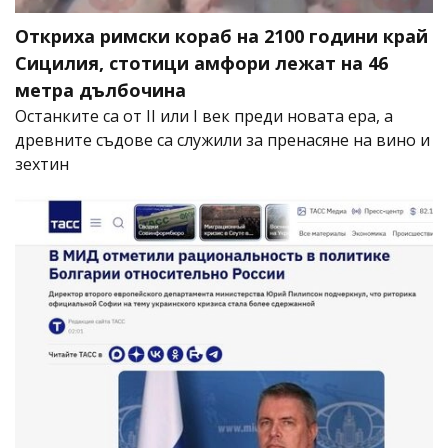
Откриха римски кораб на 2100 години край
Сицилия, стотици амфори лежат на 46
метра дълбочина
Останките са от II или I век преди новата ера, а
древните съдове са служили за пренасяне на вино и
зехтин