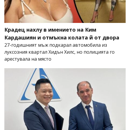
Крадец нахлу в имението на Ким
Кардашиян и отмъкна колата й от двора
27-годишният мъж подкарал автомобила из
луксозния квартал Хидън Хилс, но полицията го
арестувала на място