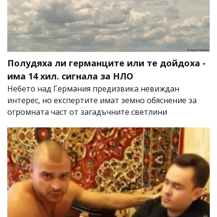
Полудяха ли германците или те дойдоха -
има 14 хил. сигнала за НЛО
Небето над Германия предизвика невиждан
интерес, но експертите имат земно обяснение за
огромната част от загадъчните светлини