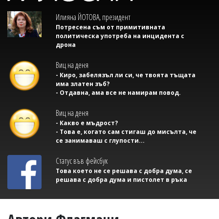
Илияна ЙОТОВА, президент
Потресена съм от примитивната
политическа употреба на инцидента с
дрона
Виц на деня
- Киро, забелязъл ли си, че твоята тъщата
има златен зъб?
- Отдавна, ама все не намирам повод.
Виц на деня
- Какво е мъдрост?
- Това е, когато сам стигаш до мисълта, че
се занимаваш с глупости...
Статус във фейсбук
Това което не се решава с добра дума, се
решава с добра дума и пистолет в ръка