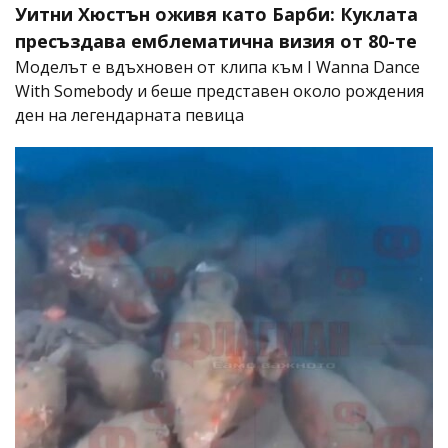
Уитни Хюстън оживя като Барби: Куклата
пресъздава емблематична визия от 80-те
Моделът е вдъхновен от клипа към I Wanna Dance
With Somebody и беше представен около рождения
ден на легендарната певица