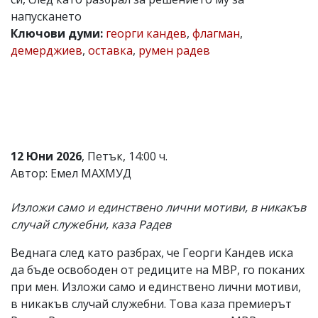
напускането
Коментарите
под
Ключови думи:
георги кандев
,
флагман
,
статиите
демерджиев
,
оставка
,
румен радев
се
въвеждат
от
читателите
и
редакцията
не
носи
12 Юни 2026
, Петък, 14:00 ч.
отговорност
за
Автор: Емел МАХМУД
тях!
Ако
Изложи само и единствено лични мотиви, в никакъв
откриете
обиден
случай служебни, каза Радев
за
вас
Веднага след като разбрах, че Георги Кандев иска
коментар,
да бъде освободен от редиците на МВР, го поканих
моля
сигнализирайте
при мен. Изложи само и единствено лични мотиви,
ни!
в никакъв случай служебни. Това каза премиерът