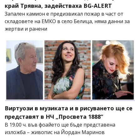
край Трявна, задействаха BG-ALERT
Запален камион е предизвикал пожар в част от
складовете на ЕМКО в село Белица, няма данни за
жертви и ранени
Виртуози в музиката и в рисуването ще се
представят в НЧ „Просвета 1888“
В 19.00 ч. във фоайето ще бъде представена
изложба – живопис на Йордан Маринов