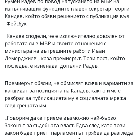
Румен Радев по повод напускането на МВР на
изпълняващия функциите главен секретар Георги
Кандев, който обяви решението с публикация във
"Фейсбук".
"Кандев сподели, че е изключително доволен от
работата си в МВР и своите отношения с
министъра на вътрешните работи Иван
Демерджиев", каза премиерът. Този пост, който
последва, е изненада, допълни Радев.
Премиерът обясни, че обмислят всички варианти за
кандидат за позицията на Кандев, както и че е
разбрал за публикацията му в социалната мрежа
след срещата им.
„Говорим да се приеме възможно най-бързо
Законът за съдебната власт. Едва след като този
закон бъде приет, парламентът трябва да разгледа