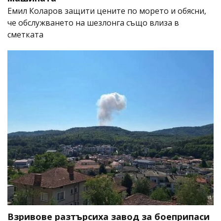
Емил Коларов защити цените по морето и обясни,
че обслужването на шезлонга също влиза в
сметката
Взривове разтърсиха завод за боеприпаси