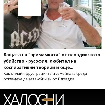
Бащата на "примамката" от пловдивското
убийство - русофил, любител на
коспиративни теориии и още...
Как онлайн фрустрацията и семейната среда
отгледаха децата-убийци от Пловдив