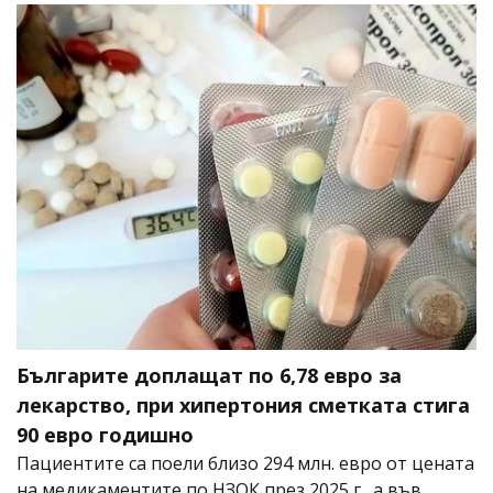
Българите доплащат по 6,78 евро за
лекарство, при хипертония сметката стига
90 евро годишно
Пациентите са поели близо 294 млн. евро от цената
на медикаментите по НЗОК през 2025 г., а във