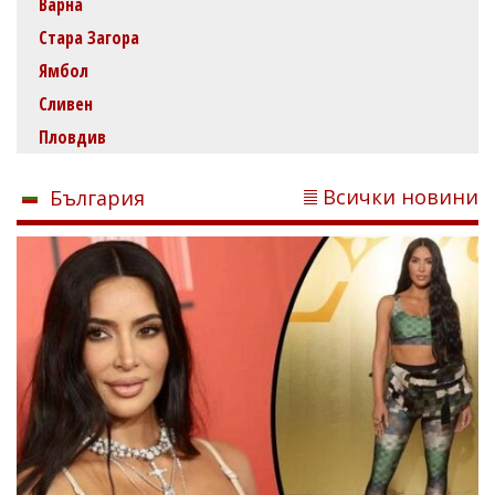
Варна
Стара Загора
Ямбол
Сливен
Пловдив
Всички новини
България