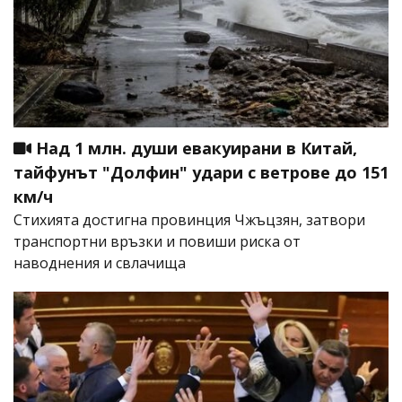
Над 1 млн. души евакуирани в Китай,
тайфунът "Долфин" удари с ветрове до 151
км/ч
Стихията достигна провинция Чжъцзян, затвори
транспортни връзки и повиши риска от
наводнения и свлачища