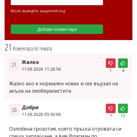
Моля, въведете защитния код
21
Коментара по темата
Жалко
21.
11.06.2026 11:26:56
1
4
Жалко ако е нормален човек и сее вързал на
акъла на лиобералистите.
Добри
20.
11.06.2026 05:42:06
7
12
Озлобена грозотия, която пръска отровата си
срещу заплащане, а вие Флагман по