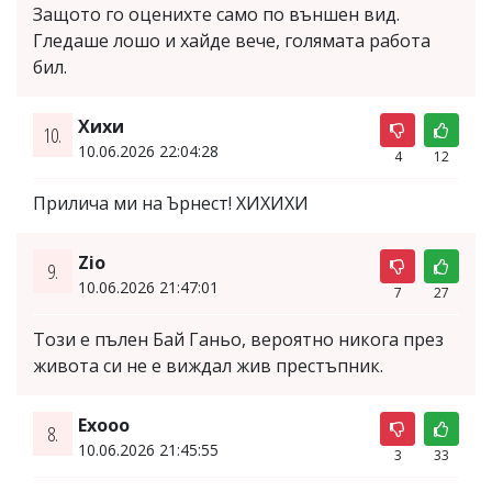
Защото го оценихте само по външен вид.
Гледаше лошо и хайде вече, голямата работа
бил.
Хихи
10.
10.06.2026 22:04:28
4
12
Прилича ми на Ърнест! ХИХИХИ
Zio
9.
10.06.2026 21:47:01
7
27
Този е пълен Бай Ганьо, вероятно никога през
живота си не е виждал жив престъпник.
Exooo
8.
10.06.2026 21:45:55
3
33