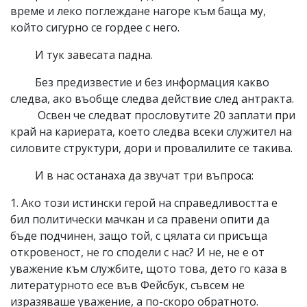
време и леко поглеждане нагоре към баща му,
който сигурно се гордее с него.
И тук завесата падна.
Без предизвестие и без информация какво
следва, ако въобще следва действие след антракта.
Освен че следват прословутите 20 заплати при
край на кариерата, което следва всеки служител на
силовите структури, дори и провалилите се такива.
И в нас останаха да звучат три въпроса:
1. Ако този истински герой на справедливостта е
бил политически мачкан и са правени опити да
бъде подчинен, защо той, с цялата си присъща
откровеност, не го сподели с нас? И не, не е от
уважение към службите, щото това, дето го каза в
литературното есе във Фейсбук, съвсем не
изразяваше уважение, а по-скоро обратното.