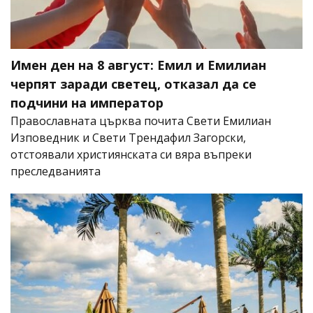
Имен ден на 8 август: Емил и Емилиан
черпят заради светец, отказал да се
подчини на император
Православната църква почита Свети Емилиан
Изповедник и Свети Трендафил Загорски,
отстоявали християнската си вяра въпреки
преследванията