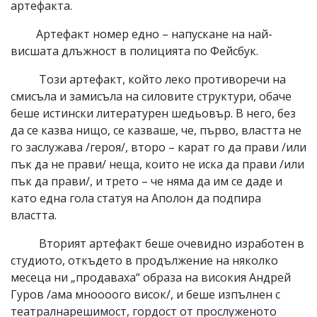
артефакта.
Артефакт номер едно – напускане на най-
висшата длъжност в полицията по Фейсбук.
Този артефакт, който леко противоречи на
смисъла и замисъла на силовите структури, обаче
беше истински литературен шедьовър. В него, без
да се казва нищо, се казваше, че, първо, властта не
го заслужава /героя/, второ – карат го да прави /или
пък да не прави/ неща, които не иска да прави /или
пък да прави/, и трето – че няма да им се даде и
като една гола статуя на Аполон да подпира
властта.
Вторият артефакт беше очевидно изработен в
студиото, откъдето в продължение на няколко
месеца ни „продаваха“ образа на високия Андрей
Гуров /ама мноооого висок/, и беше изпълнен с
театралнарешимост, гордост от прослуженото