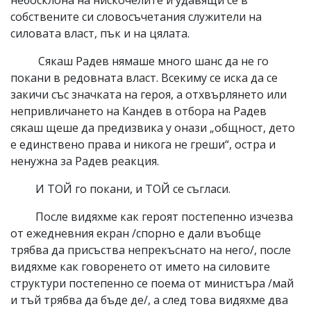
собствените си словосъчетания служители на
силовата власт, пък и на цялата.
Сякаш Радев нямаше много шанс да не го
покани в редовната власт. Всекиму се иска да се
закичи със значката на героя, а отхвърлянето или
непривличането на Кандев в отбора на Радев
сякаш щеше да предизвика у онази „общност, дето
е единствено права и никога не греши“, остра и
ненужна за Радев реакция.
И ТОЙ го покани, и ТОЙ се съгласи.
После видяхме как героят постепенно изчезва
от ежедневния екран /спорно е дали въобще
трябва да присъства непрекъснато на него/, после
видяхме как говоренето от името на силовите
структури постепенно се поема от министъра /май
и тъй трябва да бъде де/, а след това видяхме два