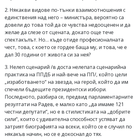
2. Някакви видове по-тънки взаимоотношения с
единствения над него – министъра, вероятно са
довели до това той да се чувства недооценен и да
желае да слезе от сцената, докато още тече
спектакълът. Но… къде отиде професионалната
чест, това, с което се гордее баща му, и това, че е
дал 30 години от живота си за нея?
3. Нелеп сценарий /в доста нелепата сценарийна
практика на ППДБ и най-вече на ПП/, който цели
„изработването“ на звезда, на герой, който да им
спечели бъдещите президентски избори.
Последното, разбира се, предвид парламентарните
резултати на Радев, е малко като „да имаме 121
честни депутати“, но е в стилистиката на „добрите
сили“, които с удивителна способност успяват да
затрият биографията на всеки, който се е случил по
някакъв начин, но се е докоснал до тях.