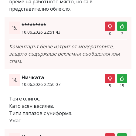
време на работното място, но са в
представително облекло.
*********
15.
10.06.2026 22:51:43
0
7
Коментарът беше изтрит от модераторите,
защото съдържаше рекламни съобщения или
спам.
Ничката
14.
10.06.2026 22:50:07
5
15
Тоя е олигос.
Като асен василев.
Тити папазов с униформа.
Ужас.