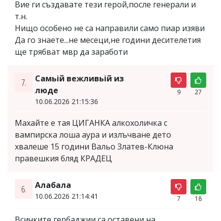
Вие ги създавате тези герой,после генерали и
т.н.
Нищо особено не са направили само пиар изяви
Да го знаете...не месеци,не години десителетия
ще трябват мвр да заработи
Самьiй вежливьiй из
7.
люде
9
27
10.06.2026 21:15:36
Махайте е тая ЦИГАНКА алкохоличка с
вампирска лоша аура и излъчване дето
хвалеше 15 години Вальо Златев-Клюна
правешкия бляд КРАДЕЦ
Алабала
6.
10.06.2026 21:14:41
7
18
Всичките гербаджии са оставени на