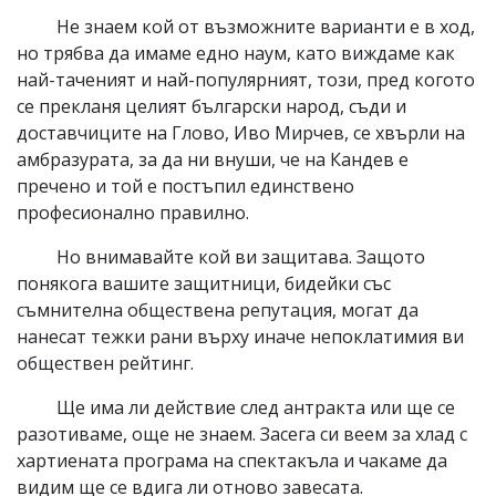
Не знаем кой от възможните варианти е в ход,
но трябва да имаме едно наум, като виждаме как
най-таченият и най-популярният, този, пред когото
се прекланя целият български народ, съди и
доставчиците на Глово, Иво Мирчев, се хвърли на
амбразурата, за да ни внуши, че на Кандев е
пречено и той е постъпил единствено
професионално правилно.
Но внимавайте кой ви защитава. Защото
понякога вашите защитници, бидейки със
съмнителна обществена репутация, могат да
нанесат тежки рани върху иначе непоклатимия ви
обществен рейтинг.
Ще има ли действие след антракта или ще се
разотиваме, още не знаем. Засега си веем за хлад с
хартиената програма на спектакъла и чакаме да
видим ще се вдига ли отново завесата.