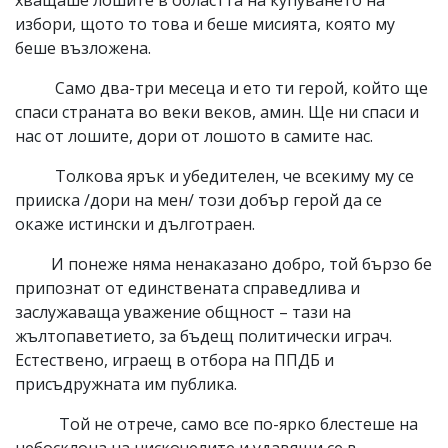
избори, щото то това и беше мисията, която му
беше възложена.
Само два-три месеца и ето ти герой, който ще
спаси страната во веки веков, амин. Ще ни спаси и
нас от лошите, дори от лошото в самите нас.
Толкова ярък и убедителен, че всекиму му се
прииска /дори на мен/ този добър герой да се
окаже истински и дълготраен.
И понеже няма ненаказано добро, той бързо бе
припознат от единствената справедлива и
заслужаваща уважение общност – тази на
жълтопаветието, за бъдещ политически играч.
Естествено, играещ в отбора на ППДБ и
присъдружната им публика.
Той не отрече, само все по-ярко блестеше на
небосклона на нискочелите и удавящи се в