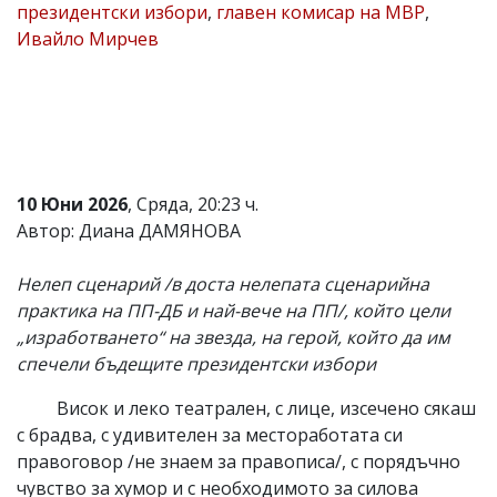
президентски избори
,
главен комисар на МВР
,
Коментарите
Ивайло Мирчев
под
статиите
се
въвеждат
от
читателите
и
редакцията
10 Юни 2026
, Сряда, 20:23 ч.
не
носи
Автор: Диана ДАМЯНОВА
отговорност
за
Нелеп сценарий /в доста нелепата сценарийна
тях!
Ако
практика на ПП-ДБ и най-вече на ПП/, който цели
откриете
„изработването“ на звезда, на герой, който да им
обиден
спечели бъдещите президентски избори
за
вас
коментар,
Висок и леко театрален, с лице, изсечено сякаш
моля
с брадва, с удивителен за местоработата си
сигнализирайте
правоговор /не знаем за правописа/, с порядъчно
ни!
чувство за хумор и с необходимото за силова