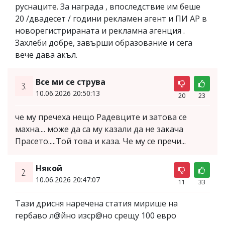
руснаците. За награда , впоследствие им беше
20 /двадесет / години рекламен агент и ПИ АР в
новорегистрираната и рекламна агенция .
Захлеби добре, завърши образование и сега
вече дава акъл.
Все ми се струва
3.
10.06.2026 20:50:13
20
23
че му пречеха нещо Радевците и затова се
махна.... може да са му казали да не закача
Прасето.....Той това и каза. Че му се пречи...
Някой
2.
10.06.2026 20:47:07
11
33
Тази дрисня наречена статия мирише на
гербаво л@йно изср@но срещу 100 евро