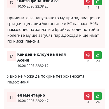
Чисто финансови са
13.
10.06.2026 22:38:25
4
13
причините за напускането му при задаващия се
гръцки сценарии.Ако остане и ЕС наложат 50%
намаление на заплати и бройки,то лично той и
колегите му ще загубят пари,доходи и ще имат
по ниски пенсии.
Кандев e клоун на леля
12.
Асеня
8
20
10.06.2026 22:32:19
Явно не можа да покрие петроханската
педофилия!
елементарно
11.
10.06.2026 22:22:47
3
26