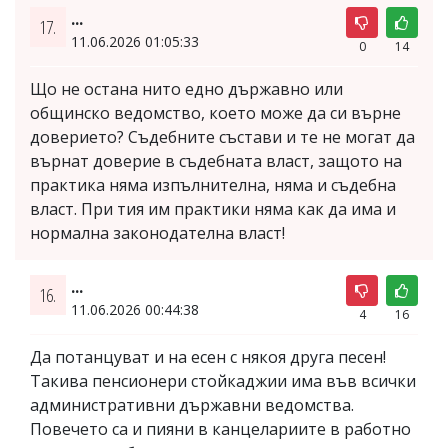
...
17.
11.06.2026 01:05:33
0
14
Що не остана нито едно държавно или
общинско ведомство, което може да си върне
доверието? Съдебните състави и те не могат да
върнат доверие в съдебната власт, защото на
практика няма изпълнителна, няма и съдебна
власт. При тия им практики няма как да има и
нормална законодателна власт!
...
16.
11.06.2026 00:44:38
4
16
Да потанцуват и на есен с някоя друга песен!
Такива пенсионери стойкаджии има във всички
административни държавни ведомства.
Повечето са и пияни в канцелариите в работно