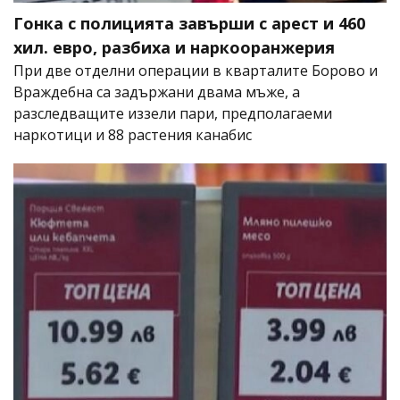
Гонка с полицията завърши с арест и 460
хил. евро, разбиха и наркооранжерия
При две отделни операции в кварталите Борово и
Враждебна са задържани двама мъже, а
разследващите иззели пари, предполагаеми
наркотици и 88 растения канабис