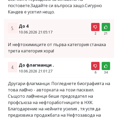
постовете.Задайте си въпроса защо.Сигурно
Кандев е усетил нещо.
До 4
5.
10.06.2026 21:05:17
2
21
И нефтохимиците от първа категория станаха
трета категория хора!
До флагманци .
4.
10.06.2026 21:01:27
6
34
Другари флагманци. Погледнете биографията на
това ла@но - авторката на този пасквил.
Същото ла@ненце беше председател на
профсъюза на нефтоработниците в НХК.
Благодарение на нейните усилия , тя успя да
предизвика продажбата на Нефтозавода на