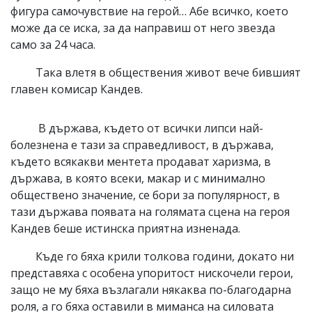
фигура самочувствие на герой… Абе всичко, което
може да се иска, за да направиш от него звезда
само за 24 часа.
Така влетя в обществения живот вече бившият
главен комисар Кандев.
В държава, където от всички липси най-
болезнена е тази за справедливост, в държава,
където всякакви ментета продават харизма, в
държава, в която всеки, макар и с минимално
обществено значение, се бори за популярност, в
тази държава появата на голямата сцена на героя
Кандев беше истинска приятна изненада.
Къде го бяха крили толкова години, докато ни
представяха с особена упоритост нискочели герои,
защо не му бяха възлагали някаква по-благодарна
роля, а го бяха оставили в миманса на силовата