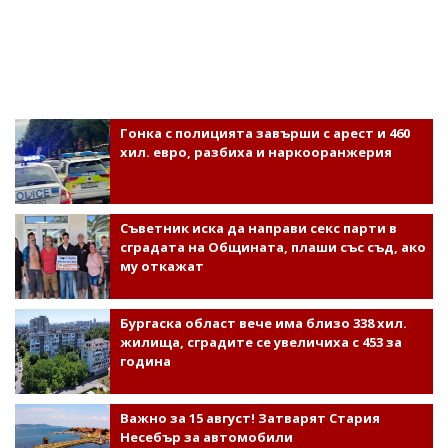
Гонка с полицията завърши с арест и 460
хил. евро, разбиха и наркооранжерия
Съветник иска да направи секс парти в
сградата на Общината, плаши със съд, ако
му откажат
Бургаска област вече има близо 338 хил.
жилища, сградите се увеличиха с 453 за
година
Важно за 15 август! Затварят Стария
Несебър за автомобили