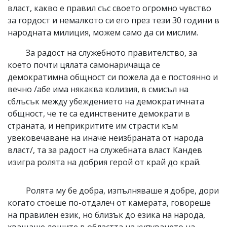
власт, какво е правил със своето огромно чувство
за гордост и немалкото си его през тези 30 години в
народната милиция, можем само да си мислим.
За радост на служебното правителство, за
което почти цялата самонаричаща се
демократимна общност си пожела да е постоянно и
вечно /абе има някаква колизия, в смисъл на
сблъсък между убеждението на демократичната
общност, че те са единствените демократи в
страната, и неприкритите им страсти към
увековечаване на иначе неизбраната от народа
власт/, та за радост на служебната власт Кандев
изигра ролята на добрия герой от край до край.
Ролята му бе добра, изпълняваше я добре, дори
когато стоеше по-отдалеч от камерата, говореше
на правилен език, но близък до езика на народа,
хващаше лошите в областта на купуването на