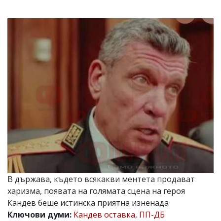
УКРАЙНА
СПОРТ
РАЗСЛЕДВАНЕ
БИЗНЕС
ЮГ
Управители:
Веселин
Василев,
email:
v.vasilev@flagman.bg
Катя
Касабова,
еmail:
k.kassabova@flagman.bg
Главен
В държава, където всякакви ментета продават
редактор:
Иван
харизма, появата на голямата сцена на героя
Колев,
Кандев беше истинска приятна изненада
email:
Ключови думи:
Кандев оставка
,
ПП-ДБ
office@flagman.bg