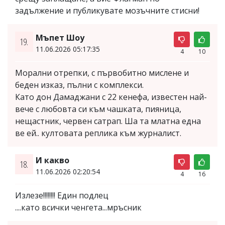
задължение и публикувате мозъчните стисни!
Мъпет Шоу
19.
11.06.2026 05:17:35
4
10
Морални отрепки, с първобитно мислене и
беден изказ, пълни с комплекси.
Като дон Дамаджани с 22 кенефа, известен най-
вече с любовта си към чашката, пияница,
нещастник, червен сатрап. Ша та млатна една
ве ей.. култовата реплика към журналист.
И какво
18.
11.06.2026 02:20:54
4
16
Излезе!!!!!!!! Един подлец
....като всички ченгета...мръсник