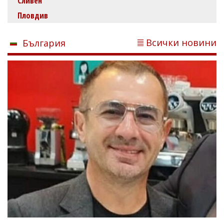
Сливен
Пловдив
Всички новини
България