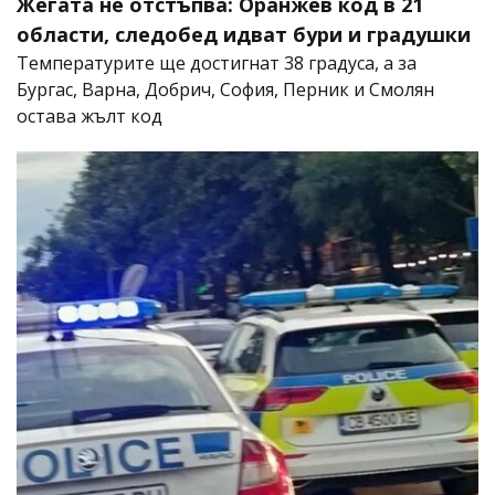
Жегата не отстъпва: Оранжев код в 21
области, следобед идват бури и градушки
Температурите ще достигнат 38 градуса, а за
Бургас, Варна, Добрич, София, Перник и Смолян
остава жълт код