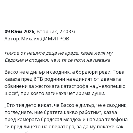
09 Юни 2026
, Вторник, 22:03 ч.
Автор: Михаил ДИМИТРОВ
Никое от нашите деца не краде, казва леля му
Евдокия и споделя, че и тя се поти на паважа
Васко не е дилър и сводник, а бордюри реди. Това
казаха пред бТВ роднини на единият от двамата
обвинени за жестоката катастрофа на „Челопешко
шосе“, при която загинаха четирима души.
„Ето тия дето викат, че Васко е дилър, че е сводник,
погледнете, ние братята какво работим“, казва
пред камерата брадясал младеж и навира телефона
си пред лицето на оператора, за да му покаже как