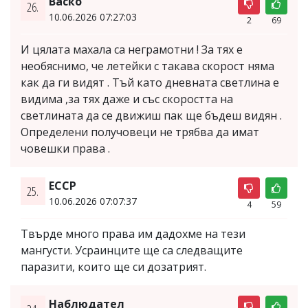
Васко
26.
10.06.2026 07:27:03
2
69
И цялата махала са неграмотни ! За тях е
необяснимо, че летейки с такава скорост няма
как да ги видят . Тъй като дневната светлина е
видима ,за тях даже и със скоростта на
светлината да се движиш пак ще бъдеш видян .
Определени получовеци не трябва да имат
човешки права .
ЕССР
25.
10.06.2026 07:07:37
4
59
Твърде много права им дадохме на тези
мангусти. Усраинците ще са следващите
паразити, които ще си дозатрият.
Наблюдател