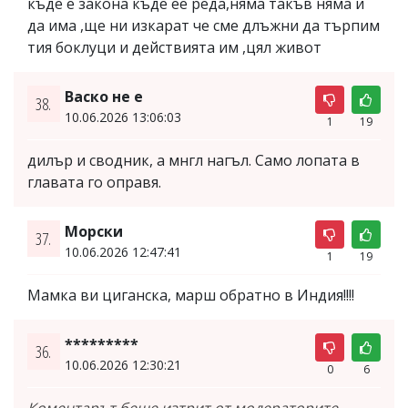
къде е закона къде ее реда,няма такъв няма и
да има ,ще ни изкарат че сме длъжни да търпим
тия боклуци и действията им ,цял живот
Васко не е
38.
10.06.2026 13:06:03
1
19
дилър и сводник, а мнгл нагъл. Само лопата в
главата го оправя.
Морски
37.
10.06.2026 12:47:41
1
19
Мамка ви циганска, марш обратно в Индия!!!!
*********
36.
10.06.2026 12:30:21
0
6
Коментарът беше изтрит от модераторите,