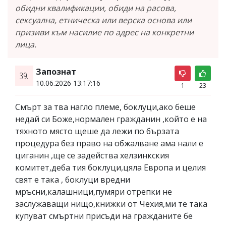
обидни квалификации, обиди на расова,
сексуална, етническа или верска основа или
призиви към насилие по адрес на конкретни
лица.
Запознат
39.
10.06.2026 13:17:16
1
23
Смърт за тва нагло племе, боклуци,ако беше
недай си Боже,нормален гражданин ,който е на
тяхното място щеше да лежи по бързата
процедура без право на обжалване ама нали е
циганин ,ще се задейства хелзинкския
комитет,деба тия боклуци,цяла Европа и целия
свят е така , боклуци вредни
мръсни,калашници,пумяри отрепки не
заслужаващи нищо,книжки от Чехия,ми те така
купуват смъртни присъди на гражданите бе