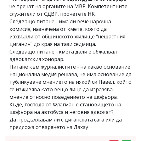
че пречат на органите на МВР. Компетентните
служители от СДВР, прочетете НК.
Следващо питане - има ли вече нарочна
комисия, назначена от кмета, която да
изхвърли от общинското жилище "нещастния
циганин" до края на тази седмица.
Следващо питане - кмета дали е обжалвал
адвокатския хонорар.
Питане към журналистите - на какво основание
национална медия решава, че има основание да
публикуване мнението на някой си Павел, който
се изживява като вещо лице да изразява
мнение относно поведението на шофьора.
Къде, господа от Флагман е становището на
шофьора на автобуса и неговия адвокат?
Да продължавам ли с циганската сага или да
предложа отварянето на Дахау