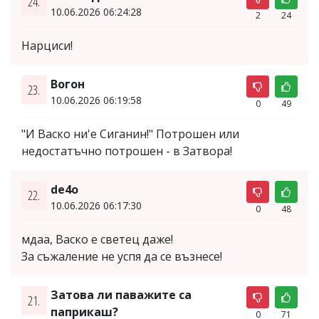
24.
10.06.2026 06:24:28
2
24
Нарциси!
Вогон
23.
10.06.2026 06:19:58
0
49
"И Васко ни'е Сиганин!" Потрошен или
недостатъчно потрошен - в Затвора!
de4o
22.
10.06.2026 06:17:30
0
48
мдаа, Васко е светец даже!
За съжаление не успя да се възнесе!
Затова ли паважите са
21.
паприкаш?
0
71