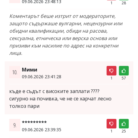
09.06.2026 23:48:13
1
28
Коментарът беше изтрит от модераторите,
защото съдържаше вулгарни, нецензурни или
обидни квалификации, обиди на расова,
сексуална, етническа или верска основа или
призиви към насилие по адрес на конкретни
лица.
Мими
10.
09.06.2026 23:41:28
1
57
къде е съдът с високите заплати ????
сигурно на почивка, че не се харчат лесно
толкоз пари
*********
9.
09.06.2026 23:39:35
1
25