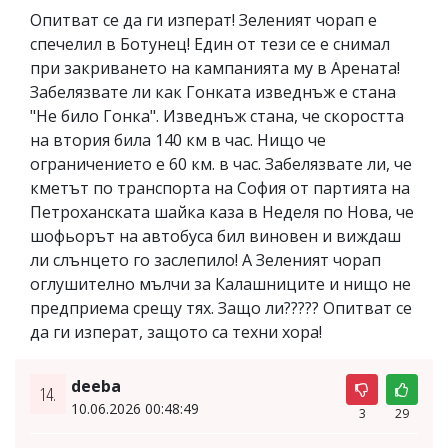
Опитват се да ги изперат! Зеленият чорап е
спечелил в Ботунец! Един от тези се е снимал
при закриването на кампанията му в Арената!
Забелязвате ли как Гонката изведнъж е стана
"Не било Гонка". Изведнъж стана, че скоростта
на втория била 140 км в час. Нищо че
ограничението е 60 км. в час. Забелязвате ли, че
кметът по транспорта на София от партията на
Петроханската шайка каза в Неделя по Нова, че
шофьорът на автобуса бил виновен и виждаш
ли слънцето го заслепило! А Зеленият чорап
оглушително мълчи за Калашниците и нищо не
предприема срещу тях. Защо ли????? Опитват се
да ги изперат, защото са техни хора!
deeba
14.
10.06.2026 00:48:49
3
29