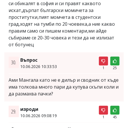
си обикалят в софия и си правят каквото
искат,дърпат български момичета за
проститутки,пият момчета в студентски
град,ходят на тумби по 20 чоевека,а ние какво
правим само си пишем коментари,ми айде
събираме се 20-30 човека и тези да не излизат
от ботунец
Въпрос
30.
10.06.2026 10:33:53
1
25
Ами Мангала като не е дилър и сводник от къде
има толкова много пари да купува скъпи коли и
да размахва пачки?
изроди
29.
10.06.2026 09:08:19
1
45