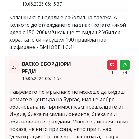
10.06.2026 06:15:37
Калашникът надали е работил на паважа. А
колкото до оглеждането на знак- когато някой
идва с 150-200км/ч как ще го видиш? Убил си
хора, като си нарушил 100 правила при
шофиране - ВИНОВЕН СИ!
ВАСКО Е БОРДЮРИ
20.
РЕДИ
1
74
10.06.2026 06:11:58
Навремето по мръкнало не можеше да видиш
ромите в центъра на Бургас, имаше добре
обоснована нетърпимост към прешълците от
Индия, биеха ги милиционерите, биеха ги и
обикновените граждани. Многогодишният опит
показа, че нито при соца, нито при т. нар.
"демокрация " те, освен от кюскията, от друго