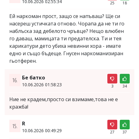
10.06.2026 02:55:34
25
18
Ей наркоман прост, защо се напъваш? Ще си
насереш устичката отново. Чорапа да не ти го
наблъска зад дебелото чръвце? Нещо влюбен
го даваш, мамицата ти предателска. Ти и тея
карикатури дето убиха невинни хора - имате
едно и също бъдеще. Гнусен наркоманизиран
гьотферен.
Бе батко
16.
10.06.2026 01:58:23
3
34
Ние не крадем,просто си взимаме,това не е
кражба!
R
15.
10.06.2026 00:49:29
27
37