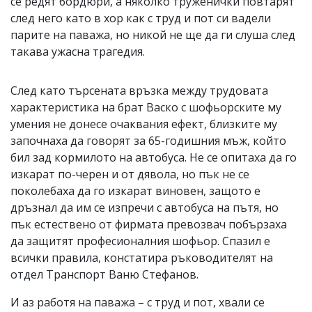
се редят бордюри, а няколко труженички повтарят
след него като в хор как с труд и пот си вадели
парите на паважа, но никой не ще да ги слуша след
такава ужасна трагедия.
След като търсената връзка между трудовата
характеристика на брат Васко с шофьорските му
умения не донесе очаквания ефект, близките му
започнаха да говорят за 65-годишния мъж, който
бил зад кормилото на автобуса. Не се опитаха да го
изкарат по-черен и от дявола, но пък не се
поколебаха да го изкарат виновен, защото е
дръзнал да им се изпречи с автобуса на пътя, но
пък естествено от фирмата превозвач побързаха
да защитят професионалния шофьор. Спазил е
всички правила, констатира ръководителят на
отдел Транспорт Ваню Стефанов.
И аз работя на паважа – с труд и пот, хвали се