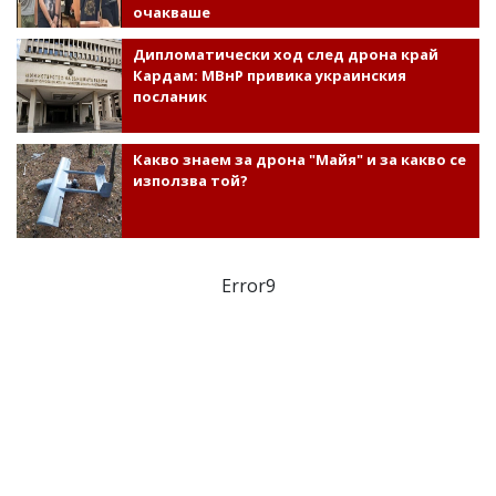
очакваше
Дипломатически ход след дрона край
Кардам: МВнР привика украинския
посланик
Какво знаем за дрона "Майя" и за какво се
използва той?
Error9