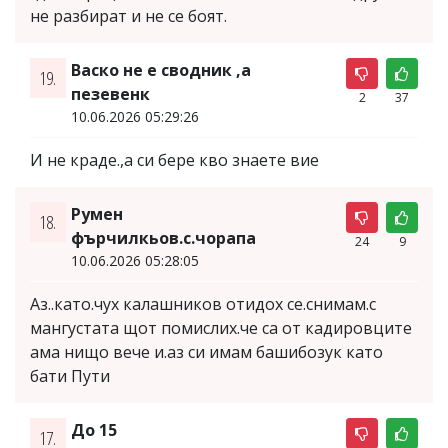
не разбират и не се боят.
Васко не е сводник ,а
19.
пезевенк
2
37
10.06.2026 05:29:26
И не краде.,а си бере кво знаете вие
Румен
18.
фърчилкьов.с.чорапа
24
9
10.06.2026 05:28:05
Аз..като.чух калашников отидох се.снимам.с
мангустата щот помислих.че са от кадировците
ама нищо вече и.аз си имам башибозук като
бати Пути
До 15
17.