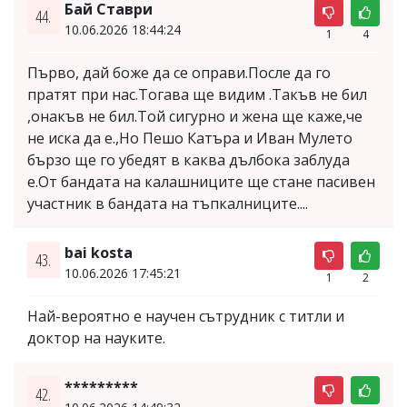
Бай Ставри
44.
10.06.2026 18:44:24
1
4
Първо, дай боже да се оправи.После да го
пратят при нас.Тогава ще видим .Такъв не бил
,онакъв не бил.Той сигурно и жена ще каже,че
не иска да е.,Но Пешо Катъра и Иван Мулето
бързо ще го убедят в каква дълбока заблуда
е.От бандата на калашниците ще стане пасивен
участник в бандата на тъпкалниците....
bai kosta
43.
10.06.2026 17:45:21
1
2
Най-вероятно е научен сътрудник с титли и
доктор на науките.
*********
42.