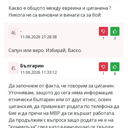
Какво е общото между евреина и циганина ?
Никога не са виновни и винаги са за бой.
.
46.
11.06.2026 21:28:38
1
3
Сапун или веро. Избирай, Васко.
Българин
45.
11.06.2026 11:33:12
1
8
Да започнем от факта, че говорим за циганин.
Уточнявам, защото до сега няма информация
етнически българин или от друг етнос, освен
циганския, да привикват родата по телефона да
бие и да пречи на МВР да си вършат работата.
Да продължим с въпроса защо родата не е на
"коневръза" след като единодушно се твърди,