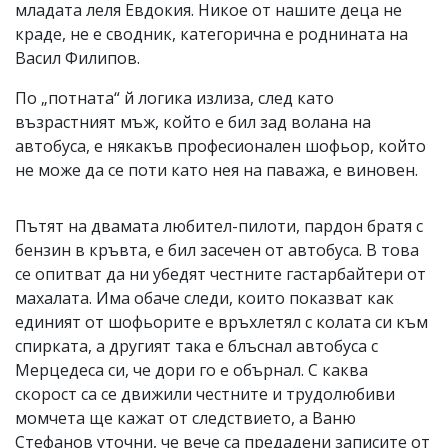
младата леля Евдокия. Никое от нашите деца не
краде, не е сводник, категорична е роднината на
Васил Филипов.
По „потната“ й логика излиза, след като
възрастният мъж, който е бил зад волана на
автобуса, е някакъв професионален шофьор, който
не може да се поти като нея на паважа, е виновен.
Пътят на двамата любител-пилоти, пардон братя с
бензин в кръвта, е бил засечен от автобуса. В това
се опитват да ни убедят честните гастарбайтери от
махалата. Има обаче следи, които показват как
единият от шофьорите е връхлетял с колата си към
спирката, а другият така е блъснал автобуса с
Мерцедеса си, че дори го е обърнал. С каква
скорост са се движили честните и трудолюбиви
момчета ще кажат от следствието, а Ваню
Стефанов уточни, че вече са предадени записите от