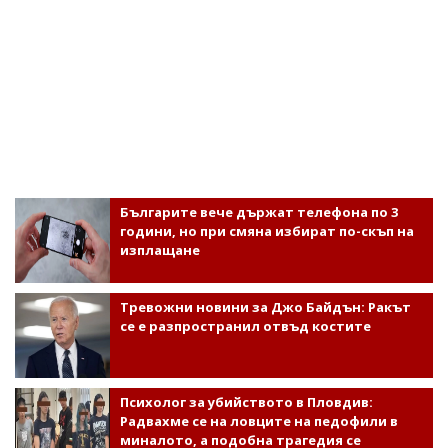
Българите вече държат телефона по 3
години, но при смяна избират по-скъп на
изплащане
Тревожни новини за Джо Байдън: Ракът
се е разпространил отвъд костите
Психолог за убийството в Пловдив:
Радвахме се на ловците на педофили в
миналото, а подобна трагедия се