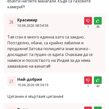
ебахти наглите манагали. Къде са газовите
камери!?!
Красимир
28.
10.06.2026 08:54:56
1
48
Тая сган е много единна като са заедно..
Поотделно, обаче, са крайно лабилни и
продажни! Затова полицията знае всичко -
докладват та пушек се вдига. Очаквам да се
намеси и посолството на Индия за да няма
замазване на вината!!!
Най-добрия
27.
10.06.2026 08:34:19
1
46
Циганин е мъртвия циганин!