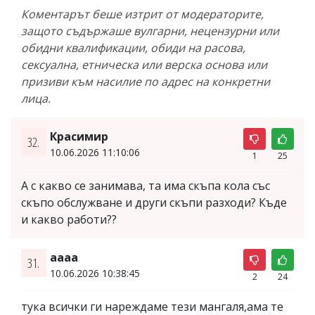
Коментарът беше изтрит от модераторите,
защото съдържаше вулгарни, нецензурни или
обидни квалификации, обиди на расова,
сексуална, етническа или верска основа или
призиви към насилие по адрес на конкретни
лица.
Красимир
32.
10.06.2026 11:10:06
1
25
А с какво се занимава, та има скъпа кола със
скъпо обслужване и други скъпи разходи? Къде
и какво работи??
aaaa
31.
10.06.2026 10:38:45
2
24
тука всички ги нареждаме тези мангаля,ама те