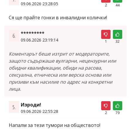
09.06.2026 23:28:05
2
44
Ся ще прайте гонки в инвалидни колички!
*********
6.
09.06.2026 23:19:14
1
32
Коментарът беше изтрит от модераторите,
защото съдържаше вулгарни, нецензурни или
обидни квалификации, обиди на расова,
сексуална, етническа или верска основа или
призиви към насилие по адрес на конкретни
лица.
Изроди!
5.
09.06.2026 22:55:28
2
79
Напалм за тези тумори на обществото!