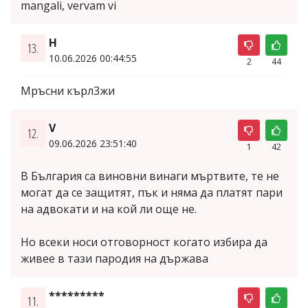
mangali, vervam vi
H
13.
10.06.2026 00:44:55
2
44
Мръсни кърл3жи
V
12.
09.06.2026 23:51:40
1
42
В България са виновни винаги мъртвите, те не
могат да се защитят, пък и няма да платят пари
на адвокати и на кой ли още не.
Но всеки носи отговорност когато избира да
живее в тази пародия на държава
*********
11.