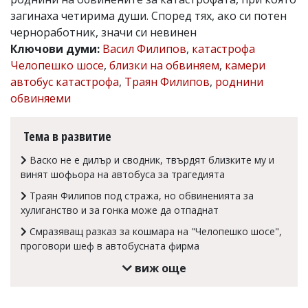
загинаха четирима души. Според тях, ако си потен
Коментарите
под
черноработник, значи си невинен
статиите
Ключови думи:
Васил Филипов
,
катастрофа
се
Челопешко шосе
,
близки на обвиняем
,
камери
въвеждат
от
автобус катастрофа
,
Траян Филипов
,
роднини
читателите
обвиняеми
и
редакцията
не
Тема в развитие
носи
отговорност
Васко не е дилър и сводник, твърдят близките му и
за
винят шофьора на автобуса за трагедията
тях!
Ако
Траян Филипов под стража, но обвиненията за
откриете
хулиганство и за гонка може да отпаднат
обиден
за
Смразяващ разказ за кошмара на "Челопешко шосе",
вас
проговори шеф в автобусната фирма
коментар,
моля
виж още
сигнализирайте
ни!