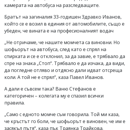
камерата на автобуса на разследващите.
Братът на загиналия 33-годишен Здравко Иванов,
който се е возил в единия от автомобилите, също е
убеден, че вината е на професионалният водач
„Не отричаме, че нашите момчета са виновни. Но
шофьорът на автобуса, след като е спрял на
спирката и се е отклонил, за да завие, е трябвало да
спре на знака „Стоп“. Трябвало е да изчака, да види,
да погледне отляво и отдясно дали идват отсреща
коли. А той не е спрял“, каза Павел Иванов.
А дали е съвсем така? Ваню Стефанов е
категоричен – колегата му е спазил всички
правила.
„Само с едното момче съм говорила. Той ми каза,
че кръстът го боли, че шофьорът е виновен, че им е
засякъл пътя“, каза пък Траянка Трайкова.