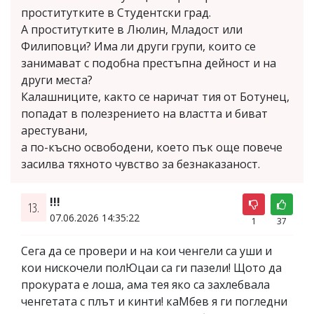
проститутките в Студентски град.
А проститутките в Люлин, Младост или
Филиповци? Има ли други групи, които се
занимават с подобна престъпна дейност и на
други места?
Калашниците, както се наричат тия от Ботунец,
попадат в полезрението на властта и биват
арестувани,
а по-късно освободени, което пък още повече
засилва тяхното чувство за безнаказаност.
!!!
13.
07.06.2026 14:35:22
1
37
Сега да се провери и на кои ченгели са уши и
кои нискочели полЮцаи са ги пазели! Щото да
прокурата е лоша, ама тея яко са захлебвала
ченгетата с плът и кинти! каМбев я ги погледни