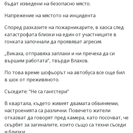
бъдат изведени на безопасно място.
Напрежение на мястото на инцидента
Според разказите на пожарникарите, в хаоса след
катастрофата близки на един от участниците в
гонката започнали да проявяват агресия.
„Викаха, отправяха заплахи и ни пречеха да си
вършим работата“, твърди Влахов.
По това време шофьорът на автобуса все още бил
в шок от преживяното.
Съседите: "Не са гангстери"
В квартала, където живеят двамата обвиняеми,
настроенията са различни. Повечето жители
отказват да говорят пред камера, като посочват, че
скърбят за загиналите, които също са техни съседи
и близки.