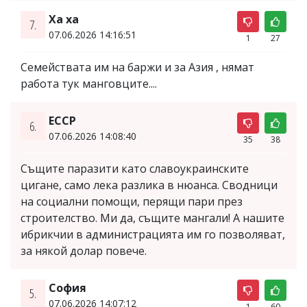
Ха ха
7.
07.06.2026 14:16:51
1
27
Семействата им на баржи и за Азия , нямат
работа тук манговците....
ЕССР
6.
07.06.2026 14:08:40
35
38
Същите паразити като славоукраинските
цигане, само лека разлика в нюанса. Сводници
на социални помощи, перящи пари през
строителство. Ми да, същите мангали! А нашите
ибрикчии в администрацията им го позволяват,
за някой долар повече.
София
5.
07.06.2026 14:07:12
1
60