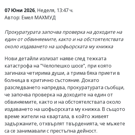
07 Юни 2026
, Неделя, 13:47 ч.
Автор: Емел МАХМУД
Прокуратурата започва проверка на доходите на
един от обвиняемите, както и на обстоятелствата
около издаването на шофьорската му книжка
Нови детайли излизат наяве след тежката
катастрофа на "Челопешко шосе", при която
загинаха четирима души, а трима бяха приети в
болница в критично състояние. Докато
разследването напредва, прокуратурата съобщи,
че започва проверка на доходите на един от
обвиняемите, както и на обстоятелствата около
издаването на шофьорската му книжка. В същото
време жители на квартала, в който живеят
задържаните, отхвърлят твърденията, че мъжете
са се занимавали с престъпна дейност.