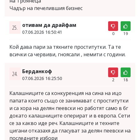
на Троянеца
Чадър на печелившия бизнес
отивам да драйфам
25.
07.06.2026 16:50:41
0
19
Кой дава пари за тяхните проститутки. Та те
всички са червиви, гноясали , немити с години.
Берданкоф
24.
07.06.2026 16:25:50
2
18
Калашниците са конкуренция на сина на ицо
папата които също се занимават с проститутки
и са хора на делян пеевски но работят само в бг
докато калашниците оперират и в европа. Сети
се за какво иде реч. Калашниците и техните
цигани отказахя да гласуват за делян пеевски на
последните избори