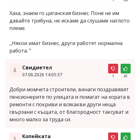
Хаха, знаем го циганския бизнес. Поне не им
давайте трибуна, не искаме да слушаме наглото
племе.
,,Някои имат бизнес, други работят нормална
работа. "
Свидиетел
4.
07.06.2026 14:05:37
1
41
Добри момчета строители, винаги поздравявят
пенсионерите по улицата и помагат на хората в
ремонти с покриви и всякакви други неща
свързани с къщата, от благородност таксуват и
много малко за труда си.
Копейката
3.