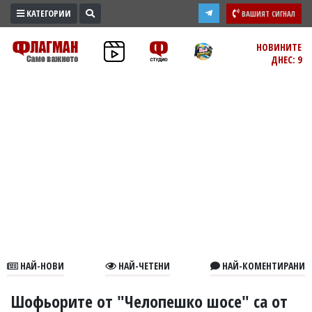
КАТЕГОРИИ
ВАШИЯТ СИГНАЛ
ПРОМО
НОВИНИТЕ
ДНЕС: 9
ЗОНА
ИЗБОРИ
2026
ПРАКТИЧНО
КУЛТУРА
ЗДРАВЕ
ПОЛИТИКА
ОБЩИНИ
ОБЩЕСТВО
ЛАЙФСТАЙЛ
НАЙ-НОВИ
НАЙ-ЧЕТЕНИ
НАЙ-КОМЕНТИРАНИ
ВОЙНАТА
В
Шофьорите от "Челопешко шосе" са от