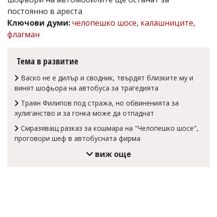
постоянно в ареста
Коментарите
под
Ключови думи:
челопешко шосе
,
калашниците
,
статиите
флагман
се
въвеждат
от
Тема в развитие
читателите
и
Васко не е дилър и сводник, твърдят близките му и
редакцията
винят шофьора на автобуса за трагедията
не
носи
Траян Филипов под стража, но обвиненията за
отговорност
хулиганство и за гонка може да отпаднат
за
тях!
Смразяващ разказ за кошмара на "Челопешко шосе",
Ако
проговори шеф в автобусната фирма
откриете
обиден
виж още
за
вас
коментар,
моля
сигнализирайте
ни!