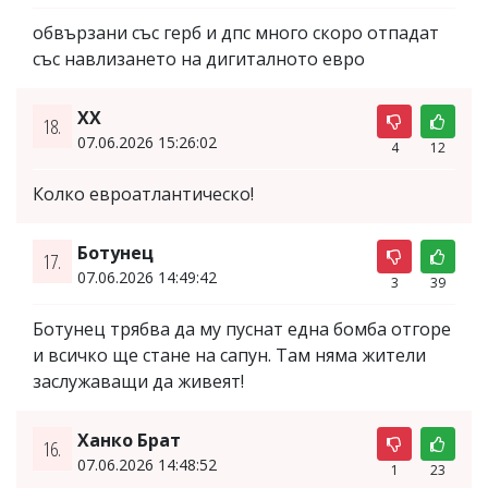
обвързани със герб и дпс много скоро отпадат
със навлизането на дигиталното евро
ХХ
18.
07.06.2026 15:26:02
4
12
Колко евроатлантическо!
Ботунец
17.
07.06.2026 14:49:42
3
39
Ботунец трябва да му пуснат една бомба отгоре
и всичко ще стане на сапун. Там няма жители
заслужаващи да живеят!
Ханко Брат
16.
07.06.2026 14:48:52
1
23