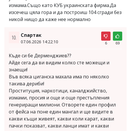
измама.Също като КУБ украинската фирма.Да
изсечеш цяла гора и да построиш 104 сгради без
никой нищо да каже нее нормално
Спартак
10.
07.06.2026 14:22:10
6
69
Къде си бе Дерменджиев??
Айде сега да ви видим колко сте можещи и
знаещи!
Във всяка циганска махала има по няколко
такива дериби!
Проституция, наркотици, каналджийство,
измами, просия и още и още престъпления
генериращи милиони. Отворете един профил
от фейса на поне един мангал и ще видите в
какви къщи живеят, какви коли карат, какви
пачки показват, какви ланци имат и какви