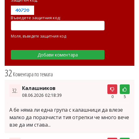
Въведете защитния код:
Моля, въведете защитния код
32
Коментара по темата
Калашников
32.
08.06.2026 02:18:39
0
5
А бе няма ли една група с калашници да влезе
малко да поразчисти тия отрепки че много вече
взе да им става...