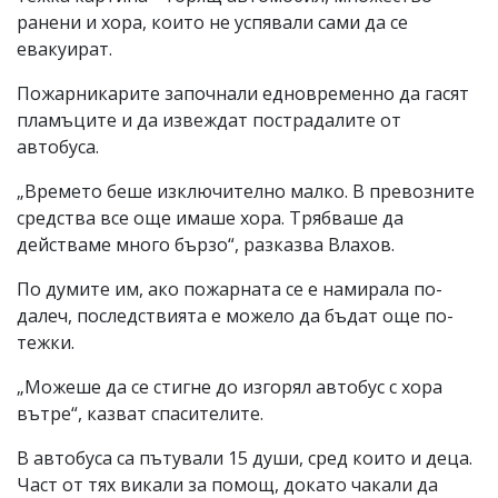
ранени и хора, които не успявали сами да се
евакуират.
Пожарникарите започнали едновременно да гасят
пламъците и да извеждат пострадалите от
автобуса.
„Времето беше изключително малко. В превозните
средства все още имаше хора. Трябваше да
действаме много бързо“, разказва Влахов.
По думите им, ако пожарната се е намирала по-
далеч, последствията е можело да бъдат още по-
тежки.
„Можеше да се стигне до изгорял автобус с хора
вътре“, казват спасителите.
В автобуса са пътували 15 души, сред които и деца.
Част от тях викали за помощ, докато чакали да