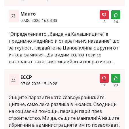
Манго
23.
07.06.2026 16:03:33
2
14
"Определението „банда на Калашниците“ е
предимно медийно и оперативно название" що
за глупост, гледайте на Цанов клипа с другия от
инкед фамилия... Да видим колко тези се
назовават така само медийно и оперативно...
ЕССР
22.
07.06.2026 15:40:28
7
20
Същите паразити като славоукраинските
цигане, само лека разлика в нюанса. Сводници
на социални помощи, перящи пари през
строителство. Ми да, същите мангали! А нашите
ибрикчии в администрацията им го позволяват,