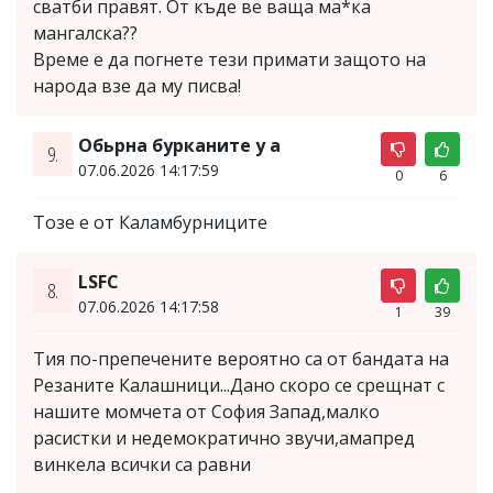
сватби правят. От къде ве ваща ма*ка
мангалска??
Време е да погнете тези примати защото на
народа взе да му писва!
Обьрна бурканите у а
9.
07.06.2026 14:17:59
0
6
Тозе е от Каламбурниците
LSFC
8.
07.06.2026 14:17:58
1
39
Tия по-препечените вероятно са от бандата на
Резаните Калашници...Дано скоро се срещнат с
нашите момчета от София Запад,малко
расистки и недемократично звучи,амапред
винкела всички са равни