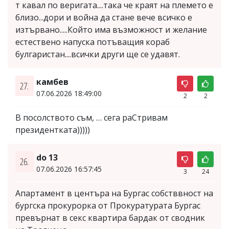
т кавал по веригата....така че краят на племето е
близо...дори и война да стане вече всичко е
изтървано.....Който има възможност и желание
естествено напуска потъващия кораб
булгаристан....всички други ще се удавят.
камбев
27.
07.06.2026 18:49:00
2
2
В посолството съм, … сега раСтривам
президентката)))))
do 13
26.
07.06.2026 16:57:45
3
24
Апартамент в центъра на Бургас собстввност на
бургска прокурорка от Прокуратурата Бургас
превърнат в секс квартира бардак от сводник