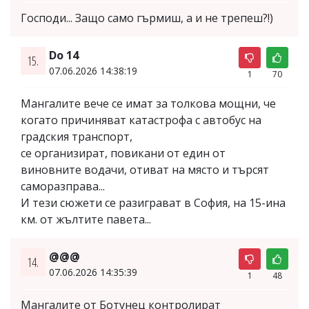
Господи... Защо само гърмиш, а и не трепеш?!)
Do 14
15.
07.06.2026 14:38:19
1
70
Мангалите вече се имат за толкова мощни, че
когато причиняват катастрофа с автобус на
градския транспорт,
се организират, повикани от един от
виновните водачи, отиват на място и търсят
саморазправа...
И тези сюжети се разиграват в София, на 15-ина
км. от жълтите павета...
@@@
14.
07.06.2026 14:35:39
1
48
Мангалите от Ботунец контролират