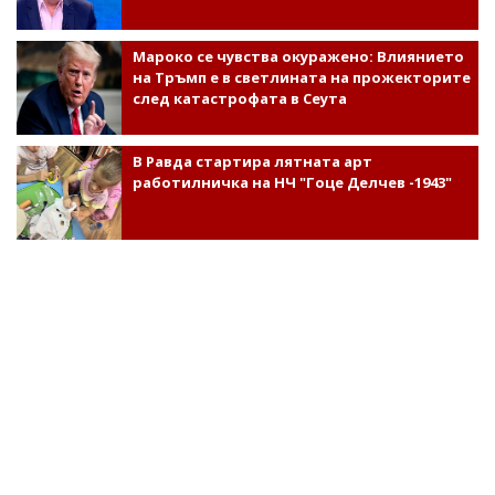
Мароко се чувства окуражено: Влиянието
на Тръмп е в светлината на прожекторите
след катастрофата в Сеута
В Равда стартира лятната арт
работилничка на НЧ "Гоце Делчев -1943"