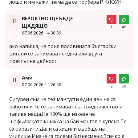
лошо и им кажи…няма да се прибера !? КЛОУН!
ВЕРОЯТНО ЩЕ БЪДЕ
12.
ЩАДЯЩО
1
46
07.06.2026 14:30:39
ако напиша, че поне половината български
цигани се занимават с една или друга
престъпна дейност.
Ами
11.
07.06.2026 14:26:50
2
50
Сигурен съм че тез мангусти един ден не са
работили.Те се занимават със свидничество и
такива неща.На 100% ще изкезе че
шофьирската книжка на бай мангал е купена.Те
са оаразити.Дали са хидили въобще на
училище.Иначе са големи бизнесмени.Всичко е