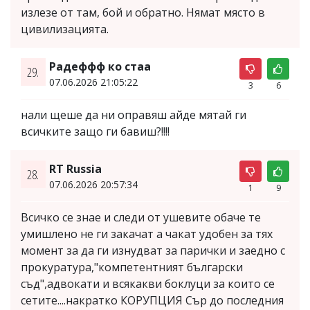
излезе от там, бой и обратно. Нямат място в
цивилизацията.
Радеффф ко стаа
29.
07.06.2026 21:05:22
3
6
нали щеше да ни оправяш айде мятай ги
всичките защо ги бавиш?!!!!
RT Russia
28.
07.06.2026 20:57:34
1
9
Всичко се знае и следи от ушевите обаче те
умишлено не ги закачат а чакат удобен за тях
момент за да ги изнудват за парички и заедно с
прокуратура,"компетентният български
съд",адвокати и всякакви боклуци за които се
сетите....накратко КОРУПЦИЯ Сър до последния