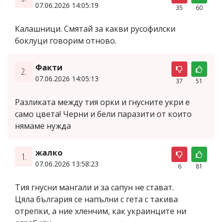
07.06.2026 14:05:19
35
60
Калашници. Смятай за какви русофилски
боклуци говорим отново.
Факти
2.
07.06.2026 14:05:13
37
51
Разликата между тия орки и гнусните укри е
само цвета! Черни и бели паразити от които
нямаме нужда
жалко
1.
07.06.2026 13:58:23
6
81
Тия гнусни мангали и за сапун не стават.
Цяла българия се напълни с гета с такива
отрепки, а ние хленчим, как украинците ни