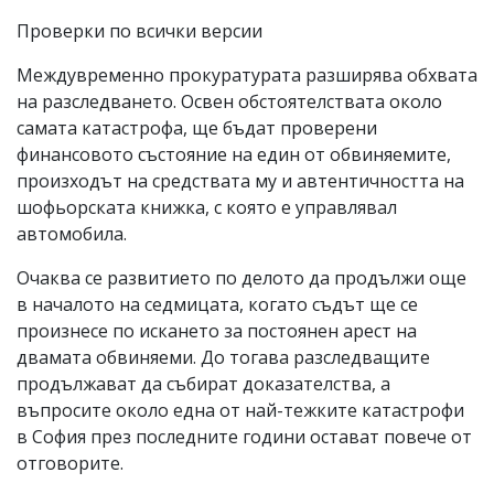
Проверки по всички версии
Междувременно прокуратурата разширява обхвата
на разследването. Освен обстоятелствата около
самата катастрофа, ще бъдат проверени
финансовото състояние на един от обвиняемите,
произходът на средствата му и автентичността на
шофьорската книжка, с която е управлявал
автомобила.
Очаква се развитието по делото да продължи още
в началото на седмицата, когато съдът ще се
произнесе по искането за постоянен арест на
двамата обвиняеми. До тогава разследващите
продължават да събират доказателства, а
въпросите около една от най-тежките катастрофи
в София през последните години остават повече от
отговорите.