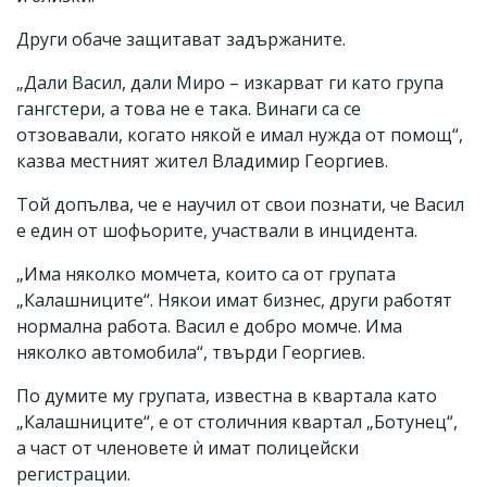
Други обаче защитават задържаните.
„Дали Васил, дали Миро – изкарват ги като група
гангстери, а това не е така. Винаги са се
отзовавали, когато някой е имал нужда от помощ“,
казва местният жител Владимир Георгиев.
Той допълва, че е научил от свои познати, че Васил
е един от шофьорите, участвали в инцидента.
„Има няколко момчета, които са от групата
„Калашниците“. Някои имат бизнес, други работят
нормална работа. Васил е добро момче. Има
няколко автомобила“, твърди Георгиев.
По думите му групата, известна в квартала като
„Калашниците“, е от столичния квартал „Ботунец“,
а част от членовете ѝ имат полицейски
регистрации.