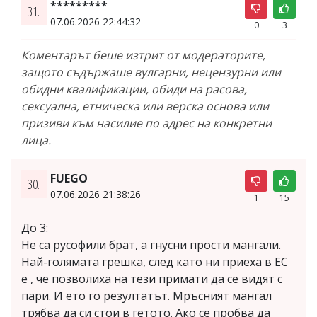
*********
31.
07.06.2026 22:44:32
0
3
Коментарът беше изтрит от модераторите,
защото съдържаше вулгарни, нецензурни или
обидни квалификации, обиди на расова,
сексуална, етническа или верска основа или
призиви към насилие по адрес на конкретни
лица.
FUEGO
30.
07.06.2026 21:38:26
1
15
До 3:
Не са русофили брат, а гнусни прости мангали.
Най-голямата грешка, след като ни приеха в ЕС
е , че позволиха на тези примати да се видят с
пари. И ето го резултатът. Мръсният мангал
трябва да си стои в гетото. Ако се пробва да