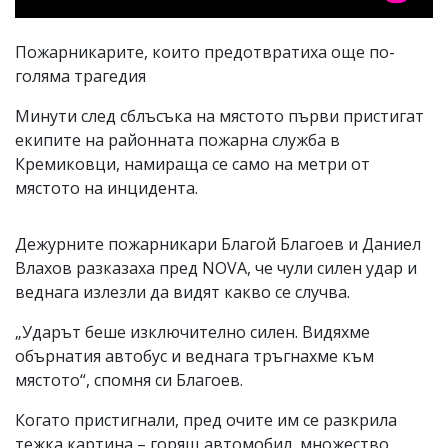
Пожарникарите, които предотвратиха още по-
голяма трагедия
Минути след сблъсъка на мястото първи пристигат
екипите на районната пожарна служба в
Кремиковци, намираща се само на метри от
мястото на инцидента.
Дежурните пожарникари Благой Благоев и Даниел
Влахов разказаха пред NOVA, че чули силен удар и
веднага излезли да видят какво се случва.
„Ударът беше изключително силен. Видяхме
обърнатия автобус и веднага тръгнахме към
мястото“, спомня си Благоев.
Когато пристигнали, пред очите им се разкрила
тежка картина – горящ автомобил, множество