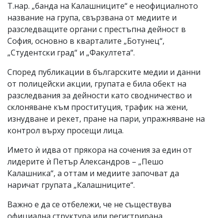
Т.нар. „банда на Калашниците“ е неофициалното
название на група, свързвана от медиите и
разследващите органи с престъпна дейност в
София, основно в кварталите „Ботунец“,
„Студентски град“ и „Факултета“.
Според публикации в българските медии и данни
от полицейски акции, групата е била обект на
разследвания за дейности като сводничество и
склоняване към проституция, трафик на жени,
изнудване и рекет, пране на пари, упражняване на
контрол върху просещи лица.
Името ѝ идва от прякора на сочения за един от
лидерите ѝ Петър Александров – „Пешо
Калашника“, а оттам и медиите започват да
наричат групата „Калашниците“.
Важно е да се отбележи, че не съществува
официална структура или регистрирана