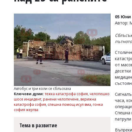
УКРАЙНА
СПОРТ
05 Юни 
РАЗСЛЕДВАНЕ
Автор:
БИЗНЕС
Сблъсък
ЮГ
пътното
Столичн
Управители:
катастр
Веселин
Василев,
от масо
email:
десетки
v.vasilev@flagman.bg
медицин
Катя
състоян
Касабова,
Автобус и три коли се сблъскаха
еmail:
k.kassabova@flagman.bg
Ключови думи:
тежка катастрофа софия
,
челопешко
Сигналъ
шосе инцидент
,
ранени челопечене
,
верижна
часа, к
Главен
катастрофа софия
,
спешна помощ исул вма
,
гонка
операци
редактор:
софия жертва
Иван
Спешна 
Колев,
патрули
email:
Тема в развитие
office@flagman.bg
Въпреки