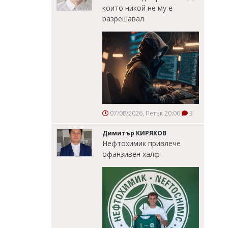
които никой не му е
разрешавал
07/08/2026, Петък 20:00
3
Димитър КИРЯКОВ
Нефтохимик привлече
офанзивен халф