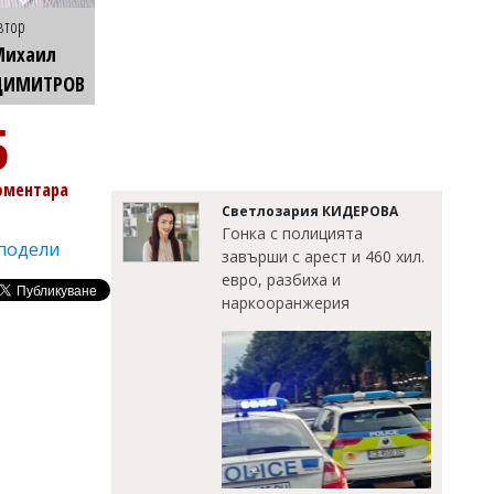
втор
Михаил
ДИМИТРОВ
5
оментара
Светлозария КИДЕРОВА
Гонка с полицията
подели
завърши с арест и 460 хил.
евро, разбиха и
наркооранжерия