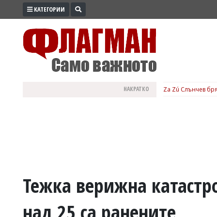
КАТЕГОРИИ
ПРОМО
ЗОНА
ИЗБОРИ
2026
ПРАКТИЧНО
НАКРАТКО
Za Zú Слънчев бря
КУЛТУРА
ЗДРАВЕ
ПОЛИТИКА
ОБЩИНИ
ОБЩЕСТВО
ЛАЙФСТАЙЛ
Тежка верижна катастр
ВОЙНАТА
над 25 са ранените
В