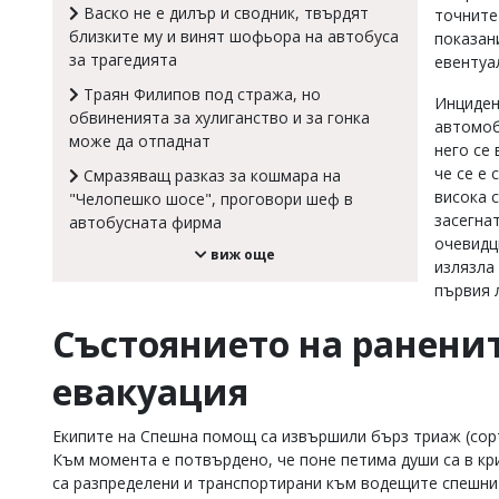
Васко не е дилър и сводник, твърдят
точните
Коментарите
близките му и винят шофьора на автобуса
показан
под
за трагедията
евентуа
статиите
се
Траян Филипов под стража, но
Инциден
въвеждат
обвиненията за хулиганство и за гонка
от
автомоб
може да отпаднат
читателите
него се 
и
че се е
Смразяващ разказ за кошмара на
редакцията
висока 
"Челопешко шосе", проговори шеф в
не
засегна
автобусната фирма
носи
очевидц
отговорност
виж още
за
излязла
тях!
първия 
Ако
откриете
Състоянието на ранени
обиден
за
евакуация
вас
коментар,
моля
Екипите на Спешна помощ са извършили бърз триаж (сорт
сигнализирайте
Към момента е потвърдено, че поне петима души са в кр
ни!
са разпределени и транспортирани към водещите спешни