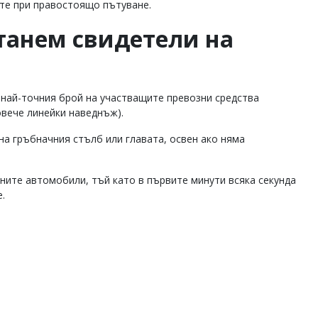
ите при правостоящо пътуване.
станем свидетели на
 най-точния брой на участващите превозни средства
овече линейки наведнъж).
на гръбначния стълб или главата, освен ако няма
ните автомобили, тъй като в първите минути всяка секунда
.