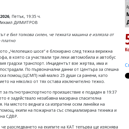
А
2026
, Петък, 19:35 ч.
 Михаил ДИМИТРОВ
ът е бил толкова силен, че тежката машина е излязла от
 платно
К
ото „Челопешко шосе“ е блокирано след тежка верижна
офа, в която са участвали три леки автомобила и автобус
вия градски транспорт. Инцидентът взе жертва, има и
С
 пострадали. По първоначални данни от Центъра за спешна
ска помощ (ЦСМП) най-малко 25 души са ранени, като
ието на няколко от тях остава изключително тежко.
т за пътнотранспортното произшествие е подаден в 19:37
оето е задействало незабавна масирана спасителна
я. На мястото веднага са изпратени осем линейки на
помощ, екипи на пожарната със специализирана техника и
 на СДВР.
 че разследването на екипите на КАТ тепърва ще изяснява