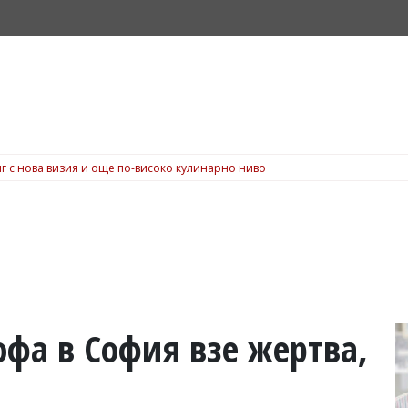
г с нова визия и още по-високо кулинарно ниво
офа в София взе жертва,