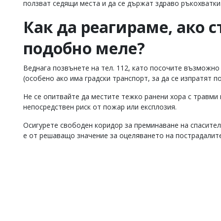
ползват седящи места и да се държат здраво ръкохватк
Как да реагираме, ако 
подобно меле?
Веднага позвънете на тел. 112, като посочите възможно
(особено ако има градски транспорт, за да се изпратят п
Не се опитвайте да местите тежко ранени хора с травми 
непосредствен риск от пожар или експлозия.
Осигурете свободен коридор за преминаване на спасител
е от решаващо значение за оцеляването на пострадалите