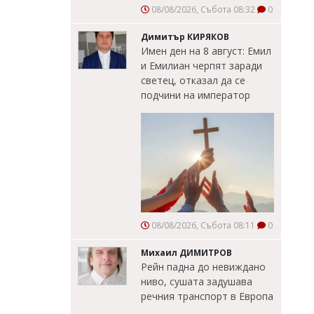
08/08/2026, Събота 08:32
0
Димитър КИРЯКОВ
Имен ден на 8 август: Емил
и Емилиан черпят заради
светец, отказал да се
подчини на император
08/08/2026, Събота 08:11
0
Михаил ДИМИТРОВ
Рейн падна до невиждано
ниво, сушата задушава
речния транспорт в Европа