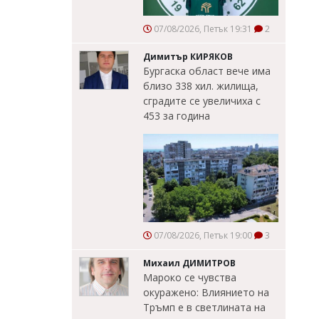
07/08/2026, Петък 19:31
2
Димитър КИРЯКОВ
Бургаска област вече има
близо 338 хил. жилища,
сградите се увеличиха с
453 за година
07/08/2026, Петък 19:00
3
Михаил ДИМИТРОВ
Мароко се чувства
окуражено: Влиянието на
Тръмп е в светлината на