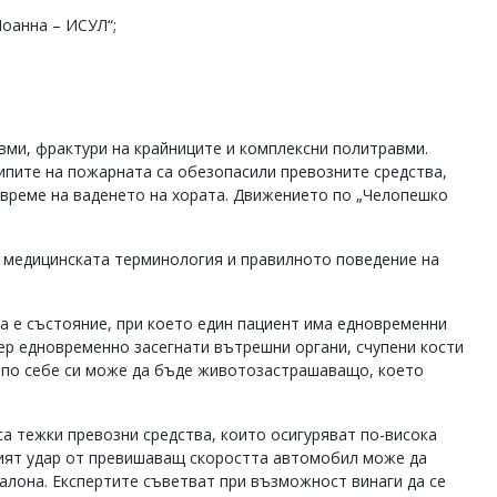
оанна – ИСУЛ“;
вми, фрактури на крайниците и комплексни политравми.
кипите на пожарната са обезопасили превозните средства,
 време на ваденето на хората. Движението по „Челопешко
с медицинската терминология и правилното поведение на
а е състояние, при което един пациент има едновременни
ер едновременно засегнати вътрешни органи, счупени кости
о по себе си може да бъде животозастрашаващо, което
са тежки превозни средства, които осигуряват по-висока
ният удар от превишаващ скоростта автомобил може да
алона. Експертите съветват при възможност винаги да се