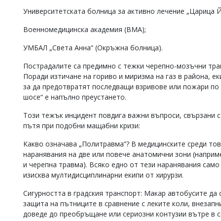
Университетската болница за активно лечение „Царица Й
Военномедицинска академия (ВМА);
УМБАЛ „Света Анна“ (Окръжна болница).
Пострадалите са предимно с тежки черепно-мозъчни тра
Поради изтичане на гориво и миризма на газ в района, е
за да предотвратят последващи взривове или пожари по
шосе“ е напълно преустането.
Този тежък инцидент повдига важни въпроси, свързани 
пътя при подобни мащабни кризи:
Какво означава „Политравма“? В медицинските среди тов
наранявания на две или повече анатомични зони (наприм
и черепна травма). Всяко едно от тези наранявания сам
изисква мултидисциплинарни екипи от хирурзи.
Сигурността в градския транспорт: Макар автобусите да 
защита на пътниците в сравнение с леките коли, внезап
доведе до преобръщане или сериозни контузии вътре в с