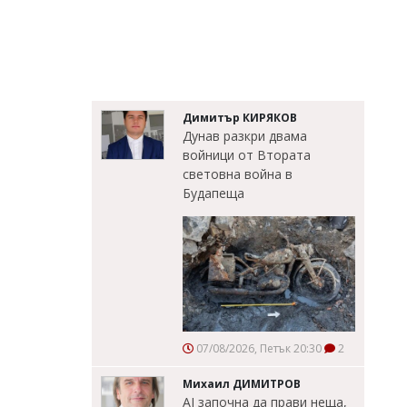
Димитър КИРЯКОВ
Дунав разкри двама
войници от Втората
световна война в
Будапеща
07/08/2026, Петък 20:30
2
Михаил ДИМИТРОВ
AI започна да прави неща,