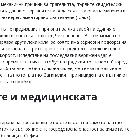
 механични причини за трагедията, първите свидетелски
ия и данни от органите на реда сочат за опасна маневра и
лно нерегламентирано състезание (гонка).
тът е предизвикан при опит за ляв завой на единия от
илите в посока квартал „Челопечене“. В този момент в
врязва друга лека кола, за която има сериозни подозрения,
 състезавала с трето превозно средство с изключително
скорост. Вследствие на последвалия верижен удар е
т и преминаващият автобус на градския транспорт. Според
и сблъсъкът е бил толкова силен, че тежката машина е
 от пътното платно. Загиналият при инцидента е пътник от
лек автомобил.
те и медицинската
иране на пострадалите по спешност) на самото платно.
итично състояние с непосредствена опасност за живота. Те
 болници в София: