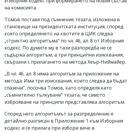
Изборния кодекс при формирането на новия състав
на комисията.
Томов поставя под съмнение тезата, изложена в
становище на президентската институция, според
която определянето на квотите в ЦИК следва
„стриктно алгоритъма“ по чл. 46, ал. 8 от Изборния
кодекс. По думите му в тази разпоредба не се
съдържа алгоритъм, а три принципни изисквания,
свързани с прилагането на метода Хеър-Ниймайер.
„В чл. 46, ал. 8 няма алгоритъм за приложение на
метода. Има три изисквания, които следва да бъдат
спазени“, посочва Томов, като определя като
„съмнително тълкуване“ тезата, че самото
изброяване на принципи представлява алгоритъм.
Според него алгоритъмът за разпределение е
детайлно разписан в Приложение 1 към Изборния
кодекс и се прилага при избори вече в