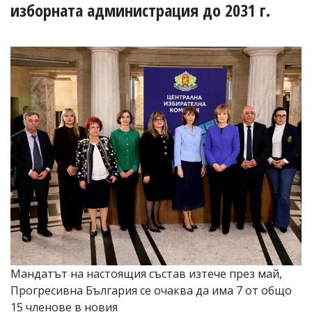
УКРАЙНА
изборната администрация до 2031 г.
СПОРТ
РАЗСЛЕДВАНЕ
БИЗНЕС
ЮГ
Управители:
Веселин
Василев,
email:
v.vasilev@flagman.bg
Катя
Касабова,
еmail:
k.kassabova@flagman.bg
Главен
редактор:
Иван
Мандатът на настоящия състав изтече през май,
Колев,
Прогресивна България се очаква да има 7 от общо
email:
office@flagman.bg
15 членове в новия