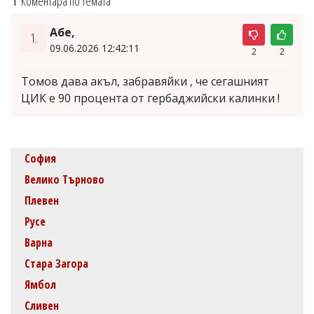
Коментара по темата
Абе,
1.
09.06.2026 12:42:11
2
2
Томов дава акъл, забравяйки , че сегашният
ЦИК е 90 процента от гербаджийски калинки !
София
Велико Търново
Плевен
Русе
Варна
Стара Загора
Ямбол
Сливен