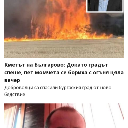
Кметът на Българово: Докато градът
спеше, пет момчета се бориха с огъня цяла
вечер
Доброволци са спасили бургаския град от ново
бедствие