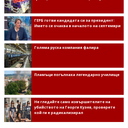
ГЕРБ готви кандидата си за президент:
Името се очаква в началото на септември
Голяма руска компания фалира
Пламъци погълнаха легендарно училище
Не гледайте само извършителите на
убийството на Георги Кузев, проверете
кой ги е радикализирал