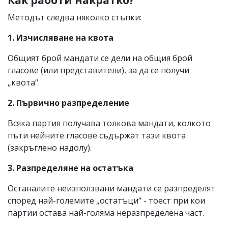
Методът следва няколко стъпки:
1. Изчисляване на квота
Общият брой мандати се дели на общия брой
гласове (или представители), за да се получи
„квота“.
2. Първично разпределение
Всяка партия получава толкова мандати, колкото
пъти нейните гласове съдържат тази квота
(закръглено надолу).
3. Разпределяне на остатъка
Останалите неизползвани мандати се разпределят
според най-големите „остатъци“ - тоест при кои
партии остава най-голяма неразпределена част.