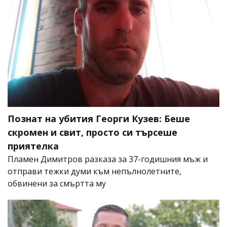
Познат на убития Георги Кузев: Беше
скромен и свит, просто си търсеше
приятелка
Пламен Димитров разказа за 37-годишния мъж и
отправи тежки думи към непълнолетните,
обвинени за смъртта му