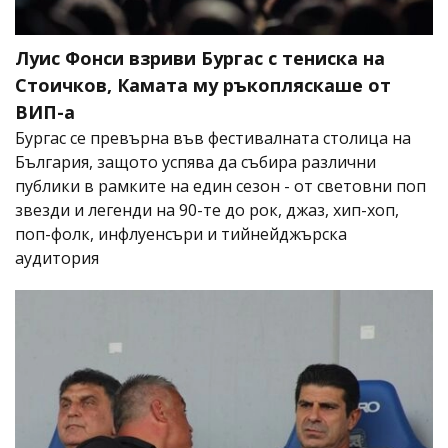
Луис Фонси взриви Бургас с тениска на
Стоичков, Камата му ръкопляскаше от
ВИП-а
Бургас се превърна във фестивалната столица на
България, защото успява да събира различни
публики в рамките на един сезон - от световни поп
звезди и легенди на 90-те до рок, джаз, хип-хоп,
поп-фолк, инфлуенсъри и тийнейджърска
аудитория