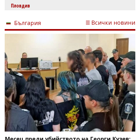
Пловдив
Всички новини
България
Месец преди убийството на Георги Кузев: