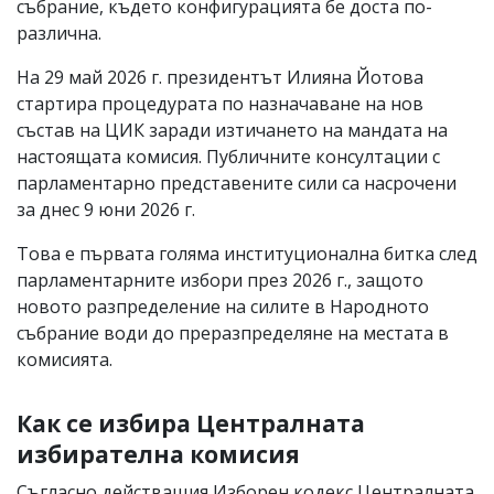
събрание, където конфигурацията бе доста по-
различна.
На 29 май 2026 г. президентът Илияна Йотова
стартира процедурата по назначаване на нов
състав на ЦИК заради изтичането на мандата на
настоящата комисия. Публичните консултации с
парламентарно представените сили са насрочени
за днес 9 юни 2026 г.
Това е първата голяма институционална битка след
парламентарните избори през 2026 г., защото
новото разпределение на силите в Народното
събрание води до преразпределяне на местата в
комисията.
Как се избира Централната
избирателна комисия
Съгласно действащия Изборен кодекс Централната