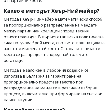
от партийни квоти.
Какво е методът Хеър-Ниймайер?
Методът Хеър-Ниймайер е математически способ
за пропорционално разпределение на мандати
между партии или коалиции според техния
относителен дял. В първия етап всяка политическа
сила получава брой места, съответстващ на цялата
част от изчислената ѝ квота. Останалите незаети
места се разпределят според най-големите
остатъци.
Методът е заложен в Изборния кодекс и се
използва в България за гарантиране на
пропорционално представителство при
разпределение на мандати в различни изборни
процеси, включително при формиране на състави
на институции.
Как работи накратко?