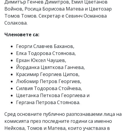
Димитър Генчев Димитров, Емил Цветанов
Войнов, Росица Борисова Матева и Цветозар
Томов Томов. Секретар е Севинч Османова
Солакова.
Членовете са:
Георги Славчев Баханов,
Елка Тодорова Стоянова,
Ерхан Юксел Чаушев,
Йорданка Цвяткова Ганчева,
Красимир Георгиев Ципов,
Любомир Петров Георгиев,
Силвия Тодорова Стойчева,
Цветанка Петкова Георгиева и
Гергана Петрова Стоянова.
Сред основните публично разпознаваеми лица на
комисията през последните години са именно
Нейкова, Томов и Матева, които участваха в