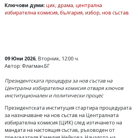
Ключови думи:
цик
,
драма
,
централна
Коментарите
избирателна комисия
,
българия
,
избор
,
нов състав
под
статиите
се
въвеждат
от
читателите
и
редакцията
не
09 Юни 2026
, Вторник, 12:00 ч.
носи
Автор: Флагман.БГ
отговорност
за
тях!
Президентската процедура за нов състав на
Ако
Централна избирателна комисия отваря ключов
откриете
институционален и политически процес
обиден
за
вас
Президентската институция стартира процедурата
коментар,
за назначаване на нов състав на Централната
моля
избирателна комисия (ЦИК) след изтичането на
сигнализирайте
ни!
мандата на настоящия състав, ръководен от
председателя Камелия Нейкова. Началото на