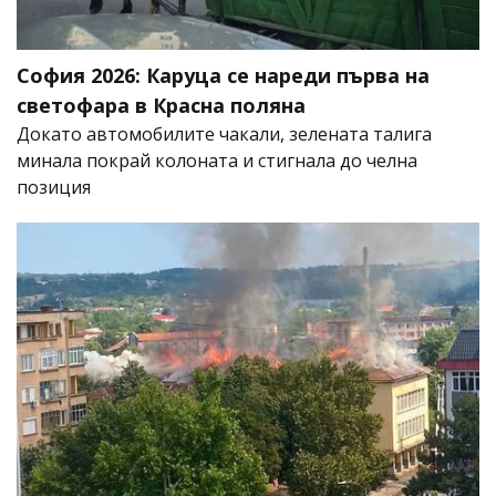
София 2026: Каруца се нареди първа на
светофара в Красна поляна
Докато автомобилите чакали, зелената талига
минала покрай колоната и стигнала до челна
позиция