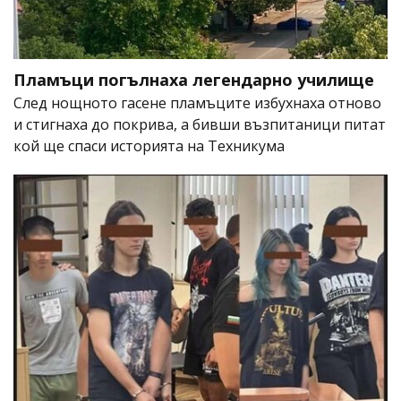
Пламъци погълнаха легендарно училище
След нощното гасене пламъците избухнаха отново
и стигнаха до покрива, а бивши възпитаници питат
кой ще спаси историята на Техникума