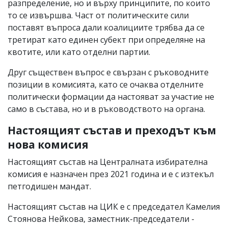
разпределение, но и върху принципите, по които
то се извършва. Част от политическите сили
поставят въпроса дали коалициите трябва да се
третират като единен субект при определяне на
квотите, или като отделни партии.
Друг съществен въпрос е свързан с ръководните
позиции в комисията, като се очаква отделните
политически формации да настояват за участие не
само в състава, но и в ръководството на органа.
Настоящият състав и преходът към
нова комисия
Настоящият състав на Централната избирателна
комисия е назначен през 2021 година и е с изтекъл
петгодишен мандат.
Настоящият състав на ЦИК е с председател Камелия
Стоянова Нейкова, заместник-председатели -