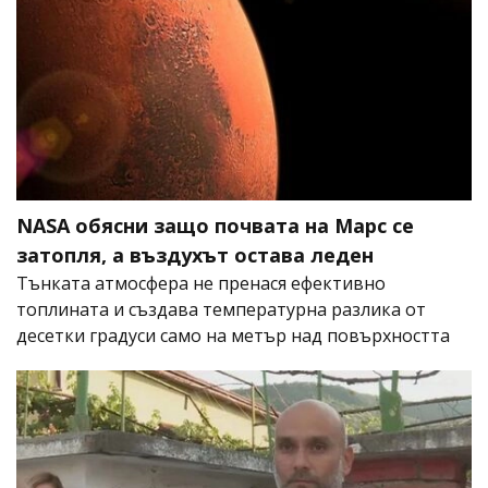
NASA обясни защо почвата на Марс се
затопля, а въздухът остава леден
Тънката атмосфера не пренася ефективно
топлината и създава температурна разлика от
десетки градуси само на метър над повърхността