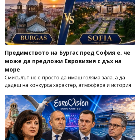
Предимството на Бургас пред София е, че
може да предложи Евровизия с дъх на
море
Смисълът не е просто да имаш голяма зала, а да
дадеш на конкурса характер, атмосфера и история