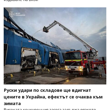
Руски удари по складове ще вдигнат
цените в Украйна, ефектът се очаква към
зимата
Високата конкуренция засега задържа рязкото