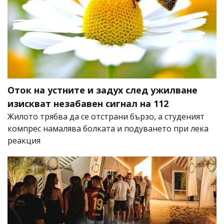
Оток на устните и задух след ужилване
изискват незабавен сигнал на 112
Жилото трябва да се отстрани бързо, а студеният
компрес намалява болката и подуването при лека
реакция