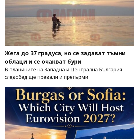
Жега до 37 градуса, но се задават тъмни
облаци и се очакват бури
В планините на Западна и Централна България
следобед ще превали и прегърми