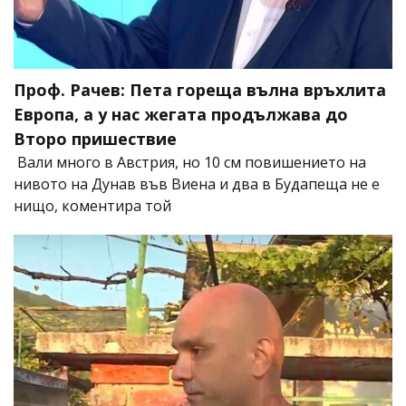
Проф. Рачев: Пета гореща вълна връхлита
Европа, а у нас жегата продължава до
Второ пришествие
Вали много в Австрия, но 10 см повишението на
нивото на Дунав във Виена и два в Будапеща не е
нищо, коментира той