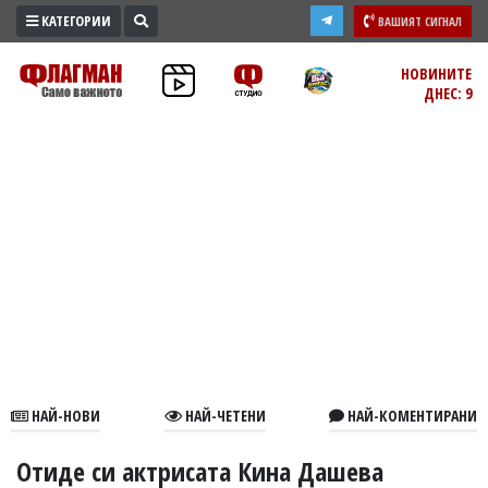
КАТЕГОРИИ
ВАШИЯТ СИГНАЛ
ПРОМО
НОВИНИТЕ
ДНЕС: 9
ЗОНА
ИЗБОРИ
2026
ПРАКТИЧНО
КУЛТУРА
ЗДРАВЕ
ПОЛИТИКА
ОБЩИНИ
ОБЩЕСТВО
ЛАЙФСТАЙЛ
НАЙ-НОВИ
НАЙ-ЧЕТЕНИ
НАЙ-КОМЕНТИРАНИ
ВОЙНАТА
В
Отиде си актрисата Кина Дашева