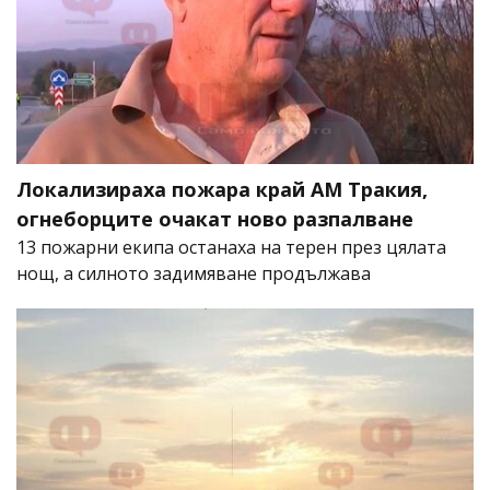
Локализираха пожара край АМ Тракия,
огнеборците очакат ново разпалване
13 пожарни екипа останаха на терен през цялата
нощ, а силното задимяване продължава