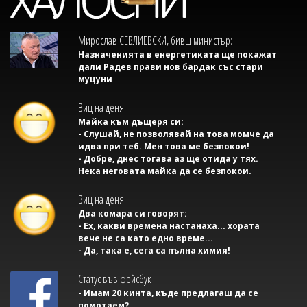
Мирослав СЕВЛИЕВСКИ, бивш министър:
Назначенията в енергетиката ще покажат
дали Радев прави нов бардак със стари
муцуни
Виц на деня
Майка към дъщеря си:
- Слушай, не позволявай на това момче да
идва при теб. Мен това ме безпокои!
- Добре, днес тогава аз ще отида у тях.
Нека неговата майка да се безпокои.
Виц на деня
Два комара си говорят:
- Ех, какви времена настанаха... хората
вече не са като едно време...
- Да, така е, сега са пълна химия!
Статус във фейсбук
- Имам 20 кинта, къде предлагаш да се
помотаем?