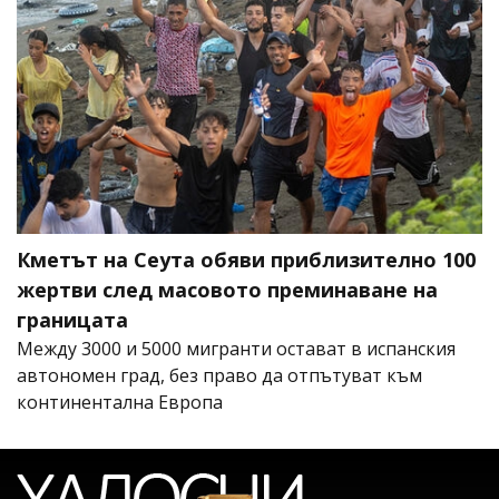
Кметът на Сеута обяви приблизително 100
жертви след масовото преминаване на
границата
Между 3000 и 5000 мигранти остават в испанския
автономен град, без право да отпътуват към
континентална Европа