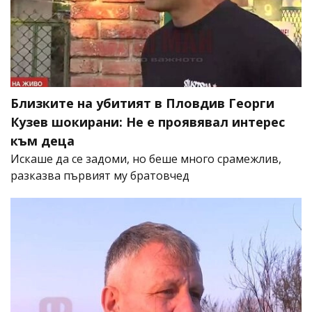
Близките на убитият в Пловдив Георги
Кузев шокирани: Не е проявявал интерес
към деца
Искаше да се задоми, но беше много срамежлив,
разказва първият му братовчед