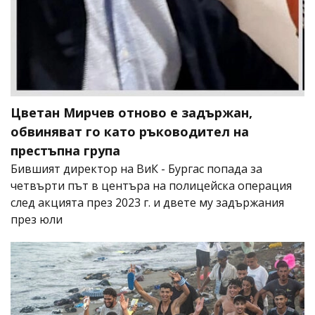
Цветан Мирчев отново е задържан,
обвиняват го като ръководител на
престъпна група
Бившият директор на ВиК - Бургас попада за
четвърти път в центъра на полицейска операция
след акцията през 2023 г. и двете му задържания
през юли