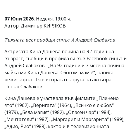
Коментарите
под
статиите
07 Юни 2026
, Неделя, 19:00 ч.
се
Автор: Димитър КИРЯКОВ
въвеждат
от
читателите
Тъжната вест съобщи синът ѝ Андрей Слабаков
и
редакцията
Актрисата Кина Дашева почина на 92-годишна
не
възраст, съобщи в профила си във Facebook синът ѝ
носи
отговорност
Андрей Слабаков. „На 92 години и 7 месеца почина
за
майка ми Кина Дашева. Сбогом, мамо!", написа
тях!
режисьорът. Тя е втората съпруга на актьора
Ако
откриете
Петър Слабаков.
обиден
за
Кина Дашева е участвала във филмите „Пленено
вас
ято“ (1962), „Веригата“ (1964), „Всичко е любов“
коментар,
(1979), „Бяла магия“ (1982), „Опасен чар“ (1984),
моля
сигнализирайте
„Мечтатели“ (1987), „Маргарит и Маргарита“ (1989),
ни!
„Адио, Рио“ (1989), както и в телевизионната