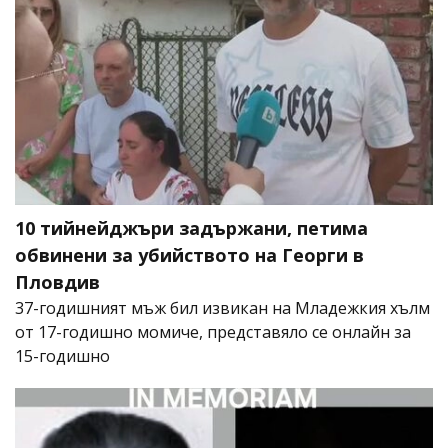
10 тийнейджъри задържани, петима
обвинени за убийството на Георги в
Пловдив
37-годишният мъж бил извикан на Младежкия хълм
от 17-годишно момиче, представяло се онлайн за
15-годишно