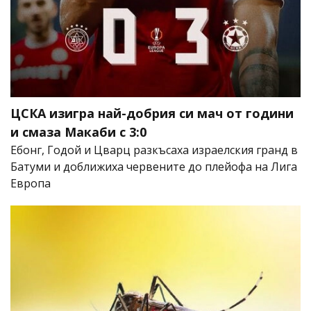
ЦСКА изигра най-добрия си мач от години
и смаза Макаби с 3:0
Ебонг, Годой и Цварц разкъсаха израелския гранд в
Батуми и доближиха червените до плейофа на Лига
Европа