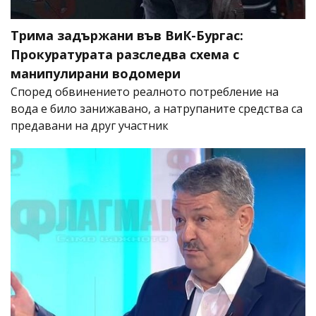
Трима задържани във ВиК-Бургас:
Прокуратурата разследва схема с
манипулирани водомери
Според обвинението реалното потребление на
вода е било занижавано, а натрупаните средства са
предавани на друг участник