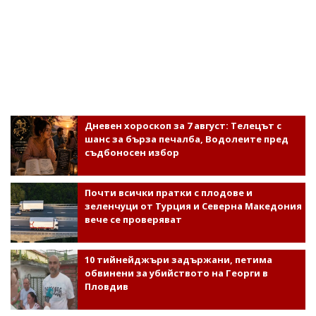
Дневен хороскоп за 7 август: Телецът с
шанс за бърза печалба, Водолеите пред
съдбоносен избор
Почти всички пратки с плодове и
зеленчуци от Турция и Северна Македония
вече се проверяват
10 тийнейджъри задържани, петима
обвинени за убийството на Георги в
Пловдив