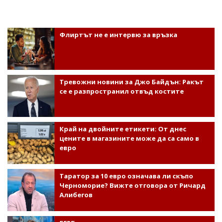
Флиртът не е интервю за връзка
Тревожни новини за Джо Байдън: Ракът
се е разпространил отвъд костите
Край на двойните етикети: От днес
цените в магазините може да са само в
евро
Таратор за 10 евро означава ли скъпо
Черноморие? Вижте отговора от Ричард
Алибегов