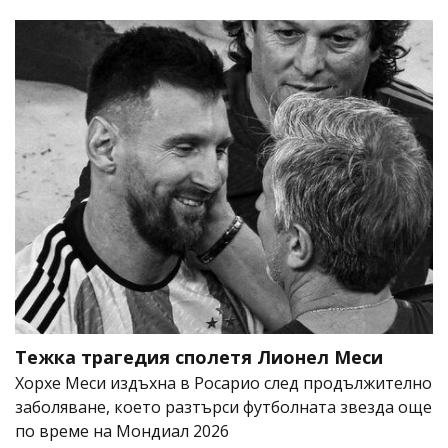
Тежка трагедия сполетя Лионел Меси
Хорхе Меси издъхна в Росарио след продължително
заболяване, което разтърси футболната звезда още
по време на Мондиал 2026