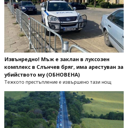
Извънредно! Мъж е заклан в луксозен
комплекс в Слънчев бряг, има арестуван за
убийството му (ОБНОВЕНА)
​Тежкото престъпление е извършено тази нощ