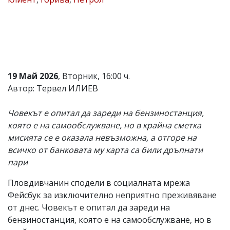
Коментарите
под
статиите
се
въвеждат
от
читателите
19 Май 2026
, Вторник, 16:00 ч.
и
редакцията
Автор: Тервел ИЛИЕВ
не
носи
Човекът е опитал да зареди на бензиностанция,
отговорност
за
която е на самообслужване, но в крайна сметка
тях!
мисията се е оказала невъзможна, а отгоре на
Ако
всичко от банковата му карта са били дръпнати
откриете
обиден
пари
за
вас
Пловдивчанин сподели в социалната мрежа
коментар,
Фейсбук за изключително неприятно преживяване
моля
сигнализирайте
от днес. Човекът е опитал да зареди на
ни!
бензиностанция, която е на самообслужване, но в