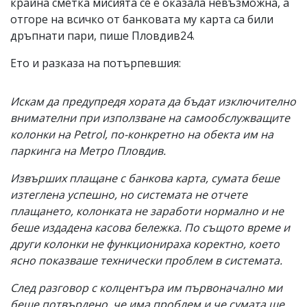
крайна сметка мисията се е оказала невъзможна, а
отгоре на всичко от банковата му карта са били
дръпнати пари, пише Пловдив24.
Ето и разказа на потърпевшия:
Искам да предупредя хората да бъдат изключително
внимателни при използване на самообслужващите
колонки на Petrol, по-конкретно на обекта им на
паркинга на Метро Пловдив.
Извърших плащане с банкова карта, сумата беше
изтеглена успешно, но системата не отчете
плащането, колонката не заработи нормално и не
беше издадена касова бележка. По същото време и
други колонки не функционираха коректно, което
ясно показваше технически проблем в системата.
След разговор с колцентъра им първоначално ми
беше потвърдено, че има проблем и че сумата ще