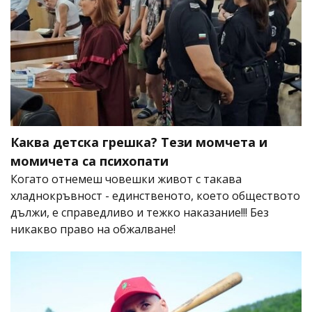
Каква детска грешка? Тези момчета и
момичета са психопати
Когато отнемеш човешки живот с такава
хладнокръвност - единственото, което обществото
дължи, е справедливо и тежко наказание!!! Без
никакво право на обжалване!