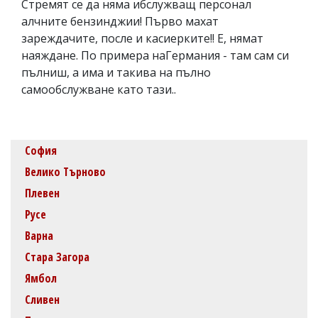
Стремят се да няма ибслужващ персонал
алчните бензинджии! Първо махат
зареждачите, после и касиерките!! Е, нямат
наяждане. По примера наГермания - там сам си
пълниш, а има и такива на пълно
самообслужване като тази..
София
Велико Търново
Плевен
Русе
Варна
Стара Загора
Ямбол
Сливен