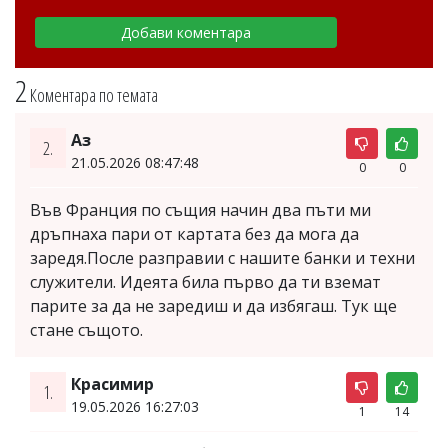
2
Коментара по темата
Аз
2.
21.05.2026 08:47:48
0
0
Във Франция по същия начин два пъти ми
дръпнаха пари от картата без да мога да
заредя.После разправии с нашите банки и техни
служители. Идеята била първо да ти вземат
парите за да не заредиш и да избягаш. Тук ще
стане същото.
Красимир
1.
19.05.2026 16:27:03
1
14