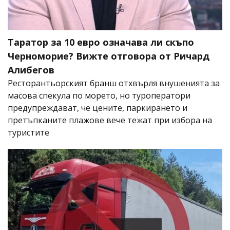
Таратор за 10 евро означава ли скъпо
Черноморие? Вижте отговора от Ричард
Алибегов
Ресторантьорският бранш отхвърля внушенията за
масова спекула по морето, но туроператори
предупреждават, че цените, паркирането и
претъпканите плажове вече тежат при избора на
туристите