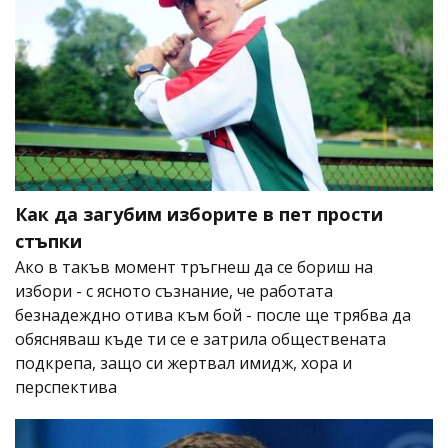
Как да загубим изборите в пет прости
стъпки
Ако в такъв момент тръгнеш да се бориш на
избори - с ясното съзнание, че работата
безнадеждно отива към бой - после ще трябва да
обясняваш къде ти се е затрила обществената
подкрепа, защо си жертвал имидж, хора и
перспектива