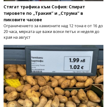
Стягат трафика към София: Спират
тировете по „Тракия“ и „Струма“ в
пиковите часове
Ограничението за камионите над 12 тона е от 16 до
20 часа, мярката ще важи всеки петък и неделя до
края на август