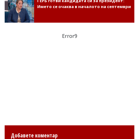
ГЕРБ готви кандидата си за президент:
Името се очаква в началото на септември
Error9
Добавете коментар