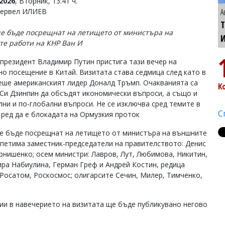
2026
, Вторник, 13:41 ч.
Тервел ИЛИЕВ
А
Т
е бъде посрещнат на летището от министъра на
е работи на КНР Ван И
 президент Владимир Путин пристига тази вечер на
но посещение в Китай. Визитата става седмица след като в
еше американският лидер Доналд Тръмп. Очакванията са
К
 Си Дзинпин да обсъдят икономически въпроси, а също и
лни и по-глобални въпроси. Не се изключва сред темите в
С
 ред да е блокадата на Ормузкия проток
е бъде посрещнат на летището от министъра на външните
 петима заместник-председатели на правителството: Денис
нишенко; осем министри: Лавров, Лут, Любимова, Никитин,
ира Набиулина, Герман Греф и Андрей Костин, редица
Росатом, Роскосмос; олигарсите Сечин, Милер, Тимченко,
ии в навечерието на визитата ще бъде публикувано негово