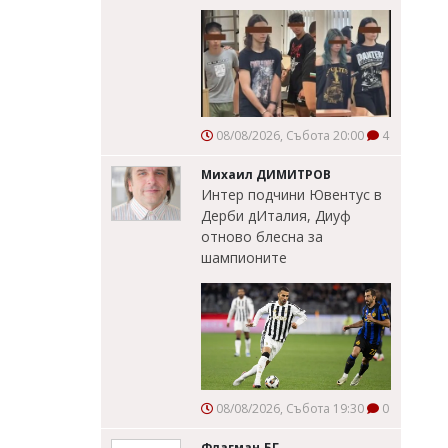
08/08/2026, Събота 20:00
4
Михаил ДИМИТРОВ
Интер подчини Ювентус в
Дерби дИталия, Диуф
отново блесна за
шампионите
08/08/2026, Събота 19:30
0
Флагман.БГ