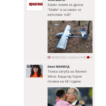
Какво знаем за дрона
"Майя" и за какво се
използва той?
08/08/2026, Събота 19:00
2
Емел МАХМУД
Тежка загуба за Лионел
Меси: Баща му Хорхе
почина на 68 години