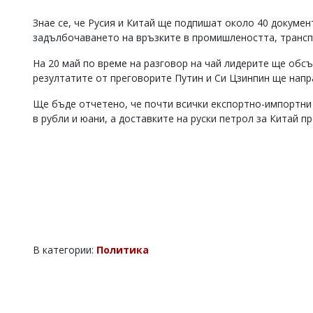
Коментарите
Знае се, че Русия и Китай ще подпишат около 40 докумен
под
задълбочаването на връзките в промишлеността, трансп
статиите
се
На 20 май по време на разговор на чай лидерите ще обс
въвеждат
резултатите от преговорите Путин и Си Цзинпин ще напр
от
читателите
и
Ще бъде отчетено, че почти всички експортно-импортни
редакцията
в рубли и юани, а доставките на руски петрол за Китай п
не
носи
отговорност
за
тях!
Ако
откриете
обиден
за
вас
В категории:
Политика
коментар,
моля
сигнализирайте
ни!