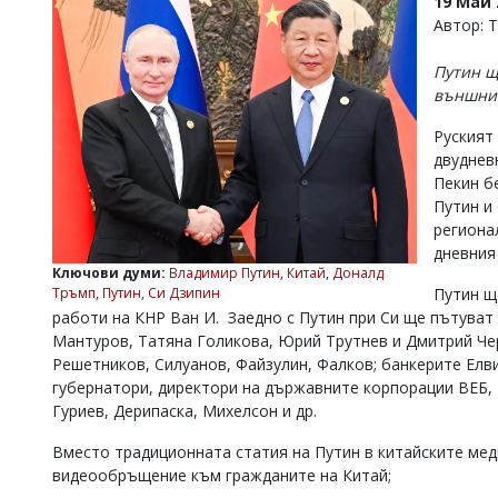
19 Май 
УКРАЙНА
Автор: 
СПОРТ
Путин щ
РАЗСЛЕДВАНЕ
външнит
БИЗНЕС
Руският
ЮГ
двуднев
Пекин б
Управители:
Путин и
Веселин
региона
Василев,
дневния
email:
Ключови думи:
Владимир Путин
,
Китай
,
Доналд
v.vasilev@flagman.bg
Тръмп
,
Путин
,
Си Дзипин
Путин щ
Катя
работи на КНР Ван И. Заедно с Путин при Си ще пътуват
Касабова,
Мантуров, Татяна Голикова, Юрий Трутнев и Дмитрий Чер
еmail:
k.kassabova@flagman.bg
Решетников, Силуанов, Файзулин, Фалков; банкерите Елв
Главен
губернатори, директори на държавните корпорации ВЕБ, 
редактор:
Гуриев, Дерипаска, Михелсон и др.
Иван
Колев,
Вместо традиционната статия на Путин в китайските мед
email:
видеообръщение към гражданите на Китай;
office@flagman.bg