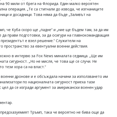
на 90 мили от брега на Флорида. Един малко вероятен
лна операция. „Те са стигнали до извода, че изгнаниците
ници и досадници. Това няма да бъде „Заливът на
, че Куба скоро ще „падне“ и „ние ще бъдем там, за да им
е да прави подготовки, за да осигури на главнокомандващия
 президентът е взел решение.“ Служители на
о пространство за евентуални военни действия.
ожно в интервю за Fox News миналата седмица. „Ще им
ата сигурност. „Но не мисля, че това ще се случи. Не
о тези хора са на власт.“
и военни дронове и е обсъждала начини за използването им
анализатори по националната сигурност приеха тази
цел да се изгради аргумент за американски военен удар
ментар.
епредсказуемият Тръмп, така че вероятно не бива още да