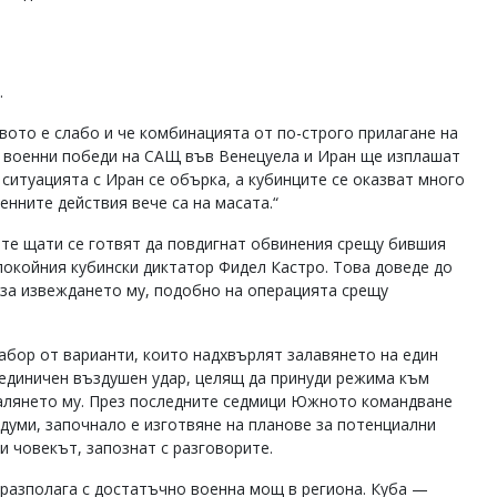
.
ото е слабо и че комбинацията от по-строго прилагане на
те военни победи на САЩ във Венецуела и Иран ще изплашат
 ситуацията с Иран се обърка, а кубинците се оказват много
нните действия вече са на масата.“
те щати се готвят да повдигнат обвинения срещу бившия
покойния кубински диктатор Фидел Кастро. Това доведе до
 за извеждането му, подобно на операцията срещу
абор от варианти, които надхвърлят залавянето на един
 единичен въздушен удар, целящ да принуди режима към
валянето му. През последните седмици Южното командване
думи, започнало е изготвяне на планове за потенциални
и човекът, запознат с разговорите.
 разполага с достатъчно военна мощ в региона. Куба —