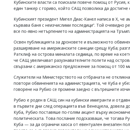
Кубинските власти са поискали повече помощ от Русия, 
един танкер с гориво, който САЩ позволиха да достигне 
Кубинският президент Мигел Диас-Канел написа в X, че а
кървава баня с неизчислими последици“. Той очевидно р
все по-явно нетърпението на администрацията на Тръмп
Освен публикацията за дроновете и възможното обвинен
разширяване на американските санкции срещу Куба; раз
Ратклиф на острова миналата седмица, по време на коет
че САЩ увеличават разузнавателните полети над острова
свързани с американско предложение за помощ от 100 м
Служители на Министерството на отбраната не откликна
повтори обвиненията на администрацията, че Куба е уб
говорене на Рубио се промени заедно с вътрешните изчи
Рубио е роден в САЩ син на кубински имигранти и отдав
в първите дни след операцията във Венецуела, довела до
Куба, Рубио поставяше по-голям акцент върху икономиче
политическата. Това послание подсказваше, че тогава Р
Куба — за да ограничи хаоса от евентуален внезапен пол