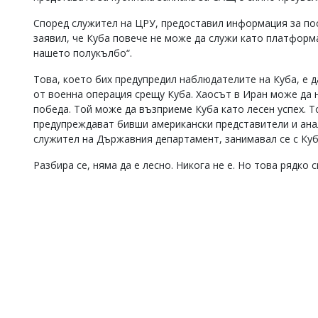
Според служител на ЦРУ, предоставил информация за по
заявил, че Куба повече не може да служи като платформ
нашето полукълбо“.
Това, което бих предупредил наблюдателите на Куба, е д
от военна операция срещу Куба. Хаосът в Иран може да 
победа. Той може да възприеме Куба като лесен успех. 
предупреждават бивши американски представители и анал
служител на Държавния департамент, занимавал се с Куб
Разбира се, няма да е лесно. Никога не е. Но това рядко 