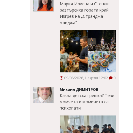
Мария Илиева и Стенли
разтърсиха гората край
Изгрев на „Странджа
манджа“
09/08/2026, Неделя 12:02
0
Михаил ДИМИТРОВ
Каква детска грешка? Тези
момчета и момичета са
психопати