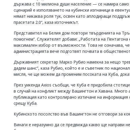
държава с 10 милиона души население — се намира само 
сценарий е използването на кубински изгнаници в евентуа
нямат никаква роля тук, освен като аплодиращи поддръж
прасетата 2.0“, каза източникът.
Представител на Белия дом повтори твърденията на Тръмп
помогнем“. Служителят добави: „Работата на Пентагона 
максимален избор от възможности. Това не означава, че
администрацията вече подготвят почвата в общественот
Държавният секретар Марко Рубио намекна за нещо трев
дадем шанс“, каза Рубио, който е и съветник по националн
мисля, че ще можем да променим посоката на Куба, докат
През уикенда Axios съобщи, че Куба е придобила стотиц
в случай на конфликт между Вашингтон и Хавана. Много 
публикация като контролирано изтичане на информация с 
срещу Куба.
Кубинското посолство във Вашингтон не отговори за ко
Винаги е неразумно да се предвижда какво ще направи н