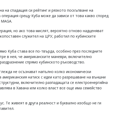
на на спадащия си рейтинг и рязкото поскъпване на
а операция срещу Куба може да зависи от това какво според
о MAGA.
ерация, но ако това мислят, вероятно отново надценяват
окопоставен служител на ЦРУ, работил по кубинските
ямо Куба става все по-твърда, особено през последните
тре в нея, че американските маневри, включително
 раздразнение спрямо кубинското ръководство.
зглежда не осъзнават напълно колко икономически
а американския натиск с идеи като разрешаване на външни
 структурни, включително разпадащата се електроенергийна
авлява в Хавана или колко власт все още има семейство
ус. Те живеят в друга реалност и буквално изобщо не ги
тавител.