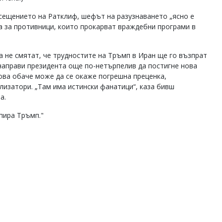
сещението на Ратклиф, шефът на разузнаването „ясно е
а за противници, които прокарват враждебни програми в
а не смятат, че трудностите на Тръмп в Иран ще го възпрат
направи президента още по-нетърпелив да постигне нова
Това обаче може да се окаже погрешна преценка,
изатори. „Там има истински фанатици“, каза бивш
а.
спира Тръмп."