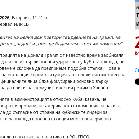
А
Т
2026
, Вторник, 11:41 ч.
Тервел ИЛИЕВ
вител на Белия дом повтори твърденията на Тръмп, че
оро ще „падне“ и „ние ще бъдем там, за да им помогнем“
К
трацията на Доналд Тръмп от известно време заобикаля
 дали ще извърши военни удари срещу Куба. Изглежда, че
повече е склонна да предприеме подобна стъпка. Това е
С
лна ескалация спрямо ситуацията отпреди няколко месеца,
официалните лица бяха фокусирани основно върху
 за да притиснат комунистическия режим в Хавана.
ията в администрацията относно Куба, казаха, че
по-разочаровани, че американската кампания за натиск,
ла до съгласие от страна на кубинските лидери за
а те разглеждат военната опция много по-сериозно
спондент по външна политика на POLITICO.