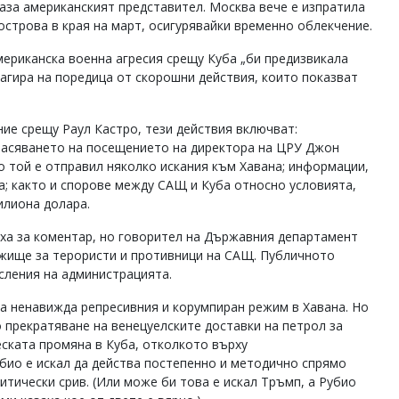
каза американският представител. Москва вече е изпратила
острова в края на март, осигурявайки временно облекчение.
мериканска военна агресия срещу Куба „би предизвикала
еагира на поредица от скорошни действия, които показват
.
ие срещу Раул Кастро, тези действия включват:
гласяването на посещението на директора на ЦРУ Джон
о той е отправил няколко искания към Хавана; информации,
; както и спорове между САЩ и Куба относно условията,
илиона долара.
ха за коментар, но говорител на Държавния департамент
ежище за терористи и противници на САЩ. Публичното
сления на администрацията.
на ненавижда репресивния и корумпиран режим в Хавана. Но
 прекратяване на венецуелските доставки на петрол за
ската промяна в Куба, отколкото върху
убио е искал да действа постепенно и методично спрямо
итически срив. (Или може би това е искал Тръмп, а Рубио