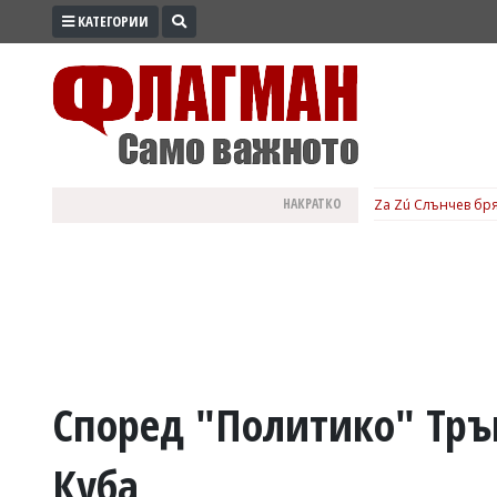
КАТЕГОРИИ
ПРОМО
ЗОНА
ИЗБОРИ
2026
ПРАКТИЧНО
НАКРАТКО
Za Zú Слънчев бря
КУЛТУРА
ЗДРАВЕ
ПОЛИТИКА
ОБЩИНИ
ОБЩЕСТВО
ЛАЙФСТАЙЛ
Според "Политико" Тръ
ВОЙНАТА
Куба
В