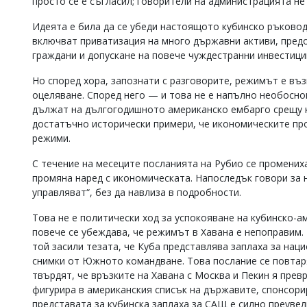
просто се е съгласил; говорители на администрацията не 
Идеята е била да се убеди настоящото кубинско ръково
включват приватизация на много държавни активи, предо
граждани и допускане на повече чуждестранни инвестици
Но според хора, запознати с разговорите, режимът е въ
оцеляване. Според него — и това не е напълно необосн
дължат на дългогодишното американско ембарго срещу к
достатъчно исторически примери, че икономическите пр
режими.
С течение на месеците посланията на Рубио се промених
промяна наред с икономическата. Напоследък говори за 
управляват“, без да навлиза в подробности.
Това не е политически ход за успокояване на кубинско-а
повече се убеждава, че режимът в Хавана е непоправим.
той засили тезата, че Куба представлява заплаха за на
снимки от Южното командване. Това послание се повтаря
твърдят, че връзките на Хавана с Москва и Пекин я прев
фигурира в американския списък на държавите, спонсори
представата за кубинска заплаха за САЩ е силно преувел