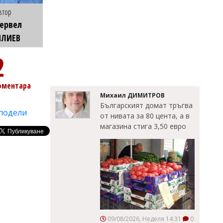
втор
ервел
ИЛИЕВ
2
оментара
Михаил ДИМИТРОВ
Българският домат тръгва
подели
от нивата за 80 цента, а в
магазина стига 3,50 евро
09/08/2026, Неделя 14:31
0