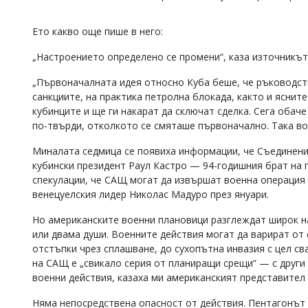
Коментарите
под
Ето какво още пише в него:
статиите
се
„Настроението определено се промени“, каза източникът
въвеждат
от
„Първоначалната идея относно Куба беше, че ръководств
читателите
санкциите, на практика петролна блокада, както и ясни
и
кубинците и ще ги накарат да сключат сделка. Сега обаче
редакцията
по-твърди, отколкото се смяташе първоначално. Така вое
не
носи
Миналата седмица се появиха информации, че Съединени
отговорност
за
кубински президент Раул Кастро — 94-годишния брат на 
тях!
спекулации, че САЩ могат да извършат военна операция
Ако
венецуелския лидер Николас Мадуро през януари.
откриете
обиден
Но американските военни плановици разглеждат широк н
за
или двама души. Военните действия могат да варират от
вас
отстъпки чрез сплашване, до сухопътна инвазия с цел с
коментар,
моля
на САЩ е „свикало серия от планиращи срещи“ — с други 
сигнализирайте
военни действия, казаха ми американският представител 
ни!
Няма непосредствена опасност от действия. Пентагонът