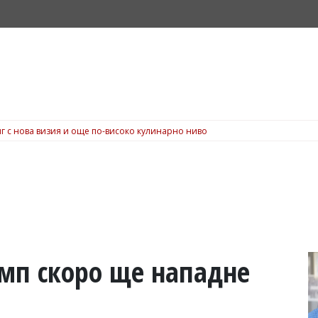
г с нова визия и още по-високо кулинарно ниво
мп скоро ще нападне