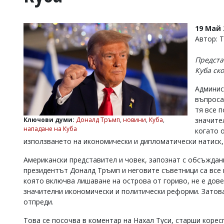
УКРАЙНА
СПОРТ
19 Май 
РАЗСЛЕДВАНЕ
Автор: 
БИЗНЕС
Предста
ЮГ
Куба ск
Админис
Управители:
въпроса
Веселин
Василев,
тя все 
email:
Ключови думи:
Доналд Тръмп
,
новини
,
Куба
,
значите
v.vasilev@flagman.bg
нападане на Куба
когато 
Катя
използването на икономически и дипломатически натиск,
Касабова,
еmail:
k.kassabova@flagman.bg
Американски представител и човек, запознат с обсъждан
президентът Доналд Тръмп и неговите съветници са все 
Главен
която включва лишаване на острова от гориво, не е дове
редактор:
Иван
значителни икономически и политически реформи. Затов
Колев,
отпреди.
email:
office@flagman.bg
Това се посочва в коментар на Нахал Туси, старши коре