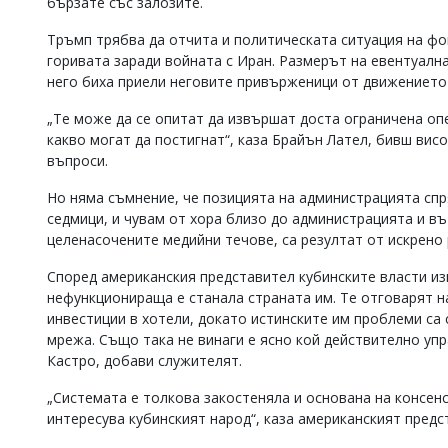
бързате със залозите.
Тръмп трябва да отчита и политическата ситуация на фо
горивата заради войната с Иран. Размерът на евентуалн
него биха приели неговите привърженици от движениет
„Те може да се опитат да извършат доста ограничена оп
какво могат да постигнат“, каза Брайън Лател, бивш вис
въпроси.
Но няма съмнение, че позицията на администрацията спр
седмици, и чувам от хора близо до администрацията и въ
целенасочените медийни течове, са резултат от искрено
Според американския представител кубинските власти и
нефункционираща е станала страната им. Те отговарят н
инвестиции в хотели, докато истинските им проблеми са
мрежа. Също така не винаги е ясно кой действително упр
Кастро, добави служителят.
„Системата е толкова закостеняла и основана на консенс
интересува кубинският народ“, каза американският предс