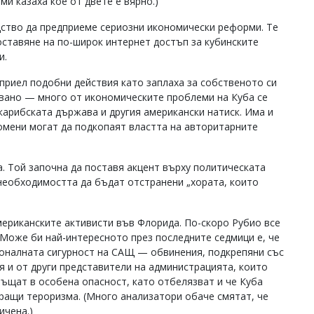
ми казаха кое от двете е вярно.)
дство да предприеме сериозни икономически реформи. Те
ставяне на по-широк интернет достъп за кубинските
и.
зприел подобни действия като заплаха за собственото си
овано — много от икономическите проблеми на Куба се
арибската държава и другия американски натиск. Има и
омени могат да подкопаят властта на авторитарните
а. Той започна да поставя акцент върху политическата
необходимостта да бъдат отстранени „хората, които
мериканските активисти във Флорида. По-скоро Рубио все
 Може би най-интересното през последните седмици е, че
ционалната сигурност на САЩ — обвинения, подкрепяни със
 и от други представители на администрацията, които
ръщат в особена опасност, като отбелязват и че Куба
ращи тероризма. (Много анализатори обаче смятат, че
ичена.)