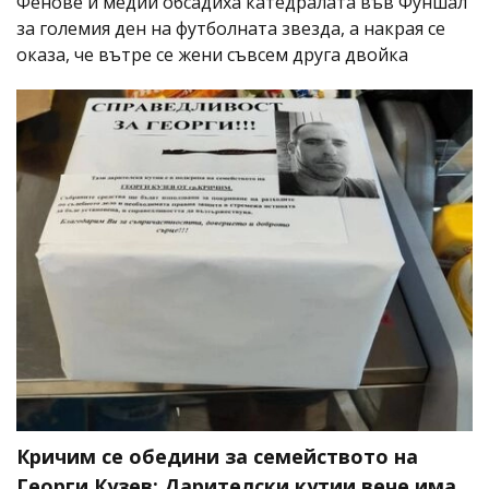
Фенове и медии обсадиха катедралата във Фуншал
за големия ден на футболната звезда, а накрая се
оказа, че вътре се жени съвсем друга двойка
Кричим се обедини за семейството на
Георги Кузев: Дарителски кутии вече има