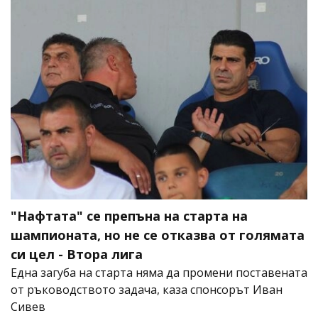
"Нафтата" се препъна на старта на
шампионата, но не се отказва от голямата
си цел - Втора лига
Една загуба на старта няма да промени поставената
от ръководството задача, каза спонсорът Иван
Сивев