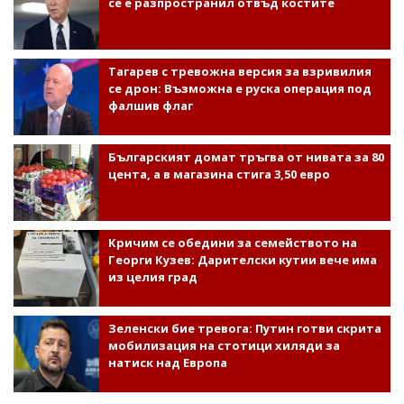
се е разпространил отвъд костите
Тагарев с тревожна версия за взривилия
се дрон: Възможна е руска операция под
фалшив флаг
Българският домат тръгва от нивата за 80
цента, а в магазина стига 3,50 евро
Кричим се обедини за семейството на
Георги Кузев: Дарителски кутии вече има
из целия град
Зеленски бие тревога: Путин готви скрита
мобилизация на стотици хиляди за
натиск над Европа