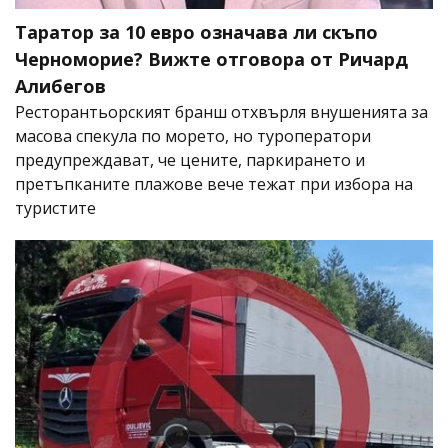
Таратор за 10 евро означава ли скъпо
Черноморие? Вижте отговора от Ричард
Алибегов
Ресторантьорският бранш отхвърля внушенията за
масова спекула по морето, но туроператори
предупреждават, че цените, паркирането и
претъпканите плажове вече тежат при избора на
туристите