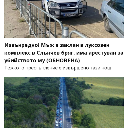
Извънредно! Мъж е заклан в луксозен
комплекс в Слънчев бряг, има арестуван за
убийството му (ОБНОВЕНА)
​Тежкото престъпление е извършено тази нощ