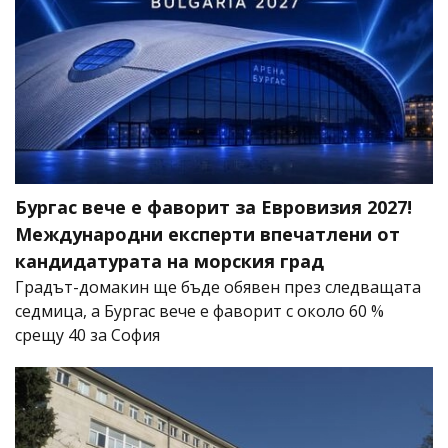
Бургас вече е фаворит за Евровизия 2027!
Международни експерти впечатлени от
кандидатурата на морския град
Градът-домакин ще бъде обявен през следващата
седмица, а Бургас вече е фаворит с около 60 %
срещу 40 за София