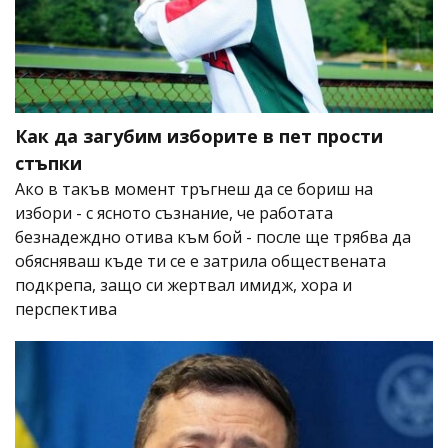
Как да загубим изборите в пет прости
стъпки
Ако в такъв момент тръгнеш да се бориш на
избори - с ясното съзнание, че работата
безнадеждно отива към бой - после ще трябва да
обясняваш къде ти се е затрила обществената
подкрепа, защо си жертвал имидж, хора и
перспектива