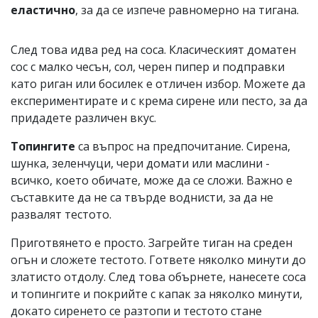
еластично
, за да се изпече равномерно на тигана.
След това идва ред на соса. Класическият доматен
сос с малко чесън, сол, черен пипер и подправки
като риган или босилек е отличен избор. Можете да
експериментирате и с крема сирене или песто, за да
придадете различен вкус.
Топингите
са въпрос на предпочитание. Сирена,
шунка, зеленчуци, чери домати или маслини -
всичко, което обичате, може да се сложи. Важно е
съставките да не са твърде воднисти, за да не
развалят тестото.
Приготвянето е просто. Загрейте тиган на среден
огън и сложете тестото. Гответе няколко минути до
златисто отдолу. След това обърнете, нанесете соса
и топингите и покрийте с капак за няколко минути,
докато сиренето се разтопи и тестото стане