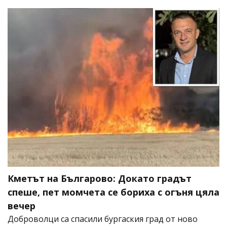
Кметът на Българово: Докато градът
спеше, пет момчета се бориха с огъня цяла
вечер
Доброволци са спасили бургаския град от ново