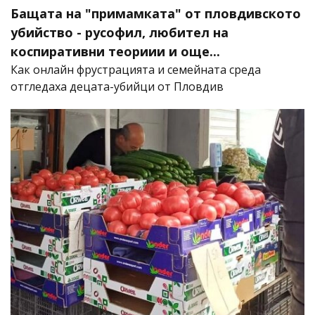
Бащата на "примамката" от пловдивското
убийство - русофил, любител на
коспиративни теориии и още...
Как онлайн фрустрацията и семейната среда
отгледаха децата-убийци от Пловдив