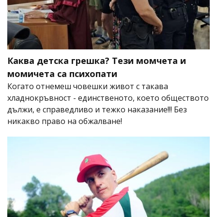
Каква детска грешка? Тези момчета и
момичета са психопати
Когато отнемеш човешки живот с такава
хладнокръвност - единственото, което обществото
дължи, е справедливо и тежко наказание!!! Без
никакво право на обжалване!