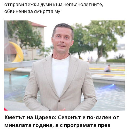
отправи тежки думи към непълнолетните,
обвинени за смъртта му
Кметът на Царево: Сезонът е по-силен от
миналата година, а с програмата през