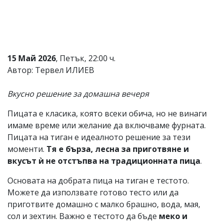
Коментарите
под
статиите
се
въвеждат
от
15 Май 2026
, Петък, 22:00 ч.
читателите
Автор: Тервел ИЛИЕВ
и
редакцията
не
Вкусно решение за домашна вечеря
носи
отговорност
Пицата е класика, която всеки обича, но не винаги
за
имаме време или желание да включваме фурната.
тях!
Ако
Пицата на тиган е идеалното решение за тези
откриете
моменти.
Тя е бърза, лесна за приготвяне и
обиден
вкусът ѝ не отстъпва на традиционната пица
.
за
вас
Основата на добрата пица на тиган е тестото.
коментар,
моля
Можете да използвате готово тесто или да
сигнализирайте
приготвите домашно с малко брашно, вода, мая,
ни!
сол и зехтин. Важно е тестото да бъде
меко и