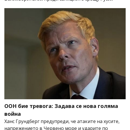
ООН бие тревога: Задава се нова голяма
война
Ханс Грундберг предупреди, че атаките на хусите,
напрежението в Червено море и ударите по