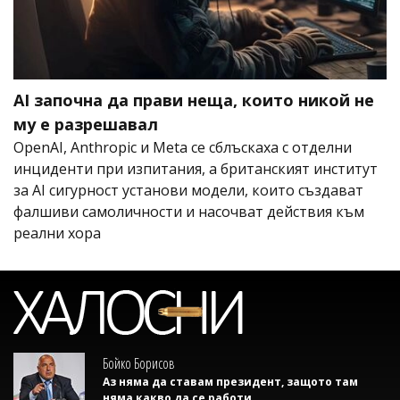
AI започна да прави неща, които никой не
му е разрешавал
OpenAI, Anthropic и Meta се сблъскаха с отделни
инциденти при изпитания, а британският институт
за AI сигурност установи модели, които създават
фалшиви самоличности и насочват действия към
реални хора
Бойко Борисов
Аз няма да ставам президент, защото там
няма какво да се работи