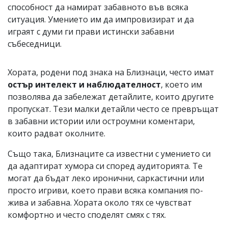
способност да намират забавното във всяка
ситуация. Умението им да импровизират и да
играят с думи ги прави истински забавни
събеседници.
Хората, родени под знака на Близнаци, често имат
остър интелект и наблюдателност
, което им
позволява да забележат детайлите, които другите
пропускат. Тези малки детайли често се превръщат
в забавни истории или остроумни коментари,
които радват околните.
Също така, Близнаците са известни с умението си
да адаптират хумора си според аудиторията. Те
могат да бъдат леко иронични, саркастични или
просто игриви, което прави всяка компания по-
жива и забавна. Хората около тях се чувстват
комфортно и често споделят смях с тях.