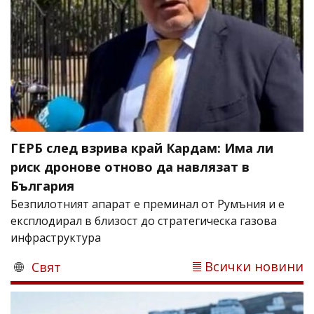
ГЕРБ след взрива край Кардам: Има ли
риск дронове отново да навлязат в
България
Безпилотният апарат е преминал от Румъния и е
експлодирал в близост до стратегическа газова
инфраструктура
Всички новини
Свят