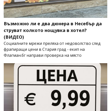
Възможно ли е два дюнера в Несебър да
струват колкото нощувка в хотел?
(ВИДЕО)
Социалните мрежи преляха от недоволство след
фрапиращи цени в Стария град - екип на
Флагман.бг направи проверка на място