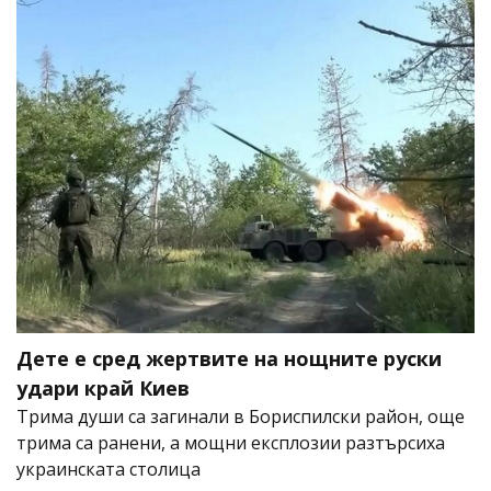
Дете е сред жертвите на нощните руски
удари край Киев
Трима души са загинали в Бориспилски район, още
трима са ранени, а мощни експлозии разтърсиха
украинската столица