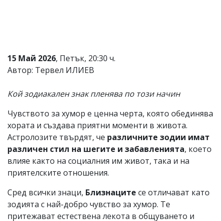
Коментарите
под
статиите
се
въвеждат
от
15 Май 2026
, Петък, 20:30 ч.
читателите
Автор: Тервел ИЛИЕВ
и
редакцията
не
Кой зодиакален знак пленява по този начин
носи
отговорност
Чувството за хумор е ценна черта, която обединява
за
хората и създава приятни моменти в живота.
тях!
Ако
Астролозите твърдят, че
различните зодии имат
откриете
различен стил на шегите и забавленията
, което
обиден
влияе както на социалния им живот, така и на
за
вас
приятелските отношения.
коментар,
моля
Сред всички знаци,
Близнаците
се отличават като
сигнализирайте
зодията с най-добро чувство за хумор. Те
ни!
притежават естествена лекота в общуването и