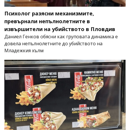
Психолог разясни механизмите,
превърнали непълнолетните в
извършители на убийството в Пловдив
Даниел Генков обясни как груповата динамика е
довела непълнолетните до убийството на
Младежкия хълм