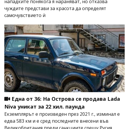
нападките понякога я нараняват, но отказва
чуждите представи за красота да определят
самочувствието ѝ
Една от 36: На Острова се продава Lada
Niva уникат за 22 хил. паунда
Екземплярът е произведен през 2021 г., изминал е
едва 583 км и е сред последните внесени във
Великобритания преди санкциите срещу Русия