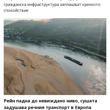
гражданска инфраструктура заплашват крехкото
спокойствие
Рейн падна до невиждано ниво, сушата
задушава речния транспорт в Европа