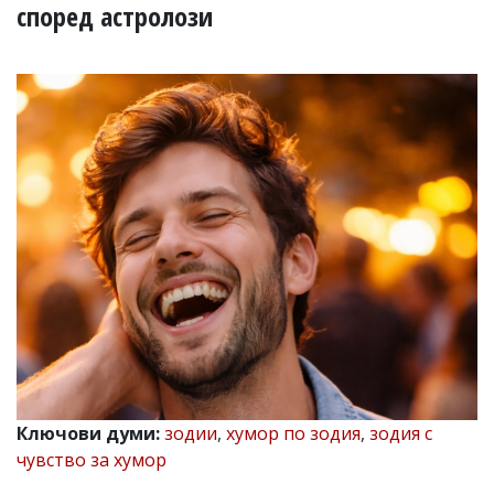
УКРАЙНА
според астролози
СПОРТ
РАЗСЛЕДВАНЕ
БИЗНЕС
ЮГ
Управители:
Веселин
Василев,
email:
v.vasilev@flagman.bg
Катя
Касабова,
еmail:
k.kassabova@flagman.bg
Главен
редактор:
Иван
Ключови думи:
зодии
,
хумор по зодия
,
зодия с
Колев,
чувство за хумор
email:
office@flagman.bg