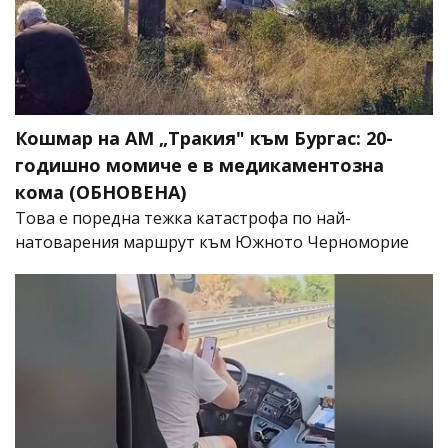
Кошмар на АМ „Тракия" към Бургас: 20-
годишно момиче е в медикаментозна
кома (ОБНОВЕНА)
Това е поредна тежка катастрофа по най-
натоварения маршрут към Южното Черноморие