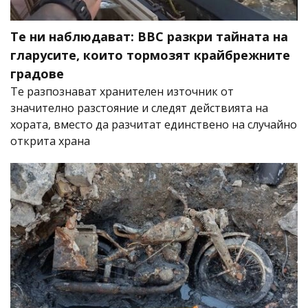
Те ни наблюдават: BBC разкри тайната на
гларусите, които тормозят крайбрежните
градове
Те разпознават хранителен източник от
значително разстояние и следят действията на
хората, вместо да разчитат единствено на случайно
открита храна