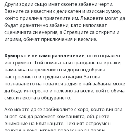
Други зодии също имат своите забавни черти.
Везните са известни с деликатен и изискан хумор,
който привлича приятелите им. Лъвовете могат да
бъдат драматично забавни, като използват
сценичната си енергия, а Стрелците са открити и
игриви, обичат приключения и веселие.
Хуморът е не само развлечение
, но и социален
инструмент. Той помага за изграждане на връзки,
намалява напрежението и дори подобрява
настроението в трудни ситуации. Затова
познаването на това коя зодия е най-забавна може
да бъде интересно и полезно за всеки, който обича
смях и лекота в общуването.
Ако искате да се заобиколите с хора, които винаги
знаят как да разсмеят компанията, обърнете
внимание на Близнаците. Техният остроумен
подход и леко, игриво поведение ги прави