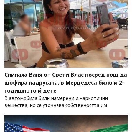
Спипаха Ваня от Свети Влас посред нощ да
шофира надрусана, в Мерцедеса било и 2-
годишното й дете
В автомобила били намерени и наркотични
вещества, но се уточнява собствеността им