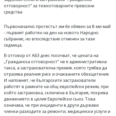
отговорност" за тежкотоварните превозни
средства
Първоначално протестът им бе обявен за 8-ми май
- първият работен на ден на новото Народно
събрание, но впоследствие отменен за тази
седмица.
В отговор от АБЗ днес посочват, че цената на
„Гражданска отговорност“ не е административна
такса, а застрахователна премия, която трябва да
отразява реалния риск и очакваните обезщетения.
И напомнят, че българските застрахователи
работят в рамките на общ европейски режим, при
който застраховка, сключена в България, покрива
движението в целия Европейски съюз. Това
означава, че при инциденти в други държави
членки разходите за ремонти, медицински услуги и