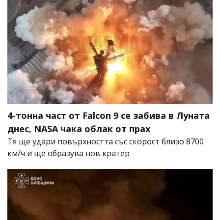
4-тонна част от Falcon 9 се забива в Луната
днес, NASA чака облак от прах
Тя ще удари повърхността със скорост близо 8700
км/ч и ще образува нов кратер