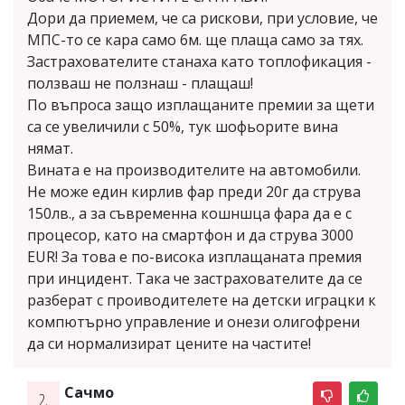
Дори да приемем, че са рискови, при условие, че
МПС-то се кара само 6м. ще плаща само за тях.
Застрахователите станаха като топлофикация -
ползваш не ползнаш - плащаш!
По въпроса защо изплащаните премии за щети
са се увеличили с 50%, тук шофьорите вина
нямат.
Вината е на производителите на автомобили.
Не може един кирлив фар преди 20г да струва
150лв., а за съвременна кошншца фара да е с
процесор, като на смартфон и да струва 3000
EUR! За това е по-висока изплащаната премия
при инцидент. Така че застрахователите да се
разберат с проиводителете на детски играцки к
компютърно управление и онези олигофрени
да си нормализират цените на частите!
Сачмо
2.