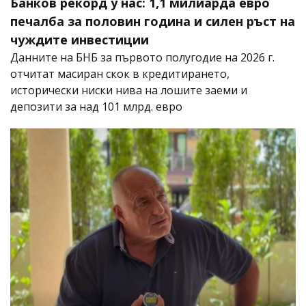
Банков рекорд у нас: 1,1 милиарда евро
печалба за половин година и силен ръст на
чуждите инвестиции
Данните на БНБ за първото полугодие на 2026 г.
отчитат масиран скок в кредитирането,
исторически ниски нива на лошите заеми и
депозити за над 101 млрд. евро