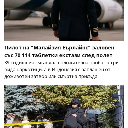
Пилот на "Малайзия Еърлайнс" заловен
със 70 114 таблетки екстази след полет
39-годишният мъж дал положителна проба за три
вида наркотици, а в Индонезия е заплашен от
доживотен затвор или смъртна присъда