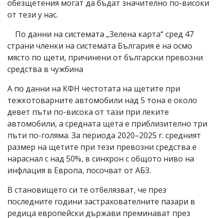
обезщетения могат да бъдат значително по-високи
от тези у нас.
По данни на системата „Зелена карта“ сред 47
страни членки на системата България е на осмо
място по щети, причинени от български превозни
средства в чужбина
А по данни на КФН честотата на щетите при
тежкотоварните автомобили над 5 тона е около
девет пъти по-висока от тази при леките
автомобили, а средната щета е приблизително три
пъти по-голяма. За периода 2020–2025 г. средният
размер на щетите при тези превозни средства е
нараснал с над 50%, в синхрон с общото ниво на
инфлация в Европа, посочват от АБЗ.
В становището си те отбелязват, че през
последните години застрахователните пазари в
редица европейски държави преминават през