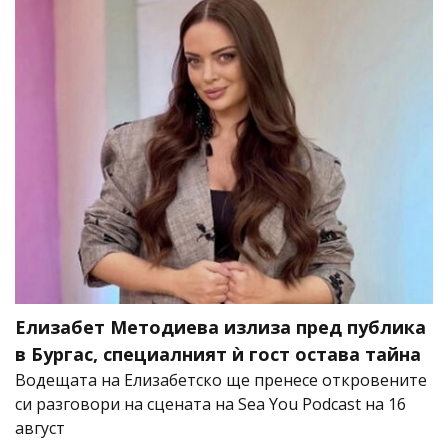
Елизабет Методиева излиза пред публика
в Бургас, специалният ѝ гост остава тайна
Водещата на Елизабетско ще пренесе откровените
си разговори на сцената на Sea You Podcast на 16
август