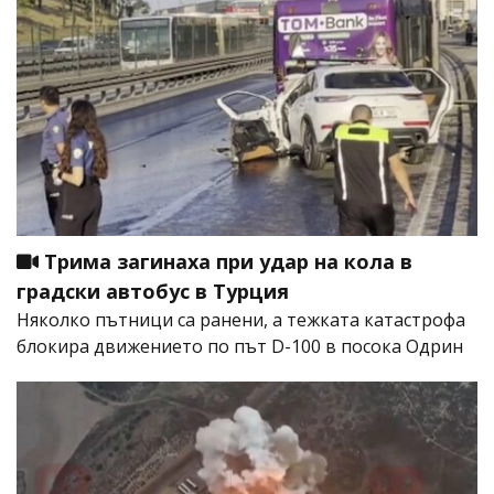
Трима загинаха при удар на кола в
градски автобус в Турция
Няколко пътници са ранени, а тежката катастрофа
блокира движението по път D-100 в посока Одрин