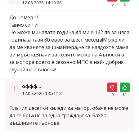
12.05.2026 14:10:06
6
6
До номер 1!
Ганчо си ти!
Не може миналата година да ми е 142 лв за цяла
година,а тази 80 евро за шест месеца!Може ли
да ме хванете за шмайзера,не се наядохте мама
ви мръсна.Значи за колите може на 4 вноски а
за мотора което е сезонно МПС в най- добрия
случай на 2 вноски!
оффф...
1.
12.05.2026 13:31:18
9
11
Платил десетки хиляди за матор, обаче не може
да се бръкне за една гражданска. Бахва
въшливите гьонове!