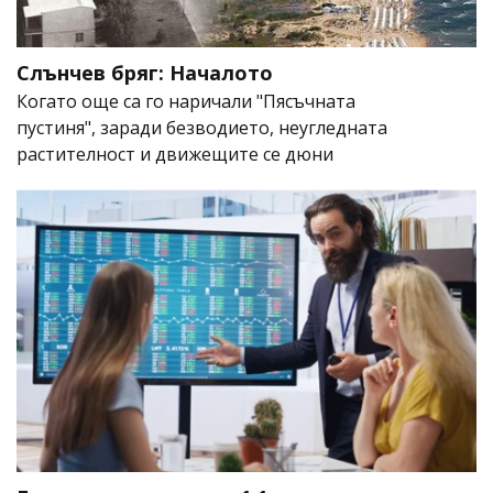
Слънчев бряг: Началото
Когато още са го наричали "Пясъчната
пустиня", заради безводието, неугледната
растителност и движещите се дюни