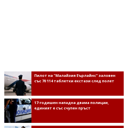
Пилот на "Малайзия Еърлайнс" заловен
със 70 114 таблетки екстази след полет
17-годишен нападна двама полицаи,
единият е със счупен пръст