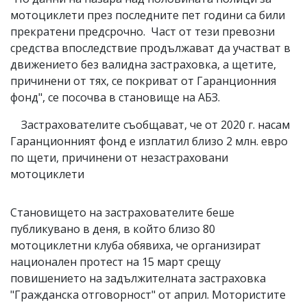
мотоциклети през последните пет години са били
прекратени предсрочно. Част от тези превозни
средства впоследствие продължават да участват в
движението без валидна застраховка, а щетите,
причинени от тях, се покриват от Гаранционния
фонд", се посочва в становище на АБЗ.
Застрахователите съобщават, че от 2020 г. насам
Гаранционният фонд е изплатил близо 2 млн. евро
по щети, причинени от незастраховани
мотоциклети
Становището на застрахователите беше
публикувано в деня, в който близо 80
мотоциклетни клуба обявиха, че организират
национален протест на 15 март срещу
повишението на задължителната застраховка
"Гражданска отговорност" от април. Мотористите