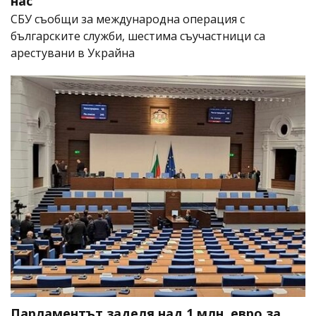
нас
СБУ съобщи за международна операция с
българските служби, шестима съучастници са
арестувани в Украйна
Парламентът заделя над 1 млн. евро за