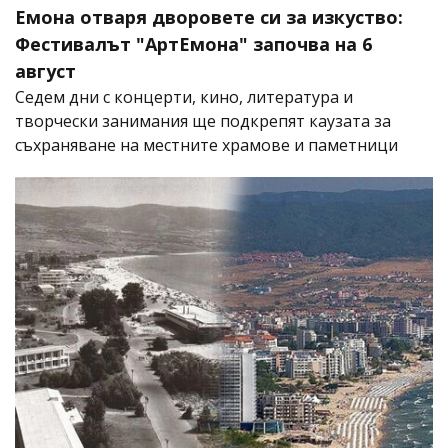
Емона отваря дворовете си за изкуство:
Фестивалът "АртЕмона" започва на 6
август
Седем дни с концерти, кино, литература и
творчески занимания ще подкрепят каузата за
съхраняване на местните храмове и паметници