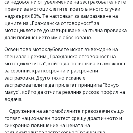
са недоволни от увеличение на застрахователните
премии за мотоциклетите, което в много случаи
надхвърля 80%. Те настояват за замразяване на
цените на „Гражданска отговорност“ за
мотоциклетите до извършване на пълна проверка
дали повишението им е обосновано.
Освен това мотоклубовете искат въвеждане на
специален режим „Гражданска отговорност на
мотоциклетиста“, който да позволява възможност
за сезонни, краткосрочни и разсрочени
застраховки. Друго тяхно искане е
застрахователите да прилагат принципа "бонус-
малус", който да отчита реалния рисков профил на
водача.
Сдружения на автомобилните превозвачи също
готвят национален протест срещу драстичното и
синхронно повишение на цената на
задължителната застраховка "Гражданска