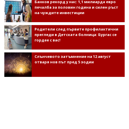
Банков рекорд у нас: 1,1 милиарда евро
печалба за половин година и силен ръст
на чуждите инвестиции
Родители след първите профилактични
прегледи в Детската болница: Бургас се
гордее с вас!
Слънчевото затъмнение на 12 август
отваря нов път пред 5 зодии