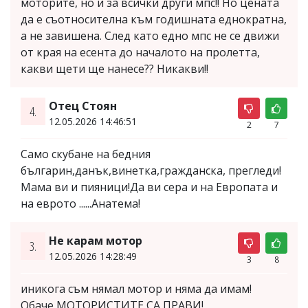
моторите, но и за всички други мпс!! Но цената
да е съотносителна към годишната еднократна,
а не завишена. След като едно мпс не се движи
от края на есента до началото на пролетта,
какви щети ще нанесе?? Никакви!!
Отец Стоян
4.
12.05.2026 14:46:51
2
7
Само скубане на бедния
българин,данък,винетка,гражданска, прегледи!
Мама ви и пияници!Да ви сера и на Европата и
на еврото ......Анатема!
Не карам мотор
3.
12.05.2026 14:28:49
3
8
иникога съм нямал мотор и няма да имам!
Обаче МОТОРИСТИТЕ СА ПРАВИ!