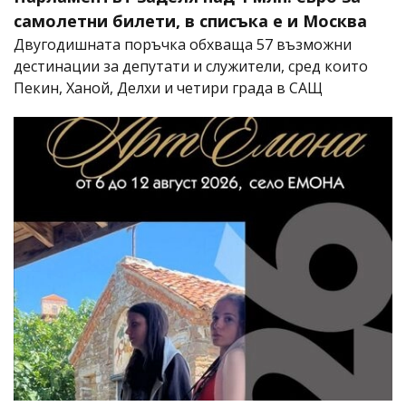
самолетни билети, в списъка е и Москва
Двугодишната поръчка обхваща 57 възможни
дестинации за депутати и служители, сред които
Пекин, Ханой, Делхи и четири града в САЩ