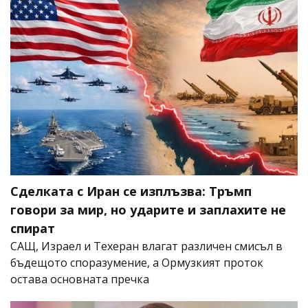
Сделката с Иран се изплъзва: Тръмп
говори за мир, но ударите и заплахите не
спират
САЩ, Израел и Техеран влагат различен смисъл в
бъдещото споразумение, а Ормузкият проток
остава основната пречка