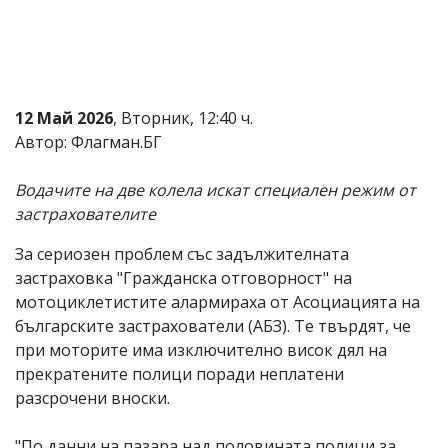
Коментарите
под
статиите
се
въвеждат
от
12 Май 2026
, Вторник, 12:40 ч.
читателите
Автор: Флагман.БГ
и
редакцията
не
Водачите на две колела искат специален режим от
носи
застрахователите
отговорност
за
За сериозен проблем със задължителната
тях!
Ако
застраховка "Гражданска отговорност" на
откриете
мотоциклетистите алармираха от Асоциацията на
обиден
българските застрахователи (АБЗ). Те твърдят, че
за
вас
при моторите има изключително висок дял на
коментар,
прекратените полици поради неплатени
моля
разсрочени вноски.
сигнализирайте
ни!
"По данни на пазара над половината полици за