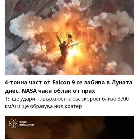
4-тонна част от Falcon 9 се забива в Луната
днес, NASA чака облак от прах
Тя ще удари повърхността със скорост близо 8700
км/ч и ще образува нов кратер