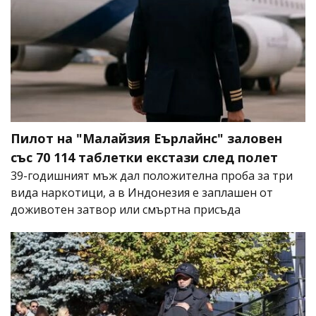
Пилот на "Малайзия Еърлайнс" заловен
със 70 114 таблетки екстази след полет
39-годишният мъж дал положителна проба за три
вида наркотици, а в Индонезия е заплашен от
доживотен затвор или смъртна присъда