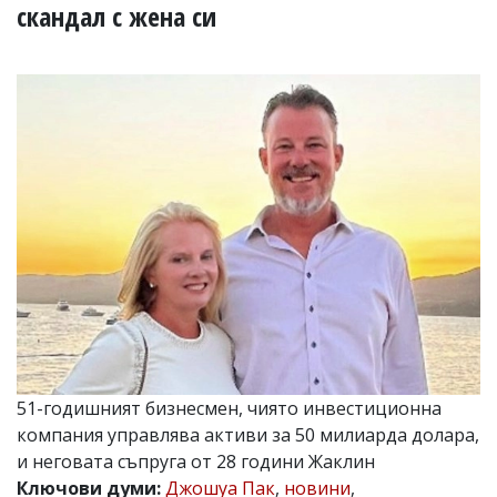
УКРАЙНА
скандал с жена си
СПОРТ
РАЗСЛЕДВАНЕ
БИЗНЕС
ЮГ
Управители:
Веселин
Василев,
email:
v.vasilev@flagman.bg
Катя
Касабова,
еmail:
k.kassabova@flagman.bg
Главен
редактор:
51-годишният бизнесмен, чиято инвестиционна
Иван
компания управлява активи за 50 милиарда долара,
Колев,
и неговата съпруга от 28 години Жаклин
email:
office@flagman.bg
Ключови думи:
Джошуа Пак
,
новини
,