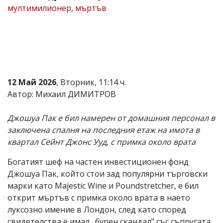
мултимилионер
,
мъртъв
Коментарите
под
статиите
се
въвеждат
от
читателите
и
12 Май 2026
, Вторник, 11:14 ч.
редакцията
не
Автор: Михаил ДИМИТРОВ
носи
отговорност
Джошуа Пак е бил намерен от домашния персонал в
за
тях!
заключена спалня на последния етаж на имота в
Ако
квартал Сейнт Джонс Ууд, с примка около врата
откриете
обиден
Богатият шеф на частен инвестиционен фонд
за
вас
Джошуа Пак, който стои зад популярни търговски
коментар,
марки като Majestic Wine и Poundstretcher, е бил
моля
открит мъртъв с примка около врата в наето
сигнализирайте
ни!
луксозно имение в Лондон, след като според
свидетелства е имал „бурен скандал" със съпругата