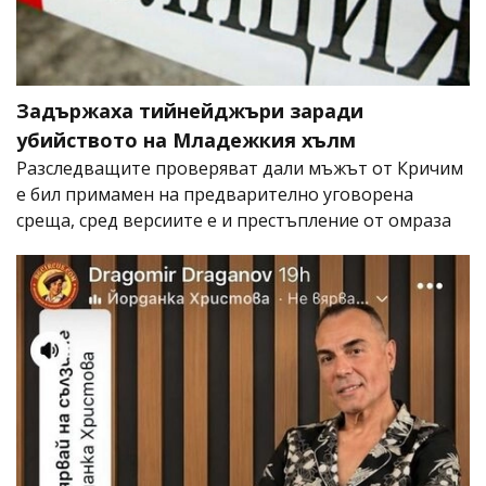
Задържаха тийнейджъри заради
убийството на Младежкия хълм
Разследващите проверяват дали мъжът от Кричим
е бил примамен на предварително уговорена
среща, сред версиите е и престъпление от омраза