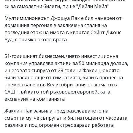
си за самолетни билети, пише "Дейли Мейл".
Мултимилионерът Джошуа Пак е бил намерен от
домашния персонал в заключена спалня на
последния етаж на имота в квартал Сейнт Джонс
Ууд, с примка около врата.
51-годишният бизнесмен, чиято инвестиционна
компания управлява активи за 50 милиарда долара,
и неговата съпруга от 28 години Жаклин, с която
били заедно още от гимназията, били в процес на
преместване във Великобритания от дома си в
САЩ, тъй като той ръководел европейската
експанзия на компанията.
Жаклин Пак заявила пред разследването на
смъртта му, че съпругът ѝ бил изтощен от часовата
разлика и под огромен стрес заради работата.