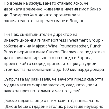
По време на изслушването станало ясно, че
двойката временно живеела в наетия имот близо
до Примроуз Хил, докато организирала
окончателното си преместване в Лондон.
Г-н Пак, съизпълнителен директор на
инвестиционния гигант Fortress Investment Group -
собственик на Majestic Wine, Poundstretcher, Punch
Pubs и веригата кина Curzon Cinemas - се подготвял
да оглави разширяването на фонда в Европа,
проект, който според прогнозите щял да удвои
стойността на компанията до 100 милиарда долара.
Съпругата му разказала, че вечерта преди смъртта
му двамата се скарали жестоко, след като „пили
алкохол през по-голямата част от деня".
„Бяхме гаджета още от гимназията", написала тя.
„Джош беше отдаден католик, работеше неуморно,