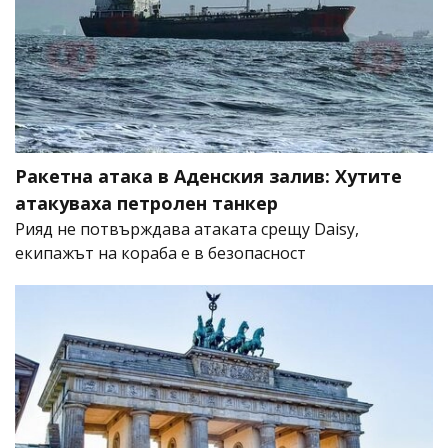
Ракетна атака в Аденския залив: Хутите
атакуваха петролен танкер
Рияд не потвърждава атаката срещу Daisy,
екипажът на кораба е в безопасност