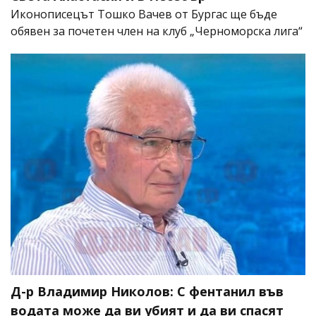
Иконописецът Тошко Вачев от Бургас ще бъде
обявен за почетен член на клуб „Черноморска лига“
Д-р Владимир Николов: С фентанил във
водата може да ви убият и да ви спасят