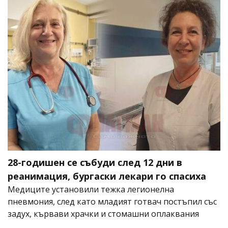
28-годишен се събуди след 12 дни в
реанимация, бургаски лекари го спасиха
Медиците установили тежка легионелна
пневмония, след като младият готвач постъпил със
задух, кървави храчки и стомашни оплаквания