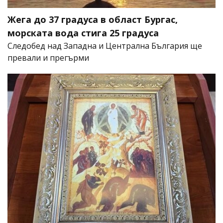
Жега до 37 градуса в област Бургас,
морската вода стига 25 градуса
Следобед над Западна и Централна България ще
превали и прегърми