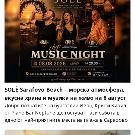
SOLÈ Sarafovo Beach – морска атмосфера,
вкусна храна и музика на живо на 8 август
Добре познатите на бургазлии Иван, Крис и Кирил
от Piano Bar Neptune ще гостуват тази събота в
едно от най-приятните места на плажа в Сарафово