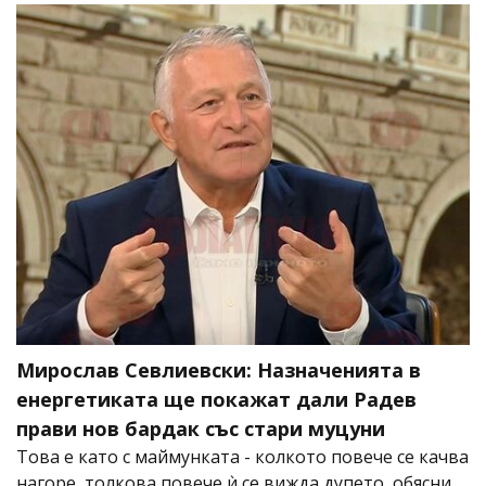
Мирослав Севлиевски: Назначенията в
енергетиката ще покажат дали Радев
прави нов бардак със стари муцуни
Това е като с маймунката - колкото повече се качва
нагоре, толкова повече ѝ се вижда дупето, обясни