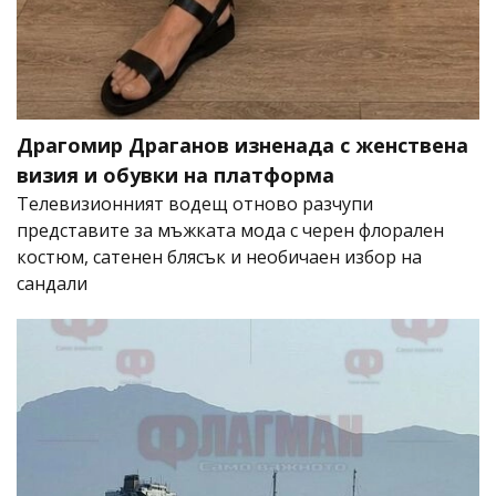
Драгомир Драганов изненада с женствена
визия и обувки на платформа
Телевизионният водещ отново разчупи
представите за мъжката мода с черен флорален
костюм, сатенен блясък и необичаен избор на
сандали