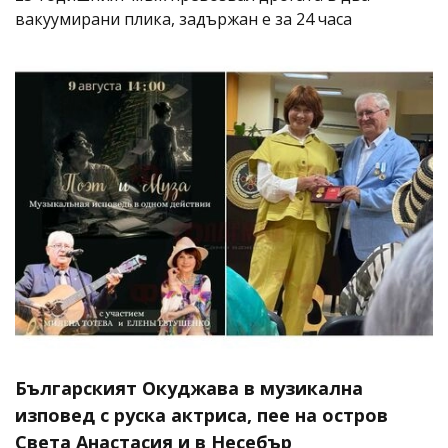
вакуумирани плика, задържан е за 24 часа
Българският Окуджава в музикална
изповед с руска актриса, пее на остров
Света Анастасия и в Несебър