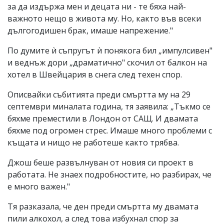
за да издържа мен и децата ни - те бяха най-
важното нещо в живота му. Но, както във всеки
дългогодишен брак, имаше напрежение."
По думите ѝ съпругът ѝ понякога бил „импулсивен"
и веднъж дори „драматично" скочил от балкон на
хотел в Швейцария в снега след техен спор.
Описвайки събитията преди смъртта му на 29
септември миналата година, тя заявила: „Тъкмо се
бяхме преместили в Лондон от САЩ. И двамата
бяхме под огромен стрес. Имаше много проблеми с
къщата и нищо не работеше както трябва.
Джош беше развълнуван от новия си проект в
работата. Не знаех подробностите, но разбирах, че
е много важен."
Тя разказала, че ден преди смъртта му двамата
пили алкохол, а след това избухнал спор за