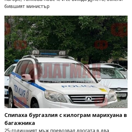
бившият министър
Спипаха бургазлия с килограм марихуана в
багажника
25-годишният мъж превозвал дрогата в два