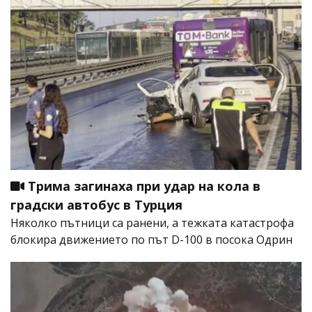
Трима загинаха при удар на кола в
градски автобус в Турция
Няколко пътници са ранени, а тежката катастрофа
блокира движението по път D-100 в посока Одрин