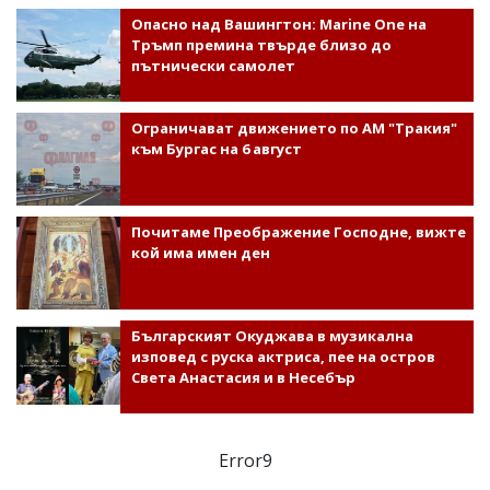
Опасно над Вашингтон: Marine One на
Тръмп премина твърде близо до
пътнически самолет
Ограничават движението по АМ "Тракия"
към Бургас на 6 август
Почитаме Преображение Господне, вижте
кой има имен ден
Българският Окуджава в музикална
изповед с руска актриса, пее на остров
Света Анастасия и в Несебър
Error9