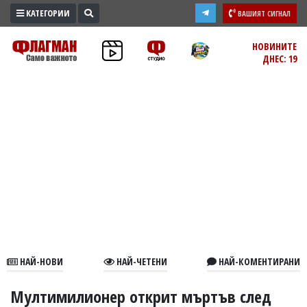
КАТЕГОРИИ
ВАШИЯТ СИГНАЛ
ПРОМО
НОВИНИТЕ
ДНЕС: 19
ЗОНА
ИЗБОРИ
2026
ПРАКТИЧНО
КУЛТУРА
ЗДРАВЕ
ПОЛИТИКА
ОБЩИНИ
ОБЩЕСТВО
ЛАЙФСТАЙЛ
НАЙ-НОВИ
НАЙ-ЧЕТЕНИ
НАЙ-КОМЕНТИРАНИ
ВОЙНАТА
В
Мултимилионер открит мъртъв след