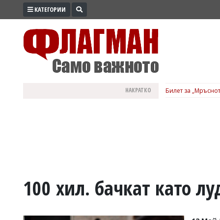
КАТЕГОРИИ
ПРОМО
ЗОНА
ИЗБОРИ
2026
ПРАКТИЧНО
НАКРАТКО
Билет за „Мръснот
КУЛТУРА
ЗДРАВЕ
ПОЛИТИКА
ОБЩИНИ
ОБЩЕСТВО
ЛАЙФСТАЙЛ
100 хил. бачкат като лу
ВОЙНАТА
В