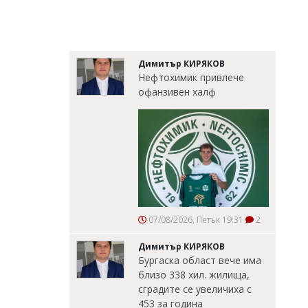
Димитър КИРЯКОВ
Нефтохимик привлече
офанзивен халф
07/08/2026, Петък 19:31
2
Димитър КИРЯКОВ
Бургаска област вече има
близо 338 хил. жилища,
сградите се увеличиха с
453 за година