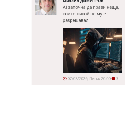
Михаил ДИМИТРОВ
AI започна да прави неща,
които никой не му е
разрешавал
07/08/2026, Петък 20:00
3