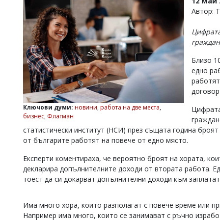
12 Май 
УКРАЙНА
Автор: 
СПОРТ
Цифрата
РАЗСЛЕДВАНЕ
граждан
БИЗНЕС
Близо 1
ЮГ
едно ра
работят
Управители:
договор 
Веселин
Василев,
Ключови думи:
новини
,
работа на две места
,
Цифрата
email:
бизнес
,
Флагман
граждан
v.vasilev@flagman.bg
статистически институт (НСИ) през същата година броят н
Катя
от българите работят на повече от едно място.
Касабова,
еmail:
k.kassabova@flagman.bg
Експерти коментираха, че вероятно броят на хората, коит
декларира допълнителните доходи от втората работа. Ед
Главен
редактор:
тоест да си докарват допълнителни доходи към заплата
Иван
Колев,
email:
Има много хора, които разполагат с повече време или при
office@flagman.bg
Например има много, които се занимават с ръчно изработ