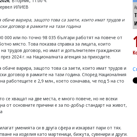
2026
, Вторник, 11:00 ч.
Тервел ИЛИЕВ
А
Т
 обаче варира, защото това са заети, които имат трудов и
ски договор в рамките на тази година
00 000 или по-точно 98 035 българи работят на повече от
ботно място. Това показва справка за лицата, които
 на трудов договор, но имат и допълнителен граждански
К
през 2024 г. на Националната агенция за приходите.
 обаче варира, защото това са заети, които имат трудов и
С
ски договор в рамките на тази година. Според Националния
а работещите е 2,9 млн., което означава, че под 5 на сто
о се хващат на две места, е много повече, но не всеки
на от основните причини е за по-добър стандарт на живот,
та
лагат уменията си в друга сфера и изкарват пари от тях.
ване на изделия като мартеници, бижута, сувенири и други.