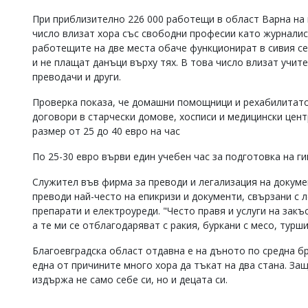
Коментарите
При приблизително 226 000 работещи в област Варна на 
под
число влизат хора със свободни професии като журналис
статиите
работещите на две места обаче функционират в сивия се
се
и не плащат данъци върху тях. В това число влизат учи
въвеждат
преводачи и други.
от
читателите
и
Проверка показа, че домашни помощници и рехабилитато
редакцията
договори в старчески домове, хосписи и медицински цент
не
размер от 25 до 40 евро на час
носи
отговорност
По 25-30 евро върви един учебен час за подготовка на г
за
тях!
Служител във фирма за преводи и легализация на докуме
Ако
преводи най-често на епикризи и документи, свързани с 
откриете
препарати и електроуреди. "Често правя и услуги на закъ
обиден
а те ми се отблагодаряват с ракия, буркани с месо, турши
за
вас
коментар,
Благоевградска област отдавна е на дъното по средна бр
моля
една от причините много хора да тъкат на два стана. За
сигнализирайте
издържа не само себе си, но и децата си.
ни!