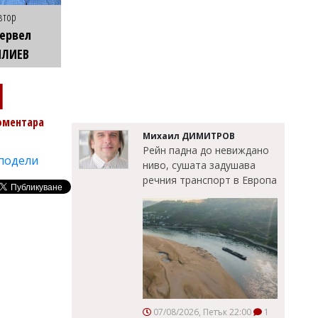
втор
ервел
ИЛИЕВ
1
оментара
Михаил ДИМИТРОВ
Рейн падна до невиждано
подели
ниво, сушата задушава
речния транспорт в Европа
07/08/2026, Петък 22:00
1