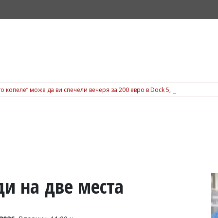
о копеле“ може да ви спечели вечеря за 200 евро в Dock 5, вижте подробн
ди на две места