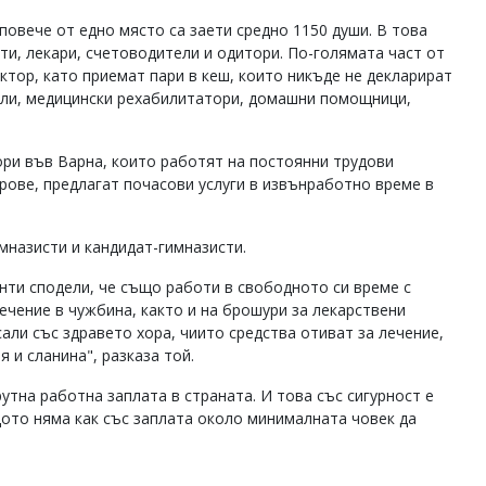
повече от едно място са заети средно 1150 души. В това
ти, лекари, счетоводители и одитори. По-голямата част от
ктор, като приемат пари в кеш, които никъде не декларират
тели, медицински рехабилитатори, домашни помощници,
ри във Варна, които работят на постоянни трудови
рове, предлагат почасови услуги в извънработно време в
имназисти и кандидат-гимназисти.
нти сподели, че също работи в свободното си време с
лечение в чужбина, както и на брошури за лекарствени
сали със здравето хора, чиито средства отиват за лечение,
я и сланина", разказа той.
утна работна заплата в страната. И това със сигурност е
щото няма как със заплата около минималната човек да