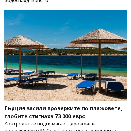
водоснабдяването
Гърция засили проверките по плажовете,
глобите стигнаха 73 000 евро
Контролът се подпомага от дронове и
приложението MyCoast, чрез което гражданите