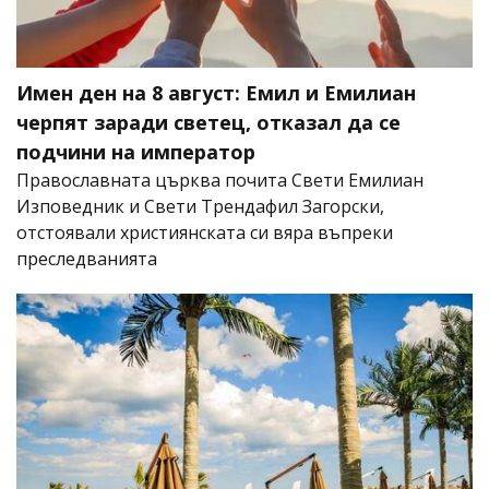
Имен ден на 8 август: Емил и Емилиан
черпят заради светец, отказал да се
подчини на император
Православната църква почита Свети Емилиан
Изповедник и Свети Трендафил Загорски,
отстоявали християнската си вяра въпреки
преследванията