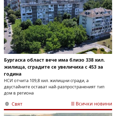
Бургаска област вече има близо 338 хил.
жилища, сградите се увеличиха с 453 за
година
НСИ отчита 109,8 хил. жилищни сгради, а
двустайните остават най-разпространеният тип
дом в региона
Всички новини
Свят