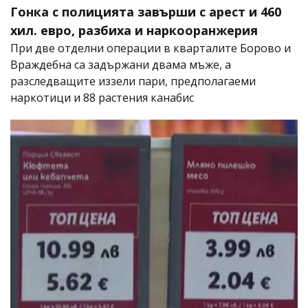
Гонка с полицията завърши с арест и 460
хил. евро, разбиха и наркооранжерия
При две отделни операции в кварталите Борово и
Враждебна са задържани двама мъже, а
разследващите иззели пари, предполагаеми
наркотици и 88 растения канабис