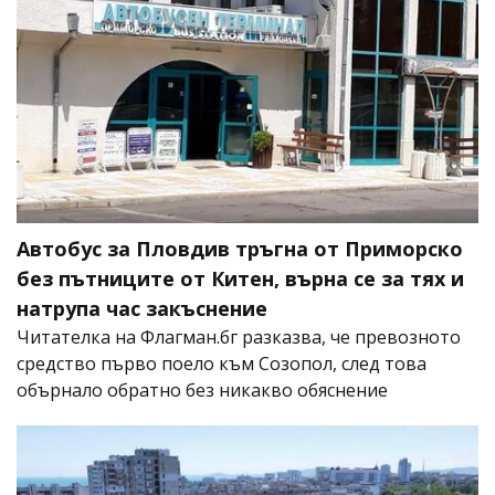
Автобус за Пловдив тръгна от Приморско
без пътниците от Китен, върна се за тях и
натрупа час закъснение
Читателка на Флагман.бг разказва, че превозното
средство първо поело към Созопол, след това
обърнало обратно без никакво обяснение