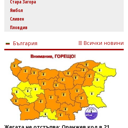
Стара Загора
Ямбол
Сливен
Пловдив
Всички новини
България
Жегата не отстъпва: Оранжев код в 21