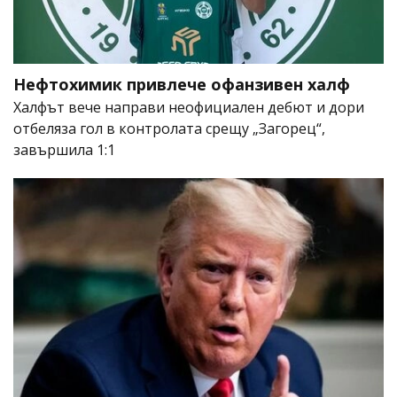
Нефтохимик привлече офанзивен халф
Халфът вече направи неофициален дебют и дори
отбеляза гол в контролата срещу „Загорец“,
завършила 1:1