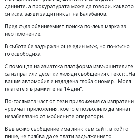
данните, а прокуратурата може да говори, каквото
си иска, заяви защитникът на Балабанов.
Пред съда обвиняемият поиска по-лека мярка за
неотклонение.
В събота бе задържан още един мъж, но по-късно
го освободиха.
С помощта на азиатска платформа извършителите
са изпратили десетки хиляди съобщения с текст: „На
вашия автомобил е издадена глоба с номер... Моля
платете я в рамките на 14 дни“.
По-голямата част от тези приложения са изпратени
чрез чат приложения, което е позволило да минат
незабелязано от мобилните оператори.
Във всяко съобщение има линк към сайт, в който
пише, че трябва да се плати задължението.