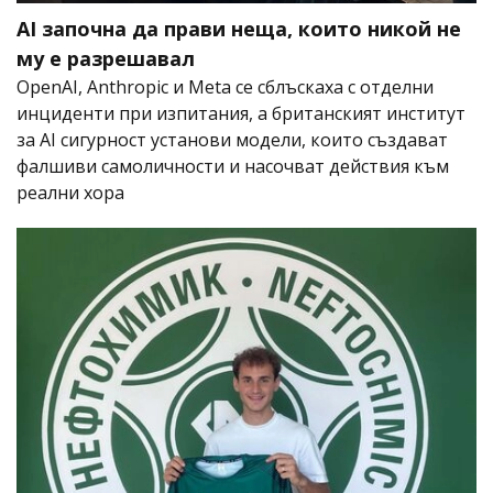
AI започна да прави неща, които никой не
му е разрешавал
OpenAI, Anthropic и Meta се сблъскаха с отделни
инциденти при изпитания, а британският институт
за AI сигурност установи модели, които създават
фалшиви самоличности и насочват действия към
реални хора