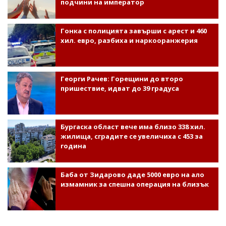
подчини на император
Гонка с полицията завърши с арест и 460
хил. евро, разбиха и наркооранжерия
Георги Рачев: Горещини до второ
пришествие, идват до 39 градуса
Бургаска област вече има близо 338 хил.
жилища, сградите се увеличиха с 453 за
година
Баба от Зидарово даде 5000 евро на ало
измамник за спешна операция на близък