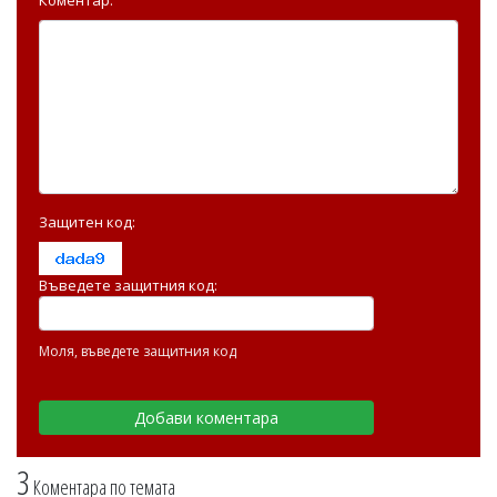
Защитен код:
Въведете защитния код:
Моля, въведете защитния код
3
Коментара по темата