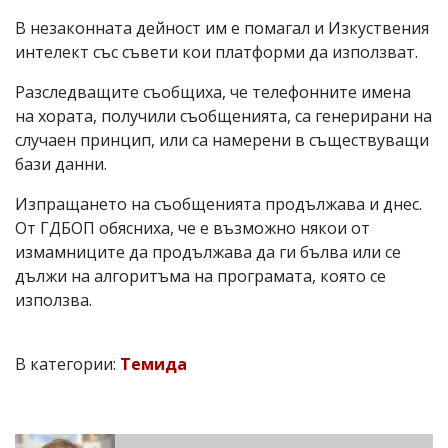
В незаконната дейност им е помагал и Изкуствения
интелект със съвети кои платформи да използват.
Разследващите съобщиха, че телефонните имена
на хората, получили съобщенията, са генерирани на
случаен принцип, или са намерени в съществуващи
бази данни.
Изпращането на съобщенията продължава и днес.
От ГДБОП обясниха, че е възможно някои от
измамниците да продължава да ги бълва или се
дължи на алгоритъма на програмата, която се
използва.
В категории:
Темида