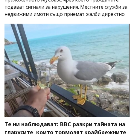
подават сигнали за нарушения. Местните служби за
недвижими имоти също приемат жалби директно
Те ни наблюдават: BBC разкри тайната на
гларусите, които тормозят крайбрежните