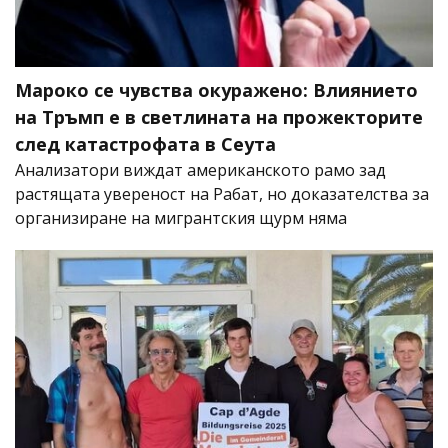
Мароко се чувства окуражено: Влиянието
на Тръмп е в светлината на прожекторите
след катастрофата в Сеута
Анализатори виждат американското рамо зад
растящата увереност на Рабат, но доказателства за
организиране на мигрантския щурм няма