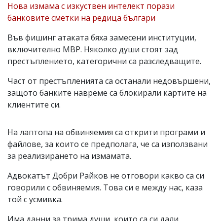
Нова измама с изкуствен интелект порази
банковите сметки на редица българи
Във фишинг атаката бяха замесени институции,
включително МВР. Няколко души стоят зад
престъплението, категорични са разследващите.
Част от престъпленията са останали недовършени,
защото банките навреме са блокирали картите на
клиентите си.
На лаптопа на обвиняемия са открити програми и
файлове, за които се предполага, че са използвани
за реализирането на измамата.
Адвокатът Добри Райков не отговори какво са си
говорили с обвиняемия. Това си е между нас, каза
той с усмивка.
Има данни за трима души, които са си дали