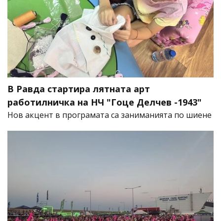
В Равда стартира лятната арт
работилничка на НЧ "Гоце Делчев -1943"
Нов акцент в програмата са заниманията по шиене