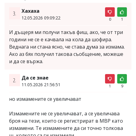
Хахаха
3.
12.05.2026 09:09:22
0
1
И дъщеря ми получи такъв фиш, ако, че от три
години не се е качвала на кола да шофира.
Веднага ни стана ясно, че става дума за измама.
Ако аз бях получил такова съобщение, можеше
и да се вържа.
Да се знае
2.
11.05.2026 21:56:51
1
9
но измамените се увеличават
Измамените не се увеличават, а се увеличава
броя на тези, които се регистрират в МВР като
измамени. Те измамените да си точно толкова
щ, колкото са ги измамили