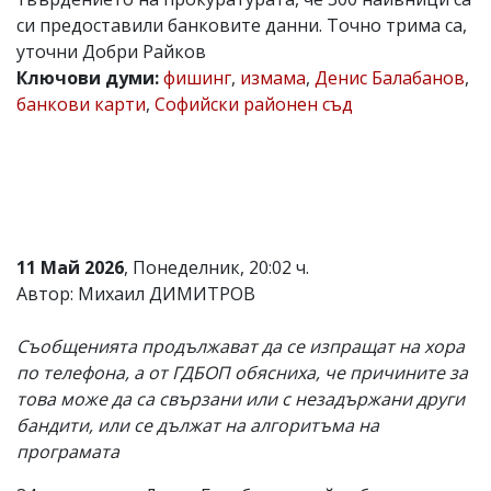
си предоставили банковите данни. Точно трима са,
Коментарите
под
уточни Добри Райков
статиите
Ключови думи:
фишинг
,
измама
,
Денис Балабанов
,
се
банкови карти
,
Софийски районен съд
въвеждат
от
читателите
и
редакцията
не
носи
отговорност
за
11 Май 2026
, Понеделник, 20:02 ч.
тях!
Автор: Михаил ДИМИТРОВ
Ако
откриете
обиден
Съобщенията продължават да се изпращат на хора
за
по телефона, а от ГДБОП обясниха, че причините за
вас
това може да са свързани или с незадържани други
коментар,
моля
бандити, или се дължат на алгоритъма на
сигнализирайте
програмата
ни!