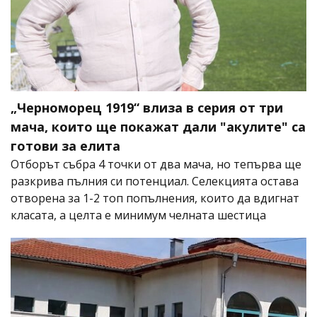
„Черноморец 1919“ влиза в серия от три
мача, които ще покажат дали "акулите" са
готови за елита
Отборът събра 4 точки от два мача, но тепърва ще
разкрива пълния си потенциал. Селекцията остава
отворена за 1-2 топ попълнения, които да вдигнат
класата, а целта е минимум челната шестица