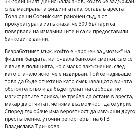
34-годишният Денис Балабанов, който бе задържан
след масираната фишинг атака, остава в ареста.
Това реши Софийският районен съд, а от
прокуратурата изтъкнаха, че 300 българи са
повярвали на измамниците и са си предоставили
банковите данни.
Безработният мъж, който е нарочен за „мозък“ на
фишинг бандата, източвала банкови сметки, сам се
е явил в полицията, но с малко закъснение, след
като станало ясно, че е издирван. Той се надяваше
това да бъде отчетено като смекчаващото вината
обстоятелство и да бъде пуснат на свобода, но
магистратите приеха, че трябва да остане в ареста,
макар да отчитат, че няма възможност да се укрие.
Според тях обаче има вероятност да извърши друго
престъпление, уточни репортерът на бТВ
Владислава Тричкова.