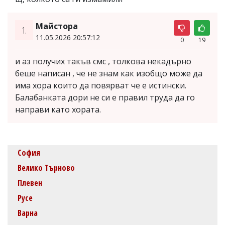
Майстора
1.
11.05.2026 20:57:12
0
19
и аз получих такъв смс , толкова некадърно
беше написан , че не знам как изобщо може да
има хора които да повярват че е истински.
Балабанката дори не си е правил труда да го
направи като хората.
София
Велико Търново
Плевен
Русе
Варна