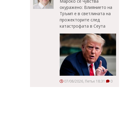
Мароко се чувства
окуражено: Влиянието на
Тръмп е в светлината на
прожекторите след
катастрофата в Сеута
07/08/2026, Петък 18:31
0