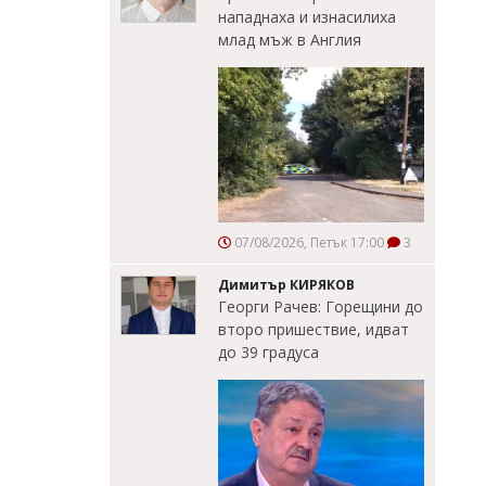
нападнаха и изнасилиха
млад мъж в Англия
07/08/2026, Петък 17:00
3
Димитър КИРЯКОВ
Георги Рачев: Горещини до
второ пришествие, идват
до 39 градуса