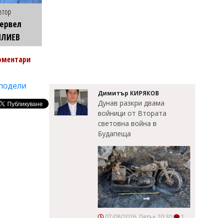
втор
ервел
ИЛИЕВ
оментари
подели
Димитър КИРЯКОВ
Дунав разкри двама
войници от Втората
световна война в
Будапеща
07/08/2026, Петък 20:30
1