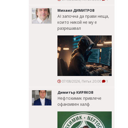
Михаил ДИМИТРОВ
AI започна да прави неща,
които никой не му е
разрешавал
07/08/2026, Петък 20:00
1
Димитър КИРЯКОВ
Нефтохимик привлече
офанзивен халф