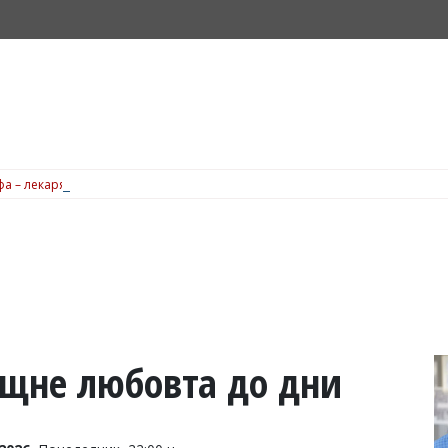
а – лекарят, когото бъдещите майки в Бургас често препоръчват една на 
ещне любовта до дни