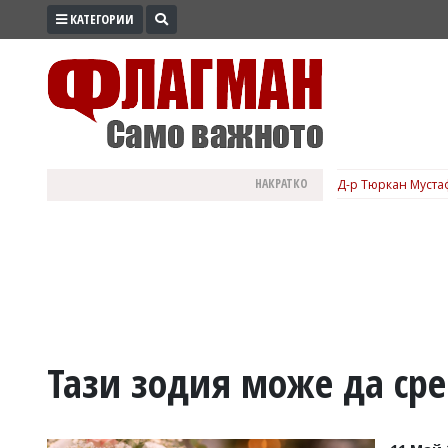
КАТЕГОРИИ
ПРОМО
ЗОНА
ИЗБОРИ
2026
ПРАКТИЧНО
НАКРАТКО
Д-р Тюркан Мустаф
КУЛТУРА
ЗДРАВЕ
ПОЛИТИКА
ОБЩИНИ
ОБЩЕСТВО
ЛАЙФСТАЙЛ
Тази зодия може да ср
ВОЙНАТА
В