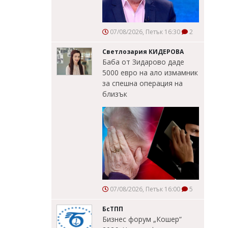
07/08/2026, Петък 16:30
2
Светлозария КИДЕРОВА
Баба от Зидарово даде
5000 евро на ало измамник
за спешна операция на
близък
07/08/2026, Петък 16:00
5
БсТПП
Бизнес форум „Кошер“