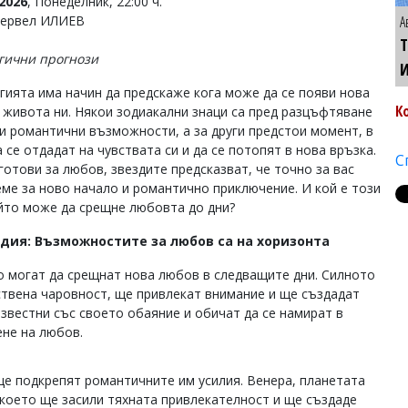
2026
, Понеделник, 22:00 ч.
Тервел ИЛИЕВ
А
Т
гични прогнози
гията има начин да предскаже кога може да се появи нова
К
 живота ни. Някои зодиакални знаци са пред разцъфтяване
 и романтични възможности, а за други предстои момент, в
 се отдадат на чувствата си и да се потопят в нова връзка.
С
готови за любов, звездите предсказват, че точно за вас
еме за ново начало и романтично приключение. И кой е този
ойто може да срещне любовта до дни?
одия: Възможностите за любов са на хоризонта
о могат да срещнат нова любов в следващите дни. Силното
ествена чаровност, ще привлекат внимание и ще създадат
звестни със своето обаяние и обичат да се намират в
ене на любов.
ще подкрепят романтичните им усилия. Венера, планетата
 което ще засили тяхната привлекателност и ще създаде