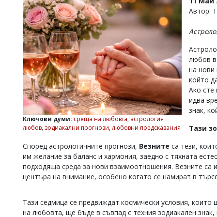
11 Май 
УКРАЙНА
Автор: 
СПОРТ
Астроло
РАЗСЛЕДВАНЕ
БИЗНЕС
Астроло
любов в
ЮГ
на нови
който да
Управители:
Ако сте 
Веселин
идва вр
Василев,
знак, к
email:
Ключови думи:
среща на любовта
,
астрология
v.vasilev@flagman.bg
любов
,
зодиакални прогнози
,
любовни предсказания
Тази з
Катя
Касабова,
Според астрологичните прогнози,
Везните
са тези, коит
еmail:
k.kassabova@flagman.bg
им желание за баланс и хармония, заедно с тяхната ест
подходяща среда за нови взаимоотношения. Везните са и
Главен
редактор:
центъра на внимание, особено когато се намират в търс
Иван
Колев,
email:
Тази седмица се предвиждат космически условия, които 
office@flagman.bg
на любовта, ще бъде в съвпад с техния зодиакален знак,