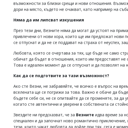
възможности за близки срещи и нови отношения. Възмож
Коментарите
дори на място, където не очакват, като например на съб
под
статиите
Няма да им липсват изкушения
се
въвеждат
През тези дни, Везните няма да могат да устоят на при
от
привлечени от нови хора, които ще им предложат нови п
читателите
и
се отпуснат и да не се поддават на страха от неуспех, з
редакцията
не
Любовта, която се очертава за тях, ще бъде не само ст
носи
обичат да бъдат в отношения, които им предоставят не 
отговорност
Това е идеален момент да се отпуснат и да позволят на 
за
тях!
Как да се подготвите за тази възможност?
Ако
откриете
Ако сте Везни, не забравяйте, че всичко е въпрос на вре
обиден
вселената ще се погрижи за това. Важно е обаче да бъде
за
бъдете себе си, не се опитвайте да се променяте, за да 
вас
коментар,
когато сте автентични и уверени в собствената си стойн
моля
сигнализирайте
Звездите ни предсказват, че за
Везните
идва време за н
ни!
специален и да започнат ново романтично приключение,
тези, които чакат любовта да дойде при тях, сега е моме