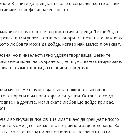
но е Везните да срещнат някого в социален контекст или
итие или в професионален контекст.
мамливите възможности за романтични срещи. Те ще бъдат
ерспективи и увлекателни разговори. За Везните е важно да
ащото любовта може да дойде, когато най-малко я очакват.
растна, но и интелектуално удовлетворяваща. Везните
само емоционална свързаност, но и умствено стимулиране.
новите възможности да се появят пред тях.
ме и място. Не е нужно да търсите любовта активно –
те отворени към нови хора и ситуации. Оставете се да
угодите на другите. Истинската любов ще дойде при вас,
ост.
ова и вълнуваща любов. Ще имат шанс да срещнат някого
 което може да се окаже дълготрайно и задоволяващо. За
нтът да се отпуснат и да позволят на вселената да ги