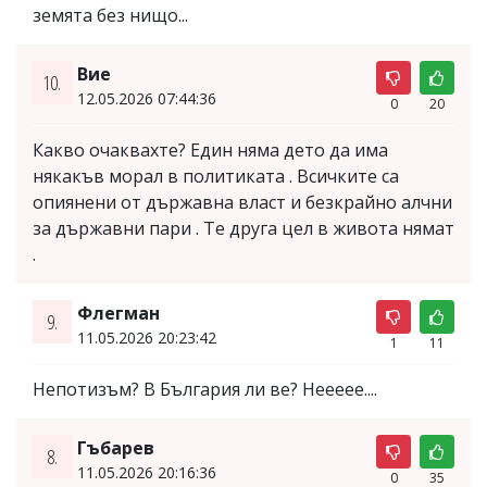
земята без нищо...
Вие
10.
12.05.2026 07:44:36
0
20
Какво очаквахте? Един няма дето да има
някакъв морал в политиката . Всичките са
опиянени от държавна власт и безкрайно алчни
за държавни пари . Те друга цел в живота нямат
.
Флегман
9.
11.05.2026 20:23:42
1
11
Непотизъм? В България ли ве? Неееее....
Гъбарев
8.
11.05.2026 20:16:36
0
35