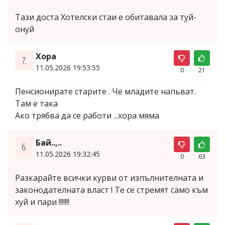
Тази доста Хотелски стаи е обитавала за туй-
онуй
Хора
7.
11.05.2026 19:53:55
0
21
Пенсионирате старите . Че младите напьват.
Там е така
Ако трябва да се работи ...хора мяма
Бай..,..
6.
11.05.2026 19:32:45
0
63
Разкарайте всички курви от изпълнителната и
законодателната власт ! Те се стремят само към
хуй и пари !!!!!!!