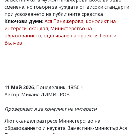
сменена, но говори за нуждата от високи стандарти
Коментарите
под
при усвояването на публичните средства
статиите
Ключови думи:
Ася Панджерова
,
конфликт на
се
интереси
,
скандал
,
Министерство на
въвеждат
от
образованието
,
оценяване на проекти
,
Георги
читателите
Вълчев
и
редакцията
не
носи
отговорност
за
тях!
Ако
11 Май 2026
, Понеделник, 18:50 ч.
откриете
обиден
Автор: Михаил ДИМИТРОВ
за
вас
Проверяват я за конфликт на интереси
коментар,
моля
сигнализирайте
Лют скандал разтресе Министерство на
ни!
образованието и науката. Заместник-министър Ася