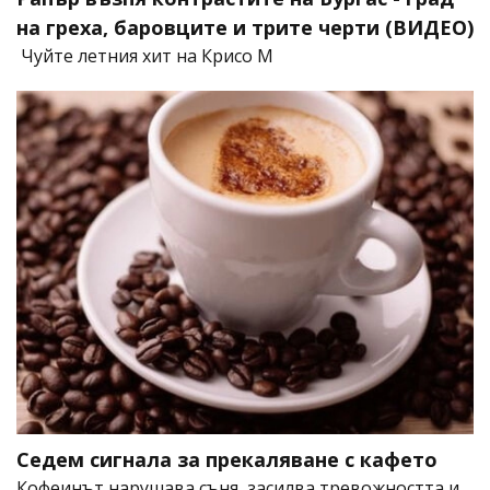
на греха, баровците и трите черти (ВИДЕО)
Чуйте летния хит на Крисо М
Седем сигнала за прекаляване с кафето
Кофеинът нарушава съня, засилва тревожността и