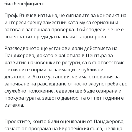
бил бенефициент.
Проф. Вълчев изтъкна, че сигналите за конфликт на
интереси срещу заместничката му са сериозни и
затова е започнала проверка. Той сподели, че не е
знаел за тях преди да назначи Панджерова.
Разследването ще установи дали действията на
Панджерова, докато е работила в Центъра за
развитие на човешките ресурси, са в съответствие
с етичните норми за заемащите публични
длъжности. Ако се установи, че има основания за
започване на разследване относно злоупотреба със
служебно положение, едва ли ще бъде сезирана и
прокуратурата, защото давността от пет години е
изтекла.
Проектите, които били оценявани от Панджерова,
са част от програма на Европейския съюз, целяща