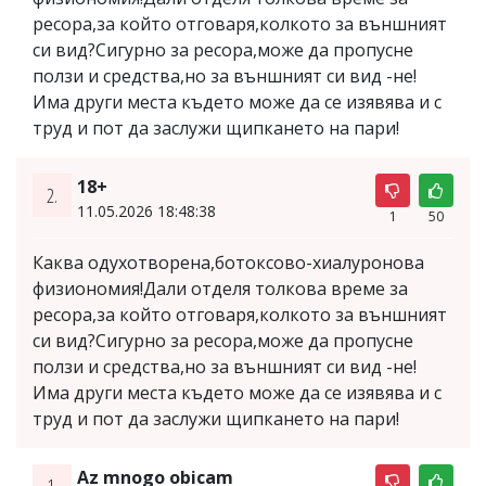
ресора,за който отговаря,колкото за външният
си вид?Сигурно за ресора,може да пропусне
ползи и средства,но за външният си вид -не!
Има други места където може да се изявява и с
труд и пот да заслужи щипкането на пари!
18+
2.
11.05.2026 18:48:38
1
50
Каква одухотворена,ботоксово-хиалуронова
физиономия!Дали отделя толкова време за
ресора,за който отговаря,колкото за външният
си вид?Сигурно за ресора,може да пропусне
ползи и средства,но за външният си вид -не!
Има други места където може да се изявява и с
труд и пот да заслужи щипкането на пари!
Az mnogo obicam
1.