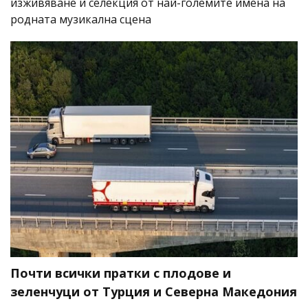
изживяване и селекция от най-големите имена на
родната музикална сцена
Почти всички пратки с плодове и
зеленчуци от Турция и Северна Македония