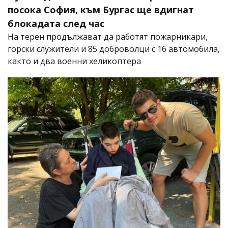
посока София, към Бургас ще вдигнат
блокадата след час
На терен продължават да работят пожарникари,
горски служители и 85 доброволци с 16 автомобила,
както и два военни хеликоптера