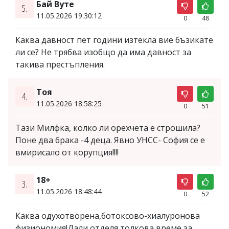
Бай Вуте
5.
11.05.2026 19:30:12
0
48
Каква давност пет години изтекла вие бъзикате
ли се? Не трябва изобщо да има давност за
такива престъпления.
Тоя
4.
11.05.2026 18:58:25
0
51
Тази Милфка, колко ли орехчета е строшила?
Поне два брака -4 деца. Явно УНСС- София се е
вмирисало от корупция!!!!
18+
3.
11.05.2026 18:48:44
0
52
Каква одухотворена,ботоксово-хиалуронова
физиономия!Дали отделя толкова време за