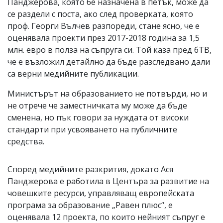
Панджерова, която бе назначена в петък, може да
се раздели с поста, ако след проверката, която
проф. Георги Вълчев разпореди, стане ясно, че е
оценявала проекти през 2017-2018 година за 1,5
млн. евро в полза на съпруга си. Той каза пред бТВ,
че е възложил детайлно да бъде разследвано дали
са верни медийните публикации.
Министърът на образованието не потвърди, но и
не отрече че заместничката му може да бъде
сменена, но пък говори за нуждата от високи
стандарти при усвояването на публичните
средства.
Според медийните разкрития, докато Ася
Панджерова е работила в Центъра за развитие на
човешките ресурси, управляващ европейската
програма за образование „Равен плюс“, е
оценявала 12 проекта, по които нейният съпруг е