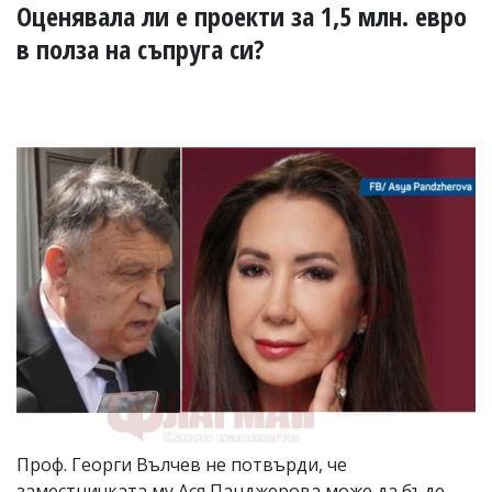
УКРАЙНА
Оценявала ли е проекти за 1,5 млн. евро
СПОРТ
в полза на съпруга си?
РАЗСЛЕДВАНЕ
БИЗНЕС
ЮГ
Управители:
Веселин
Василев,
email:
v.vasilev@flagman.bg
Катя
Касабова,
еmail:
k.kassabova@flagman.bg
Главен
редактор:
Иван
Колев,
email:
Проф. Георги Вълчев не потвърди, че
office@flagman.bg
заместничката му Ася Панджерова може да бъде