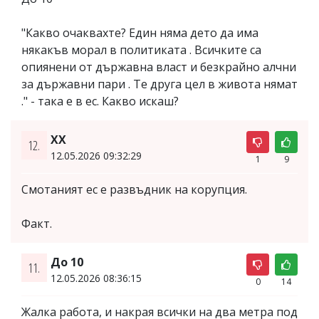
"Какво очаквахте? Един няма дето да има
някакъв морал в политиката . Всичките са
опиянени от държавна власт и безкрайно алчни
за държавни пари . Те друга цел в живота нямат
." - така е в ес. Какво искаш?
XX
12.
12.05.2026 09:32:29
1
9
Смотаният ес е развъдник на корупция.
Факт.
До 10
11.
12.05.2026 08:36:15
0
14
Жалка работа, и накрая всички на два метра под