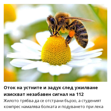
Оток на устните и задух след ужилване
изискват незабавен сигнал на 112
Жилото трябва да се отстрани бързо, а студеният
компрес намалява болката и подуването при лека