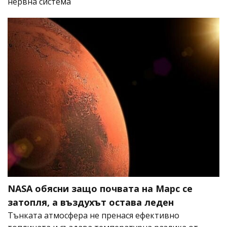
нервна система
NASA обясни защо почвата на Марс се
затопля, а въздухът остава леден
Тънката атмосфера не пренася ефективно