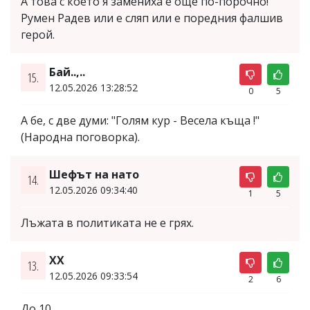
А това с което я замениха е още по-порочно!
Румен Радев или е сляп или е поредния фалшив
герой.
Бай..,..
15.
12.05.2026 13:28:52
0
5
А бе, с две думи: "Голям кур - Весела къща !"
(Народна поговорка).
Шефът на нато
14.
12.05.2026 09:34:40
1
5
Лъжата в политиката не е грях.
XX
13.
12.05.2026 09:33:54
2
6
До 10