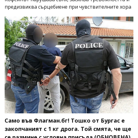
предизвиква сърцебиене при чувствителните хора
Само във Флагман.бг! Тошко от Бургас е
закопчаният с 1 кг дрога. Той смята, че ще
се размине с условна присъда (ОБНОВЕНА)