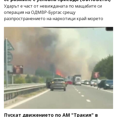
Ударът е част от невижданата по мащабите си
операция на ОДМВР-Бургас срещу
разпространението на наркотици край морето
Пускат движението по АМ "Тракия" в