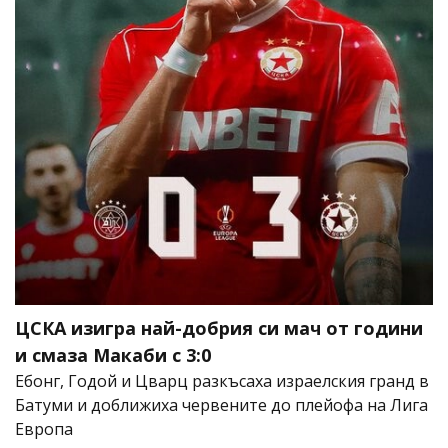
ЦСКА изигра най-добрия си мач от години
и смаза Макаби с 3:0
Ебонг, Годой и Цварц разкъсаха израелския гранд в
Батуми и доближиха червените до плейофа на Лига
Европа