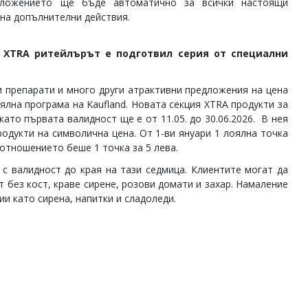
иложението ще бъде автоматично за всички настоящи
 на допълнителни действия.
X
TRA
ритейлърът е подготвил серия от специални
ни препарати и много други атрактивни предложения на цена
лна програма на Kaufland. Новата секция XTRA продукти за
като първата валидност ще е от 11.05. до 30.06.2026. В нея
одукти на символична цена. От 1-ви януари 1 лоялна точка
ъотношението беше 1 точка за 5 лева.
с валидност до края на тази седмица. Клиентите могат да
т без кост, краве сирене, розови домати и захар. Намаление
и като сирена, напитки и сладоледи.