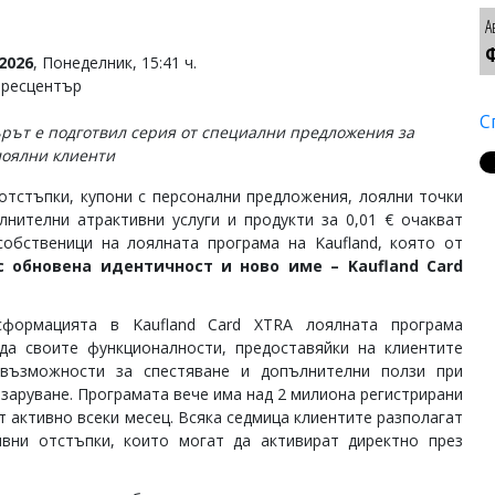
А
Ф
2026
, Понеделник, 15:41 ч.
Пресцентър
С
рът е подготвил серия от специални предложения за
лоялни клиенти
отстъпки, купони с персонални предложения, лоялни точки
лнителни атрактивни услуги и продукти за 0,01 € очакват
собственици на лоялната програма на Kaufland, която от
с обновена
идентичност и ново име –
Kaufland
Card
сформацията в Kaufland Card XTRA лоялната програма
да своите функционалности, предоставяйки на клиентите
 възможности за спестяване и допълнителни ползи при
азаруване. Програмата вече има над 2 милиона регистрирани
т активно всеки месец. Всяка седмица клиентите разполагат
ивни отстъпки, които могат да активират директно през