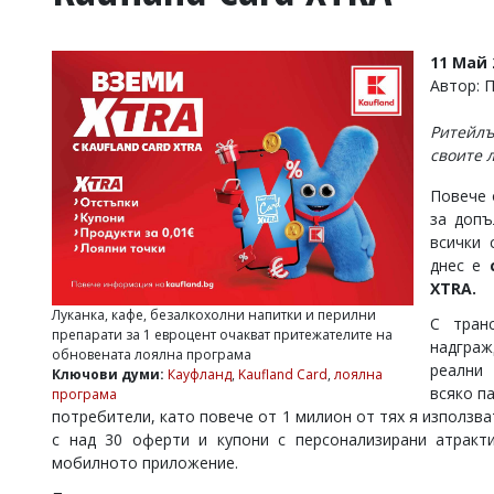
УКРАЙНА
СПОРТ
11 Май 
РАЗСЛЕДВАНЕ
Автор: 
БИЗНЕС
Ритейлъ
ЮГ
своите 
Повече 
Управители:
за допъ
Веселин
Василев,
всички 
email:
днес е
v.vasilev@flagman.bg
X
TRA
.
Катя
Луканка, кафе, безалкохолни напитки и перилни
Касабова,
С тран
препарати за 1 евроцент очакват притежателите на
еmail:
k.kassabova@flagman.bg
надграж
обновената лоялна програма
реални
Ключови думи:
Кауфланд
,
Kaufland Card
,
лоялна
Главен
всяко п
програма
редактор:
потребители, като повече от 1 милион от тях я използва
Иван
Колев,
с над 30 оферти и купони с персонализирани атракт
email:
мобилното приложение.
office@flagman.bg