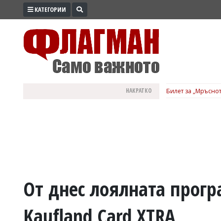
КАТЕГОРИИ
ПРОМО
ЗОНА
ИЗБОРИ
2026
ПРАКТИЧНО
НАКРАТКО
Билет за „Мръснот
КУЛТУРА
ЗДРАВЕ
ПОЛИТИКА
ОБЩИНИ
ОБЩЕСТВО
ЛАЙФСТАЙЛ
От днес лоялната програ
ВОЙНАТА
Kaufland Card XTRA
В