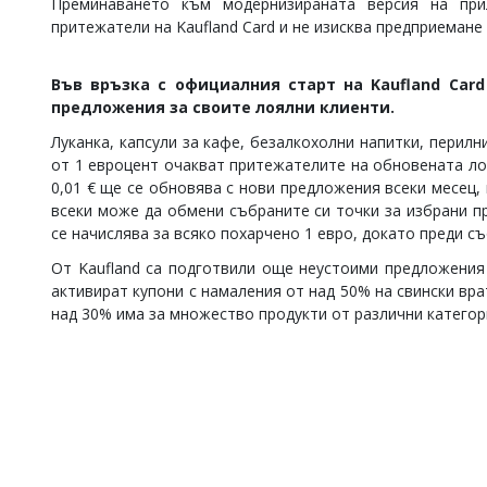
Преминаването към модернизираната версия на пр
Коментарите
притежатели на Kaufland Card и не изисква предприемане
под
статиите
се
Във връзка с официалния старт на
Kaufland
Card
въвеждат
предложения за своите лоялни клиенти.
от
читателите
Луканка, капсули за кафе, безалкохолни напитки, перил
и
от 1 евроцент очакват притежателите на обновената лоя
редакцията
0,01 € ще се обновява с нови предложения всеки месец, 
не
всеки може да обмени събраните си точки за избрани пр
носи
се начислява за всяко похарчено 1 евро, докато преди с
отговорност
за
От Kaufland са подготвили още неустоими предложения 
тях!
активират купони с намаления от над 50% на свински вра
Ако
над 30% има за множество продукти от различни категори
откриете
обиден
за
вас
коментар,
моля
сигнализирайте
ни!