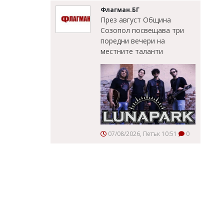
Флагман.БГ
През август Община
Созопол посвещава три
поредни вечери на
местните таланти
07/08/2026, Петък 10:51
0