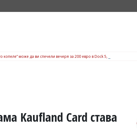
о копеле“ може да ви спечели вечеря за 200 евро в Dock 5, вижте подробн
ма Kaufland Card става