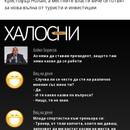
Кристофър Нолан, а местните власти вече се готвят
за нова вълна от туристи и инвестиции
Бойко Борисов
Аз няма да ставам президент, защото там
няма какво да се работи
Виц на деня
- Случва ли се често да сте на различно
мнение със жена ти?
- Да.
- И тя какво казва по въпроса?
- Нищо, тя не знае.
Виц на деня
Млада спортистка към треньора си:
- Тренер, от тези хапчета, които ми даваш,
започват да ми растат косми на места, на