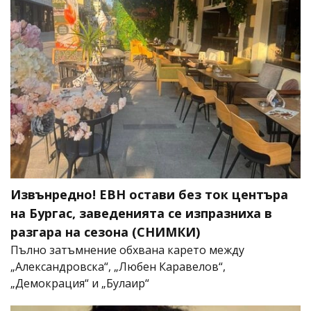
Извънредно! ЕВН остави без ток центъра
на Бургас, заведенията се изпразниха в
разгара на сезона (СНИМКИ)
Пълно затъмнение обхвана карето между
„Александровска“, „Любен Каравелов“,
„Демокрация“ и „Булаир“