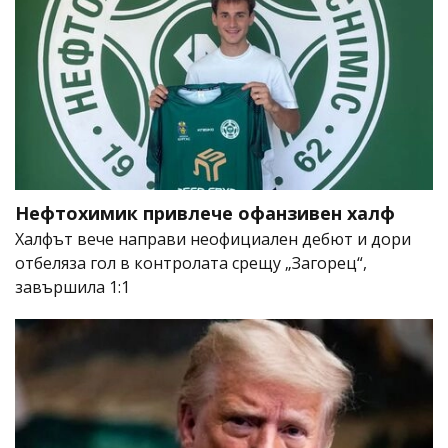
Нефтохимик привлече офанзивен халф
Халфът вече направи неофициален дебют и дори
отбеляза гол в контролата срещу „Загорец“,
завършила 1:1