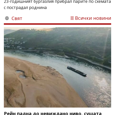
23-годишният бургазлия прибрал парите по схемата
с пострадал роднина
Всички новини
Свят
Рейн падна до невиждано ниво, сушата