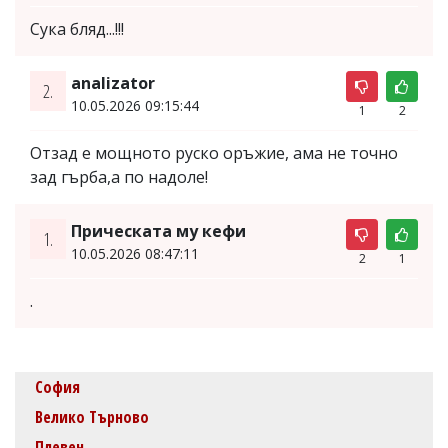
Сука бляд...!!!
analizator
2.
10.05.2026 09:15:44
1
2
Отзад е мощното руско оръжие, ама не точно
зад гърба,а по надоле!
Прическата му кефи
1.
10.05.2026 08:47:11
2
1
.
София
Велико Търново
Плевен