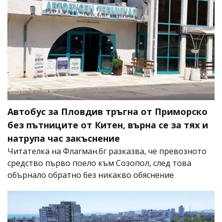
Автобус за Пловдив тръгна от Приморско
без пътниците от Китен, върна се за тях и
натрупа час закъснение
Читателка на Флагман.бг разказва, че превозното
средство първо поело към Созопол, след това
обърнало обратно без никакво обяснение