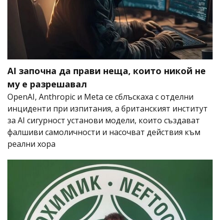
AI започна да прави неща, които никой не
му е разрешавал
OpenAI, Anthropic и Meta се сблъскаха с отделни
инциденти при изпитания, а британският институт
за AI сигурност установи модели, които създават
фалшиви самоличности и насочват действия към
реални хора