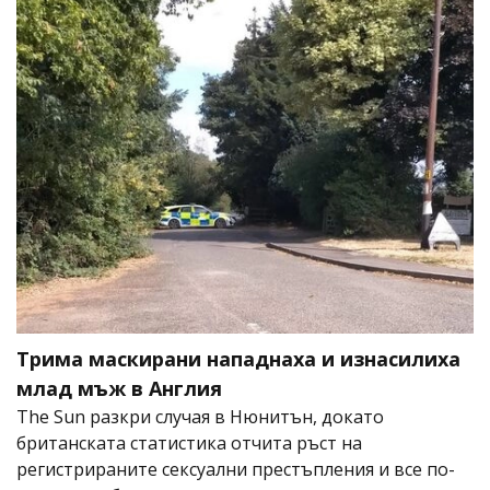
Трима маскирани нападнаха и изнасилиха
млад мъж в Англия
The Sun разкри случая в Нюнитън, докато
британската статистика отчита ръст на
регистрираните сексуални престъпления и все по-