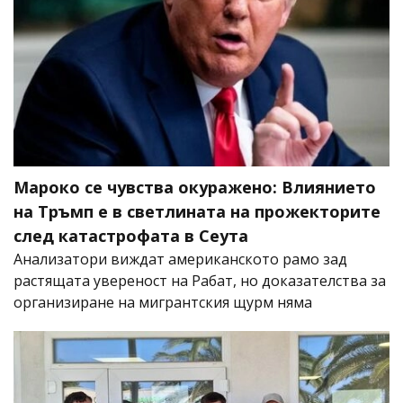
Мароко се чувства окуражено: Влиянието
на Тръмп е в светлината на прожекторите
след катастрофата в Сеута
Анализатори виждат американското рамо зад
растящата увереност на Рабат, но доказателства за
организиране на мигрантския щурм няма