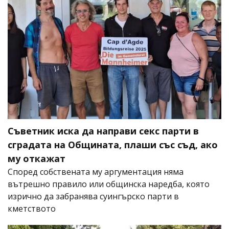
Съветник иска да направи секс парти в
сградата на Общината, плаши със съд, ако
му откажат
Според собствената му аргументация няма
вътрешно правило или общинска наредба, която
изрично да забранява суингърско парти в
кметството