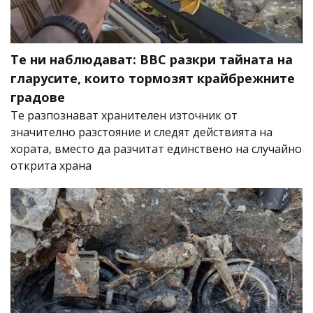
Те ни наблюдават: BBC разкри тайната на
гларусите, които тормозят крайбрежните
градове
Те разпознават хранителен източник от
значително разстояние и следят действията на
хората, вместо да разчитат единствено на случайно
открита храна