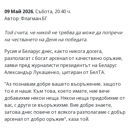
Коментарите
09 Май 2026
, Събота, 20:40 ч.
под
статиите
Автор: Флагман.БГ
се
въвеждат
Той счита, че никой не трябва да може да попречи
от
читателите
на честването на Деня на победата.
и
редакцията
Русия и Беларус днес, както никога досега,
не
разполагат с богат арсенал от качествено оръжие,
носи
отговорност
заяви пред журналисти президентът на Беларус
за
Александър Лукашенко, цитиран от БелТА.
тях!
Ако
"Аз познавам добре вашето въоръжение, защото
откриете
то е и наше. Към това, което имате, ние вече
обиден
за
добавихме някои неща. Някои неща придобихме от
вас
вас, с други се въоръжихме. Вие добре знаете,
коментар,
затова днес повече от всякога разполагаме с добър
моля
сигнализирайте
арсенал от добро оръжие", каза той.
ни!