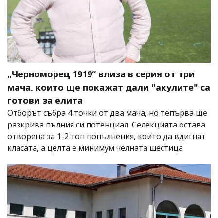
„Черноморец 1919“ влиза в серия от три
мача, които ще покажат дали "акулите" са
готови за елита
Отборът събра 4 точки от два мача, но тепърва ще
разкрива пълния си потенциал. Селекцията остава
отворена за 1-2 топ попълнения, които да вдигнат
класата, а целта е минимум челната шестица