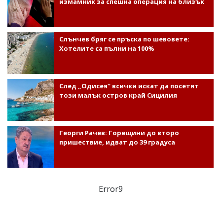
измамник за спешна операция на близък
Слънчев бряг се пръска по шевовете:
Хотелите са пълни на 100%
След „Одисея“ всички искат да посетят
този малък остров край Сицилия
Георги Рачев: Горещини до второ
пришествие, идват до 39 градуса
Error9