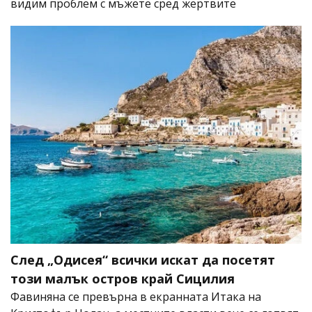
видим проблем с мъжете сред жертвите
След „Одисея“ всички искат да посетят
този малък остров край Сицилия
Фавиняна се превърна в екранната Итака на