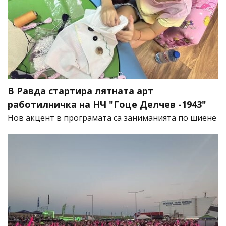
В Равда стартира лятната арт
работилничка на НЧ "Гоце Делчев -1943"
Нов акцент в програмата са заниманията по шиене