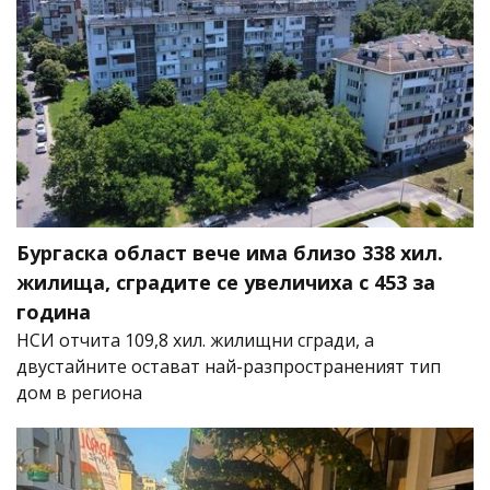
Бургаска област вече има близо 338 хил.
жилища, сградите се увеличиха с 453 за
година
НСИ отчита 109,8 хил. жилищни сгради, а
двустайните остават най-разпространеният тип
дом в региона