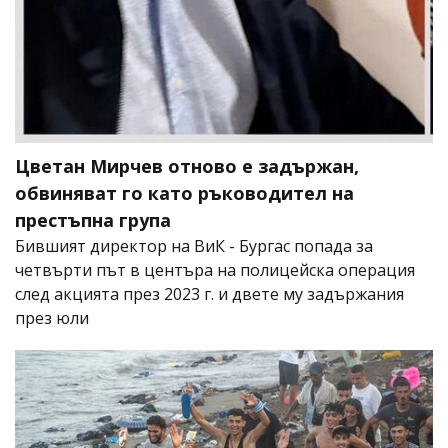
Цветан Мирчев отново е задържан,
обвиняват го като ръководител на
престъпна група
Бившият директор на ВиК - Бургас попада за
четвърти път в центъра на полицейска операция
след акцията през 2023 г. и двете му задържания
през юли