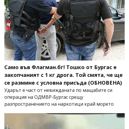
Само във Флагман.бг! Тошко от Бургас е
закопчаният с 1 кг дрога. Той смята, че ще
се размине с условна присъда (ОБНОВЕНА)
Ударът е част от невижданата по мащабите си
операция на ОДМВР-Бургас срещу
разпространението на наркотици край морето