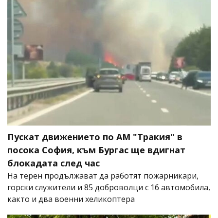
Пускат движението по АМ "Тракия" в
посока София, към Бургас ще вдигнат
блокадата след час
На терен продължават да работят пожарникари,
горски служители и 85 доброволци с 16 автомобила,
както и два военни хеликоптера