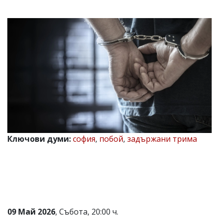
УКРАЙНА
СПОРТ
РАЗСЛЕДВАНЕ
БИЗНЕС
ЮГ
Управители:
Веселин
Василев,
email:
v.vasilev@flagman.bg
Катя
Ключови думи:
софия
,
побой
,
задържани трима
Касабова,
еmail:
k.kassabova@flagman.bg
Главен
редактор:
Иван
Колев,
email:
09 Май 2026
, Събота, 20:00 ч.
office@flagman.bg