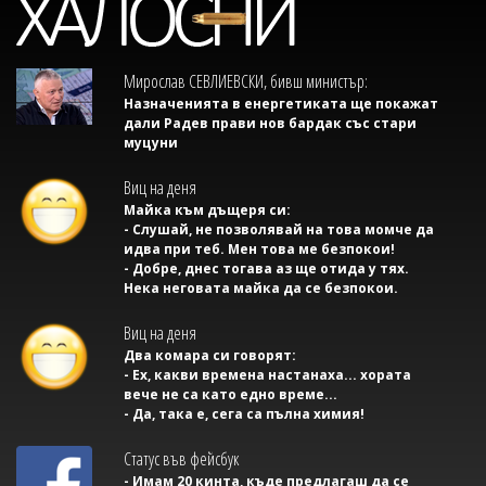
Мирослав СЕВЛИЕВСКИ, бивш министър:
Назначенията в енергетиката ще покажат
дали Радев прави нов бардак със стари
муцуни
Виц на деня
Майка към дъщеря си:
- Слушай, не позволявай на това момче да
идва при теб. Мен това ме безпокои!
- Добре, днес тогава аз ще отида у тях.
Нека неговата майка да се безпокои.
Виц на деня
Два комара си говорят:
- Ех, какви времена настанаха... хората
вече не са като едно време...
- Да, така е, сега са пълна химия!
Статус във фейсбук
- Имам 20 кинта, къде предлагаш да се