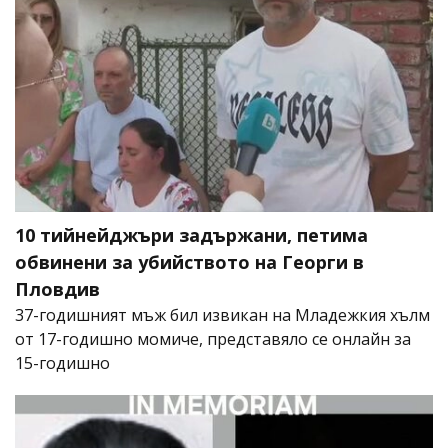
10 тийнейджъри задържани, петима
обвинени за убийството на Георги в
Пловдив
37-годишният мъж бил извикан на Младежкия хълм
от 17-годишно момиче, представяло се онлайн за
15-годишно