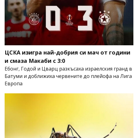
ЦСКА изигра най-добрия си мач от години
и смаза Макаби с 3:0
Ебонг, Годой и Цварц разкъсаха израелския гранд в
Батуми и доближиха червените до плейофа на Лига
Европа