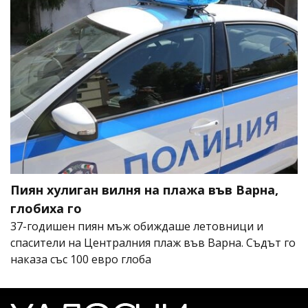
Пиян хулиган вилня на плажа във Варна,
глобиха го
37-годишен пиян мъж обиждаше летовници и
спасители на Централния плаж във Варна. Съдът го
наказа със 100 евро глоба