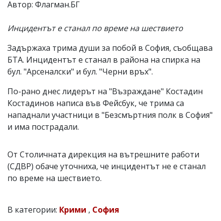
Автор: Флагман.БГ
Коментарите
под
Инцидентът е станал по време на шествието
статиите
се
въвеждат
Задържаха трима души за побой в София, съобщава
от
БТА. Инцидентът е станал в района на спирка на
читателите
бул. "Арсеналски" и бул. "Черни връх".
и
редакцията
По-рано днес лидерът на "Възраждане" Костадин
не
носи
Костадинов написа във Фейсбук, че трима са
отговорност
нападнали участници в "Безсмъртния полк в София"
за
и има пострадали.
тях!
Ако
откриете
обиден
От Столичната дирекция на вътрешните работи
за
(СДВР) обаче уточниха, че инцидентът не е станал
вас
по време на шествието.
коментар,
моля
сигнализирайте
ни!
В категории:
Крими
,
София