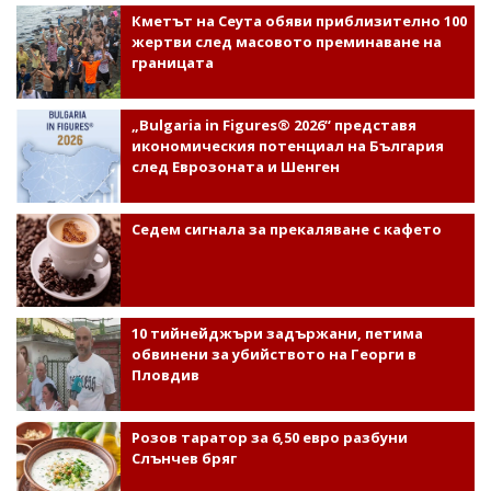
Кметът на Сеута обяви приблизително 100
жертви след масовото преминаване на
границата
„Bulgaria in Figures® 2026“ представя
икономическия потенциал на България
след Еврозоната и Шенген
Седем сигнала за прекаляване с кафето
10 тийнейджъри задържани, петима
обвинени за убийството на Георги в
Пловдив
Розов таратор за 6,50 евро разбуни
Слънчев бряг