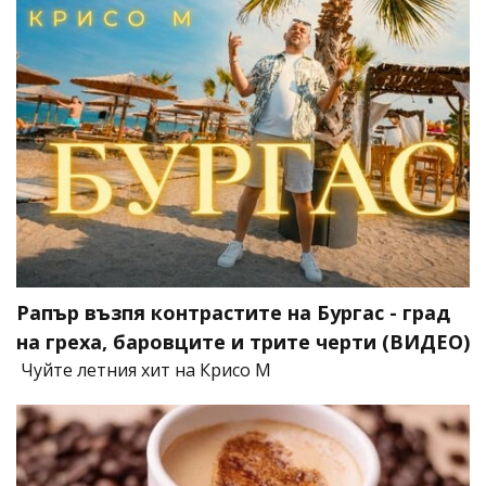
Рапър възпя контрастите на Бургас - град
на греха, баровците и трите черти (ВИДЕО)
Чуйте летния хит на Крисо М