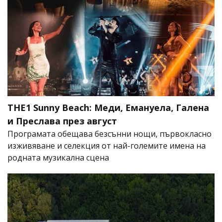
THE1 Sunny Beach: Меди, Емануела, Галена
и Преслава през август
Програмата обещава безсънни нощи, първокласно
изживяване и селекция от най-големите имена на
родната музикална сцена