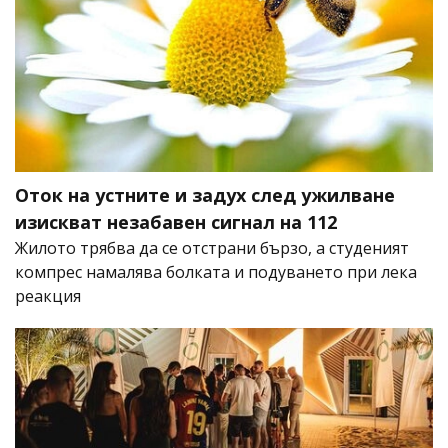
Оток на устните и задух след ужилване
изискват незабавен сигнал на 112
Жилото трябва да се отстрани бързо, а студеният
компрес намалява болката и подуването при лека
реакция