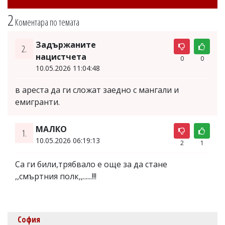
2
Коментара по темата
Задържаните
2.
нацистчета
0
0
10.05.2026 11:04:48
в ареста да ги сложат заедно с мангали и
емигранти.
МАЛКО
1.
10.05.2026 06:19:13
2
1
Са ги били,трябвало е още за да стане
,,смъртния полк,,......!!!
София