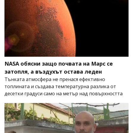
NASA обясни защо почвата на Марс се
затопля, а въздухът остава леден
Тънката атмосфера не пренася ефективно
топлината и създава температурна разлика от
десетки градуси само на метър над повърхността