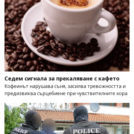
Седем сигнала за прекаляване с кафето
Кофеинът нарушава съня, засилва тревожността и
предизвиква сърцебиене при чувствителните хора