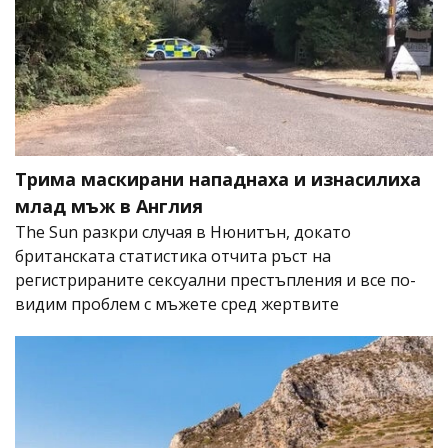
Трима маскирани нападнаха и изнасилиха
млад мъж в Англия
The Sun разкри случая в Нюнитън, докато
британската статистика отчита ръст на
регистрираните сексуални престъпления и все по-
видим проблем с мъжете сред жертвите