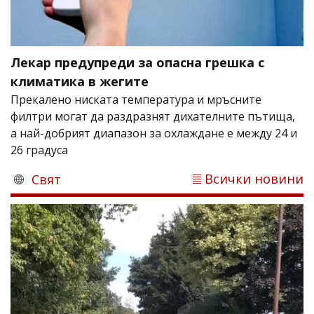
Лекар предупреди за опасна грешка с
климатика в жегите
Прекалено ниската температура и мръсните
филтри могат да раздразнят дихателните пътища,
а най-добрият диапазон за охлаждане е между 24 и
26 градуса
Всички новини
Свят