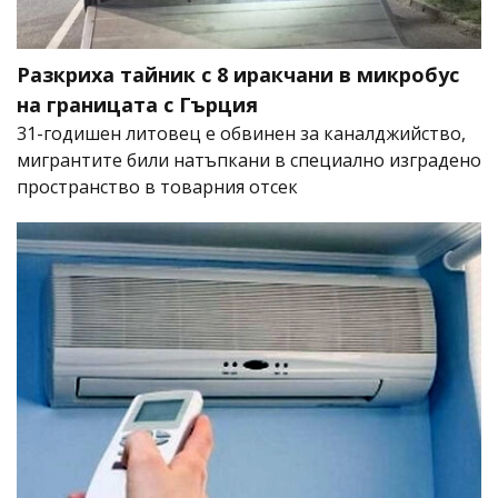
Разкриха тайник с 8 иракчани в микробус
на границата с Гърция
31-годишен литовец е обвинен за каналджийство,
мигрантите били натъпкани в специално изградено
пространство в товарния отсек