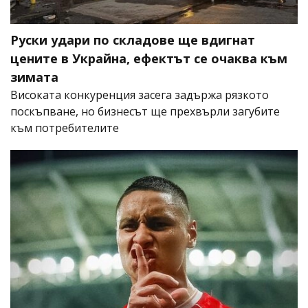
Руски удари по складове ще вдигнат
цените в Украйна, ефектът се очаква към
зимата
Високата конкуренция засега задържа рязкото
поскъпване, но бизнесът ще прехвърли загубите
към потребителите