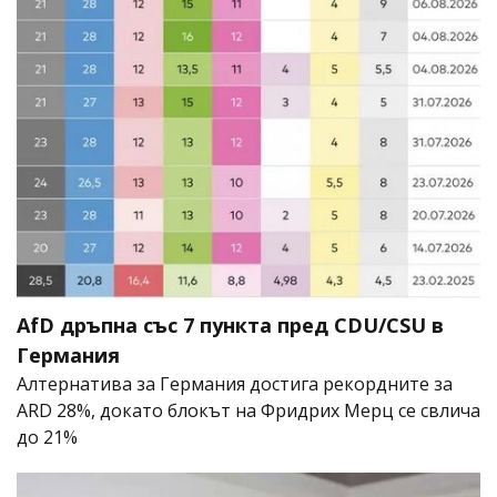
AfD дръпна със 7 пункта пред CDU/CSU в
Германия
Алтернатива за Германия достига рекордните за
ARD 28%, докато блокът на Фридрих Мерц се свлича
до 21%