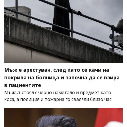
Мъж е арестуван, след като се качи на
покрива на болница и започна да се взира
в пациентите
Мъжът стоял с черно наметало и предмет като
коса, а полиция и пожарна го сваляли близо час