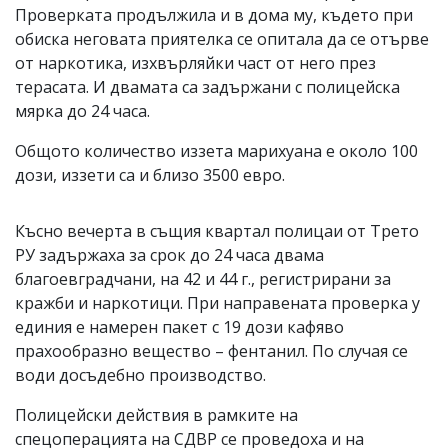
Проверката продължила и в дома му, където при
обиска неговата приятелка се опитала да се отърве
от наркотика, изхвърляйки част от него през
терасата. И двамата са задържани с полицейска
мярка до 24 часа.
Общото количество иззета марихуана е около 100
дози, иззети са и близо 3500 евро.
Късно вечерта в същия квартал полицаи от Трето
РУ задържаха за срок до 24 часа двама
благоевградчани, на 42 и 44 г., регистрирани за
кражби и наркотици. При направената проверка у
единия е намерен пакет с 19 дози кафяво
прахообразно вещество – фентанил. По случая се
води досъдебно производство.
Полицейски действия в рамките на
спецоперацията на СДВР се проведоха и на