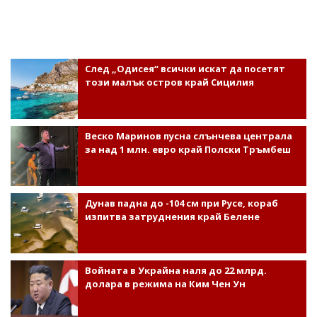
След „Одисея“ всички искат да посетят
този малък остров край Сицилия
Веско Маринов пусна слънчева централа
за над 1 млн. евро край Полски Тръмбеш
Дунав падна до -104 см при Русе, кораб
изпитва затруднения край Белене
Войната в Украйна наля до 22 млрд.
долара в режима на Ким Чен Ун