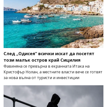
След „Одисея“ всички искат да посетят
този малък остров край Сицилия
Фавиняна се превърна в екранната Итака на
Кристофър Нолан, а местните власти вече се готвят
за нова вълна от туристи и инвестиции