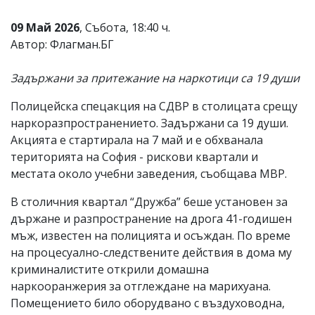
Коментарите
09 Май 2026
, Събота, 18:40 ч.
под
статиите
Автор: Флагман.БГ
се
въвеждат
Задържани за притежание на наркотици са 19 души
от
читателите
и
Полицейска спецакция на СДВР в столицата срещу
редакцията
наркоразпространението. Задържани са 19 души.
не
Акцията е стартирала на 7 май и е обхванала
носи
отговорност
територията на София - рискови квартали и
за
местата около учебни заведения, съобщава МВР.
тях!
Ако
В столичния квартал “Дружба” беше установен за
откриете
държане и разпространение на дрога 41-годишен
обиден
за
мъж, известен на полицията и осъждан. По време
вас
на процесуално-следствените действия в дома му
коментар,
криминалистите открили домашна
моля
сигнализирайте
наркооранжерия за отглеждане на марихуана.
ни!
Помещението било оборудвано с въздуховодна,