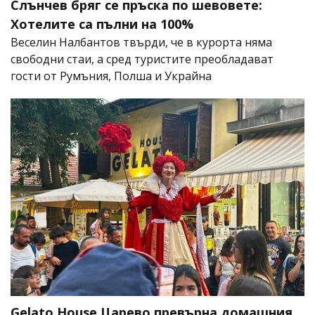
Слънчев бряг се пръска по шевовете:
Хотелите са пълни на 100%
Веселин Налбантов твърди, че в курорта няма
свободни стаи, а сред туристите преобладават
гости от Румъния, Полша и Украйна
Gelato House Царево превърна домашния