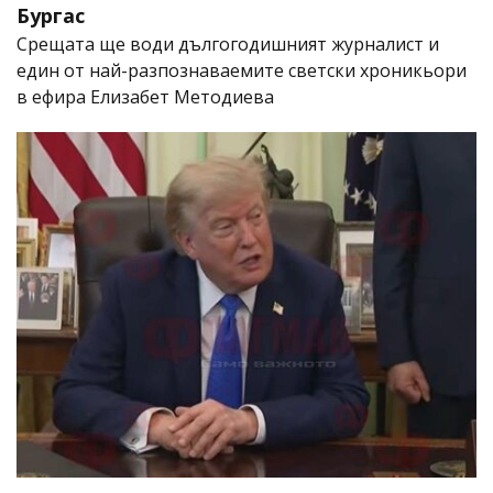
Бургас
Срещата ще води дългогодишният журналист и
един от най-разпознаваемите светски хроникьори
в ефира Елизабет Методиева