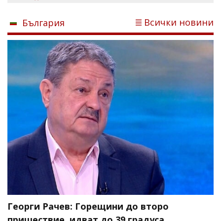
Всички новини
България
Георги Рачев: Горещини до второ
пришествие, идват до 39 градуса