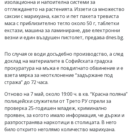
изолационна и напоителна системи за
отглеждането на растенията. Иззети са множество
саксии с марихуана, както и пет пакета тревиста
маса с приблизително тегло около 50 г, таблетки
екстази, машина за ламиниране, две електронни
везни и един въздушен пистолет, предава dnes.bg.
По случая се води досъдебно производство, а след
доклад на материалите в Софийската градска
прокуратура на мъжа е повдигнато обвинение и е
взета мярка за неотклонение “задържане под
стража” до 72 часа.
Отново на 7 май, около 19:00 ч. в кв. “Красна поляна”
полицейски служители от Трето РУ спрели за
проверка 25-годишен младеж, криминално
проявен, за когото имало информация, че държи и
разпространява наркотици в столицата. В него
било открито неголямо количество марихуана.