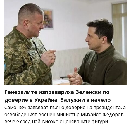
Генералите изпревариха Зеленски по
доверие в Украйна, Залужни е начело
Само 18% заявяват пълно доверие на президента, а
освободеният военен министър Михайло Федоров
вече е сред най-високо оценяваните фигури