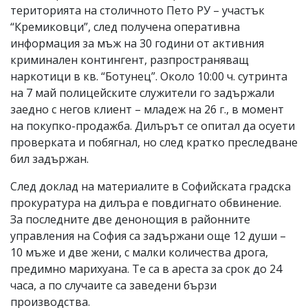
територията на столичното Пето РУ – участък
“Кремиковци”, след получена оперативна
информация за мъж на 30 години от активния
криминален контингент, разпространяващ
наркотици в кв. “Ботунец”. Около 10:00 ч. сутринта
на 7 май полицейските служители го задържали
заедно с негов клиент – младеж на 26 г., в момент
на покупко-продажба. Дилърът се опитал да осуети
проверката и побягнал, но след кратко преследване
бил задържан.
След доклад на материалите в Софийската градска
прокуратура на дилъра е повдигнато обвинение.
За последните две денонощия в районните
управления на София са задържани още 12 души –
10 мъже и две жени, с малки количества дрога,
предимно марихуана. Те са в ареста за срок до 24
часа, а по случаите са заведени бързи
производства.