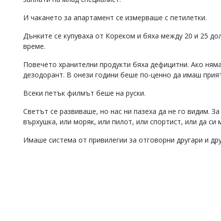
Коментарите
И чакането за апартамент се измерваше с петилетки.
под
статиите
Дънките се купуваха от Кореком и бяха между 20 и 25 до
се
време.
въвеждат
от
читателите
Повечето хранителни продукти бяха дефицитни. Ако няма
и
дезодорант. В онези години беше по-ценно да имаш прия
редакцията
не
Всеки петък филмът беше на руски.
носи
отговорност
Светът се развиваше, но нас ни пазеха да не го видим. З
за
върхушка, или моряк, или пилот, или спортист, или да си 
тях!
Ако
Имаше система от привилегии за отговорни другари и дру
откриете
обиден
за
вас
коментар,
моля
сигнализирайте
ни!