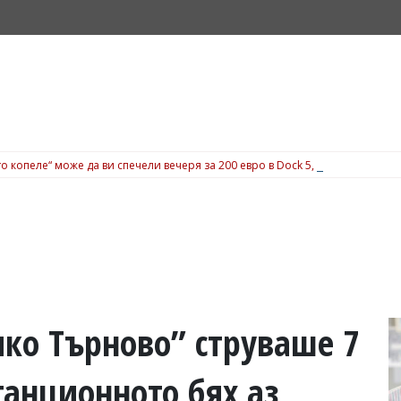
о копеле“ може да ви спечели вечеря за 200 евро в Dock 5, вижте подробн
ико Търново” струваше 7
танционното бях аз