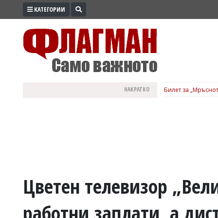
КАТЕГОРИИ
ПРОМО
ЗОНА
ИЗБОРИ
2026
ПРАКТИЧНО
НАКРАТКО
Билет за „Мръснот
КУЛТУРА
ЗДРАВЕ
ПОЛИТИКА
ОБЩИНИ
ОБЩЕСТВО
ЛАЙФСТАЙЛ
Цветен телевизор „Вел
ВОЙНАТА
работни заплати, а дис
В