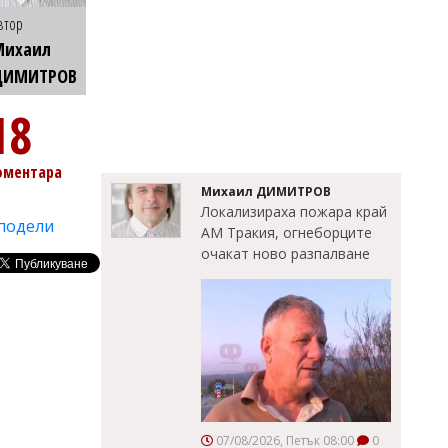
втор
Михаил
ДИМИТРОВ
18
оментара
Михаил ДИМИТРОВ
Локализираха пожара край
подели
АМ Тракия, огнеборците
очакат ново разпалване
07/08/2026, Петък 08:00
0