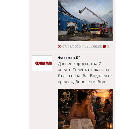
07/08/2026, Петък 06:30
3
Флагман.БГ
Дневен хороскоп за 7
август: Телецът с шанс за
бърза печалба, Водолеите
пред съдбоносен избор