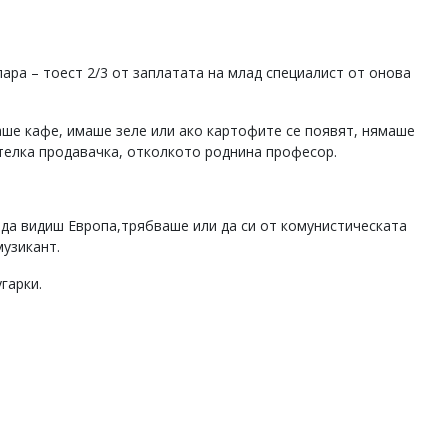
лара – тоест 2/3 от заплатата на млад специалист от онова
ше кафе, имаше зеле или ако картофите се появят, нямаше
телка продавачка, отколкото роднина професор.
а да видиш Европа,трябваше или да си от комунистическата
музикант.
гарки.