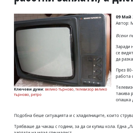
УКРАЙНА
СПОРТ
09 Май 
РАЗСЛЕДВАНЕ
Автор:
БИЗНЕС
Всеки п
ЮГ
Заради 
се видят
Управители:
да разк
Веселин
Василев,
През 80
email:
v.vasilev@flagman.bg
работа с
Катя
Касабова,
Телевиз
Ключови думи:
велико търново
,
телевизор велико
еmail:
k.kassabova@flagman.bg
такива р
търново
,
ретро
опашка 
Главен
редактор:
Иван
Подобна беше ситуацията и с хладилниците, които струва
Колев,
email:
Трябваше да чакаш с години, за да си купиш кола. Една „
office@flagman.bg
заплати на млад специалист.