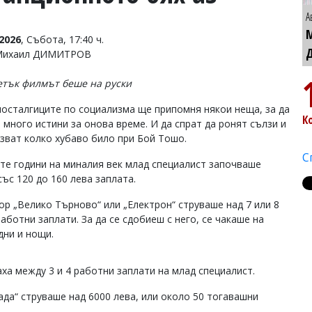
А
2026
, Събота, 17:40 ч.
 Михаил ДИМИТРОВ
етък филмът беше на руски
носталгиците по социализма ще припомня някои неща, за да
К
 много истини за онова време. И да спрат да ронят сълзи и
азват колко хубаво било при Бой Тошо.
С
-те години на миналия век млад специалист започваше
ъс 120 до 160 лева заплата.
ор „Велико Търново“ или „Електрон“ струваше над 7 или 8
аботни заплати. За да се сдобиеш с него, се чакаше на
дни и нощи.
ха между 3 и 4 работни заплати на млад специалист.
Лада“ струваше над 6000 лева, или около 50 тогавашни