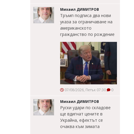
Михаил ДИМИТРОВ
Тръмп подписа два нови
указа за ограничаване на
американското
гражданство по рождение
07/08/2026, Петък 07:30
0
Михаил ДИМИТРОВ
Руски удари по складове
ще вдигнат цените в
Украйна, ефектът се
очаква към зимата