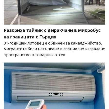
Разкриха тайник с 8 иракчани в микробус
на границата с Гърция
31-годишен литовец е обвинен за каналджийство,
мигрантите били натъпкани в специално изградено
пространство в товарния отсек