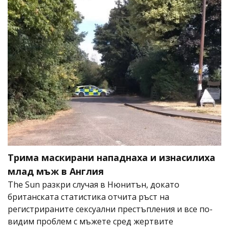
Трима маскирани нападнаха и изнасилиха
млад мъж в Англия
The Sun разкри случая в Нюнитън, докато
британската статистика отчита ръст на
регистрираните сексуални престъпления и все по-
видим проблем с мъжете сред жертвите