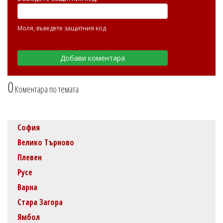
Моля, въведете защитния код
0
Коментара по темата
София
Велико Търново
Плевен
Русе
Варна
Стара Загора
Ямбол