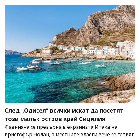
След „Одисея“ всички искат да посетят
този малък остров край Сицилия
Фавиняна се превърна в екранната Итака на
Кристофър Нолан, а местните власти вече се готвят