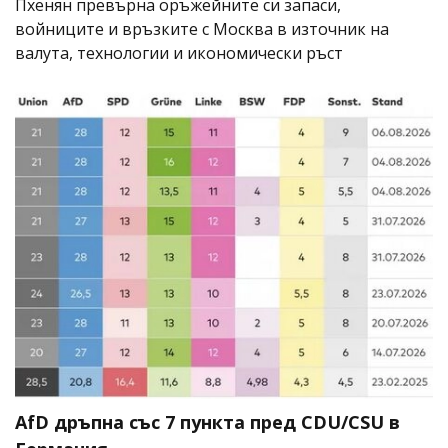
Пхенян превърна оръжейните си запаси,
войниците и връзките с Москва в източник на
валута, технологии и икономически ръст
AfD дръпна със 7 пункта пред CDU/CSU в