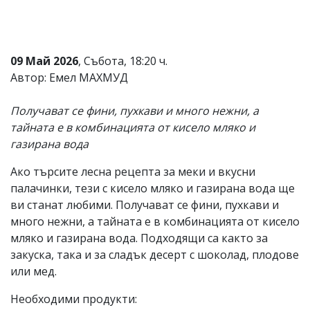
Коментарите
под
статиите
се
09 Май 2026
, Събота, 18:20 ч.
въвеждат
Автор: Емел МАХМУД
от
читателите
и
Получават се фини, пухкави и много нежни, а
редакцията
тайната е в комбинацията от кисело мляко и
не
носи
газирана вода
отговорност
за
Ако търсите лесна рецепта за меки и вкусни
тях!
палачинки, тези с кисело мляко и газирана вода ще
Ако
откриете
ви станат любими. Получават се фини, пухкави и
обиден
много нежни, а тайната е в комбинацията от кисело
за
мляко и газирана вода. Подходящи са както за
вас
коментар,
закуска, така и за сладък десерт с шоколад, плодове
моля
или мед.
сигнализирайте
ни!
Необходими продукти: