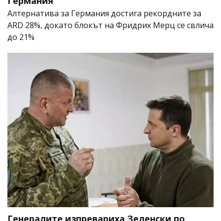
Германия
Алтернатива за Германия достига рекордните за
ARD 28%, докато блокът на Фридрих Мерц се свлича
до 21%
Генералите изпревариха Зеленски по