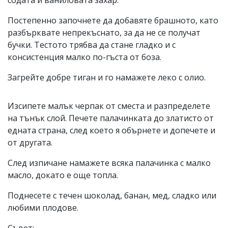
Постепенно започнете да добавяте брашното, като
разбърквате непрекъснато, за да не се получат
бучки. Тестото трябва да стане гладко и с
консистенция малко по-гъста от боза.
Загрейте добре тиган и го намажете леко с олио.
Изсипете малък черпак от сместа и разпределете
на тънък слой. Печете палачинката до златисто от
едната страна, след което я обърнете и допечете и
от другата.
След изпичане намажете всяка палачинка с малко
масло, докато е още топла.
Поднесете с течен шоколад, банан, мед, сладко или
любими плодове.
Съвет: