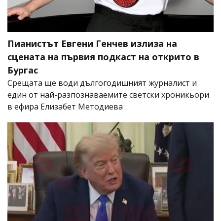
Пианистът Евгени Генчев излиза на
сцената на първия подкаст на открито в
Бургас
Срещата ще води дългогодишният журналист и
един от най-разпознаваемите светски хроникьори
в ефира Елизабет Методиева