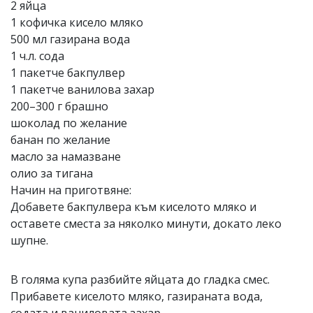
2 яйца
1 кофичка кисело мляко
500 мл газирана вода
1 ч.л. сода
1 пакетче бакпулвер
1 пакетче ванилова захар
200–300 г брашно
шоколад по желание
банан по желание
масло за намазване
олио за тигана
Начин на приготвяне:
Добавете бакпулвера към киселото мляко и
оставете сместа за няколко минути, докато леко
шупне.
В голяма купа разбийте яйцата до гладка смес.
Прибавете киселото мляко, газираната вода,
содата и ваниловата захар.