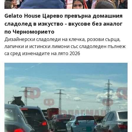
Gelato House Царево превърна домашния
сладолед в изкуство - вкусове без аналог
по Черноморието
Дизайнерски сладоледи на клечка, розови сърца,
лапички и истински лимони със сладоледен пълнеж
са сред изненадите на лято 2026