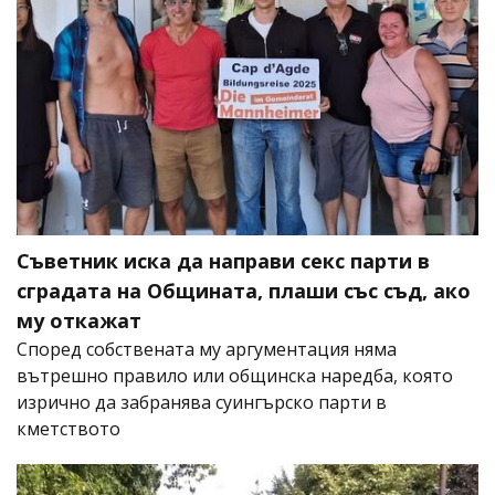
Съветник иска да направи секс парти в
сградата на Общината, плаши със съд, ако
му откажат
Според собствената му аргументация няма
вътрешно правило или общинска наредба, която
изрично да забранява суингърско парти в
кметството