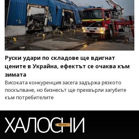
Руски удари по складове ще вдигнат
цените в Украйна, ефектът се очаква към
зимата
Високата конкуренция засега задържа рязкото
поскъпване, но бизнесът ще прехвърли загубите
към потребителите