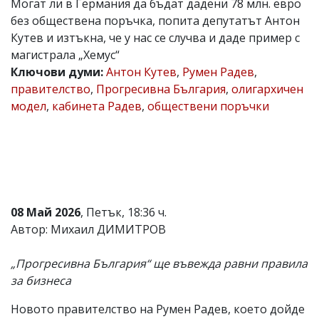
Могат ли в Германия да бъдат дадени 78 млн. евро
Коментарите
без обществена поръчка, попита депутатът Антон
под
Кутев и изтъкна, че у нас се случва и даде пример с
статиите
магистрала „Хемус“
се
въвеждат
Ключови думи:
Антон Кутев
,
Румен Радев
,
от
правителство
,
Прогресивна България
,
олигархичен
читателите
модел
,
кабинета Радев
,
обществени поръчки
и
редакцията
не
носи
отговорност
за
тях!
Ако
откриете
08 Май 2026
, Петък, 18:36 ч.
обиден
Автор: Михаил ДИМИТРОВ
за
вас
коментар,
„Прогресивна България“ ще въвежда равни правила
моля
за бизнеса
сигнализирайте
ни!
Новото правителство на Румен Радев, което дойде