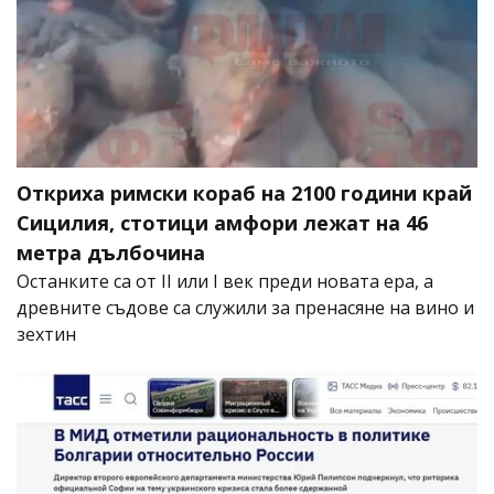
Откриха римски кораб на 2100 години край
Сицилия, стотици амфори лежат на 46
метра дълбочина
Останките са от II или I век преди новата ера, а
древните съдове са служили за пренасяне на вино и
зехтин