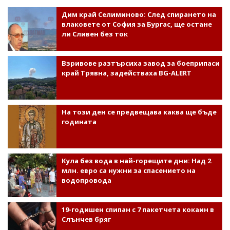
Дим край Селиминово: След спирането на
влаковете от София за Бургас, ще остане
ли Сливен без ток
Взривове разтърсиха завод за боеприпаси
край Трявна, задействаха BG-ALERT
На този ден се предвещава каква ще бъде
годината
Кула без вода в най-горещите дни: Над 2
млн. евро са нужни за спасението на
водопровода
19-годишен спипан с 7 пакетчета кокаин в
Слънчев бряг