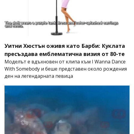
Уитни Хюстън оживя като Барби: Куклата
пресъздава емблематична визия от 80-те
Моделът е вдъхновен от клипа към I Wanna Dance
With Somebody и беше представен около рождения
ден на легендарната певица