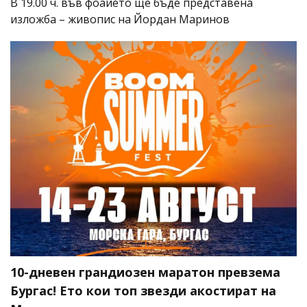
В 19.00 ч. във фоайето ще бъде представена
изложба – живопис на Йордан Маринов
10-дневен грандиозен маратон превзема
Бургас! Ето кои топ звезди акостират на