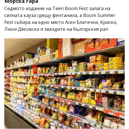
Морска гара
Седмото издание на Teen Boom Fest залага на
силната кауза срещу фентанила, а Boom Summer
Fest събира на едно място Асен Блатечки, Криско,
Люси Дяковска и звездите на българския рап