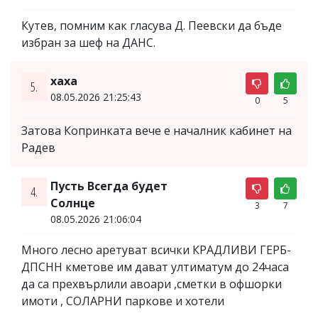
Кутев, помним как гласува Д. Пеевски да бъде
избран за шеф на ДАНС.
хаха
5.
08.05.2026 21:25:43
0
5
Затова Копринката вече е началник кабинет на
Радев
Пусть Всегда будет
4.
Солнце
3
7
08.05.2026 21:06:04
Много лесно аретуват всички КРАДЛИВИ ГЕРБ-
ДПСНН кметове им дават ултиматум до 24часа
да са прехвърлили авоари ,сметки в офшорки
имоти , СОЛАРНИ паркове и хотели