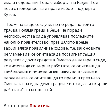
има и недоволни. Това е изборът на Радев. Той
носи отговорността и прави избор“, подчерта
Кутев.
„Промяната ще се случи, но по реда, по който
трябва. Голяма грешка беше, че поради
неспособността си да управляват последните
няколко правителство, през цялото време
заобикаляха правилните ходове, т.е. законовите
регламенти и се опитваха да постигнат същия
резултат с други средства. Вместо да накараш съда,
комисията да си върши работата, се опитваш да
заобиколиш и понеже имаш някакво влияние в
парламента, се опитваш да го правиш през него.
Смисълът на една демокрация е всеки да си свърши
работата“, каза още той.
В категории:
Политика