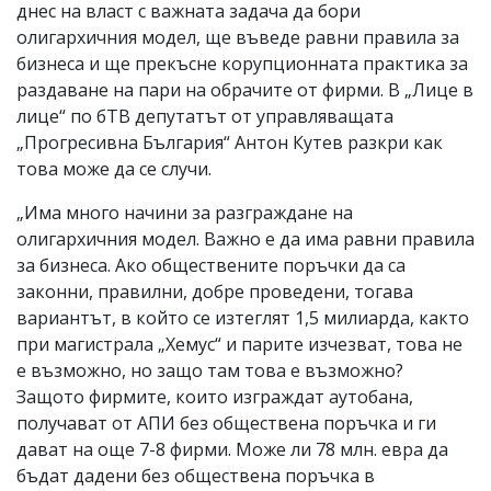
днес на власт с важната задача да бори
олигархичния модел, ще въведе равни правила за
бизнеса и ще прекъсне корупционната практика за
раздаване на пари на обрачите от фирми. В „Лице в
лице“ по бТВ депутатът от управляващата
„Прогресивна България“ Антон Кутев разкри как
това може да се случи.
„Има много начини за разграждане на
олигархичния модел. Важно е да има равни правила
за бизнеса. Ако обществените поръчки да са
законни, правилни, добре проведени, тогава
вариантът, в който се изтеглят 1,5 милиарда, както
при магистрала „Хемус“ и парите изчезват, това не
е възможно, но защо там това е възможно?
Защото фирмите, които изграждат аутобана,
получават от АПИ без обществена поръчка и ги
дават на още 7-8 фирми. Може ли 78 млн. евра да
бъдат дадени без обществена поръчка в