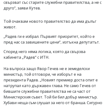
свързват със старите служебни правителства, а не с
друго“, заяви Кутев.
Той очаквам новото правителство да има дълъг
живот.
„Радев ги е избрал. Първият приоритет, който е
пред нас са завишените цени“, изтъкна депутатът.
Според него няма логика, която да свързва
кабинета „Радев“ с ИТН.
На въпроса защо Явор Гечев не е земеделски
министър, той отговори, че изборът е на
президента Радев. „Новият премиер доста опит е
натрупал като държавен глава. Не само Гечев от
бившите служебни правителства не са част от
Министерския съвет. Той би бил добър министър.
Хубави неща съм слушал за него от бранша. Сигурно