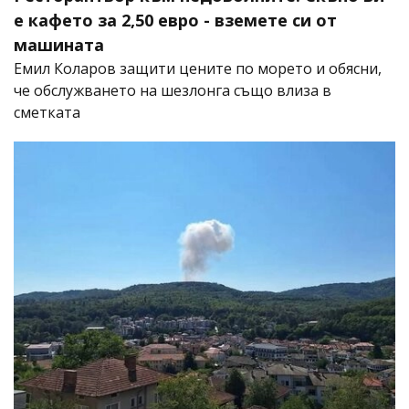
е кафето за 2,50 евро - вземете си от
машината
Емил Коларов защити цените по морето и обясни,
че обслужването на шезлонга също влиза в
сметката