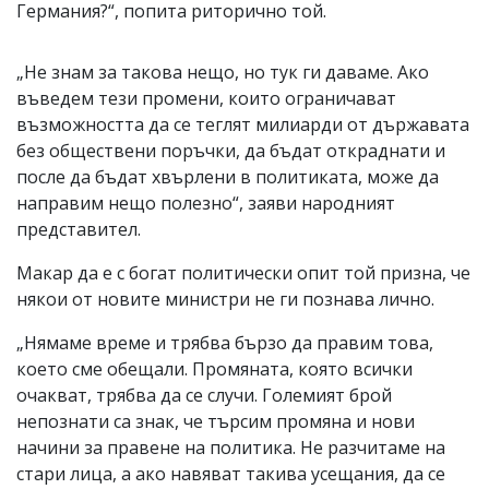
Германия?“, попита риторично той.
„Не знам за такова нещо, но тук ги даваме. Ако
въведем тези промени, които ограничават
възможността да се теглят милиарди от държавата
без обществени поръчки, да бъдат откраднати и
после да бъдат хвърлени в политиката, може да
направим нещо полезно“, заяви народният
представител.
Макар да е с богат политически опит той призна, че
някои от новите министри не ги познава лично.
„Нямаме време и трябва бързо да правим това,
което сме обещали. Промяната, която всички
очакват, трябва да се случи. Големият брой
непознати са знак, че търсим промяна и нови
начини за правене на политика. Не разчитаме на
стари лица, а ако навяват такива усещания, да се