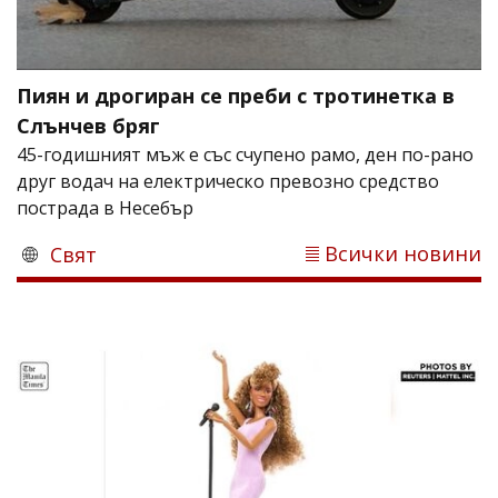
Пиян и дрогиран се преби с тротинетка в
Слънчев бряг
45-годишният мъж е със счупено рамо, ден по-рано
друг водач на електрическо превозно средство
пострада в Несебър
Всички новини
Свят