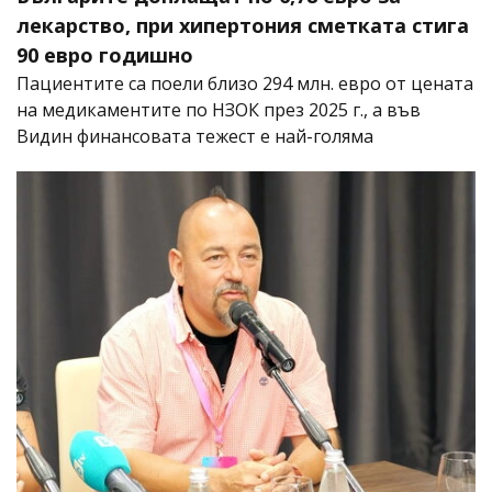
лекарство, при хипертония сметката стига
90 евро годишно
Пациентите са поели близо 294 млн. евро от цената
на медикаментите по НЗОК през 2025 г., а във
Видин финансовата тежест е най-голяма