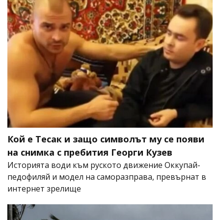
Кой е Тесак и защо символът му се появи
на снимка с пребития Георги Кузев
Историята води към руското движение Оккупай-
педофиляй и модел на саморазправа, превърнат в
интернет зрелище