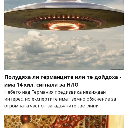
Полудяха ли германците или те дойдоха -
има 14 хил. сигнала за НЛО
Небето над Германия предизвика невиждан
интерес, но експертите имат земно обяснение за
огромната част от загадъчните светлини