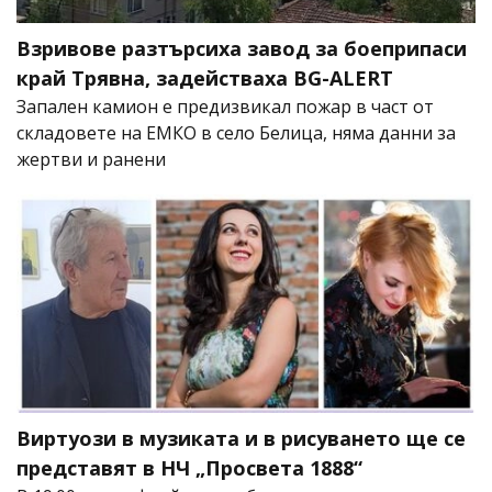
Взривове разтърсиха завод за боеприпаси
край Трявна, задействаха BG-ALERT
Запален камион е предизвикал пожар в част от
складовете на ЕМКО в село Белица, няма данни за
жертви и ранени
Виртуози в музиката и в рисуването ще се
представят в НЧ „Просвета 1888“