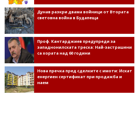
Дунав разкри двама войници от Втората
световна война в Будапеща
Проф. Кантарджиев предупреди за
западнонилската треска: Най-застрашени
са хората над 60 години
Нова пречка пред сделките с имоти: Искат
енергиен сертификат при продажба и
наем