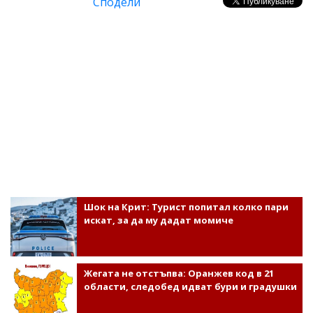
Сподели
Шок на Крит: Турист попитал колко пари
искат, за да му дадат момиче
Жегата не отстъпва: Оранжев код в 21
области, следобед идват бури и градушки