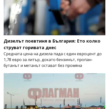
Дизелът поевтиня в България: Ето колко
струват горивата днес
Средната цена на дизела пада с един евроцент до
1,78 евро за литър, докато бензинът, пропан-
бутанът и метанът остават без промяна