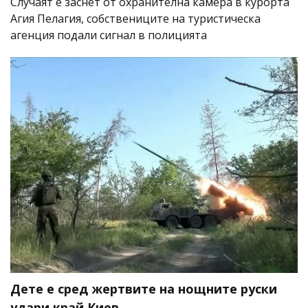
Случаят е заснет от охранителна камера в курорта
Агия Пелагия, собствениците на туристическа
агенция подали сигнал в полицията
Дете е сред жертвите на нощните руски
удари край Киев