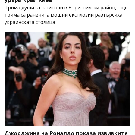
Трима души са загинали в Бориспилски район, още
трима са ранени, а мощни експлозии разтърсиха
украинската столица
Джорджина на Роналдо показа извивките