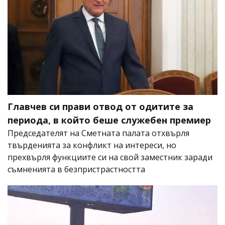
Главчев си прави отвод от одитите за
периода, в който беше служебен премиер
Председателят на Сметната палата отхвърля
твърденията за конфликт на интереси, но
прехвърля функциите си на свой заместник заради
съмненията в безпристрастността