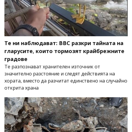
Те ни наблюдават: BBC разкри тайната на
гларусите, които тормозят крайбрежните
градове
Те разпознават хранителен източник от
значително разстояние и следят действията на
хората, вместо да разчитат единствено на случайно
открита храна