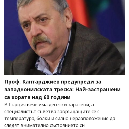
Проф. Кантарджиев предупреди за
западнонилската треска: Най-застрашени
са хората над 60 години
В Гърция вече има десетки заразени, а
специалистът съветва завръщащите се с
температура, болки и силно неразположение да
следят внимателно състоянието си