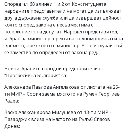
Според чл. 68 алинеи 1 и 2 от Конституцията
народните представители не могат да изпълняват
друга държавна служба или да извършват дейност,
която според закона е несъвместима с
положението на депутат. Народен представител,
избран за министър, прекъсва пълномощията си за
времето, през което е министър. В този случай той
се замества по определен от закона ред.
Новоизбраните народни представители от
"Прогресивна България" са:
Александра Павлова Ангелакова от листата на 25-
ти МИР – София заема мястото на Румен Георгиев
Радев;
Васка Александрова Милушева от 13-ти МИР -
Пазарджик влиза на мястото на Гълъб Спасов
Донев;