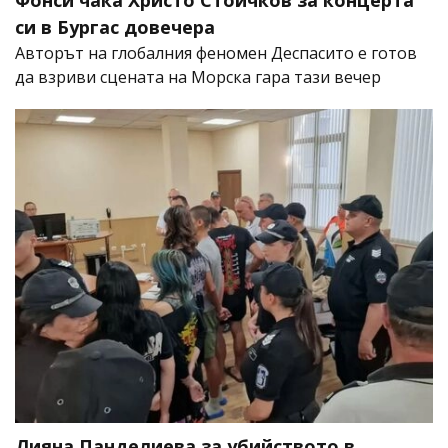
Фонси чака Христо Стоичков за концерта
си в Бургас довечера
Авторът на глобалния феномен Деспасито е готов
да взриви сцената на Морска гара тази вечер
Лияна Панделиева за убийството в