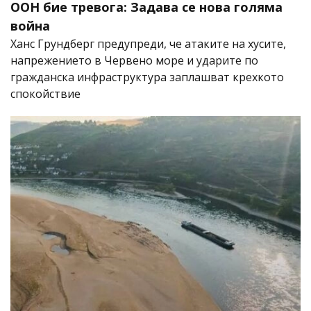
ООН бие тревога: Задава се нова голяма
война
Ханс Грундберг предупреди, че атаките на хусите,
напрежението в Червено море и ударите по
гражданска инфраструктура заплашват крехкото
спокойствие