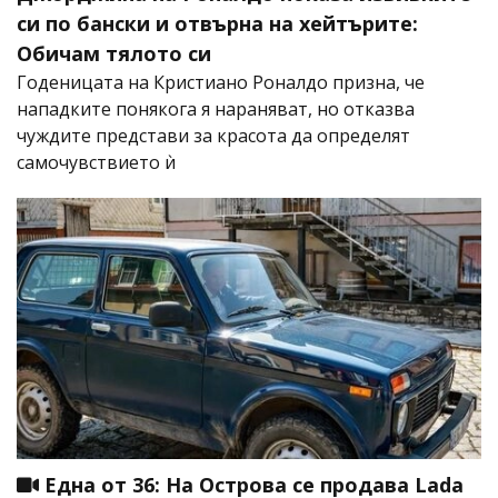
си по бански и отвърна на хейтърите:
Обичам тялото си
Годеницата на Кристиано Роналдо призна, че
нападките понякога я нараняват, но отказва
чуждите представи за красота да определят
самочувствието ѝ
Една от 36: На Острова се продава Lada