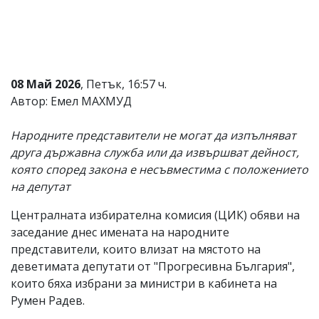
Коментарите
под
статиите
се
въвеждат
от
08 Май 2026
, Петък, 16:57 ч.
читателите
Автор: Емел МАХМУД
и
редакцията
не
Народните представители не могат да изпълняват
носи
друга държавна служба или да извършват дейност,
отговорност
която според закона е несъвместима с положението
за
тях!
на депутат
Ако
откриете
Централната избирателна комисия (ЦИК) обяви на
обиден
заседание днес имената на народните
за
вас
представители, които влизат на мястото на
коментар,
деветимата депутати от "Прогресивна България",
моля
които бяха избрани за министри в кабинета на
сигнализирайте
ни!
Румен Радев.