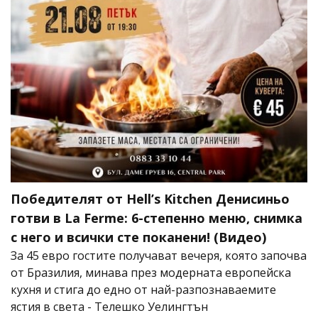
Победителят от Hell’s Kitchen Денисиньо
готви в La Ferme: 6-степенно меню, снимка
с него и всички сте поканени! (Видео)
За 45 евро гостите получават вечеря, която започва
от Бразилия, минава през модерната европейска
кухня и стига до едно от най-разпознаваемите
ястия в света - Телешко Уелингтън