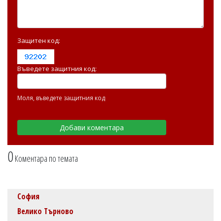
Защитен код:
Въведете защитния код:
Моля, въведете защитния код
0
Коментара по темата
София
Велико Търново