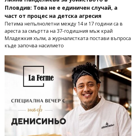
Пловдив: Това не е единичен случай, а
част от процес на детска агресия
Петима непълнолетни между 14 и 17 години са в
ареста за смъртта на 37-годишния мъж край
Младежкия хълм, а журналистката постави въпроса
къде започва насилието