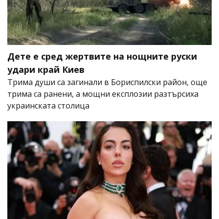
Дете е сред жертвите на нощните руски
удари край Киев
Трима души са загинали в Бориспилски район, още
трима са ранени, а мощни експлозии разтърсиха
украинската столица