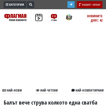
КАТЕГОРИИ
ВАШИЯТ СИГНАЛ
ПРОМО
НОВИНИТЕ
ДНЕС: 42
ЗОНА
ИЗБОРИ
2026
ПРАКТИЧНО
КУЛТУРА
ЗДРАВЕ
ПОЛИТИКА
ОБЩИНИ
ОБЩЕСТВО
ЛАЙФСТАЙЛ
НАЙ-НОВИ
НАЙ-ЧЕТЕНИ
НАЙ-КОМЕНТИРАНИ
ВОЙНАТА
В
Балът вече струва колкото една сватба