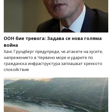
ООН бие тревога: Задава се нова голяма
война
Ханс Грундберг предупреди, че атаките на хусите,
напрежението в Червено море и ударите по
гражданска инфраструктура заплашват крехкото
спокойствие