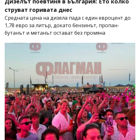
Дизелът поевтиня в България: Ето колко
струват горивата днес
Средната цена на дизела пада с един евроцент до
1,78 евро за литър, докато бензинът, пропан-
бутанът и метанът остават без промяна