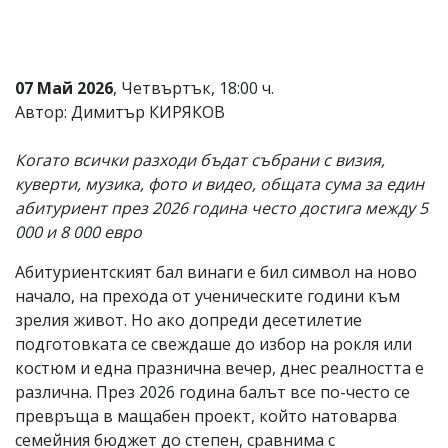
Коментарите
под
статиите
се
07 Май 2026
, Четвъртък, 18:00 ч.
въвеждат
Автор: Димитър КИРЯКОВ
от
читателите
и
Когато всички разходи бъдат събрани с визия,
редакцията
куверти, музика, фото и видео, общата сума за един
не
носи
абитуриент през 2026 година често достига между 5
отговорност
000 и 8 000 евро
за
тях!
Абитуриентският бал винаги е бил символ на ново
Ако
откриете
начало, на прехода от ученическите години към
обиден
зрелия живот. Но ако допреди десетилетие
за
подготовката се свеждаше до избор на рокля или
вас
коментар,
костюм и една празнична вечер, днес реалността е
моля
различна. През 2026 година балът все по-често се
сигнализирайте
превръща в мащабен проект, който натоварва
ни!
семейния бюджет до степен, сравнима с