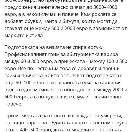
предложения цените лесно скачат до 3000–4000
евро, а в някои случаи и повече. Към роклята се
добавят обувки, чанта и бижута, които могат да
струват още между 500 и 2000 евро в зависимост от
марките и стила.
Подготовката на визията не спира дотук.
Професионалният грим за абитуриентка варира
между 60 и 300 евро, а прическата – между 100 и 500
евро. Все по-често към това се добавят и пробни
грим и прическа, които оскъпяват подготовката с
още 50–100 евро. Така крайната сума за външния
вид на едно момиче спокойно достига между 2000 и
6000 евро, а в по-луксозните случаи – значително
повече.
При момчетата разходите изглеждат по-умерени,
но също нарастват. Един стандартен костюм струва
около 400–500 евро, докато моделите по поръчка