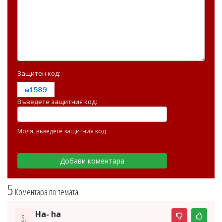
Защитен код:
Въведете защитния код:
Моля, въведете защитния код
5
Коментара по темата
Ha- ha
5.