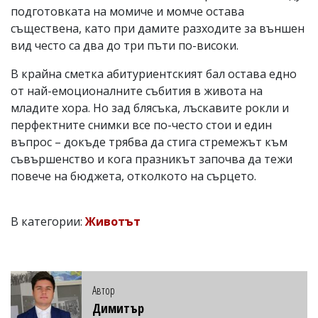
подготовката на момиче и момче остава
съществена, като при дамите разходите за външен
вид често са два до три пъти по-високи.
В крайна сметка абитуриентският бал остава едно
от най-емоционалните събития в живота на
младите хора. Но зад блясъка, лъскавите рокли и
перфектните снимки все по-често стои и един
въпрос – докъде трябва да стига стремежът към
съвършенство и кога празникът започва да тежи
повече на бюджета, отколкото на сърцето.
В категории:
Животът
Автор
Димитър