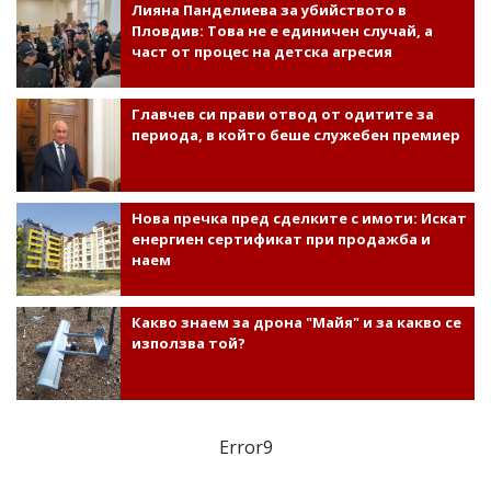
Лияна Панделиева за убийството в
Пловдив: Това не е единичен случай, а
част от процес на детска агресия
Главчев си прави отвод от одитите за
периода, в който беше служебен премиер
Нова пречка пред сделките с имоти: Искат
енергиен сертификат при продажба и
наем
Какво знаем за дрона "Майя" и за какво се
използва той?
Error9