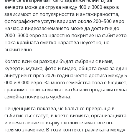
вечерта може да струва между 400 и 3000 евро в
зависимост от популярността и ангажираността,
фотографските услуги варират около 200–500 евро
на час, а видеозаснемането може да достигне до
2000–3000 евро за цялостно покритие на събитието.
Така крайната сметка нараства неусетно, но
значително.
Когато всички разходи бъдат събрани с визия,
куверти, музика, фото и видео, общата сума за един
абитуриент през 2026 година често достига между 5
000 и 8 000 евро. За много семейства това е бюджет,
сравним с този за малка сватба или продължителна
семейна почивка в чужбина.
Тенденцията показва, че балът се превръща в
събитие със статут, в което визията, организацията
и впечатлението върху околните имат все по-
голямо значение. В този контекст разликата между