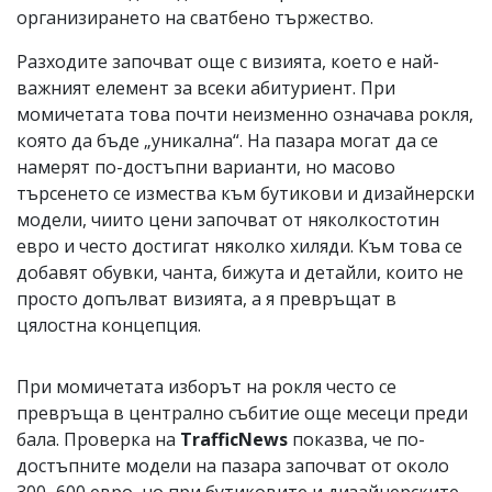
организирането на сватбено тържество.
Разходите започват още с визията, което е най-
важният елемент за всеки абитуриент. При
момичетата това почти неизменно означава рокля,
която да бъде „уникална“. На пазара могат да се
намерят по-достъпни варианти, но масово
търсенето се измества към бутикови и дизайнерски
модели, чиито цени започват от няколкостотин
евро и често достигат няколко хиляди. Към това се
добавят обувки, чанта, бижута и детайли, които не
просто допълват визията, а я превръщат в
цялостна концепция.
При момичетата изборът на рокля често се
превръща в централно събитие още месеци преди
бала. Проверка на
TrafficNews
показва, че по-
достъпните модели на пазара започват от около
300–600 евро, но при бутиковите и дизайнерските