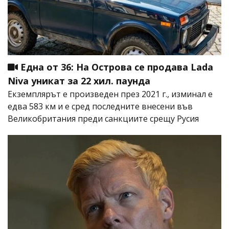
Една от 36: На Острова се продава Lada
Niva уникат за 22 хил. паунда
Екземплярът е произведен през 2021 г., изминал е
едва 583 км и е сред последните внесени във
Великобритания преди санкциите срещу Русия