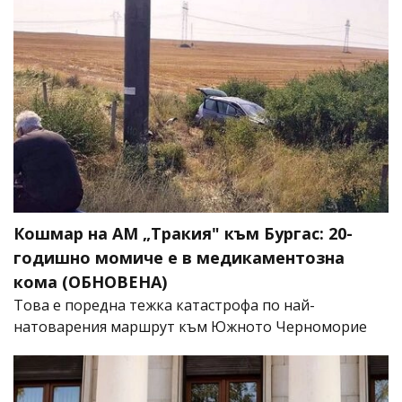
Кошмар на АМ „Тракия" към Бургас: 20-
годишно момиче е в медикаментозна
кома (ОБНОВЕНА)
Това е поредна тежка катастрофа по най-
натоварения маршрут към Южното Черноморие