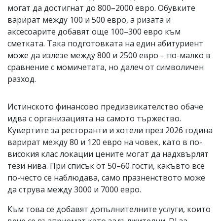
могат да достигнат до 800–2000 евро. Обувките
варират между 100 и 500 евро, а ризата и
аксесоарите добавят още 100–300 евро към
сметката. Така подготовката на един абитуриент
може да излезе между 800 и 2500 евро – по-малко в
сравнение с момичетата, но далеч от символичен
разход.
Истинското финансово предизвикателство обаче
идва с организацията на самото тържество.
Кувертите за ресторанти и хотели през 2026 година
варират между 80 и 120 евро на човек, като в по-
високия клас локации цените могат да надхвърлят
тези нива. При списък от 50–60 гости, какъвто все
по-често се наблюдава, само празненството може
да струва между 3000 и 7000 евро.
Към това се добавят допълнителните услуги, които
вече се възприемат като задължителни. DJ за