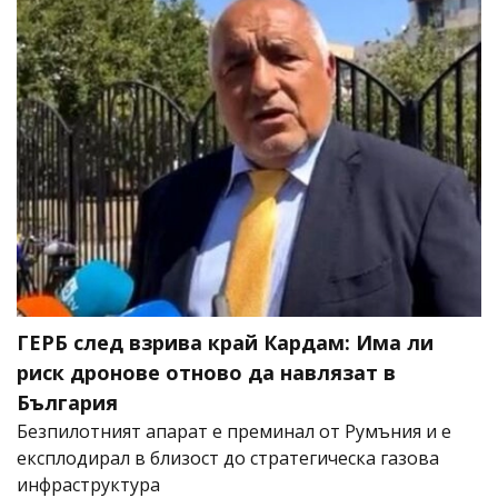
ГЕРБ след взрива край Кардам: Има ли
риск дронове отново да навлязат в
България
Безпилотният апарат е преминал от Румъния и е
експлодирал в близост до стратегическа газова
инфраструктура