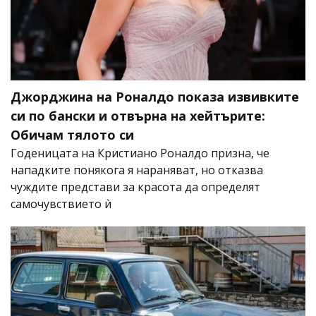
Джорджина на Роналдо показа извивките
си по бански и отвърна на хейтърите:
Обичам тялото си
Годеницата на Кристиано Роналдо призна, че
нападките понякога я нараняват, но отказва
чуждите представи за красота да определят
самочувствието ѝ