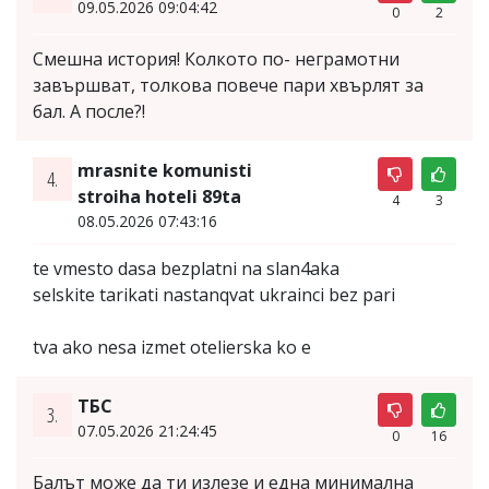
09.05.2026 09:04:42
0
2
Смешна история! Колкото по- неграмотни
завършват, толкова повече пари хвърлят за
бал. А после?!
mrasnite komunisti
4.
stroiha hoteli 89ta
4
3
08.05.2026 07:43:16
te vmesto dasa bezplatni na slan4aka
selskite tarikati nastanqvat ukrainci bez pari
tva ako nesa izmet otelierska ko e
ТБС
3.
07.05.2026 21:24:45
0
16
Балът може да ти излезе и една минимална