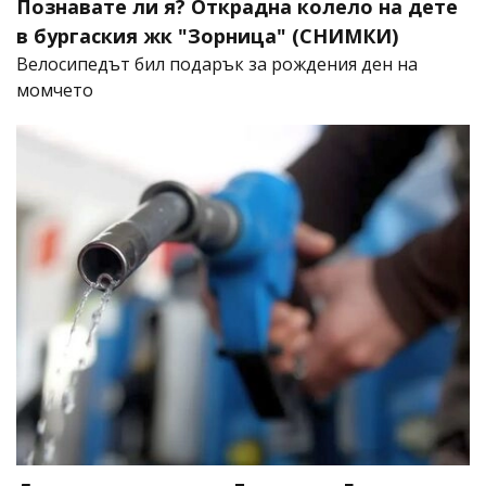
Познавате ли я? Открадна колело на дете
в бургаския жк "Зорница" (СНИМКИ)
Велосипедът бил подарък за рождения ден на
момчето