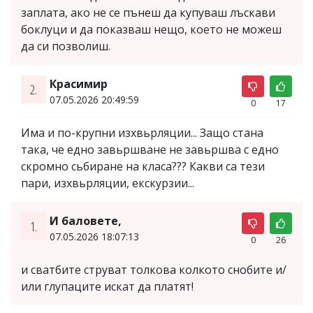
заплата, ако не се пънеш да купуваш лъскави
боклуци и да показваш нещо, което не можеш
да си позволиш.
Красимир
2.
07.05.2026 20:49:59
0
17
Има и по-крупни изхвьрляции... Защо стана
така, че едно завьршване не завьршва с едно
скромно сьбиране на класа??? Какви са тези
пари, изхвьрляции, екскурзии...
И баловете,
1.
07.05.2026 18:07:13
0
26
и сватбите струват толкова колкото снобите и/
или глупаците искат да платят!