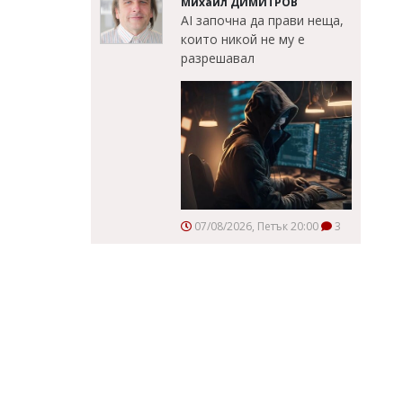
Михаил ДИМИТРОВ
AI започна да прави неща,
които никой не му е
разрешавал
07/08/2026, Петък 20:00
3