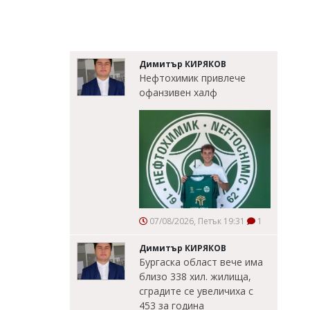
Димитър КИРЯКОВ
Нефтохимик привлече
офанзивен халф
07/08/2026, Петък 19:31
1
Димитър КИРЯКОВ
Бургаска област вече има
близо 338 хил. жилища,
сградите се увеличиха с
453 за година