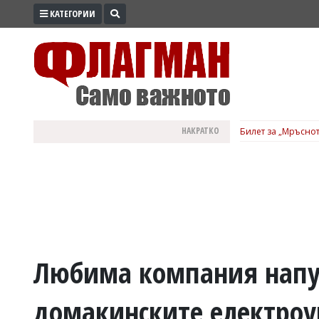
КАТЕГОРИИ
ПРОМО
ЗОНА
ИЗБОРИ
2026
ПРАКТИЧНО
НАКРАТКО
Билет за „Мръснот
КУЛТУРА
ЗДРАВЕ
ПОЛИТИКА
ОБЩИНИ
ОБЩЕСТВО
ЛАЙФСТАЙЛ
Любима компания напус
ВОЙНАТА
домакинските електро
В