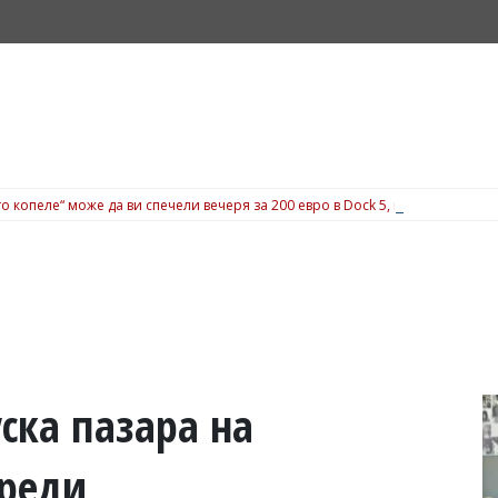
о копеле“ може да ви спечели вечеря за 200 евро в Dock 5, вижте подробн
ка пазара на
уреди