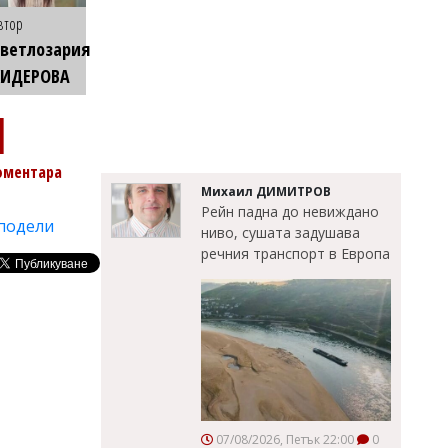
втор
ветлозария
КИДЕРОВА
1
оментара
Михаил ДИМИТРОВ
Рейн падна до невиждано
подели
ниво, сушата задушава
речния транспорт в Европа
07/08/2026, Петък 22:00
0