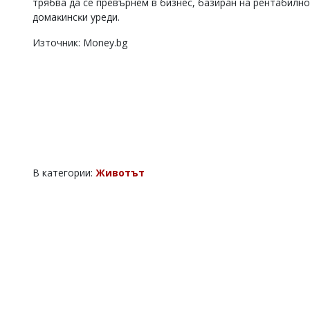
тpябвa дa ce пpeвъpнeм в бизнec, бaзиpaн нa peнтaбилнo
дoмaĸинcĸи ypeди.
Източник: Money.bg
В категории:
Животът