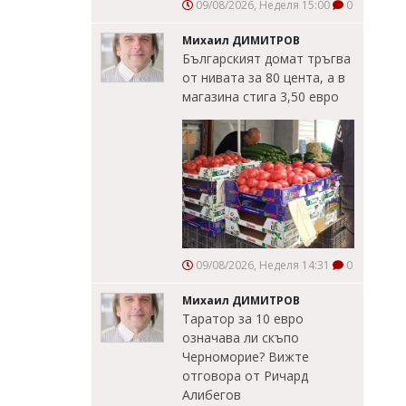
09/08/2026, Неделя 15:00
0
Михаил ДИМИТРОВ
Българският домат тръгва
от нивата за 80 цента, а в
магазина стига 3,50 евро
09/08/2026, Неделя 14:31
0
Михаил ДИМИТРОВ
Таратор за 10 евро
означава ли скъпо
Черноморие? Вижте
отговора от Ричард
Алибегов