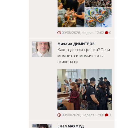
09/08/2026, Неделя 12:02
0
Михаил ДИМИТРОВ
Каква детска грешка? Тези
момчета и момичета са
психопати
09/08/2026, Неделя 12:00
3
Емел МАХМУД