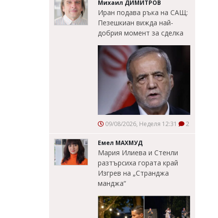
Михаил ДИМИТРОВ
Иран подава ръка на САЩ:
Пезешкиан вижда най-
добрия момент за сделка
09/08/2026, Неделя 12:31
2
Емел МАХМУД
Мария Илиева и Стенли
разтърсиха гората край
Изгрев на „Странджа
манджа“