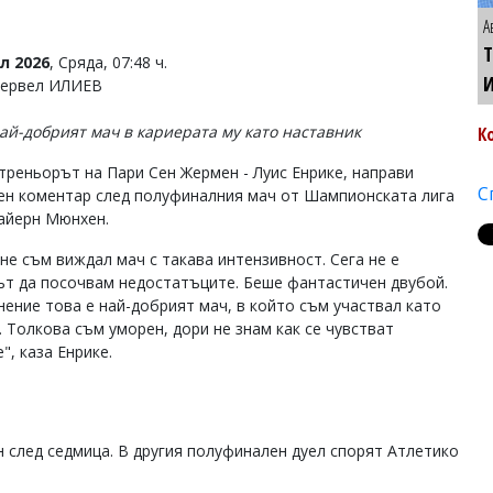
А
Т
л 2026
, Сряда, 07:48 ч.
Тервел ИЛИЕВ
най-добрият мач в кариерата му като наставник
К
треньорът на Пари Сен Жермен - Луис Енрике, направи
С
ен коментар след полуфиналния мач от Шампионската лига
айерн Мюнхен.
 не съм виждал мач с такава интензивност. Сега не е
т да посочвам недостатъците. Беше фантастичен двубой.
нение това е най-добрият мач, в който съм участвал като
. Толкова съм уморен, дори не знам как се чувстват
", каза Енрике.
ен след седмица. В другия полуфинален дуел спорят Атлетико