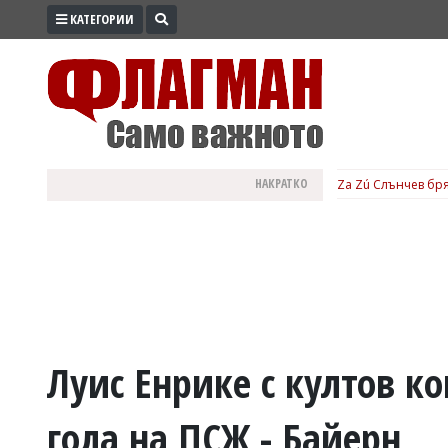
КАТЕГОРИИ
ПРОМО
ЗОНА
ИЗБОРИ
2026
ПРАКТИЧНО
НАКРАТКО
Za Zú Слънчев бря
КУЛТУРА
ЗДРАВЕ
ПОЛИТИКА
ОБЩИНИ
ОБЩЕСТВО
ЛАЙФСТАЙЛ
Луис Енрике с култов к
ВОЙНАТА
гола на ПСЖ - Байерн
В