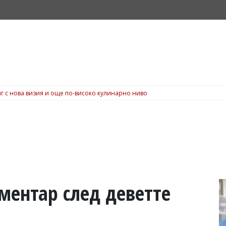
г с нова визия и още по-високо кулинарно ниво
оментар след деветте