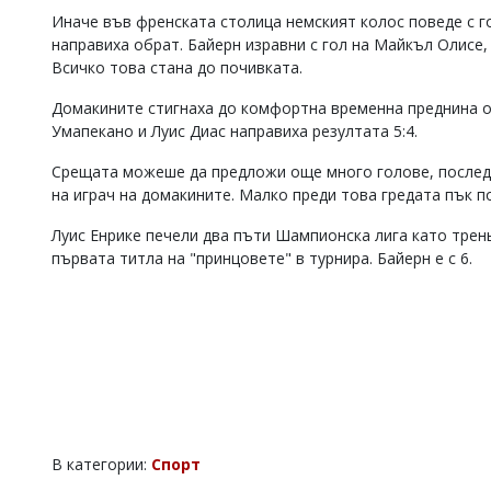
Иначе във френската столица немският колос поведе с г
Коментарите
под
направиха обрат. Байерн изравни с гол на Майкъл Олисе,
статиите
Всичко това стана до почивката.
се
въвеждат
Домакините стигнаха до комфортна временна преднина от
от
Умапекано и Луис Диас направиха резултата 5:4.
читателите
и
Срещата можеше да предложи още много голове, последн
редакцията
на играч на домакините. Малко преди това гредата пък п
не
носи
Луис Енрике печели два пъти Шампионска лига като трень
отговорност
първата титла на "принцовете" в турнира. Байерн е с 6.
за
тях!
Ако
откриете
обиден
за
вас
коментар,
моля
сигнализирайте
ни!
В категории:
Спорт