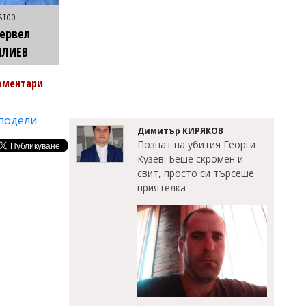
втор
ервел
ИЛИЕВ
оментари
подели
Димитър КИРЯКОВ
Познат на убития Георги
Кузев: Беше скромен и
свит, просто си търсеше
приятелка