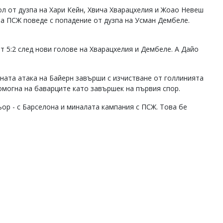
ол от дузпа на Хари Кейн, Хвича Хварацхелия и Жоао Невеш
 а ПСЖ поведе с попадение от дузпа на Усман Дембеле.
 5:2 след нови голове на Хварацхелия и Дембеле. А Дайо
ата атака на Байерн завърши с изчистване от голлинията
омогна на баварците като завършек на първия спор.
ор - с Барселона и миналата кампания с ПСЖ. Това бе