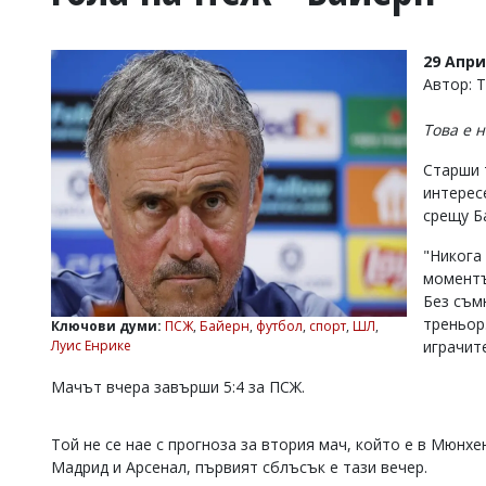
УКРАЙНА
СПОРТ
29 Апри
РАЗСЛЕДВАНЕ
Автор: 
БИЗНЕС
Това е 
ЮГ
Старши 
интерес
Управители:
срещу Б
Веселин
Василев,
"Никога
email:
v.vasilev@flagman.bg
моментъ
Катя
Без съм
Касабова,
треньор
Ключови думи:
ПСЖ
,
Байерн
,
футбол
,
спорт
,
ШЛ
,
еmail:
k.kassabova@flagman.bg
Луис Енрике
играчите
Главен
Мачът вчера завърши 5:4 за ПСЖ.
редактор:
Иван
Колев,
Той не се нае с прогноза за втория мач, който е в Мюнх
email:
Мадрид и Арсенал, първият сблъсък е тази вечер.
office@flagman.bg