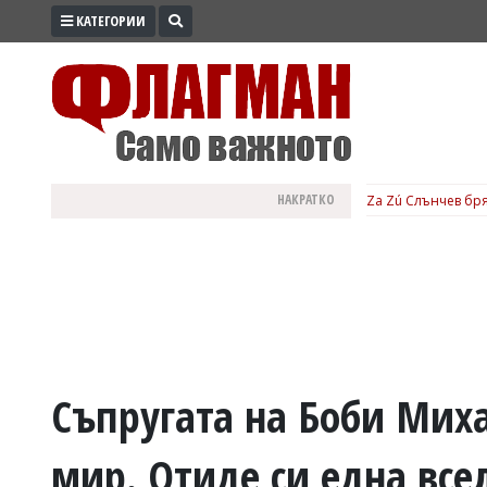
КАТЕГОРИИ
ПРОМО
ЗОНА
ИЗБОРИ
2026
ПРАКТИЧНО
НАКРАТКО
Za Zú Слънчев бря
КУЛТУРА
ЗДРАВЕ
ПОЛИТИКА
ОБЩИНИ
ОБЩЕСТВО
ЛАЙФСТАЙЛ
Съпругата на Боби Мих
ВОЙНАТА
мир. Отиде си една все
В