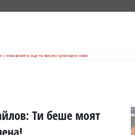
г с нова визия и още по-високо кулинарно ниво
айлов: Ти беше моят
лена!