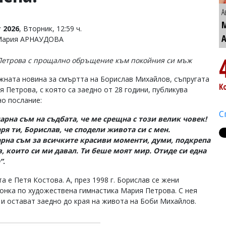
А
 2026
, Вторник, 12:59 ч.
 Мария АРНАУДОВА
етрова с прощално обръщение към покойния си мъж
жната новина за смъртта на Борислав Михайлов, съпругата
К
я Петрова, с която са заедно от 28 години, публикува
о послание:
С
арна съм на съдбата, че ме срещна с този велик човек!
ря ти, Борислав, че сподели живота си с мен.
рна съм за всичките красиви моменти, думи, подкрепа
, които си ми давал. Ти беше моят мир. Отиде си една
”
.
а е Петя Костова. А, през 1998 г. Борислав се жени
онка по художествена гимнастика Мария Петрова. С нея
и остават заедно до края на живота на Боби Михайлов.