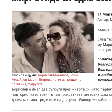
УКРАЙНА
СПОРТ
31 Март
РАЗСЛЕДВАНЕ
Автор:
БИЗНЕС
Мария П
ЮГ
След тъ
му Мари
Управители:
прощалн
Веселин
Василев,
"Благод
email:
v.vasilev@flagman.bg
Благода
Катя
Благода
Касабова,
и любов
Ключови думи:
Борислав Михайлов
,
Боби
еmail:
k.kassabova@flagman.bg
Михайлов
,
Мария Петрова
,
почина
,
прощално
вселена
послание
,
съпругата
Главен
Борислав е имал две съпруги през живота си, като първат
редактор:
повторно, като този път за трикратната световна шампи
Иван
Колев,
двамата стават родители на дъщеря - Елинор Михайлова 
email:
office@flagman.bg