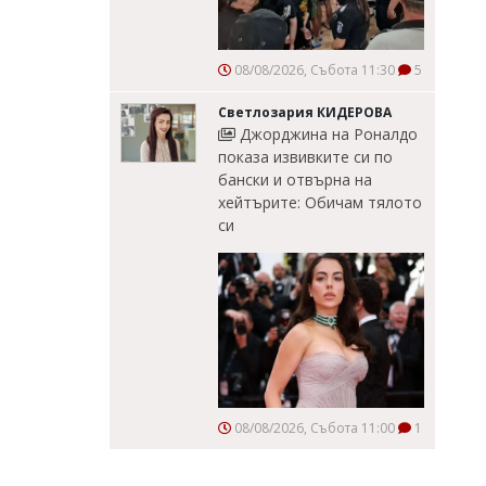
08/08/2026, Събота 11:30
5
Светлозария КИДЕРОВА
Джорджина на Роналдо
показа извивките си по
бански и отвърна на
хейтърите: Обичам тялото
си
08/08/2026, Събота 11:00
1