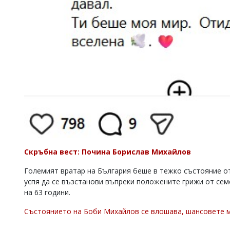
Скръбна вест: Почина Борислав Михайлов
Големият вратар на България беше в тежко състояние от 
успя да се възстанови въпреки положените грижи от сем
на 63 години.
Състоянието на Боби Михайлов се влошава, шансовете 