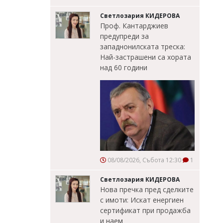
Светлозария КИДЕРОВА
Проф. Кантарджиев
предупреди за
западнонилската треска:
Най-застрашени са хората
над 60 години
08/08/2026, Събота 12:30
1
Светлозария КИДЕРОВА
Нова пречка пред сделките
с имоти: Искат енергиен
сертификат при продажба
и наем