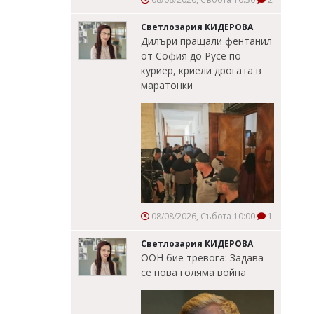
Светлозария КИДЕРОВА
Дилъри пращали фентанил
от София до Русе по
куриер, криели дрогата в
маратонки
08/08/2026, Събота 10:00
1
Светлозария КИДЕРОВА
ООН бие тревога: Задава
се нова голяма война