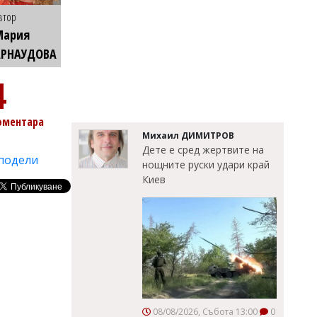
втор
Мария
АРНАУДОВА
4
оментара
Михаил ДИМИТРОВ
Дете е сред жертвите на
подели
нощните руски удари край
Киев
08/08/2026, Събота 13:00
0