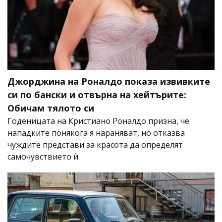
Джорджина на Роналдо показа извивките
си по бански и отвърна на хейтърите:
Обичам тялото си
Годеницата на Кристиано Роналдо призна, че
нападките понякога я нараняват, но отказва
чуждите представи за красота да определят
самочувствието ѝ