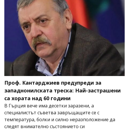
Проф. Кантарджиев предупреди за
западнонилската треска: Най-застрашени
са хората над 60 години
В Гърция вече има десетки заразени, а
специалистът съветва завръщащите се с
температура, болки и силно неразположение да
следят внимателно състоянието си