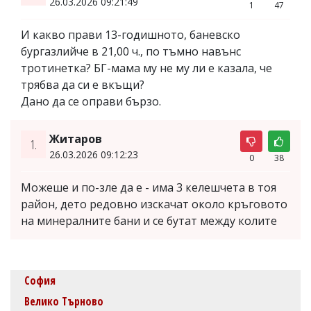
26.03.2026 09:21:49
1
47
И какво прави 13-годишното, баневско
бургазлийче в 21,00 ч., по тъмно навънс
тротинетка? БГ-мама му не му ли е казала, че
трябва да си е вкъщи?
Дано да се оправи бързо.
Житаров
1.
26.03.2026 09:12:23
0
38
Можеше и по-зле да е - има 3 келешчета в тоя
район, дето редовно изскачат около кръговото
на минералните бани и се бутат между колите
София
Велико Търново