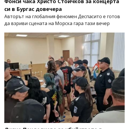
Фонси чака Христо Стоичков за концерта
си в Бургас довечера
Авторът на глобалния феномен Деспасито е готов
да взриви сцената на Морска гара тази вечер