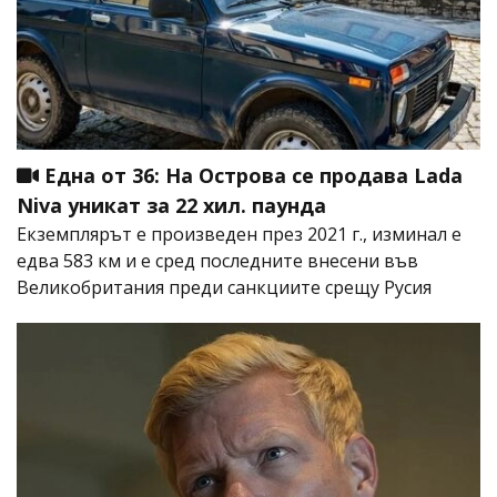
Една от 36: На Острова се продава Lada
Niva уникат за 22 хил. паунда
Екземплярът е произведен през 2021 г., изминал е
едва 583 км и е сред последните внесени във
Великобритания преди санкциите срещу Русия