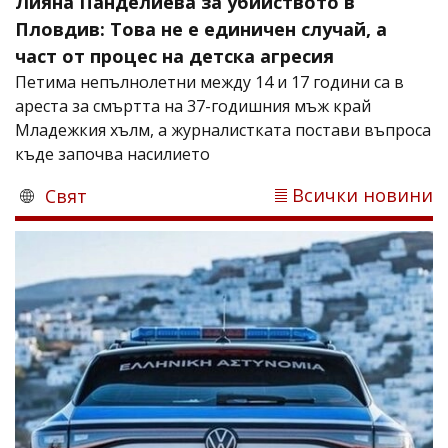
Лияна Панделиева за убийството в
Пловдив: Това не е единичен случай, а
част от процес на детска агресия
Петима непълнолетни между 14 и 17 години са в
ареста за смъртта на 37-годишния мъж край
Младежкия хълм, а журналистката постави въпроса
къде започва насилието
Всички новини
Свят