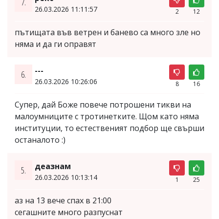
7.
26.03.2026 11:11:57
2
12
пътищата във ветрен и банево са много зле но
няма и да ги оправят
---
6.
26.03.2026 10:26:06
8
16
Супер, дай Боже повече потрошени тикви на
малоумниците с тротинетките. Щом като няма
институции, то естественият подбор ще свърши
останалото :)
деазнам
5.
26.03.2026 10:13:14
1
25
аз на 13 вече спах в 21:00
сегашните много разпуснат