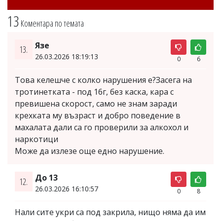
13
Коментара по темата
Язе
13.
26.03.2026 18:19:13
0
6
Това келешче с колко нарушения е?Засега на
тротинетката - под 16г, без каска, кара с
превишена скорост, само не знам заради
крехката му възраст и добро поведение в
махалата дали са го проверили за алкохол и
наркотици
Може да излезе още едно нарушение.
До 13
12.
26.03.2026 16:10:57
0
8
Нали сите укри са под закрила, нищо няма да им