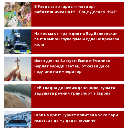
В Равда стартира лятната арт
работилничка на НЧ "Гоце Делчев -1943"
На косъм от трагедия на Подбалканския
път: Камион спука гума и едва не премаза
кола
Имен ден на 8 август: Емил и Емилиан
черпят заради светец, отказал да се
подчини на император
Рейн падна до невиждано ниво, сушата
задушава речния транспорт в Европа
Шок на Крит: Турист попитал колко пари
искат, за да му дадат момиче