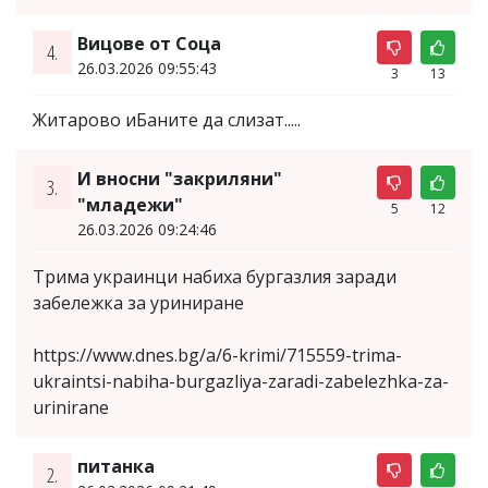
Вицове от Соца
4.
26.03.2026 09:55:43
3
13
Житарово иБаните да слизат.....
И вносни "закриляни"
3.
"младежи"
5
12
26.03.2026 09:24:46
Трима украинци набиха бургазлия заради
забележка за уриниране
https://www.dnes.bg/a/6-krimi/715559-trima-
ukraintsi-nabiha-burgazliya-zaradi-zabelezhka-za-
urinirane
питанка
2.