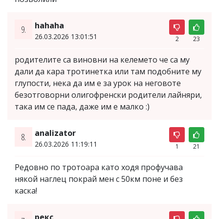
hahaha
9.
26.03.2026 13:01:51
2
23
родителите са виновни на келемето че са му
дали да кара тротинетка или там подобните му
глупости, нека да им е за урок на неговоте
безотговорни олигофренски родители лайняри,
така им се пада, даже им е малко :)
analizator
8.
26.03.2026 11:19:11
1
21
Редовно по тротоара като ходя профучава
някой наглец покрай мен с 50км поне и без
каска!
рекс