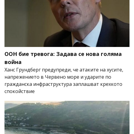
ООН бие тревога: Задава се нова голяма
война
Ханс Грундберг предупреди, че атаките на хусите,
напрежението в Червено море и ударите по
гражданска инфраструктура заплашват крехкото
спокойствие