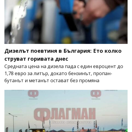
Дизелът поевтиня в България: Ето колко
струват горивата днес
Средната цена на дизела пада с един евроцент до
1,78 евро за литър, докато бензинът, пропан-
бутанът и метанът остават без промяна