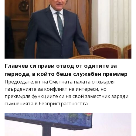
Главчев си прави отвод от одитите за
периода, в който беше служебен премиер
Председателят на Сметната палата отхвърля
твърденията за конфликт на интереси, но
прехвърля функциите си на свой заместник заради
съмненията в безпристрастността