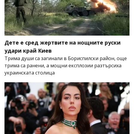
Дете е сред жертвите на нощните руски
удари край Киев
Трима души са загинали в Бориспилски район, още
трима са ранени, а мощни експлозии разтърсиха
украинската столица