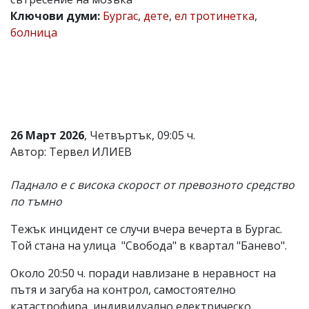
Ключови думи:
Бургас
,
дете
,
ел тротинетка
,
Коментарите
под
болница
статиите
се
въвеждат
от
читателите
и
редакцията
не
26 Март 2026
, Четвъртък, 09:05 ч.
носи
Автор: Тервел ИЛИЕВ
отговорност
за
тях!
Паднало е с висока скорост от превозното средство
Ако
по тъмно
откриете
обиден
за
Тежък инцидент се случи вчера вечерта в Бургас.
вас
Той стана на улица "Свобода" в квартал "Банево".
коментар,
моля
Около 20:50 ч. поради навлизане в неравност на
сигнализирайте
пътя и загуба на контрол, самостоятелно
ни!
катастрофира, индивидуално електрическо