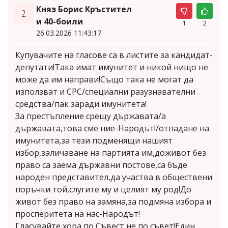
Княз Борис Кръстител
2.
и 40-боили
1
2
26.03.2026 11:43:17
Купувачите на гласове са в листите за кандидат-
депутати!Така имат имунитет и никой нищо не
може да им направи!Също така не могат да
използват и СРС/специални разузнавателни
средства/пак заради имунитета!
За престъпление срещу държавата/а
държавата,това сме ние-Народът!/отпадане на
имунитета,за тези подменящи нашият
избор,заличаване на партията им,доживот без
право са заема държавни постове,са бъде
народен представител,да участва в обществени
поръчки той,слугите му и целият му род!До
живот без право на замяна,за подмяна избора и
просперитета на нас-Народът!
Гласувайте хора по Съвест,не по съвет!Един