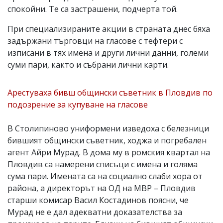
спокойни. Те са застрашени, подчерта той.
При специализираните акции в страната днес бяха
задържани търговци на гласове с тефтери с
изписани в тях имена и други лични данни, големи
суми пари, както и събрани лични карти.
Арестуваха бивш общински съветник в Пловдив по
подозрение за купуване на гласове
В Столипиново униформени изведоха с белезници
бившият общински съветник, ходжа и погребален
агент Айри Мурад. В дома му в ромския квартал на
Пловдив са намерени списъци с имена и голяма
сума пари. Имената са на социално слаби хора от
района, а директорът на ОД на МВР – Пловдив
старши комисар Васил Костадинов поясни, че
Мурад не е дал адекватни доказателства за