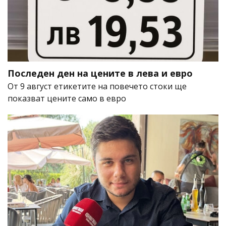
Последен ден на цените в лева и евро
От 9 август етикетите на повечето стоки ще
показват цените само в евро