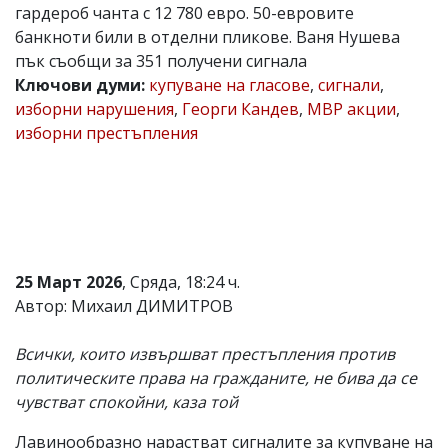
гардероб чанта с 12 780 евро. 50-евровите
Коментарите
банкноти били в отделни пликове. Ваня Нушева
под
статиите
пък съобщи за 351 получени сигнала
се
Ключови думи:
купуване на гласове
,
сигнали
,
въвеждат
изборни нарушения
,
Георги Кандев
,
МВР акции
,
от
читателите
изборни престъпления
и
редакцията
не
носи
отговорност
за
тях!
Ако
25 Март 2026
, Сряда, 18:24 ч.
откриете
Автор: Михаил ДИМИТРОВ
обиден
за
вас
Всички, които извършват престъпления против
коментар,
политическите права на гражданите, не бива да се
моля
чувстват спокойни, каза той
сигнализирайте
ни!
Лавинообразно нарастват сигналите за купуване на