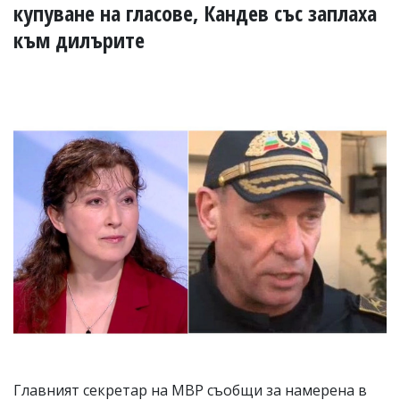
УКРАЙНА
купуване на гласове, Кандев със заплаха
СПОРТ
към дилърите
РАЗСЛЕДВАНЕ
БИЗНЕС
ЮГ
Управители:
Веселин
Василев,
email:
v.vasilev@flagman.bg
Катя
Касабова,
еmail:
k.kassabova@flagman.bg
Главен
редактор:
Иван
Колев,
email:
office@flagman.bg
Главният секретар на МВР съобщи за намерена в