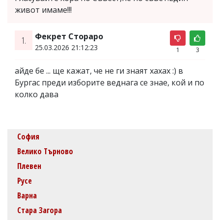
живот имаме!!!
Фекрет Стораро
1.
25.03.2026 21:12:23
1
3
айде бе ... ще кажат, че не ги знаят хахах :) в
Бургас преди изборите веднага се знае, кой и по
колко дава
София
Велико Търново
Плевен
Русе
Варна
Стара Загора