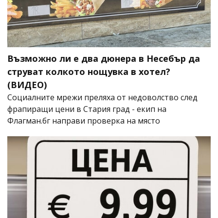
Възможно ли е два дюнера в Несебър да
струват колкото нощувка в хотел?
(ВИДЕО)
Социалните мрежи преляха от недоволство след
фрапиращи цени в Стария град - екип на
Флагман.бг направи проверка на място