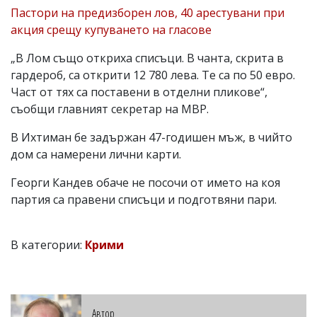
Пастори на предизборен лов, 40 арестувани при
акция срещу купуването на гласове
„В Лом също откриха списъци. В чанта, скрита в
гардероб, са открити 12 780 лева. Те са по 50 евро.
Част от тях са поставени в отделни пликове“,
съобщи главният секретар на МВР.
В Ихтиман бе задържан 47-годишен мъж, в чийто
дом са намерени лични карти.
Георги Кандев обаче не посочи от името на коя
партия са правени списъци и подготвяни пари.
В категории:
Крими
Автор