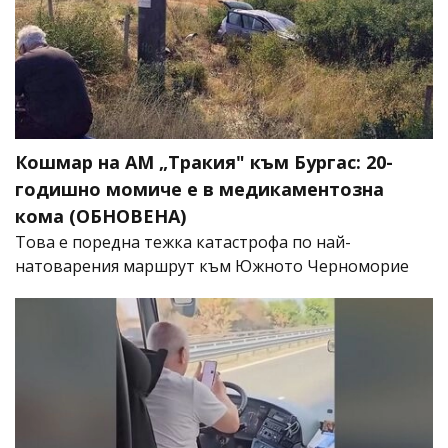
Кошмар на АМ „Тракия" към Бургас: 20-
годишно момиче е в медикаментозна
кома (ОБНОВЕНА)
Това е поредна тежка катастрофа по най-
натоварения маршрут към Южното Черноморие