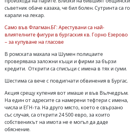
произхода на парите. Близки на бившият общински
съветник обаче казаха, че бил болен. Сутринта са го
карали на лекар.
Само във Флагман.БГ: Арестувани са най-
влиятелните фигури в бургаския кв. Горно Езерово
– за купуване на гласове
В ромската махала на Шумен полицаите
проверяваха заложни къщи и фирми за бързи
кредити. Открити са списъци с имена в тях и суми.
Шестима са вече с повдигнати обвинения в Бургас.
Акция срещу купения вот имаше и във Вълчедръм.
На един от адресите са намерени тефтери с имена,
числа и ЕГН-та. На друго място, което е свързано
със случая, са открити 24 500 евро, за които
собственикът на имота не е могъл да даде
обяснение.