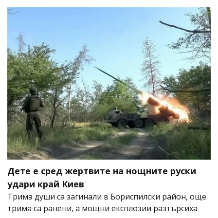
Дете е сред жертвите на нощните руски
удари край Киев
Трима души са загинали в Бориспилски район, още
трима са ранени, а мощни експлозии разтърсиха