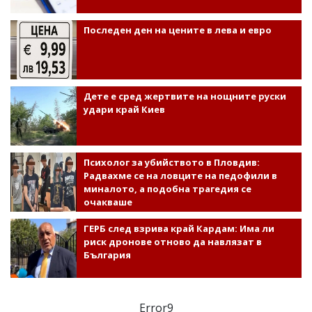
Последен ден на цените в лева и евро
Дете е сред жертвите на нощните руски
удари край Киев
Психолог за убийството в Пловдив:
Радвахме се на ловците на педофили в
миналото, а подобна трагедия се
очакваше
ГЕРБ след взрива край Кардам: Има ли
риск дронове отново да навлязат в
България
Error9