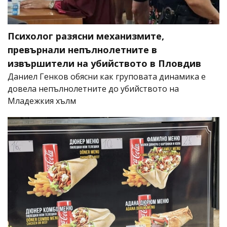
Психолог разясни механизмите,
превърнали непълнолетните в
извършители на убийството в Пловдив
Даниел Генков обясни как груповата динамика е
довела непълнолетните до убийството на
Младежкия хълм