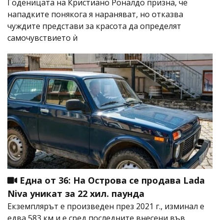
Годеницата на Кристиано Роналдо призна, че
нападките понякога я нараняват, но отказва
чуждите представи за красота да определят
самочувствието ѝ
Една от 36: На Острова се продава Lada
Niva уникат за 22 хил. паунда
Екземплярът е произведен през 2021 г., изминал е
едва 583 км и е сред последните внесени във