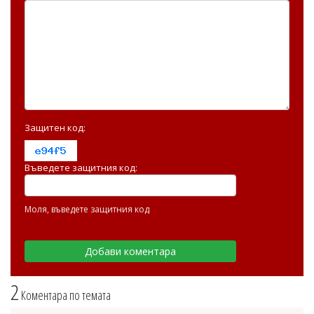
Защитен код:
Въведете защитния код:
Моля, въведете защитния код
2
Коментара по темата