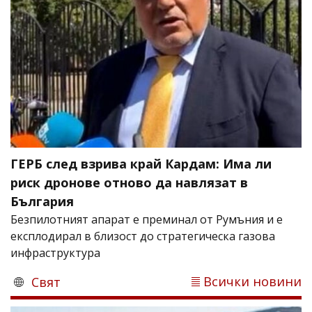
ГЕРБ след взрива край Кардам: Има ли
риск дронове отново да навлязат в
България
Безпилотният апарат е преминал от Румъния и е
експлодирал в близост до стратегическа газова
инфраструктура
Всички новини
Свят