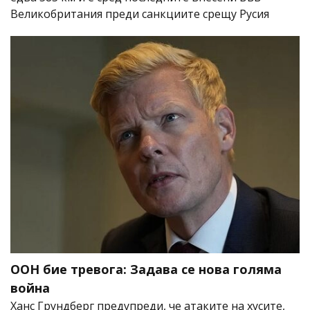
Великобритания преди санкциите срещу Русия
ООН бие тревога: Задава се нова голяма
война
Ханс Грундберг предупреди, че атаките на хусите,