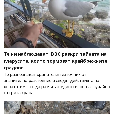
Те ни наблюдават: BBC разкри тайната на
гларусите, които тормозят крайбрежните
градове
Те разпознават хранителен източник от
значително разстояние и следят действията на
хората, вместо да разчитат единствено на случайно
открита храна