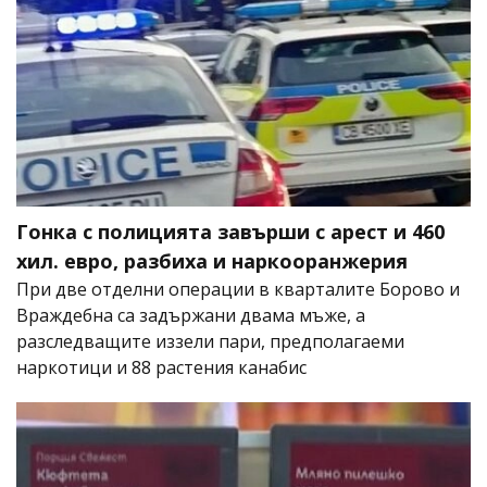
Гонка с полицията завърши с арест и 460
хил. евро, разбиха и наркооранжерия
При две отделни операции в кварталите Борово и
Враждебна са задържани двама мъже, а
разследващите иззели пари, предполагаеми
наркотици и 88 растения канабис