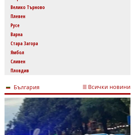
Велико Търново
Плевен
Русе
Варна
Стара Загора
Ямбол
Сливен
Пловдив
Всички новини
България