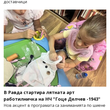
доставчици
В Равда стартира лятната арт
работилничка на НЧ "Гоце Делчев -1943"
Нов акцент в програмата са заниманията по шиене