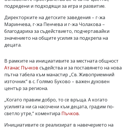
подредени и подходящи за игра и развитие.
Директорките на детските заведения – г-жа
Маринчева, г-жа Пенчева и г-жа Чолакова –
благодариха за съдействието, подчертавайки
значението на общите усилия за подкрепа на
децата.
В рамките на инициативите за местната общност
Атанас Пъчков
съдейства и за поставянето на нова
пътна табела към манастир „Св. Живоприемний
източник“ в с. Голямо Буково – важен духовен
център за региона.
„Когато правим добро, то се връща. А когато
усилията ни са насочени към децата, градим по-
светло утре,“ коментира
Пъчков
.
Инициативите се реализират в навечерието на