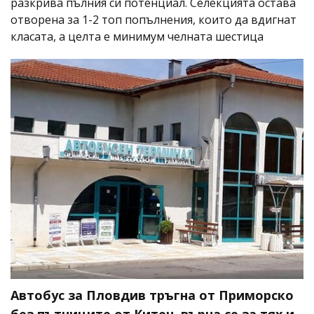
разкрива пълния си потенциал. Селекцията остава
отворена за 1-2 топ попълнения, които да вдигнат
класата, а целта е минимум челната шестица
Автобус за Пловдив тръгна от Приморско
без пътниците от Китен, върна се за тях и