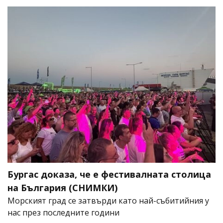
Бургас доказа, че е фестивалната столица
на България (СНИМКИ)
Морският град се затвърди като най-събитийния у
нас през последните години