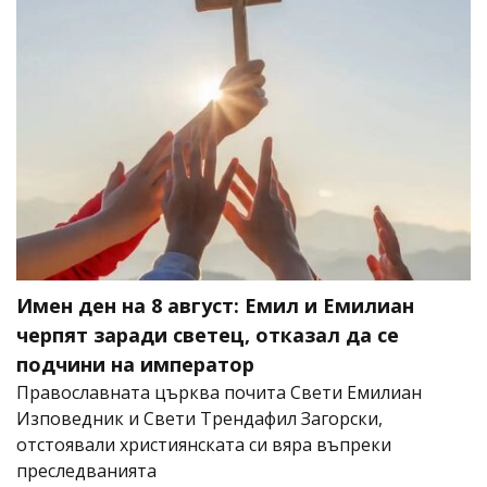
Имен ден на 8 август: Емил и Емилиан
черпят заради светец, отказал да се
подчини на император
Православната църква почита Свети Емилиан
Изповедник и Свети Трендафил Загорски,
отстоявали християнската си вяра въпреки
преследванията