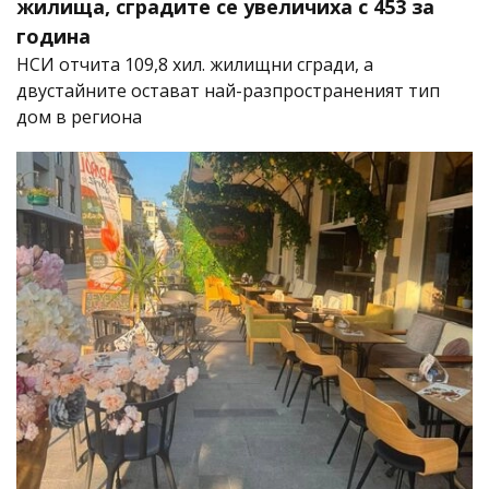
жилища, сградите се увеличиха с 453 за
година
НСИ отчита 109,8 хил. жилищни сгради, а
двустайните остават най-разпространеният тип
дом в региона