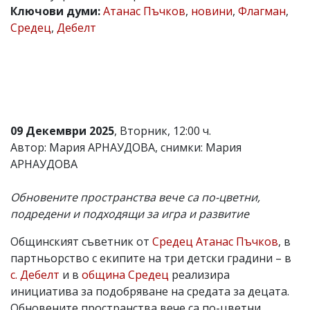
Ключови думи:
Атанас Пъчков
,
новини
,
Флагман
,
Коментарите
Средец
,
Дебелт
под
статиите
се
въвеждат
от
читателите
и
редакцията
не
09 Декември 2025
, Вторник, 12:00 ч.
носи
Автор: Мария АРНАУДОВА, снимки: Мария
отговорност
АРНАУДОВА
за
тях!
Ако
Обновените пространства вече са по-цветни,
откриете
подредени и подходящи за игра и развитие
обиден
за
вас
Общинският съветник от
Средец
Атанас Пъчков
, в
коментар,
партньорство с екипите на три детски градини – в
моля
с. Дебелт
и в
община Средец
реализира
сигнализирайте
ни!
инициатива за подобряване на средата за децата.
Обновените пространства вече са по-цветни,