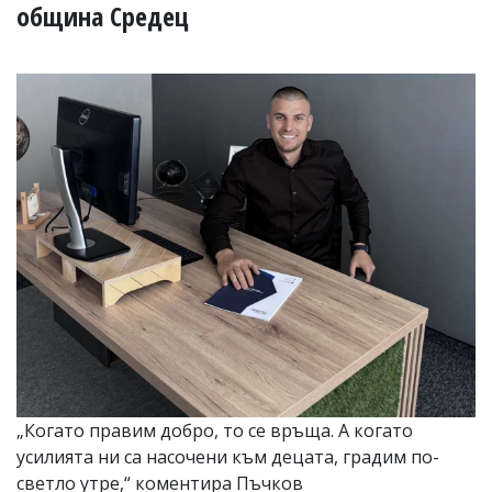
УКРАЙНА
община Средец
СПОРТ
РАЗСЛЕДВАНЕ
БИЗНЕС
ЮГ
Управители:
Веселин
Василев,
email:
v.vasilev@flagman.bg
Катя
Касабова,
еmail:
k.kassabova@flagman.bg
Главен
редактор:
Иван
„Когато правим добро, то се връща. А когато
Колев,
усилията ни са насочени към децата, градим по-
email:
office@flagman.bg
светло утре,“ коментира Пъчков