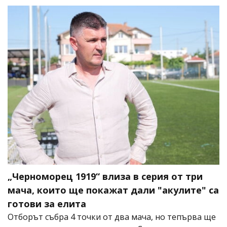
„Черноморец 1919“ влиза в серия от три
мача, които ще покажат дали "акулите" са
готови за елита
Отборът събра 4 точки от два мача, но тепърва ще