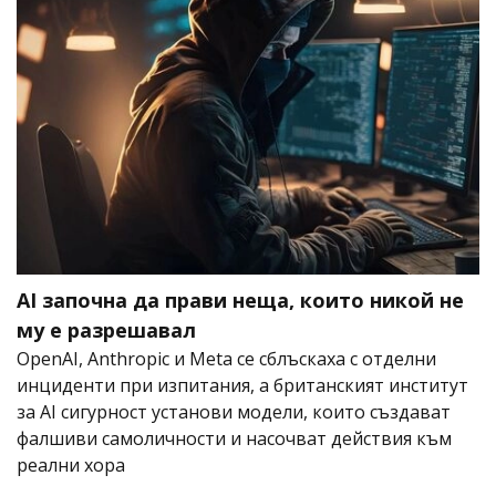
AI започна да прави неща, които никой не
му е разрешавал
OpenAI, Anthropic и Meta се сблъскаха с отделни
инциденти при изпитания, а британският институт
за AI сигурност установи модели, които създават
фалшиви самоличности и насочват действия към
реални хора