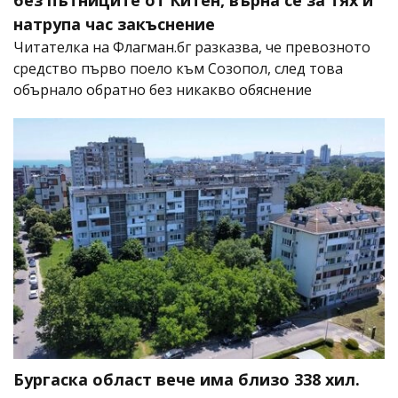
натрупа час закъснение
Читателка на Флагман.бг разказва, че превозното
средство първо поело към Созопол, след това
обърнало обратно без никакво обяснение
Бургаска област вече има близо 338 хил.